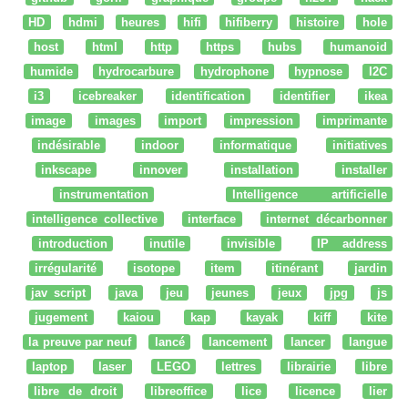
HD
hdmi
heures
hifi
hifiberry
histoire
hole
host
html
http
https
hubs
humanoid
humide
hydrocarbure
hydrophone
hypnose
I2C
i3
icebreaker
identification
identifier
ikea
image
images
import
impression
imprimante
indésirable
indoor
informatique
initiatives
inkscape
innover
installation
installer
instrumentation
Intelligence artificielle
intelligence collective
interface
internet décarbonner
introduction
inutile
invisible
IP address
irrégularité
isotope
item
itinérant
jardin
jav script
java
jeu
jeunes
jeux
jpg
js
jugement
kaiou
kap
kayak
kiff
kite
la preuve par neuf
lancé
lancement
lancer
langue
laptop
laser
LEGO
lettres
librairie
libre
libre de droit
libreoffice
lice
licence
lier