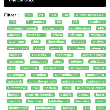
une clé USB.
Filtrer :
180
2D
360
3D
48.52403042400638
4K
7 pouces
A0
A4
academie
Accompagnement
accoustique
acculturation
ADN
adresse
adresse IP
aérien
aérienne
affichage
agar agar
aide
algorythme
altitude
analyse
anemomètre
anges
animal
animation
animaux
animer
appareils
appimage
apprentissage
aquarium
aquatique
arbre
arduino
artistique
arts
assembler
association
astronomie
atelier
atlantique
attention
authentification
authentifier
autodesk
autohébergement
automatique
autonomie
autoremove
axe
bacterie
baie
baie des sciences
banque
base de données
bataille
bateau
bazar
besoins
bestioles
bibliothèque
bien-être
bilan
biodiversité
biofiltration
biologie
bit
bleu