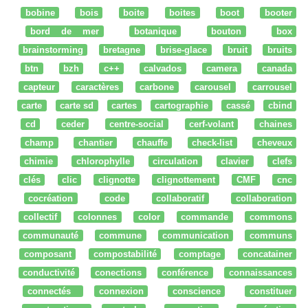
bobine
bois
boite
boites
boot
booter
bord de mer
botanique
bouton
box
brainstorming
bretagne
brise-glace
bruit
bruits
btn
bzh
c++
calvados
camera
canada
capteur
caractères
carbone
carousel
carrousel
carte
carte sd
cartes
cartographie
cassé
cbind
cd
ceder
centre-social
cerf-volant
chaines
champ
chantier
chauffe
check-list
cheveux
chimie
chlorophylle
circulation
clavier
clefs
clés
clic
clignotte
clignottement
CMF
cnc
cocréation
code
collaboratif
collaboration
collectif
colonnes
color
commande
commons
communauté
commune
communication
communs
composant
compostabilité
comptage
concatainer
conductivité
conections
conférence
connaissances
connectés
connexion
conscience
constituer