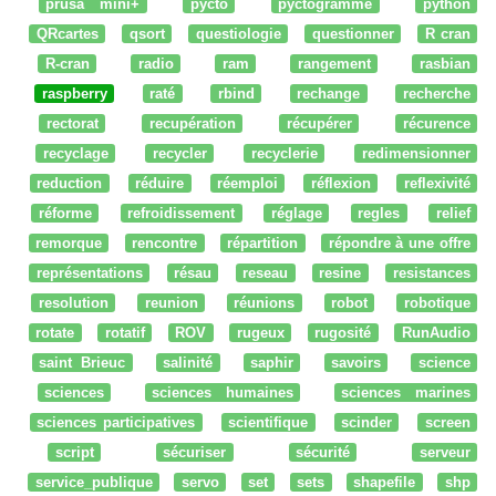
prusa mini+
pycto
pyctogramme
python
QRcartes
qsort
questiologie
questionner
R cran
R-cran
radio
ram
rangement
rasbian
raspberry
raté
rbind
rechange
recherche
rectorat
recupération
récupérer
récurence
recyclage
recycler
recyclerie
redimensionner
reduction
réduire
réemploi
réflexion
reflexivité
réforme
refroidissement
réglage
regles
relief
remorque
rencontre
répartition
répondre à une offre
représentations
résau
reseau
resine
resistances
resolution
reunion
réunions
robot
robotique
rotate
rotatif
ROV
rugeux
rugosité
RunAudio
saint Brieuc
salinité
saphir
savoirs
science
sciences
sciences humaines
sciences marines
sciences participatives
scientifique
scinder
screen
script
sécuriser
sécurité
serveur
service_publique
servo
set
sets
shapefile
shp