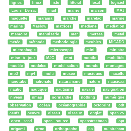
lignes
linux
liste
littoral
local
logiciel
Louis Derrac
mail
mairie
maison
MAJ
maquette
marama
marche
marelac
marine
marins
Maslow
matrices
mediane
mediation
memoire
menuiserie
mer
mersea
metal
météo
méthode
methodologie
meubles
MICADO
microphagie
microscope
mini
ministre
mise à jour
MJC
mnt
mobile
mobilités
modèle
modèles
modelisation
monde
montagne
mp3
mp4
multi
musee
musiques
nacelle
nanotube
nationale
naturalisme
nature
nausicaa
nautic
nautique
nautisme
navale
naviguation
niveau
nmap
normandie
nothing
numérique
observation
océan
océanographie
octoprint
odt
oeufs
oeuvre
oiseau
oiseaux
onglet
open cv
open scad
open source
openstreetmap
opt
origami
orne
orthographe
os
ouistreham