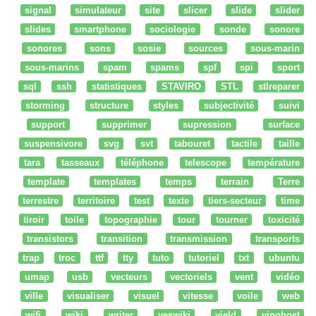
signal
simulateur
site
slicer
slide
slider
slides
smartphone
sociologie
sonde
sonore
sonores
sons
sosie
sources
sous-marin
sous-marins
spam
spams
spf
spi
sport
sql
ssh
statistiques
STAVIRO
STL
stlreparer
storming
structure
styles
subjectivité
suivi
support
supprimer
supression
surface
suspensivore
svg
svt
tabouret
tactile
taille
tara
tasseaux
téléphone
telescope
température
template
templates
temps
terrain
Terre
terrestre
territoire
test
texte
tiers-secteur
time
tiroir
toile
topographie
tour
tourner
toxicité
transistors
transition
transmission
transports
trap
troc
ttf
tty
tuto
tutoriel
txt
ubuntu
umap
usb
vecteurs
vectoriels
vent
vidéo
ville
visualiser
visuel
vitesse
voile
web
wifi
wiki
writer
yeswiki
yield
yinohost