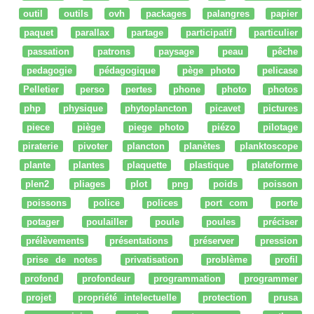
outil
outils
ovh
packages
palangres
papier
paquet
parallax
partage
participatif
particulier
passation
patrons
paysage
peau
pêche
pedagogie
pédagogique
pège photo
pelicase
Pelletier
perso
pertes
phone
photo
photos
php
physique
phytoplancton
picavet
pictures
piece
piège
piege photo
piézo
pilotage
piraterie
pivoter
plancton
planètes
planktoscope
plante
plantes
plaquette
plastique
plateforme
plen2
pliages
plot
png
poids
poisson
poissons
police
polices
port com
porte
potager
poulailler
poule
poules
préciser
prélèvements
présentations
préserver
pression
prise de notes
privatisation
problème
profil
profond
profondeur
programmation
programmer
projet
propriété intelectuelle
protection
prusa