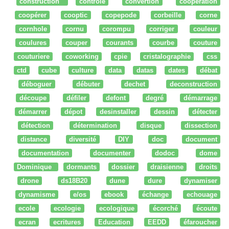
construction
controle
convertion
coopération
coopérer
cooptic
copepode
corbeille
corne
cornhole
cornu
corompu
corriger
couleur
coulures
couper
courants
courbe
couture
couturiere
coworking
cpie
cristalographie
css
ctd
cube
culture
data
datas
dates
débat
déboguer
débuter
dechet
deconstruction
découpe
défiler
defont
degré
démarrage
démarrer
dépot
desinstaller
dessin
détecter
détection
détermination
disque
dissection
distance
diversité
DIY
doc
document
documentation
documenter
dodoc
dome
Dominique
dormants
dossier
draisienne
droits
drone
ds18B20
dune
dure
dynamiser
dynamisme
e/os
ebook
échange
echouage
ecole
ecologie
ecologique
écorché
écoute
ecran
ecritures
Education
EEDD
éfaroucher