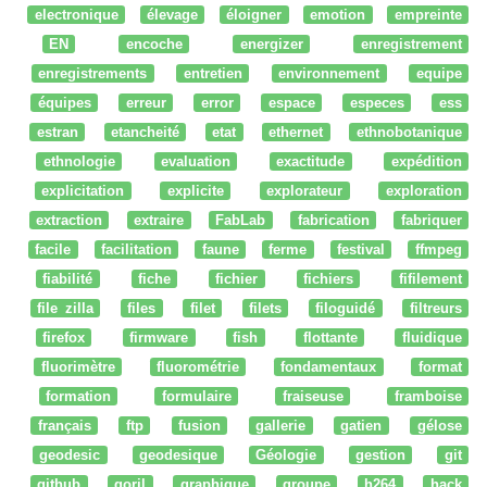
electronique
élevage
éloigner
emotion
empreinte
EN
encoche
energizer
enregistrement
enregistrements
entretien
environnement
equipe
équipes
erreur
error
espace
especes
ess
estran
etancheité
etat
ethernet
ethnobotanique
ethnologie
evaluation
exactitude
expédition
explicitation
explicite
explorateur
exploration
extraction
extraire
FabLab
fabrication
fabriquer
facile
facilitation
faune
ferme
festival
ffmpeg
fiabilité
fiche
fichier
fichiers
fifilement
file zilla
files
filet
filets
filoguidé
filtreurs
firefox
firmware
fish
flottante
fluidique
fluorimètre
fluorométrie
fondamentaux
format
formation
formulaire
fraiseuse
framboise
français
ftp
fusion
gallerie
gatien
gélose
geodesic
geodesique
Géologie
gestion
git
github
goril
graphique
groupe
h264
hack