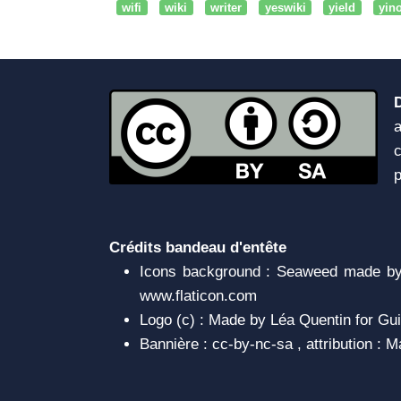
wifi
wiki
writer
yeswiki
yield
yin
a
c
Crédits bandeau d'entête
Icons background : Seaweed made by 
www.flaticon.com
Logo (c) : Made by Léa Quentin for Gui
Bannière : cc-by-nc-sa , attribution :