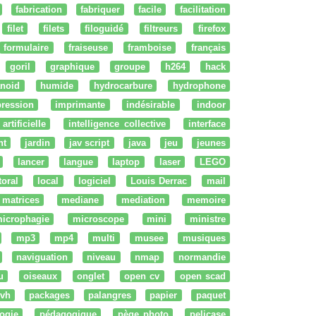
fabrication
fabriquer
facile
facilitation
filet
filets
filoguidé
filtreurs
firefox
formulaire
fraiseuse
framboise
français
goril
graphique
groupe
h264
hack
noid
humide
hydrocarbure
hydrophone
ression
imprimante
indésirable
indoor
artificielle
intelligence collective
interface
nt
jardin
jav script
java
jeu
jeunes
lancer
langue
laptop
laser
LEGO
ttoral
local
logiciel
Louis Derrac
mail
matrices
mediane
mediation
memoire
icrophagie
microscope
mini
ministre
mp3
mp4
multi
musee
musiques
naviguation
niveau
nmap
normandie
u
oiseaux
onglet
open cv
open scad
vh
packages
palangres
papier
paquet
ogie
pédagogique
pège photo
pelicase