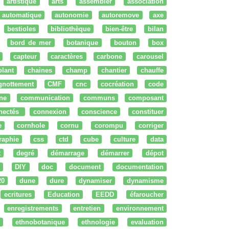
artistique
arts
assembler
association
automatique
autonomie
autoremove
axe
bestioles
bibliothèque
bien-être
bilan
bord de mer
botanique
bouton
box
capteur
caractères
carbone
carousel
olant
chaines
champ
chantier
chauffe
ignottement
CMF
cnc
cocréation
code
ne
communication
communs
composant
nectés
connexion
conscience
constituer
e
cornhole
cornu
corompu
corriger
raphie
css
ctd
cube
culture
data
t
degré
démarrage
démarrer
dépot
DIY
doc
document
documentation
20
dune
dure
dynamiser
dynamisme
ecritures
Education
EEDD
éfaroucher
enregistrements
entretien
environnement
ethnobotanique
ethnologie
evaluation