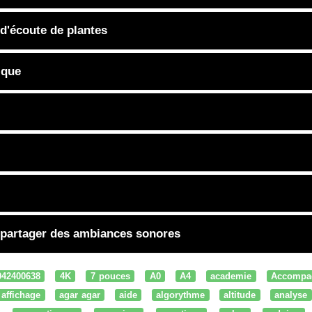
 d'écoute de plantes
ique
 partager des ambiances sonores
042400638
4K
7 pouces
A0
A4
academie
Accompa
affichage
agar agar
aide
algorythme
altitude
analyse