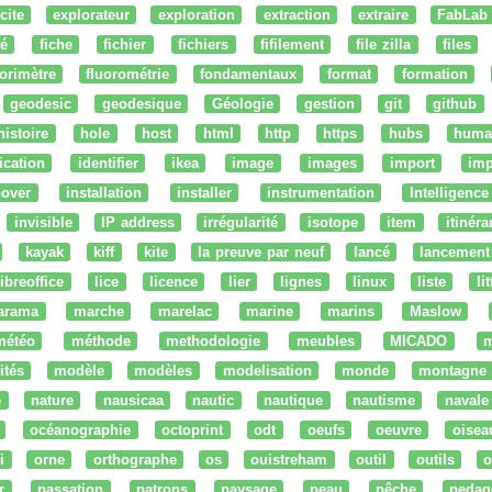
cite
explorateur
exploration
extraction
extraire
FabLab
té
fiche
fichier
fichiers
fifilement
file zilla
files
uorimètre
fluorométrie
fondamentaux
format
formation
geodesic
geodesique
Géologie
gestion
git
github
histoire
hole
host
html
http
https
hubs
huma
fication
identifier
ikea
image
images
import
imp
nover
installation
installer
instrumentation
Intelligence 
invisible
IP address
irrégularité
isotope
item
itinéra
kayak
kiff
kite
la preuve par neuf
lancé
lancement
libreoffice
lice
licence
lier
lignes
linux
liste
li
arama
marche
marelac
marine
marins
Maslow
météo
méthode
methodologie
meubles
MICADO
m
ités
modèle
modèles
modelisation
monde
montagne
e
nature
nausicaa
nautic
nautique
nautisme
navale
océanographie
octoprint
odt
oeufs
oeuvre
oisea
i
orne
orthographe
os
ouistreham
outil
outils
o
r
passation
patrons
paysage
peau
pêche
pedag