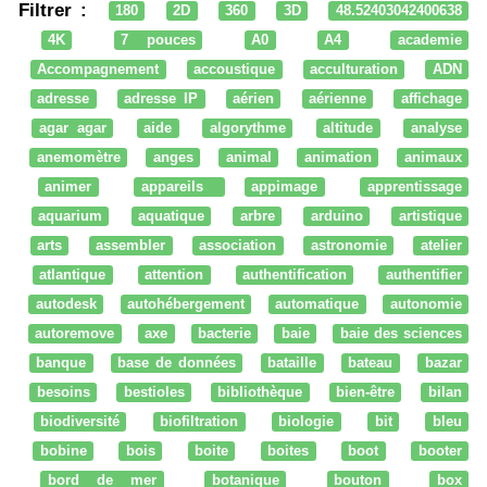
Filtrer :
180
2D
360
3D
48.52403042400638
4K
7 pouces
A0
A4
academie
Accompagnement
accoustique
acculturation
ADN
adresse
adresse IP
aérien
aérienne
affichage
agar agar
aide
algorythme
altitude
analyse
anemomètre
anges
animal
animation
animaux
animer
appareils
appimage
apprentissage
aquarium
aquatique
arbre
arduino
artistique
arts
assembler
association
astronomie
atelier
atlantique
attention
authentification
authentifier
autodesk
autohébergement
automatique
autonomie
autoremove
axe
bacterie
baie
baie des sciences
banque
base de données
bataille
bateau
bazar
besoins
bestioles
bibliothèque
bien-être
bilan
biodiversité
biofiltration
biologie
bit
bleu
bobine
bois
boite
boites
boot
booter
bord de mer
botanique
bouton
box