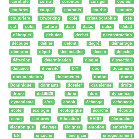
cornhole
cornu
corompu
corriger
couleur
coulures
couper
courants
courbe
couture
couturiere
coworking
cpie
cristalographie
css
ctd
cube
culture
data
datas
dates
débat
déboguer
débuter
dechet
deconstruction
découpe
défiler
defont
degré
démarrage
démarrer
dépot
desinstaller
dessin
détecter
détection
détermination
disque
dissection
distance
diversité
DIY
doc
document
documentation
documenter
dodoc
dome
Dominique
dormants
dossier
draisienne
droits
drone
ds18B20
dune
dure
dynamiser
dynamisme
e/os
ebook
échange
echouage
ecole
ecologie
ecologique
écorché
écoute
ecran
ecritures
Education
EEDD
éfaroucher
electronique
élevage
éloigner
emotion
empreinte
EN
encoche
energizer
enregistrement