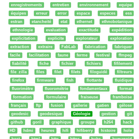
enregistrements
entretien
environnement
equipe
équipes
erreur
error
espace
especes
ess
estran
etancheité
etat
ethernet
ethnobotanique
ethnologie
evaluation
exactitude
expédition
explicitation
explicite
explorateur
exploration
extraction
extraire
FabLab
fabrication
fabriquer
facile
facilitation
faune
ferme
festival
ffmpeg
fiabilité
fiche
fichier
fichiers
fifilement
file zilla
files
filet
filets
filoguidé
filtreurs
firefox
firmware
fish
flottante
fluidique
fluorimètre
fluorométrie
fondamentaux
format
formation
formulaire
fraiseuse
framboise
français
ftp
fusion
gallerie
gatien
gélose
geodesic
geodesique
Géologie
gestion
git
github
goril
graphique
groupe
h264
hack
HD
hdmi
heures
hifi
hifiberry
histoire
hole
host
html
http
https
hubs
humanoid