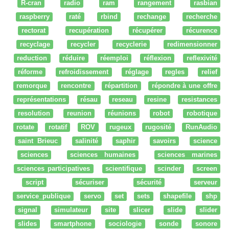
R-cran
radio
ram
rangement
rasbian
raspberry
raté
rbind
rechange
recherche
rectorat
recupération
récupérer
récurence
recyclage
recycler
recyclerie
redimensionner
reduction
réduire
réemploi
réflexion
reflexivité
réforme
refroidissement
réglage
regles
relief
remorque
rencontre
répartition
répondre à une offre
représentations
résau
reseau
resine
resistances
resolution
reunion
réunions
robot
robotique
rotate
rotatif
ROV
rugeux
rugosité
RunAudio
saint Brieuc
salinité
saphir
savoirs
science
sciences
sciences humaines
sciences marines
sciences participatives
scientifique
scinder
screen
script
sécuriser
sécurité
serveur
service_publique
servo
set
sets
shapefile
shp
signal
simulateur
site
slicer
slide
slider
slides
smartphone
sociologie
sonde
sonore