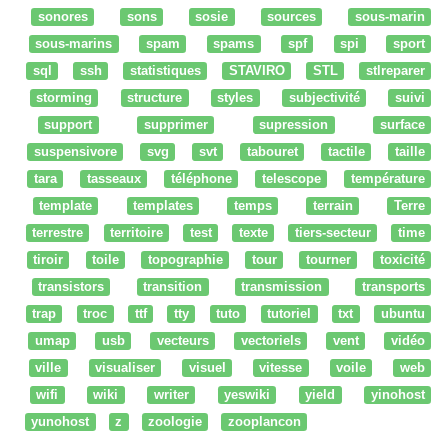
sonores
sons
sosie
sources
sous-marin
sous-marins
spam
spams
spf
spi
sport
sql
ssh
statistiques
STAVIRO
STL
stlreparer
storming
structure
styles
subjectivité
suivi
support
supprimer
supression
surface
suspensivore
svg
svt
tabouret
tactile
taille
tara
tasseaux
téléphone
telescope
température
template
templates
temps
terrain
Terre
terrestre
territoire
test
texte
tiers-secteur
time
tiroir
toile
topographie
tour
tourner
toxicité
transistors
transition
transmission
transports
trap
troc
ttf
tty
tuto
tutoriel
txt
ubuntu
umap
usb
vecteurs
vectoriels
vent
vidéo
ville
visualiser
visuel
vitesse
voile
web
wifi
wiki
writer
yeswiki
yield
yinohost
yunohost
z
zoologie
zooplancon