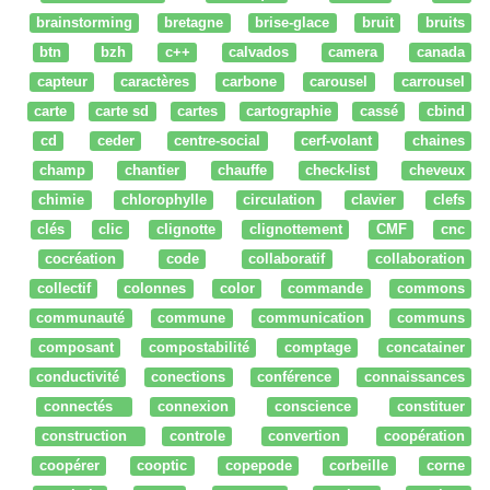
brainstorming
bretagne
brise-glace
bruit
bruits
btn
bzh
c++
calvados
camera
canada
capteur
caractères
carbone
carousel
carrousel
carte
carte sd
cartes
cartographie
cassé
cbind
cd
ceder
centre-social
cerf-volant
chaines
champ
chantier
chauffe
check-list
cheveux
chimie
chlorophylle
circulation
clavier
clefs
clés
clic
clignotte
clignottement
CMF
cnc
cocréation
code
collaboratif
collaboration
collectif
colonnes
color
commande
commons
communauté
commune
communication
communs
composant
compostabilité
comptage
concatainer
conductivité
conections
conférence
connaissances
connectés
connexion
conscience
constituer
construction
controle
convertion
coopération
coopérer
cooptic
copepode
corbeille
corne