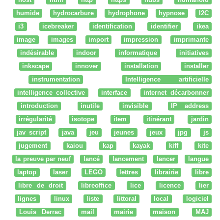
humide
hydrocarbure
hydrophone
hypnose
I2C
i3
icebreaker
identification
identifier
ikea
image
images
import
impression
imprimante
indésirable
indoor
informatique
initiatives
inkscape
innover
installation
installer
instrumentation
Intelligence artificielle
intelligence collective
interface
internet décarbonner
introduction
inutile
invisible
IP address
irrégularité
isotope
item
itinérant
jardin
jav script
java
jeu
jeunes
jeux
jpg
js
jugement
kaiou
kap
kayak
kiff
kite
la preuve par neuf
lancé
lancement
lancer
langue
laptop
laser
LEGO
lettres
librairie
libre
libre de droit
libreoffice
lice
licence
lier
lignes
linux
liste
littoral
local
logiciel
Louis Derrac
mail
mairie
maison
MAJ