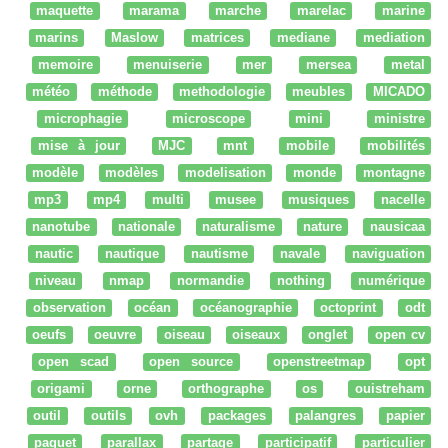
maquette
marama
marche
marelac
marine
marins
Maslow
matrices
mediane
mediation
memoire
menuiserie
mer
mersea
metal
météo
méthode
methodologie
meubles
MICADO
microphagie
microscope
mini
ministre
mise à jour
MJC
mnt
mobile
mobilités
modèle
modèles
modelisation
monde
montagne
mp3
mp4
multi
musee
musiques
nacelle
nanotube
nationale
naturalisme
nature
nausicaa
nautic
nautique
nautisme
navale
naviguation
niveau
nmap
normandie
nothing
numérique
observation
océan
océanographie
octoprint
odt
oeufs
oeuvre
oiseau
oiseaux
onglet
open cv
open scad
open source
openstreetmap
opt
origami
orne
orthographe
os
ouistreham
outil
outils
ovh
packages
palangres
papier
paquet
parallax
partage
participatif
particulier