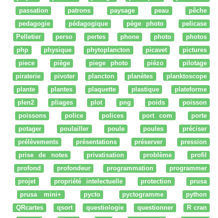
passation
patrons
paysage
peau
pêche
pedagogie
pédagogique
pège photo
pelicase
Pelletier
perso
pertes
phone
photo
photos
php
physique
phytoplancton
picavet
pictures
piece
piège
piege photo
piézo
pilotage
piraterie
pivoter
plancton
planètes
planktoscope
plante
plantes
plaquette
plastique
plateforme
plen2
pliages
plot
png
poids
poisson
poissons
police
polices
port com
porte
potager
poulailler
poule
poules
préciser
prélèvements
présentations
préserver
pression
prise de notes
privatisation
problème
profil
profond
profondeur
programmation
programmer
projet
propriété intelectuelle
protection
prusa
prusa mini+
pycto
pyctogramme
python
QRcartes
qsort
questiologie
questionner
R cran