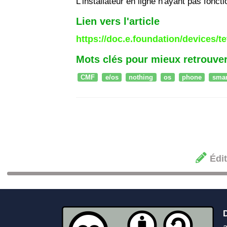
L'installateur en ligne n'ayant pas foncti
Lien vers l'article
https://doc.e.foundation/devices/tet
Mots clés pour mieux retrouver
CMF
e/os
nothing
os
phone
sma
Édit