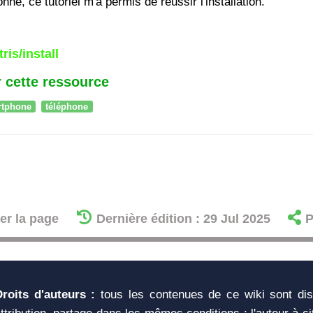
onné, ce tutoriel m'a permis de réussir l'installation.
ris/install
 cette ressource
rtphone
téléphone
er la page
Dernière édition : 29 Jul 2025
P
Droits d'auteurs :
tous les contenues de ce wiki sont di