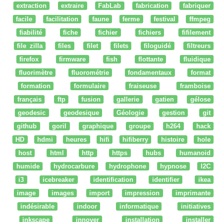
extraction
extraire
FabLab
fabrication
fabriquer
facile
facilitation
faune
ferme
festival
ffmpeg
fiabilité
fiche
fichier
fichiers
fifilement
file zilla
files
filet
filets
filoguidé
filtreurs
firefox
firmware
fish
flottante
fluidique
fluorimètre
fluorométrie
fondamentaux
format
formation
formulaire
fraiseuse
framboise
français
ftp
fusion
gallerie
gatien
gélose
geodesic
geodesique
Géologie
gestion
git
github
goril
graphique
groupe
h264
hack
HD
hdmi
heures
hifi
hifiberry
histoire
hole
host
html
http
https
hubs
humanoid
humide
hydrocarbure
hydrophone
hypnose
I2C
i3
icebreaker
identification
identifier
ikea
image
images
import
impression
imprimante
indésirable
indoor
informatique
initiatives
inkscape
innover
installation
installer