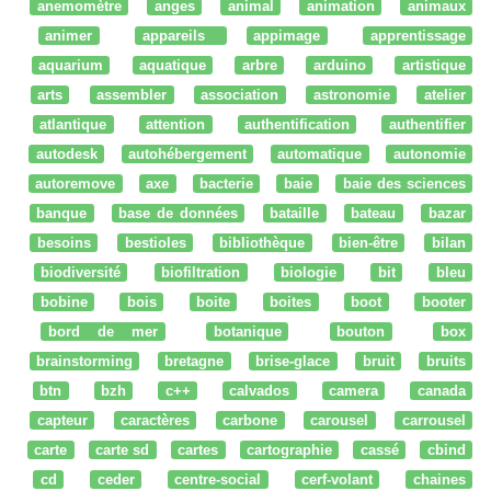
anemomètre
anges
animal
animation
animaux
animer
appareils
appimage
apprentissage
aquarium
aquatique
arbre
arduino
artistique
arts
assembler
association
astronomie
atelier
atlantique
attention
authentification
authentifier
autodesk
autohébergement
automatique
autonomie
autoremove
axe
bacterie
baie
baie des sciences
banque
base de données
bataille
bateau
bazar
besoins
bestioles
bibliothèque
bien-être
bilan
biodiversité
biofiltration
biologie
bit
bleu
bobine
bois
boite
boites
boot
booter
bord de mer
botanique
bouton
box
brainstorming
bretagne
brise-glace
bruit
bruits
btn
bzh
c++
calvados
camera
canada
capteur
caractères
carbone
carousel
carrousel
carte
carte sd
cartes
cartographie
cassé
cbind
cd
ceder
centre-social
cerf-volant
chaines