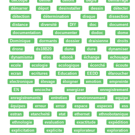
découpe
défiler
defont
degré
démarrage
démarrer
dépot
desinstaller
dessin
détecter
détection
détermination
disque
dissection
distance
diversité
DIY
doc
document
documentation
documenter
dodoc
dome
Dominique
dormants
dossier
draisienne
droits
drone
ds18B20
dune
dure
dynamiser
dynamisme
e/os
ebook
échange
echouage
ecole
ecologie
ecologique
écorché
écoute
ecran
ecritures
Education
EEDD
éfaroucher
electronique
élevage
éloigner
emotion
empreinte
EN
encoche
energizer
enregistrement
enregistrements
entretien
environnement
equipe
équipes
erreur
error
espace
especes
ess
estran
etancheité
etat
ethernet
ethnobotanique
ethnologie
evaluation
exactitude
expédition
explicitation
explicite
explorateur
exploration