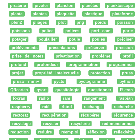
piraterie
pivoter
plancton
planètes
planktoscope
plante
plantes
plaquette
plastique
plateforme
plen2
pliages
plot
png
poids
poisson
poissons
police
polices
port com
porte
potager
poulailler
poule
poules
préciser
prélèvements
présentations
préserver
pression
prise de notes
privatisation
problème
profil
profond
profondeur
programmation
programmer
projet
propriété intelectuelle
protection
prusa
prusa mini+
pycto
pyctogramme
python
QRcartes
qsort
questiologie
questionner
R cran
R-cran
radio
ram
rangement
rasbian
raspberry
raté
rbind
rechange
recherche
rectorat
recupération
récupérer
récurence
recyclage
recycler
recyclerie
redimensionner
reduction
réduire
réemploi
réflexion
reflexivité