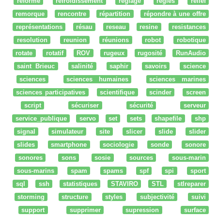
réforme
refroidissement
réglage
regles
relief
remorque
rencontre
répartition
répondre à une offre
représentations
résau
reseau
resine
resistances
resolution
reunion
réunions
robot
robotique
rotate
rotatif
ROV
rugeux
rugosité
RunAudio
saint Brieuc
salinité
saphir
savoirs
science
sciences
sciences humaines
sciences marines
sciences participatives
scientifique
scinder
screen
script
sécuriser
sécurité
serveur
service_publique
servo
set
sets
shapefile
shp
signal
simulateur
site
slicer
slide
slider
slides
smartphone
sociologie
sonde
sonore
sonores
sons
sosie
sources
sous-marin
sous-marins
spam
spams
spf
spi
sport
sql
ssh
statistiques
STAVIRO
STL
stlreparer
storming
structure
styles
subjectivité
suivi
support
supprimer
supression
surface