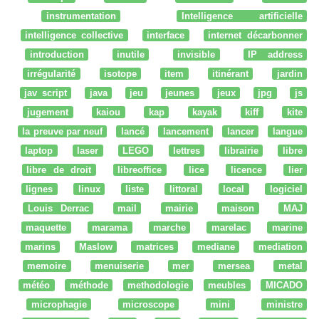
instrumentation
Intelligence artificielle
intelligence collective
interface
internet décarbonner
introduction
inutile
invisible
IP address
irrégularité
isotope
item
itinérant
jardin
jav script
java
jeu
jeunes
jeux
jpg
js
jugement
kaiou
kap
kayak
kiff
kite
la preuve par neuf
lancé
lancement
lancer
langue
laptop
laser
LEGO
lettres
librairie
libre
libre de droit
libreoffice
lice
licence
lier
lignes
linux
liste
littoral
local
logiciel
Louis Derrac
mail
mairie
maison
MAJ
maquette
marama
marche
marelac
marine
marins
Maslow
matrices
mediane
mediation
memoire
menuiserie
mer
mersea
metal
météo
méthode
methodologie
meubles
MICADO
microphagie
microscope
mini
ministre