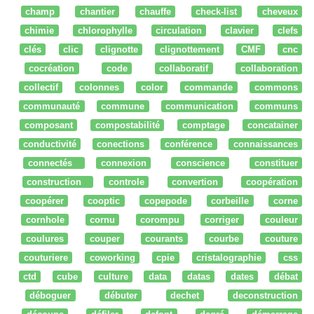
champ
chantier
chauffe
check-list
cheveux
chimie
chlorophylle
circulation
clavier
clefs
clés
clic
clignotte
clignottement
CMF
cnc
cocréation
code
collaboratif
collaboration
collectif
colonnes
color
commande
commons
communauté
commune
communication
communs
composant
compostabilité
comptage
concatainer
conductivité
conections
conférence
connaissances
connectés
connexion
conscience
constituer
construction
controle
convertion
coopération
coopérer
cooptic
copepode
corbeille
corne
cornhole
cornu
corompu
corriger
couleur
coulures
couper
courants
courbe
couture
couturiere
coworking
cpie
cristalographie
css
ctd
cube
culture
data
datas
dates
débat
déboguer
débuter
dechet
deconstruction