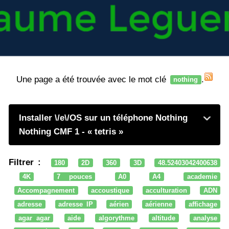
Une page a été trouvée avec le mot clé
.
nothing
Installer \/e\/OS sur un téléphone Nothing
Nothing CMF 1 - « tetris »
Filtrer :
180
2D
360
3D
48.52403042400638
4K
7 pouces
A0
A4
academie
Accompagnement
accoustique
acculturation
ADN
adresse
adresse IP
aérien
aérienne
affichage
agar agar
aide
algorythme
altitude
analyse