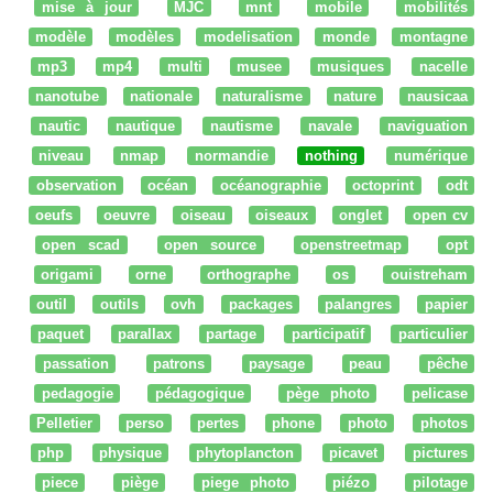
mise à jour
MJC
mnt
mobile
mobilités
modèle
modèles
modelisation
monde
montagne
mp3
mp4
multi
musee
musiques
nacelle
nanotube
nationale
naturalisme
nature
nausicaa
nautic
nautique
nautisme
navale
naviguation
niveau
nmap
normandie
nothing
numérique
observation
océan
océanographie
octoprint
odt
oeufs
oeuvre
oiseau
oiseaux
onglet
open cv
open scad
open source
openstreetmap
opt
origami
orne
orthographe
os
ouistreham
outil
outils
ovh
packages
palangres
papier
paquet
parallax
partage
participatif
particulier
passation
patrons
paysage
peau
pêche
pedagogie
pédagogique
pège photo
pelicase
Pelletier
perso
pertes
phone
photo
photos
php
physique
phytoplancton
picavet
pictures
piece
piège
piege photo
piézo
pilotage