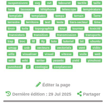
suspensivore
svg
svt
tabouret
tactile
taille
tara
tasseaux
téléphone
telescope
température
template
templates
temps
terrain
Terre
terrestre
territoire
test
texte
tiers-secteur
time
tiroir
toile
topographie
tour
tourner
toxicité
transistors
transition
transmission
transports
trap
troc
ttf
tty
tuto
tutoriel
txt
ubuntu
umap
usb
vecteurs
vectoriels
vent
vidéo
ville
visualiser
visuel
vitesse
voile
web
wifi
wiki
writer
yeswiki
yield
yinohost
yunohost
z
zoologie
zooplancon
Éditer la page
Dernière édition : 29 Jul 2025
Partager