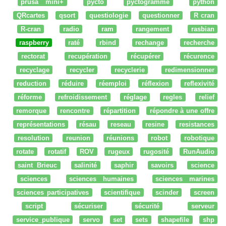
prusa mini+
pycto
pyctogramme
python
QRcartes
qsort
questiologie
questionner
R cran
R-cran
radio
ram
rangement
rasbian
raspberry
raté
rbind
rechange
recherche
rectorat
recupération
récupérer
récurence
recyclage
recycler
recyclerie
redimensionner
reduction
réduire
réemploi
réflexion
reflexivité
réforme
refroidissement
réglage
regles
relief
remorque
rencontre
répartition
répondre à une offre
représentations
résau
reseau
resine
resistances
resolution
reunion
réunions
robot
robotique
rotate
rotatif
ROV
rugeux
rugosité
RunAudio
saint Brieuc
salinité
saphir
savoirs
science
sciences
sciences humaines
sciences marines
sciences participatives
scientifique
scinder
screen
script
sécuriser
sécurité
serveur
service_publique
servo
set
sets
shapefile
shp