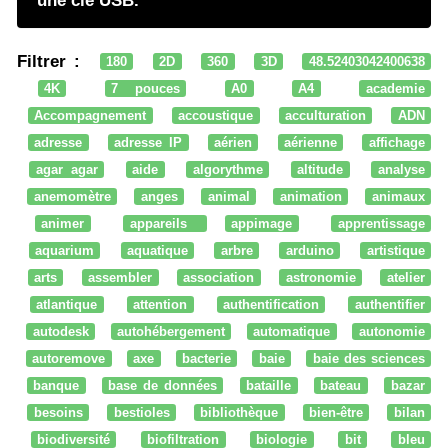
une clé USB.
Filtrer :
180
2D
360
3D
48.52403042400638
4K
7 pouces
A0
A4
academie
Accompagnement
accoustique
acculturation
ADN
adresse
adresse IP
aérien
aérienne
affichage
agar agar
aide
algorythme
altitude
analyse
anemomètre
anges
animal
animation
animaux
animer
appareils
appimage
apprentissage
aquarium
aquatique
arbre
arduino
artistique
arts
assembler
association
astronomie
atelier
atlantique
attention
authentification
authentifier
autodesk
autohébergement
automatique
autonomie
autoremove
axe
bacterie
baie
baie des sciences
banque
base de données
bataille
bateau
bazar
besoins
bestioles
bibliothèque
bien-être
bilan
biodiversité
biofiltration
biologie
bit
bleu