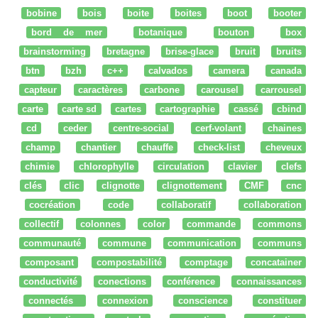
bobine
bois
boite
boites
boot
booter
bord de mer
botanique
bouton
box
brainstorming
bretagne
brise-glace
bruit
bruits
btn
bzh
c++
calvados
camera
canada
capteur
caractères
carbone
carousel
carrousel
carte
carte sd
cartes
cartographie
cassé
cbind
cd
ceder
centre-social
cerf-volant
chaines
champ
chantier
chauffe
check-list
cheveux
chimie
chlorophylle
circulation
clavier
clefs
clés
clic
clignotte
clignottement
CMF
cnc
cocréation
code
collaboratif
collaboration
collectif
colonnes
color
commande
commons
communauté
commune
communication
communs
composant
compostabilité
comptage
concatainer
conductivité
conections
conférence
connaissances
connectés
connexion
conscience
constituer