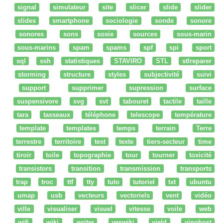
signal
simulateur
site
slicer
slide
slider
slides
smartphone
sociologie
sonde
sonore
sonores
sons
sosie
sources
sous-marin
sous-marins
spam
spams
spf
spi
sport
sql
ssh
statistiques
STAVIRO
STL
stlreparer
storming
structure
styles
subjectivité
suivi
support
supprimer
supression
surface
suspensivore
svg
svt
tabouret
tactile
taille
tara
tasseaux
téléphone
telescope
température
template
templates
temps
terrain
Terre
terrestre
territoire
test
texte
tiers-secteur
time
tiroir
toile
topographie
tour
tourner
toxicité
transistors
transition
transmission
transports
trap
troc
ttf
tty
tuto
tutoriel
txt
ubuntu
umap
usb
vecteurs
vectoriels
vent
vidéo
ville
visualiser
visuel
vitesse
voile
web
wifi
wiki
writer
yeswiki
yield
yinohost