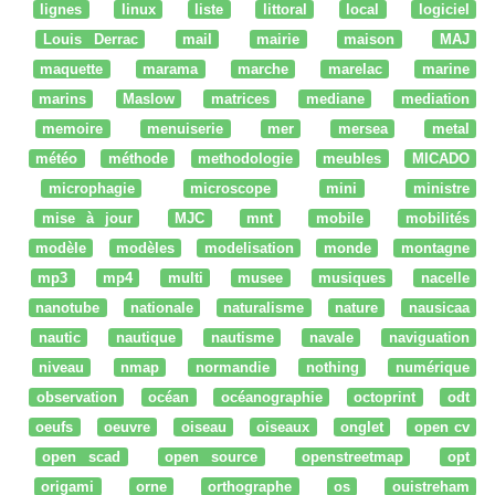
lignes
linux
liste
littoral
local
logiciel
Louis Derrac
mail
mairie
maison
MAJ
maquette
marama
marche
marelac
marine
marins
Maslow
matrices
mediane
mediation
memoire
menuiserie
mer
mersea
metal
météo
méthode
methodologie
meubles
MICADO
microphagie
microscope
mini
ministre
mise à jour
MJC
mnt
mobile
mobilités
modèle
modèles
modelisation
monde
montagne
mp3
mp4
multi
musee
musiques
nacelle
nanotube
nationale
naturalisme
nature
nausicaa
nautic
nautique
nautisme
navale
naviguation
niveau
nmap
normandie
nothing
numérique
observation
océan
océanographie
octoprint
odt
oeufs
oeuvre
oiseau
oiseaux
onglet
open cv
open scad
open source
openstreetmap
opt
origami
orne
orthographe
os
ouistreham