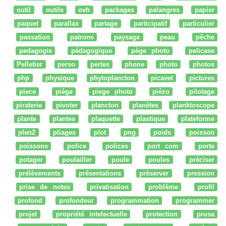
outil
outils
ovh
packages
palangres
papier
paquet
parallax
partage
participatif
particulier
passation
patrons
paysage
peau
pêche
pedagogie
pédagogique
pège photo
pelicase
Pelletier
perso
pertes
phone
photo
photos
php
physique
phytoplancton
picavet
pictures
piece
piège
piege photo
piézo
pilotage
piraterie
pivoter
plancton
planètes
planktoscope
plante
plantes
plaquette
plastique
plateforme
plen2
pliages
plot
png
poids
poisson
poissons
police
polices
port com
porte
potager
poulailler
poule
poules
préciser
prélèvements
présentations
préserver
pression
prise de notes
privatisation
problème
profil
profond
profondeur
programmation
programmer
projet
propriété intelectuelle
protection
prusa