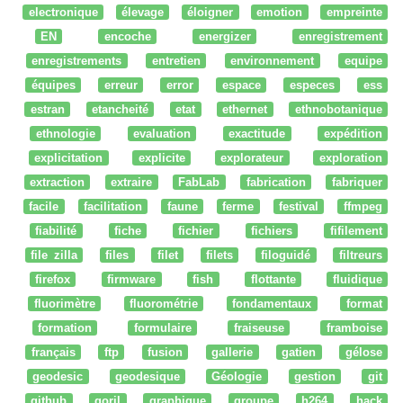
electronique
élevage
éloigner
emotion
empreinte
EN
encoche
energizer
enregistrement
enregistrements
entretien
environnement
equipe
équipes
erreur
error
espace
especes
ess
estran
etancheité
etat
ethernet
ethnobotanique
ethnologie
evaluation
exactitude
expédition
explicitation
explicite
explorateur
exploration
extraction
extraire
FabLab
fabrication
fabriquer
facile
facilitation
faune
ferme
festival
ffmpeg
fiabilité
fiche
fichier
fichiers
fifilement
file zilla
files
filet
filets
filoguidé
filtreurs
firefox
firmware
fish
flottante
fluidique
fluorimètre
fluorométrie
fondamentaux
format
formation
formulaire
fraiseuse
framboise
français
ftp
fusion
gallerie
gatien
gélose
geodesic
geodesique
Géologie
gestion
git
github
goril
graphique
groupe
h264
hack