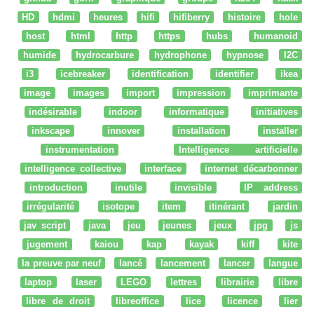
HD
hdmi
heures
hifi
hifiberry
histoire
hole
host
html
http
https
hubs
humanoid
humide
hydrocarbure
hydrophone
hypnose
I2C
i3
icebreaker
identification
identifier
ikea
image
images
import
impression
imprimante
indésirable
indoor
informatique
initiatives
inkscape
innover
installation
installer
instrumentation
Intelligence artificielle
intelligence collective
interface
internet décarbonner
introduction
inutile
invisible
IP address
irrégularité
isotope
item
itinérant
jardin
jav script
java
jeu
jeunes
jeux
jpg
js
jugement
kaiou
kap
kayak
kiff
kite
la preuve par neuf
lancé
lancement
lancer
langue
laptop
laser
LEGO
lettres
librairie
libre
libre de droit
libreoffice
lice
licence
lier