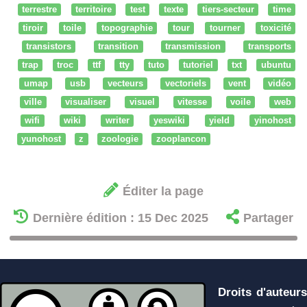
terrestre
territoire
test
texte
tiers-secteur
time
tiroir
toile
topographie
tour
tourner
toxicité
transistors
transition
transmission
transports
trap
troc
ttf
tty
tuto
tutoriel
txt
ubuntu
umap
usb
vecteurs
vectoriels
vent
vidéo
ville
visualiser
visuel
vitesse
voile
web
wifi
wiki
writer
yeswiki
yield
yinohost
yunohost
z
zoologie
zooplancon
Éditer la page
Dernière édition : 15 Dec 2025
Partager
Droits d'auteurs