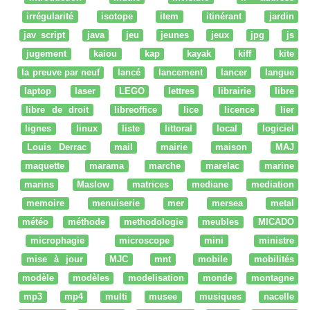
irrégularité
isotope
item
itinérant
jardin
jav script
java
jeu
jeunes
jeux
jpg
js
jugement
kaiou
kap
kayak
kiff
kite
la preuve par neuf
lancé
lancement
lancer
langue
laptop
laser
LEGO
lettres
librairie
libre
libre de droit
libreoffice
lice
licence
lier
lignes
linux
liste
littoral
local
logiciel
Louis Derrac
mail
mairie
maison
MAJ
maquette
marama
marche
marelac
marine
marins
Maslow
matrices
mediane
mediation
memoire
menuiserie
mer
mersea
metal
météo
méthode
methodologie
meubles
MICADO
microphagie
microscope
mini
ministre
mise à jour
MJC
mnt
mobile
mobilités
modèle
modèles
modelisation
monde
montagne
mp3
mp4
multi
musee
musiques
nacelle