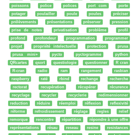
poissons
police
polices
port com
porte
potager
poulailler
poule
poules
préciser
prélèvements
présentations
préserver
pression
prise de notes
privatisation
problème
profil
profond
profondeur
programmation
programmer
projet
propriété intelectuelle
protection
prusa
prusa mini+
pycto
pyctogramme
python
QRcartes
qsort
questiologie
questionner
R cran
R-cran
radio
ram
rangement
rasbian
raspberry
raté
rbind
rechange
recherche
rectorat
recupération
récupérer
récurence
recyclage
recycler
recyclerie
redimensionner
reduction
réduire
réemploi
réflexion
reflexivité
réforme
refroidissement
réglage
regles
relief
remorque
rencontre
répartition
répondre à une offre
représentations
résau
reseau
resine
resistances