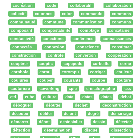
cocréation
code
collaboratif
collaboration
collectif
colonnes
color
commande
commons
communauté
commune
communication
communs
composant
compostabilité
comptage
concatainer
conductivité
conections
conférence
connaissances
connectés
connexion
conscience
constituer
construction
controle
convertion
coopération
coopérer
cooptic
copepode
corbeille
corne
cornhole
cornu
corompu
corriger
couleur
coulures
couper
courants
courbe
couture
couturiere
coworking
cpie
cristalographie
css
ctd
cube
culture
data
datas
dates
débat
déboguer
débuter
dechet
deconstruction
découpe
défiler
defont
degré
démarrage
démarrer
dépot
desinstaller
dessin
détecter
détection
détermination
disque
dissection