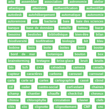
arts
assembler
association
astronomie
atelier
atlantique
attention
authentification
authentifier
autodesk
autohébergement
automatique
autonomie
autoremove
axe
bacterie
baie
baie des sciences
banque
base de données
bataille
bateau
bazar
besoins
bestioles
bibliothèque
bien-être
bilan
biodiversité
biofiltration
biologie
bit
bleu
bobine
bois
boite
boites
boot
booter
bord de mer
botanique
bouton
box
brainstorming
bretagne
brise-glace
bruit
bruits
btn
bzh
c++
calvados
camera
canada
capteur
caractères
carbone
carousel
carrousel
carte
carte sd
cartes
cartographie
cassé
cbind
cd
ceder
centre-social
cerf-volant
chaines
champ
chantier
chauffe
check-list
cheveux
chimie
chlorophylle
circulation
clavier
clefs
clés
clic
clignotte
clignottement
CMF
cnc