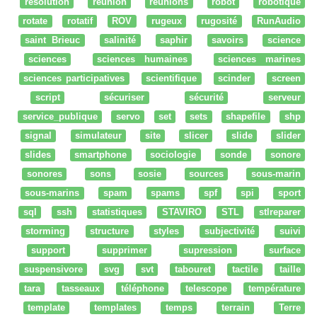
resolution
reunion
réunions
robot
robotique
rotate
rotatif
ROV
rugeux
rugosité
RunAudio
saint Brieuc
salinité
saphir
savoirs
science
sciences
sciences humaines
sciences marines
sciences participatives
scientifique
scinder
screen
script
sécuriser
sécurité
serveur
service_publique
servo
set
sets
shapefile
shp
signal
simulateur
site
slicer
slide
slider
slides
smartphone
sociologie
sonde
sonore
sonores
sons
sosie
sources
sous-marin
sous-marins
spam
spams
spf
spi
sport
sql
ssh
statistiques
STAVIRO
STL
stlreparer
storming
structure
styles
subjectivité
suivi
support
supprimer
supression
surface
suspensivore
svg
svt
tabouret
tactile
taille
tara
tasseaux
téléphone
telescope
température
template
templates
temps
terrain
Terre