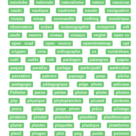
nanotube
nationale
naturalisme
nature
nausicaa
nautic
nautique
nautisme
navale
naviguation
niveau
nmap
normandie
nothing
numérique
observation
océan
océanographie
octoprint
odt
oeufs
oeuvre
oiseau
oiseaux
onglet
open cv
open scad
open source
openstreetmap
opt
origami
orne
orthographe
os
ouistreham
outil
outils
ovh
packages
palangres
papier
paquet
parallax
partage
participatif
particulier
passation
patrons
paysage
peau
pêche
pedagogie
pédagogique
pège photo
pelicase
Pelletier
perso
pertes
phone
photo
photos
php
physique
phytoplancton
picavet
pictures
piece
piège
piege photo
piézo
pilotage
piraterie
pivoter
plancton
planètes
planktoscope
plante
plantes
plaquette
plastique
plateforme
plen2
pliages
plot
png
poids
poisson