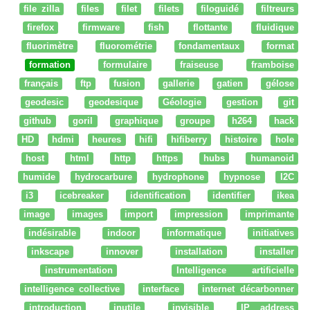
file zilla
files
filet
filets
filoguidé
filtreurs
firefox
firmware
fish
flottante
fluidique
fluorimètre
fluorométrie
fondamentaux
format
formation
formulaire
fraiseuse
framboise
français
ftp
fusion
gallerie
gatien
gélose
geodesic
geodesique
Géologie
gestion
git
github
goril
graphique
groupe
h264
hack
HD
hdmi
heures
hifi
hifiberry
histoire
hole
host
html
http
https
hubs
humanoid
humide
hydrocarbure
hydrophone
hypnose
I2C
i3
icebreaker
identification
identifier
ikea
image
images
import
impression
imprimante
indésirable
indoor
informatique
initiatives
inkscape
innover
installation
installer
instrumentation
Intelligence artificielle
intelligence collective
interface
internet décarbonner
introduction
inutile
invisible
IP address