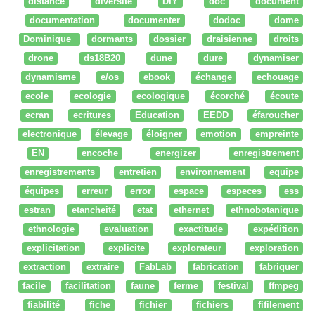
distance
diversité
DIY
doc
document
documentation
documenter
dodoc
dome
Dominique
dormants
dossier
draisienne
droits
drone
ds18B20
dune
dure
dynamiser
dynamisme
e/os
ebook
échange
echouage
ecole
ecologie
ecologique
écorché
écoute
ecran
ecritures
Education
EEDD
éfaroucher
electronique
élevage
éloigner
emotion
empreinte
EN
encoche
energizer
enregistrement
enregistrements
entretien
environnement
equipe
équipes
erreur
error
espace
especes
ess
estran
etancheité
etat
ethernet
ethnobotanique
ethnologie
evaluation
exactitude
expédition
explicitation
explicite
explorateur
exploration
extraction
extraire
FabLab
fabrication
fabriquer
facile
facilitation
faune
ferme
festival
ffmpeg
fiabilité
fiche
fichier
fichiers
fifilement