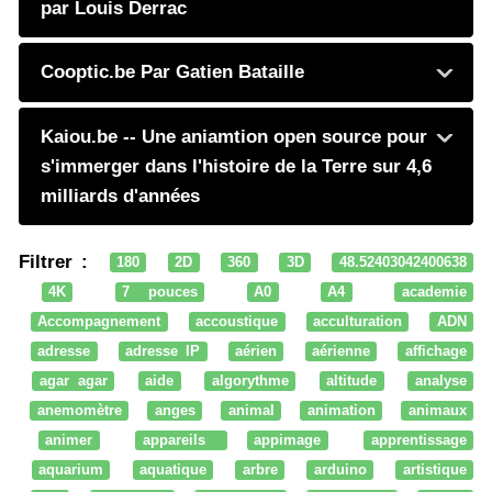
par Louis Derrac
Cooptic.be Par Gatien Bataille
Kaiou.be -- Une aniamtion open source pour
s'immerger dans l'histoire de la Terre sur 4,6
milliards d'années
Filtrer :
180
2D
360
3D
48.52403042400638
4K
7 pouces
A0
A4
academie
Accompagnement
accoustique
acculturation
ADN
adresse
adresse IP
aérien
aérienne
affichage
agar agar
aide
algorythme
altitude
analyse
anemomètre
anges
animal
animation
animaux
animer
appareils
appimage
apprentissage
aquarium
aquatique
arbre
arduino
artistique