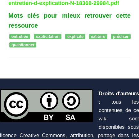
entretien-d-explication-N-18368-29984.pdf
Mots clés pour mieux retrouver cette
ressource
entretien
explicitation
explicite
extraire
préciser
questionner
Droits d'auteurs
:
tous les
contenues de ce
wiki sont
disponibles sous
licence Creative Commons, attribution, partage dans les