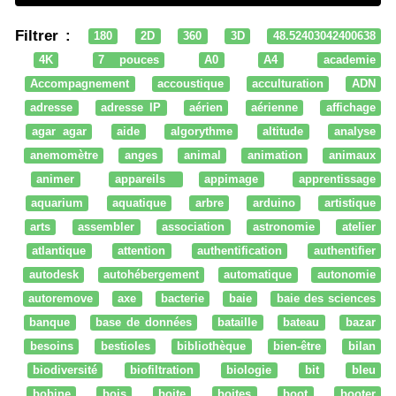
Filtrer :
180
2D
360
3D
48.52403042400638
4K
7 pouces
A0
A4
academie
Accompagnement
accoustique
acculturation
ADN
adresse
adresse IP
aérien
aérienne
affichage
agar agar
aide
algorythme
altitude
analyse
anemomètre
anges
animal
animation
animaux
animer
appareils
appimage
apprentissage
aquarium
aquatique
arbre
arduino
artistique
arts
assembler
association
astronomie
atelier
atlantique
attention
authentification
authentifier
autodesk
autohébergement
automatique
autonomie
autoremove
axe
bacterie
baie
baie des sciences
banque
base de données
bataille
bateau
bazar
besoins
bestioles
bibliothèque
bien-être
bilan
biodiversité
biofiltration
biologie
bit
bleu
bobine
bois
boite
boites
boot
booter