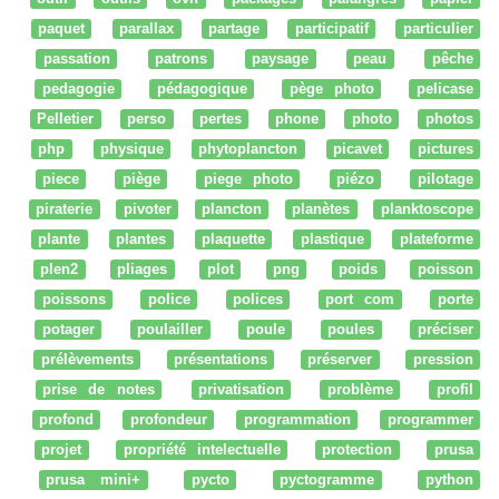
paquet
parallax
partage
participatif
particulier
passation
patrons
paysage
peau
pêche
pedagogie
pédagogique
pège photo
pelicase
Pelletier
perso
pertes
phone
photo
photos
php
physique
phytoplancton
picavet
pictures
piece
piège
piege photo
piézo
pilotage
piraterie
pivoter
plancton
planètes
planktoscope
plante
plantes
plaquette
plastique
plateforme
plen2
pliages
plot
png
poids
poisson
poissons
police
polices
port com
porte
potager
poulailler
poule
poules
préciser
prélèvements
présentations
préserver
pression
prise de notes
privatisation
problème
profil
profond
profondeur
programmation
programmer
projet
propriété intelectuelle
protection
prusa
prusa mini+
pycto
pyctogramme
python