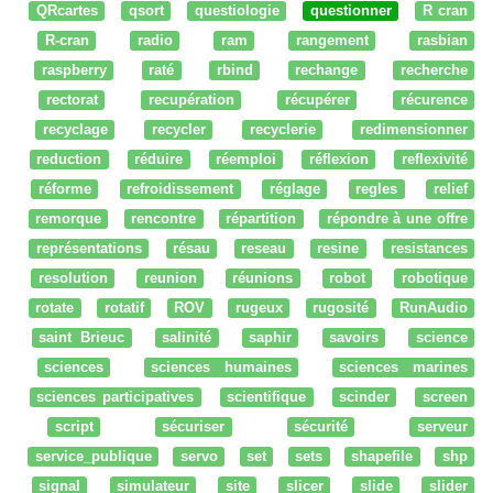
QRcartes
qsort
questiologie
questionner
R cran
R-cran
radio
ram
rangement
rasbian
raspberry
raté
rbind
rechange
recherche
rectorat
recupération
récupérer
récurence
recyclage
recycler
recyclerie
redimensionner
reduction
réduire
réemploi
réflexion
reflexivité
réforme
refroidissement
réglage
regles
relief
remorque
rencontre
répartition
répondre à une offre
représentations
résau
reseau
resine
resistances
resolution
reunion
réunions
robot
robotique
rotate
rotatif
ROV
rugeux
rugosité
RunAudio
saint Brieuc
salinité
saphir
savoirs
science
sciences
sciences humaines
sciences marines
sciences participatives
scientifique
scinder
screen
script
sécuriser
sécurité
serveur
service_publique
servo
set
sets
shapefile
shp
signal
simulateur
site
slicer
slide
slider