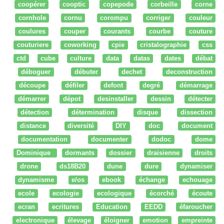
coopérer
cooptic
copepode
corbeille
corne
cornhole
cornu
corompu
corriger
couleur
coulures
couper
courants
courbe
couture
couturiere
coworking
cpie
cristalographie
css
ctd
cube
culture
data
datas
dates
débat
déboguer
débuter
dechet
deconstruction
découpe
défiler
defont
degré
démarrage
démarrer
dépot
desinstaller
dessin
détecter
détection
détermination
disque
dissection
distance
diversité
DIY
doc
document
documentation
documenter
dodoc
dome
Dominique
dormants
dossier
draisienne
droits
drone
ds18B20
dune
dure
dynamiser
dynamisme
e/os
ebook
échange
echouage
ecole
ecologie
ecologique
écorché
écoute
ecran
ecritures
Education
EEDD
éfaroucher
electronique
élevage
éloigner
emotion
empreinte