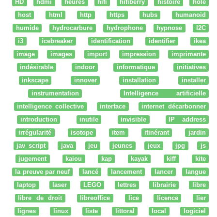
HD
hdmi
heures
hifi
hifiberry
histoire
hole
host
html
http
https
hubs
humanoid
humide
hydrocarbure
hydrophone
hypnose
I2C
i3
icebreaker
identification
identifier
ikea
image
images
import
impression
imprimante
indésirable
indoor
informatique
initiatives
inkscape
innover
installation
installer
instrumentation
Intelligence artificielle
intelligence collective
interface
internet décarbonner
introduction
inutile
invisible
IP address
irrégularité
isotope
item
itinérant
jardin
jav script
java
jeu
jeunes
jeux
jpg
js
jugement
kaiou
kap
kayak
kiff
kite
la preuve par neuf
lancé
lancement
lancer
langue
laptop
laser
LEGO
lettres
librairie
libre
libre de droit
libreoffice
lice
licence
lier
lignes
linux
liste
littoral
local
logiciel