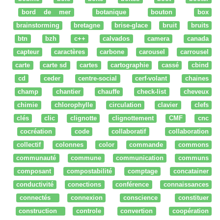
bord de mer
botanique
bouton
box
brainstorming
bretagne
brise-glace
bruit
bruits
btn
bzh
c++
calvados
camera
canada
capteur
caractères
carbone
carousel
carrousel
carte
carte sd
cartes
cartographie
cassé
cbind
cd
ceder
centre-social
cerf-volant
chaines
champ
chantier
chauffe
check-list
cheveux
chimie
chlorophylle
circulation
clavier
clefs
clés
clic
clignotte
clignottement
CMF
cnc
cocréation
code
collaboratif
collaboration
collectif
colonnes
color
commande
commons
communauté
commune
communication
communs
composant
compostabilité
comptage
concatainer
conductivité
conections
conférence
connaissances
connectés
connexion
conscience
constituer
construction
controle
convertion
coopération