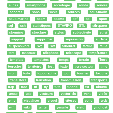
slides
smartphone
sociologie
sonde
sonore
sonores
sons
sosie
sources
sous-marin
sous-marins
spam
spams
spf
spi
sport
sql
ssh
statistiques
STAVIRO
STL
stlreparer
storming
structure
styles
subjectivité
suivi
support
supprimer
supression
surface
suspensivore
svg
svt
tabouret
tactile
taille
tara
tasseaux
téléphone
telescope
température
template
templates
temps
terrain
Terre
terrestre
territoire
test
texte
tiers-secteur
time
tiroir
toile
topographie
tour
tourner
toxicité
transistors
transition
transmission
transports
trap
troc
ttf
tty
tuto
tutoriel
txt
ubuntu
umap
usb
vecteurs
vectoriels
vent
vidéo
ville
visualiser
visuel
vitesse
voile
web
wifi
wiki
writer
yeswiki
yield
yinohost