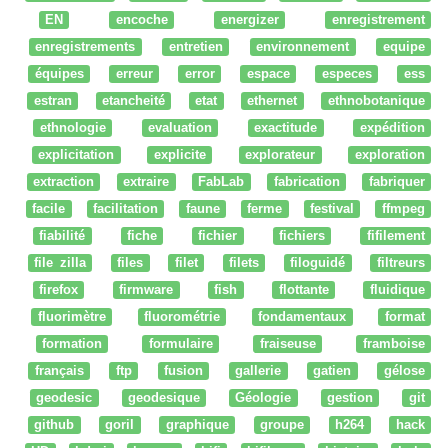
EN
encoche
energizer
enregistrement
enregistrements
entretien
environnement
equipe
équipes
erreur
error
espace
especes
ess
estran
etancheité
etat
ethernet
ethnobotanique
ethnologie
evaluation
exactitude
expédition
explicitation
explicite
explorateur
exploration
extraction
extraire
FabLab
fabrication
fabriquer
facile
facilitation
faune
ferme
festival
ffmpeg
fiabilité
fiche
fichier
fichiers
fifilement
file zilla
files
filet
filets
filoguidé
filtreurs
firefox
firmware
fish
flottante
fluidique
fluorimètre
fluorométrie
fondamentaux
format
formation
formulaire
fraiseuse
framboise
français
ftp
fusion
gallerie
gatien
gélose
geodesic
geodesique
Géologie
gestion
git
github
goril
graphique
groupe
h264
hack