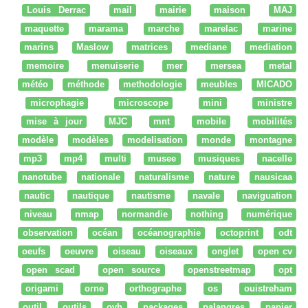
Louis Derrac
mail
mairie
maison
MAJ
maquette
marama
marche
marelac
marine
marins
Maslow
matrices
mediane
mediation
memoire
menuiserie
mer
mersea
metal
météo
méthode
methodologie
meubles
MICADO
microphagie
microscope
mini
ministre
mise à jour
MJC
mnt
mobile
mobilités
modèle
modèles
modelisation
monde
montagne
mp3
mp4
multi
musee
musiques
nacelle
nanotube
nationale
naturalisme
nature
nausicaa
nautic
nautique
nautisme
navale
naviguation
niveau
nmap
normandie
nothing
numérique
observation
océan
océanographie
octoprint
odt
oeufs
oeuvre
oiseau
oiseaux
onglet
open cv
open scad
open source
openstreetmap
opt
origami
orne
orthographe
os
ouistreham
outil
outils
ovh
packages
palangres
papier