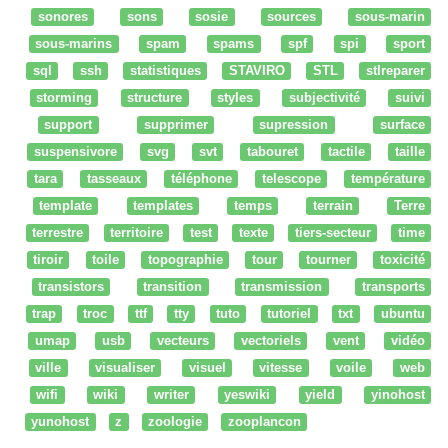
sonores
sons
sosie
sources
sous-marin
sous-marins
spam
spams
spf
spi
sport
sql
ssh
statistiques
STAVIRO
STL
stlreparer
storming
structure
styles
subjectivité
suivi
support
supprimer
supression
surface
suspensivore
svg
svt
tabouret
tactile
taille
tara
tasseaux
téléphone
telescope
température
template
templates
temps
terrain
Terre
terrestre
territoire
test
texte
tiers-secteur
time
tiroir
toile
topographie
tour
tourner
toxicité
transistors
transition
transmission
transports
trap
troc
ttf
tty
tuto
tutoriel
txt
ubuntu
umap
usb
vecteurs
vectoriels
vent
vidéo
ville
visualiser
visuel
vitesse
voile
web
wifi
wiki
writer
yeswiki
yield
yinohost
yunohost
z
zoologie
zooplancon