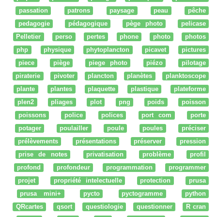
passation
patrons
paysage
peau
pêche
pedagogie
pédagogique
pège photo
pelicase
Pelletier
perso
pertes
phone
photo
photos
php
physique
phytoplancton
picavet
pictures
piece
piège
piege photo
piézo
pilotage
piraterie
pivoter
plancton
planètes
planktoscope
plante
plantes
plaquette
plastique
plateforme
plen2
pliages
plot
png
poids
poisson
poissons
police
polices
port com
porte
potager
poulailler
poule
poules
préciser
prélèvements
présentations
préserver
pression
prise de notes
privatisation
problème
profil
profond
profondeur
programmation
programmer
projet
propriété intelectuelle
protection
prusa
prusa mini+
pycto
pyctogramme
python
QRcartes
qsort
questiologie
questionner
R cran