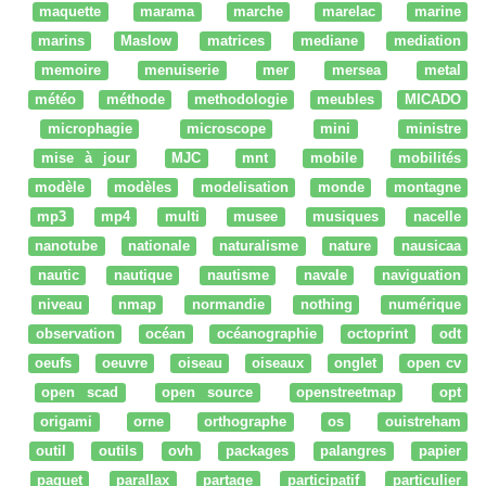
maquette
marama
marche
marelac
marine
marins
Maslow
matrices
mediane
mediation
memoire
menuiserie
mer
mersea
metal
météo
méthode
methodologie
meubles
MICADO
microphagie
microscope
mini
ministre
mise à jour
MJC
mnt
mobile
mobilités
modèle
modèles
modelisation
monde
montagne
mp3
mp4
multi
musee
musiques
nacelle
nanotube
nationale
naturalisme
nature
nausicaa
nautic
nautique
nautisme
navale
naviguation
niveau
nmap
normandie
nothing
numérique
observation
océan
océanographie
octoprint
odt
oeufs
oeuvre
oiseau
oiseaux
onglet
open cv
open scad
open source
openstreetmap
opt
origami
orne
orthographe
os
ouistreham
outil
outils
ovh
packages
palangres
papier
paquet
parallax
partage
participatif
particulier