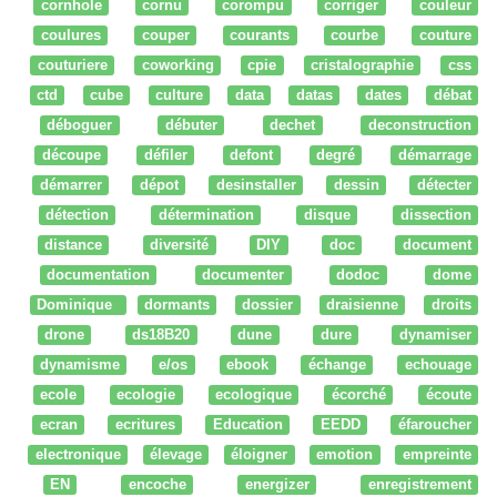
cornhole
cornu
corompu
corriger
couleur
coulures
couper
courants
courbe
couture
couturiere
coworking
cpie
cristalographie
css
ctd
cube
culture
data
datas
dates
débat
déboguer
débuter
dechet
deconstruction
découpe
défiler
defont
degré
démarrage
démarrer
dépot
desinstaller
dessin
détecter
détection
détermination
disque
dissection
distance
diversité
DIY
doc
document
documentation
documenter
dodoc
dome
Dominique
dormants
dossier
draisienne
droits
drone
ds18B20
dune
dure
dynamiser
dynamisme
e/os
ebook
échange
echouage
ecole
ecologie
ecologique
écorché
écoute
ecran
ecritures
Education
EEDD
éfaroucher
electronique
élevage
éloigner
emotion
empreinte
EN
encoche
energizer
enregistrement