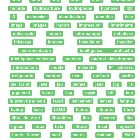
humide
hydrocarbure
hydrophone
hypnose
I2C
i3
icebreaker
identification
identifier
ikea
image
images
import
impression
imprimante
indésirable
indoor
informatique
initiatives
inkscape
innover
installation
installer
instrumentation
Intelligence artificielle
intelligence collective
interface
internet décarbonner
introduction
inutile
invisible
IP address
irrégularité
isotope
item
itinérant
jardin
jav script
java
jeu
jeunes
jeux
jpg
js
jugement
kaiou
kap
kayak
kiff
kite
la preuve par neuf
lancé
lancement
lancer
langue
laptop
laser
LEGO
lettres
librairie
libre
libre de droit
libreoffice
lice
licence
lier
lignes
linux
liste
littoral
local
logiciel
Louis Derrac
mail
mairie
maison
MAJ