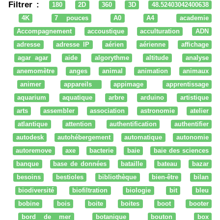
Filtrer :
180
2D
360
3D
48.52403042400638
4K
7 pouces
A0
A4
academie
Accompagnement
accoustique
acculturation
ADN
adresse
adresse IP
aérien
aérienne
affichage
agar agar
aide
algorythme
altitude
analyse
anemomètre
anges
animal
animation
animaux
animer
appareils
appimage
apprentissage
aquarium
aquatique
arbre
arduino
artistique
arts
assembler
association
astronomie
atelier
atlantique
attention
authentification
authentifier
autodesk
autohébergement
automatique
autonomie
autoremove
axe
bacterie
baie
baie des sciences
banque
base de données
bataille
bateau
bazar
besoins
bestioles
bibliothèque
bien-être
bilan
biodiversité
biofiltration
biologie
bit
bleu
bobine
bois
boite
boites
boot
booter
bord de mer
botanique
bouton
box