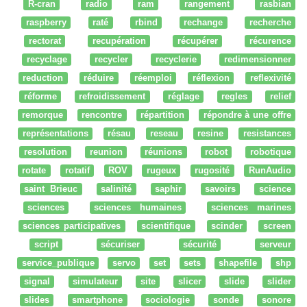
R-cran
radio
ram
rangement
rasbian
raspberry
raté
rbind
rechange
recherche
rectorat
recupération
récupérer
récurence
recyclage
recycler
recyclerie
redimensionner
reduction
réduire
réemploi
réflexion
reflexivité
réforme
refroidissement
réglage
regles
relief
remorque
rencontre
répartition
répondre à une offre
représentations
résau
reseau
resine
resistances
resolution
reunion
réunions
robot
robotique
rotate
rotatif
ROV
rugeux
rugosité
RunAudio
saint Brieuc
salinité
saphir
savoirs
science
sciences
sciences humaines
sciences marines
sciences participatives
scientifique
scinder
screen
script
sécuriser
sécurité
serveur
service_publique
servo
set
sets
shapefile
shp
signal
simulateur
site
slicer
slide
slider
slides
smartphone
sociologie
sonde
sonore