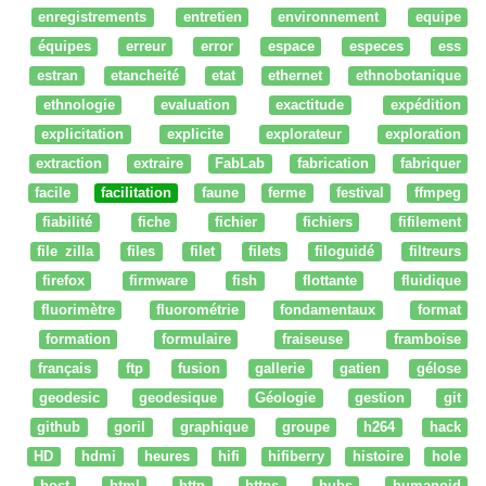
enregistrements
entretien
environnement
equipe
équipes
erreur
error
espace
especes
ess
estran
etancheité
etat
ethernet
ethnobotanique
ethnologie
evaluation
exactitude
expédition
explicitation
explicite
explorateur
exploration
extraction
extraire
FabLab
fabrication
fabriquer
facile
facilitation
faune
ferme
festival
ffmpeg
fiabilité
fiche
fichier
fichiers
fifilement
file zilla
files
filet
filets
filoguidé
filtreurs
firefox
firmware
fish
flottante
fluidique
fluorimètre
fluorométrie
fondamentaux
format
formation
formulaire
fraiseuse
framboise
français
ftp
fusion
gallerie
gatien
gélose
geodesic
geodesique
Géologie
gestion
git
github
goril
graphique
groupe
h264
hack
HD
hdmi
heures
hifi
hifiberry
histoire
hole
host
html
http
https
hubs
humanoid