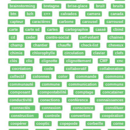
brainstorming
bretagne
brise-glace
bruit
bruits
btn
bzh
c++
calvados
camera
canada
capteur
caractères
carbone
carousel
carrousel
carte
carte sd
cartes
cartographie
cassé
cbind
cd
ceder
centre-social
cerf-volant
chaines
champ
chantier
chauffe
check-list
cheveux
chimie
chlorophylle
circulation
clavier
clefs
clés
clic
clignotte
clignottement
CMF
cnc
cocréation
code
collaboratif
collaboration
collectif
colonnes
color
commande
commons
communauté
commune
communication
communs
composant
compostabilité
comptage
concatainer
conductivité
conections
conférence
connaissances
connectés
connexion
conscience
constituer
construction
controle
convertion
coopération
coopérer
cooptic
copepode
corbeille
corne