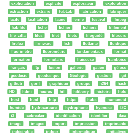
explicitation
explicite
explorateur
exploration
extraction
extraire
FabLab
fabrication
fabriquer
facile
facilitation
faune
ferme
festival
ffmpeg
fiabilité
fiche
fichier
fichiers
fifilement
file zilla
files
filet
filets
filoguidé
filtreurs
firefox
firmware
fish
flottante
fluidique
fluorimètre
fluorométrie
fondamentaux
format
formation
formulaire
fraiseuse
framboise
français
ftp
fusion
gallerie
gatien
gélose
geodesic
geodesique
Géologie
gestion
git
github
goril
graphique
groupe
h264
hack
HD
hdmi
heures
hifi
hifiberry
histoire
hole
host
html
http
https
hubs
humanoid
humide
hydrocarbure
hydrophone
hypnose
I2C
i3
icebreaker
identification
identifier
ikea
image
images
import
impression
imprimante
indésirable
indoor
informatique
initiatives