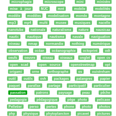
microphagie
microscope
mini
ministre
mise à jour
MJC
mnt
mobile
mobilités
modèle
modèles
modelisation
monde
montagne
mp3
mp4
multi
musee
musiques
nacelle
nanotube
nationale
naturalisme
nature
nausicaa
nautic
nautique
nautisme
navale
naviguation
niveau
nmap
normandie
nothing
numérique
observation
océan
océanographie
octoprint
odt
oeufs
oeuvre
oiseau
oiseaux
onglet
open cv
open scad
open source
openstreetmap
opt
origami
orne
orthographe
os
ouistreham
outil
outils
ovh
packages
palangres
papier
paquet
parallax
partage
participatif
particulier
passation
patrons
paysage
peau
pêche
pedagogie
pédagogique
pège photo
pelicase
Pelletier
perso
pertes
phone
photo
photos
php
physique
phytoplancton
picavet
pictures