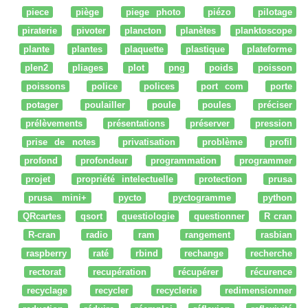
piece
piège
piege photo
piézo
pilotage
piraterie
pivoter
plancton
planètes
planktoscope
plante
plantes
plaquette
plastique
plateforme
plen2
pliages
plot
png
poids
poisson
poissons
police
polices
port com
porte
potager
poulailler
poule
poules
préciser
prélèvements
présentations
préserver
pression
prise de notes
privatisation
problème
profil
profond
profondeur
programmation
programmer
projet
propriété intelectuelle
protection
prusa
prusa mini+
pycto
pyctogramme
python
QRcartes
qsort
questiologie
questionner
R cran
R-cran
radio
ram
rangement
rasbian
raspberry
raté
rbind
rechange
recherche
rectorat
recupération
récupérer
récurence
recyclage
recycler
recyclerie
redimensionner