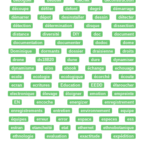
déboguer
débuter
dechet
deconstruction
découpe
défiler
defont
degré
démarrage
démarrer
dépot
desinstaller
dessin
détecter
détection
détermination
disque
dissection
distance
diversité
DIY
doc
document
documentation
documenter
dodoc
dome
Dominique
dormants
dossier
draisienne
droits
drone
ds18B20
dune
dure
dynamiser
dynamisme
e/os
ebook
échange
echouage
ecole
ecologie
ecologique
écorché
écoute
ecran
ecritures
Education
EEDD
éfaroucher
electronique
élevage
éloigner
emotion
empreinte
EN
encoche
energizer
enregistrement
enregistrements
entretien
environnement
equipe
équipes
erreur
error
espace
especes
ess
estran
etancheité
etat
ethernet
ethnobotanique
ethnologie
evaluation
exactitude
expédition