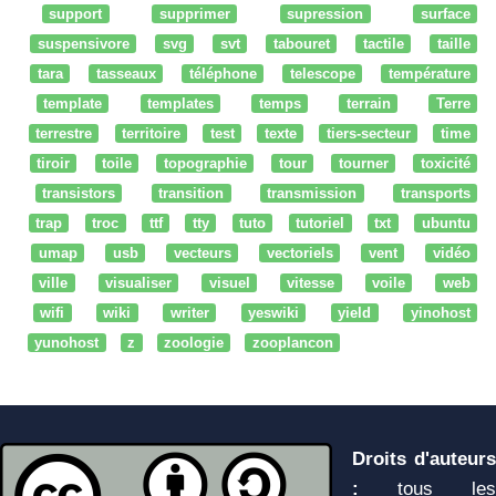
support
supprimer
supression
surface
suspensivore
svg
svt
tabouret
tactile
taille
tara
tasseaux
téléphone
telescope
température
template
templates
temps
terrain
Terre
terrestre
territoire
test
texte
tiers-secteur
time
tiroir
toile
topographie
tour
tourner
toxicité
transistors
transition
transmission
transports
trap
troc
ttf
tty
tuto
tutoriel
txt
ubuntu
umap
usb
vecteurs
vectoriels
vent
vidéo
ville
visualiser
visuel
vitesse
voile
web
wifi
wiki
writer
yeswiki
yield
yinohost
yunohost
z
zoologie
zooplancon
Droits d'auteurs
:
tous les