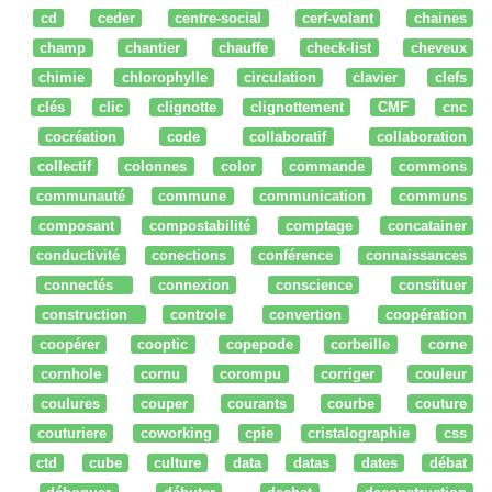
cd
ceder
centre-social
cerf-volant
chaines
champ
chantier
chauffe
check-list
cheveux
chimie
chlorophylle
circulation
clavier
clefs
clés
clic
clignotte
clignottement
CMF
cnc
cocréation
code
collaboratif
collaboration
collectif
colonnes
color
commande
commons
communauté
commune
communication
communs
composant
compostabilité
comptage
concatainer
conductivité
conections
conférence
connaissances
connectés
connexion
conscience
constituer
construction
controle
convertion
coopération
coopérer
cooptic
copepode
corbeille
corne
cornhole
cornu
corompu
corriger
couleur
coulures
couper
courants
courbe
couture
couturiere
coworking
cpie
cristalographie
css
ctd
cube
culture
data
datas
dates
débat