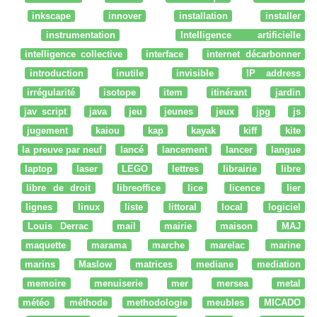
inkscape
innover
installation
installer
instrumentation
Intelligence artificielle
intelligence collective
interface
internet décarbonner
introduction
inutile
invisible
IP address
irrégularité
isotope
item
itinérant
jardin
jav script
java
jeu
jeunes
jeux
jpg
js
jugement
kaiou
kap
kayak
kiff
kite
la preuve par neuf
lancé
lancement
lancer
langue
laptop
laser
LEGO
lettres
librairie
libre
libre de droit
libreoffice
lice
licence
lier
lignes
linux
liste
littoral
local
logiciel
Louis Derrac
mail
mairie
maison
MAJ
maquette
marama
marche
marelac
marine
marins
Maslow
matrices
mediane
mediation
memoire
menuiserie
mer
mersea
metal
météo
méthode
methodologie
meubles
MICADO