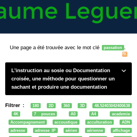
Une page a été trouvée avec le mot clé
.
passation
L'instruction au sosie ou Documentation
croisée, une méthode pour questionner un
sachant et produire une documentation
Filtrer :
180
2D
360
3D
48.52403042400638
4K
7 pouces
A0
A4
academie
Accompagnement
accoustique
acculturation
ADN
adresse
adresse IP
aérien
aérienne
affichage