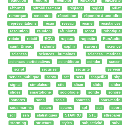
reduction
réduire
réemploi
réflexion
reflexivité
réforme
refroidissement
réglage
regles
relief
remorque
rencontre
répartition
répondre à une offre
représentations
résau
reseau
resine
resistances
resolution
reunion
réunions
robot
robotique
rotate
rotatif
ROV
rugeux
rugosité
RunAudio
saint Brieuc
salinité
saphir
savoirs
science
sciences
sciences humaines
sciences marines
sciences participatives
scientifique
scinder
screen
script
sécuriser
sécurité
serveur
service_publique
servo
set
sets
shapefile
shp
signal
simulateur
site
slicer
slide
slider
slides
smartphone
sociologie
sonde
sonore
sonores
sons
sosie
sources
sous-marin
sous-marins
spam
spams
spf
spi
sport
sql
ssh
statistiques
STAVIRO
STL
stlreparer
storming
structure
styles
subjectivité
suivi