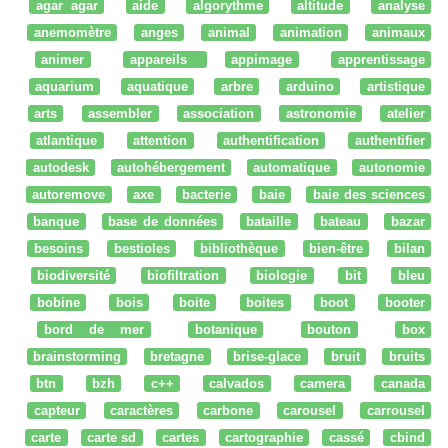
agar agar
aide
algorythme
altitude
analyse
anemomètre
anges
animal
animation
animaux
animer
appareils
appimage
apprentissage
aquarium
aquatique
arbre
arduino
artistique
arts
assembler
association
astronomie
atelier
atlantique
attention
authentification
authentifier
autodesk
autohébergement
automatique
autonomie
autoremove
axe
bacterie
baie
baie des sciences
banque
base de données
bataille
bateau
bazar
besoins
bestioles
bibliothèque
bien-être
bilan
biodiversité
biofiltration
biologie
bit
bleu
bobine
bois
boite
boites
boot
booter
bord de mer
botanique
bouton
box
brainstorming
bretagne
brise-glace
bruit
bruits
btn
bzh
c++
calvados
camera
canada
capteur
caractères
carbone
carousel
carrousel
carte
carte sd
cartes
cartographie
cassé
cbind