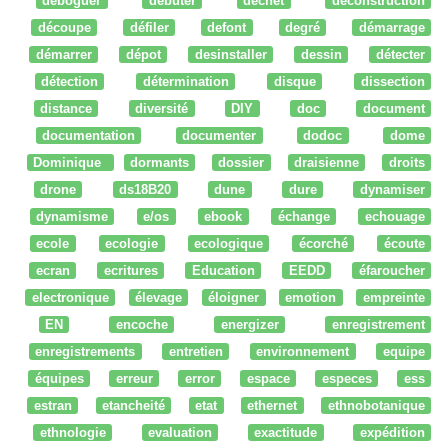
déboguer
débuter
dechet
deconstruction
découpe
défiler
defont
degré
démarrage
démarrer
dépot
desinstaller
dessin
détecter
détection
détermination
disque
dissection
distance
diversité
DIY
doc
document
documentation
documenter
dodoc
dome
Dominique
dormants
dossier
draisienne
droits
drone
ds18B20
dune
dure
dynamiser
dynamisme
e/os
ebook
échange
echouage
ecole
ecologie
ecologique
écorché
écoute
ecran
ecritures
Education
EEDD
éfaroucher
electronique
élevage
éloigner
emotion
empreinte
EN
encoche
energizer
enregistrement
enregistrements
entretien
environnement
equipe
équipes
erreur
error
espace
especes
ess
estran
etancheité
etat
ethernet
ethnobotanique
ethnologie
evaluation
exactitude
expédition