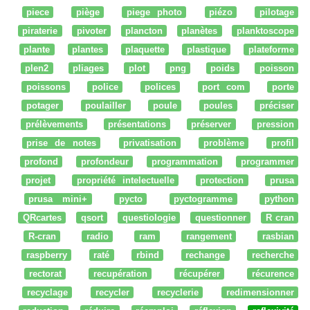
piece
piège
piege photo
piézo
pilotage
piraterie
pivoter
plancton
planètes
planktoscope
plante
plantes
plaquette
plastique
plateforme
plen2
pliages
plot
png
poids
poisson
poissons
police
polices
port com
porte
potager
poulailler
poule
poules
préciser
prélèvements
présentations
préserver
pression
prise de notes
privatisation
problème
profil
profond
profondeur
programmation
programmer
projet
propriété intelectuelle
protection
prusa
prusa mini+
pycto
pyctogramme
python
QRcartes
qsort
questiologie
questionner
R cran
R-cran
radio
ram
rangement
rasbian
raspberry
raté
rbind
rechange
recherche
rectorat
recupération
récupérer
récurence
recyclage
recycler
recyclerie
redimensionner