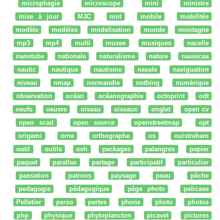
microphagie
microscope
mini
ministre
mise à jour
MJC
mnt
mobile
mobilités
modèle
modèles
modelisation
monde
montagne
mp3
mp4
multi
musee
musiques
nacelle
nanotube
nationale
naturalisme
nature
nausicaa
nautic
nautique
nautisme
navale
naviguation
niveau
nmap
normandie
nothing
numérique
observation
océan
océanographie
octoprint
odt
oeufs
oeuvre
oiseau
oiseaux
onglet
open cv
open scad
open source
openstreetmap
opt
origami
orne
orthographe
os
ouistreham
outil
outils
ovh
packages
palangres
papier
paquet
parallax
partage
participatif
particulier
passation
patrons
paysage
peau
pêche
pedagogie
pédagogique
pège photo
pelicase
Pelletier
perso
pertes
phone
photo
photos
php
physique
phytoplancton
picavet
pictures