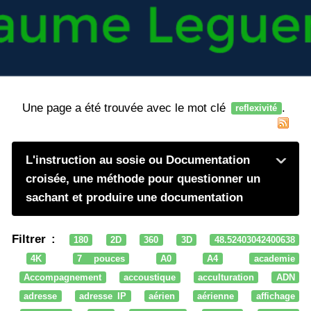
Une page a été trouvée avec le mot clé
.
reflexivité
L'instruction au sosie ou Documentation
croisée, une méthode pour questionner un
sachant et produire une documentation
Filtrer :
180
2D
360
3D
48.52403042400638
4K
7 pouces
A0
A4
academie
Accompagnement
accoustique
acculturation
ADN
adresse
adresse IP
aérien
aérienne
affichage