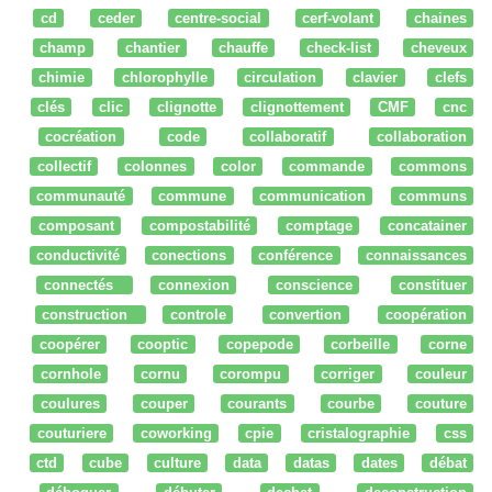
cd
ceder
centre-social
cerf-volant
chaines
champ
chantier
chauffe
check-list
cheveux
chimie
chlorophylle
circulation
clavier
clefs
clés
clic
clignotte
clignottement
CMF
cnc
cocréation
code
collaboratif
collaboration
collectif
colonnes
color
commande
commons
communauté
commune
communication
communs
composant
compostabilité
comptage
concatainer
conductivité
conections
conférence
connaissances
connectés
connexion
conscience
constituer
construction
controle
convertion
coopération
coopérer
cooptic
copepode
corbeille
corne
cornhole
cornu
corompu
corriger
couleur
coulures
couper
courants
courbe
couture
couturiere
coworking
cpie
cristalographie
css
ctd
cube
culture
data
datas
dates
débat