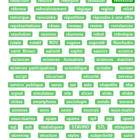
reduction
réduire
réemploi
réflexion
reflexivité
réforme
refroidissement
réglage
regles
relief
remorque
rencontre
répartition
répondre à une offre
représentations
résau
reseau
resine
resistances
resolution
reunion
réunions
robot
robotique
rotate
rotatif
ROV
rugeux
rugosité
RunAudio
saint Brieuc
salinité
saphir
savoirs
science
sciences
sciences humaines
sciences marines
sciences participatives
scientifique
scinder
screen
script
sécuriser
sécurité
serveur
service_publique
servo
set
sets
shapefile
shp
signal
simulateur
site
slicer
slide
slider
slides
smartphone
sociologie
sonde
sonore
sonores
sons
sosie
sources
sous-marin
sous-marins
spam
spams
spf
spi
sport
sql
ssh
statistiques
STAVIRO
STL
stlreparer
storming
structure
styles
subjectivité
suivi