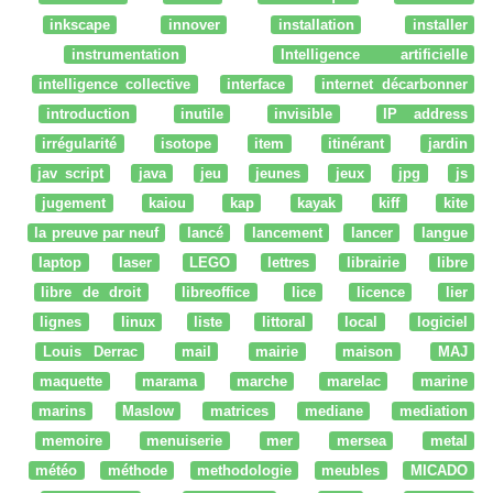
inkscape
innover
installation
installer
instrumentation
Intelligence artificielle
intelligence collective
interface
internet décarbonner
introduction
inutile
invisible
IP address
irrégularité
isotope
item
itinérant
jardin
jav script
java
jeu
jeunes
jeux
jpg
js
jugement
kaiou
kap
kayak
kiff
kite
la preuve par neuf
lancé
lancement
lancer
langue
laptop
laser
LEGO
lettres
librairie
libre
libre de droit
libreoffice
lice
licence
lier
lignes
linux
liste
littoral
local
logiciel
Louis Derrac
mail
mairie
maison
MAJ
maquette
marama
marche
marelac
marine
marins
Maslow
matrices
mediane
mediation
memoire
menuiserie
mer
mersea
metal
météo
méthode
methodologie
meubles
MICADO