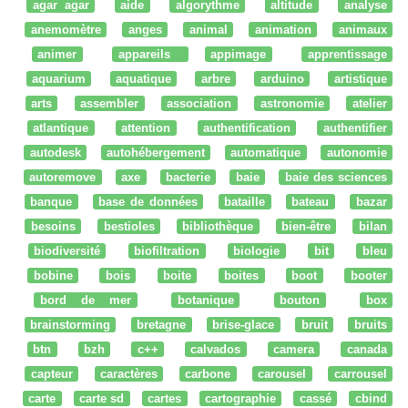
agar agar
aide
algorythme
altitude
analyse
anemomètre
anges
animal
animation
animaux
animer
appareils
appimage
apprentissage
aquarium
aquatique
arbre
arduino
artistique
arts
assembler
association
astronomie
atelier
atlantique
attention
authentification
authentifier
autodesk
autohébergement
automatique
autonomie
autoremove
axe
bacterie
baie
baie des sciences
banque
base de données
bataille
bateau
bazar
besoins
bestioles
bibliothèque
bien-être
bilan
biodiversité
biofiltration
biologie
bit
bleu
bobine
bois
boite
boites
boot
booter
bord de mer
botanique
bouton
box
brainstorming
bretagne
brise-glace
bruit
bruits
btn
bzh
c++
calvados
camera
canada
capteur
caractères
carbone
carousel
carrousel
carte
carte sd
cartes
cartographie
cassé
cbind