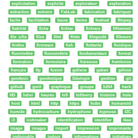
explicitation
explicite
explorateur
exploration
extraction
extraire
FabLab
fabrication
fabriquer
facile
facilitation
faune
ferme
festival
ffmpeg
fiabilité
fiche
fichier
fichiers
fifilement
file zilla
files
filet
filets
filoguidé
filtreurs
firefox
firmware
fish
flottante
fluidique
fluorimètre
fluorométrie
fondamentaux
format
formation
formulaire
fraiseuse
framboise
français
ftp
fusion
gallerie
gatien
gélose
geodesic
geodesique
Géologie
gestion
git
github
goril
graphique
groupe
h264
hack
HD
hdmi
heures
hifi
hifiberry
histoire
hole
host
html
http
https
hubs
humanoid
humide
hydrocarbure
hydrophone
hypnose
I2C
i3
icebreaker
identification
identifier
ikea
image
images
import
impression
imprimante
indésirable
indoor
informatique
initiatives