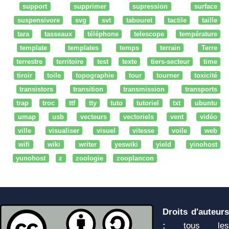
support
supprimer
supression
surface
suspensivore
svg
svt
tabouret
tactile
taille
tara
tasseaux
téléphone
telescope
température
template
templates
temps
terrain
Terre
terrestre
territoire
test
texte
tiers-secteur
time
tiroir
toile
topographie
tour
tourner
toxicité
transistors
transition
transmission
transports
trap
troc
ttf
tty
tuto
tutoriel
txt
ubuntu
umap
usb
vecteurs
vectoriels
vent
vidéo
ville
visualiser
visuel
vitesse
voile
web
wifi
wiki
writer
yeswiki
yield
yinohost
yunohost
z
zoologie
zooplancon
Droits d'auteurs
:
tous les