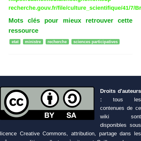
recherche.gouv.fr/file/culture_scientifique/41/7
Mots clés pour mieux retrouver cette
ressource
etat
ministre
recherche
sciences participatives
Droits d'auteurs
:
tous les
contenues de ce
wiki sont
disponibles sous
licence Creative Commons, attribution, partage dans les