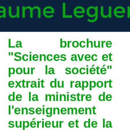
La brochure
"Sciences avec et
pour la société"
extrait du rapport
de la ministre de
l'enseignement
supérieur et de la