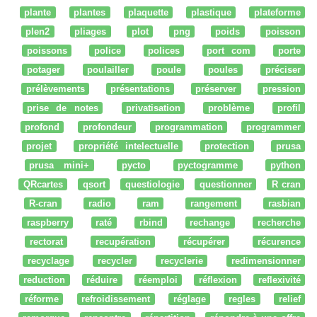
plante
plantes
plaquette
plastique
plateforme
plen2
pliages
plot
png
poids
poisson
poissons
police
polices
port com
porte
potager
poulailler
poule
poules
préciser
prélèvements
présentations
préserver
pression
prise de notes
privatisation
problème
profil
profond
profondeur
programmation
programmer
projet
propriété intelectuelle
protection
prusa
prusa mini+
pycto
pyctogramme
python
QRcartes
qsort
questiologie
questionner
R cran
R-cran
radio
ram
rangement
rasbian
raspberry
raté
rbind
rechange
recherche
rectorat
recupération
récupérer
récurence
recyclage
recycler
recyclerie
redimensionner
reduction
réduire
réemploi
réflexion
reflexivité
réforme
refroidissement
réglage
regles
relief