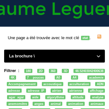
Une page a été trouvée avec le mot clé
.
etat
La brochure \
Filtrer :
180
2D
360
3D
48.52403042400638
4K
7 pouces
A0
A4
academie
Accompagnement
accoustique
acculturation
ADN
adresse
adresse IP
aérien
aérienne
affichage
agar agar
aide
algorythme
altitude
analyse
anemomètre
anges
animal
animation
animaux