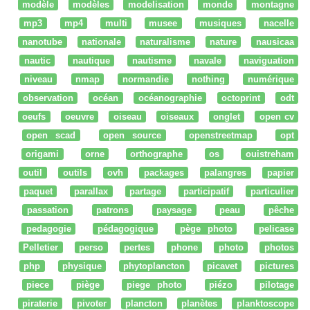
modèle
modèles
modelisation
monde
montagne
mp3
mp4
multi
musee
musiques
nacelle
nanotube
nationale
naturalisme
nature
nausicaa
nautic
nautique
nautisme
navale
naviguation
niveau
nmap
normandie
nothing
numérique
observation
océan
océanographie
octoprint
odt
oeufs
oeuvre
oiseau
oiseaux
onglet
open cv
open scad
open source
openstreetmap
opt
origami
orne
orthographe
os
ouistreham
outil
outils
ovh
packages
palangres
papier
paquet
parallax
partage
participatif
particulier
passation
patrons
paysage
peau
pêche
pedagogie
pédagogique
pège photo
pelicase
Pelletier
perso
pertes
phone
photo
photos
php
physique
phytoplancton
picavet
pictures
piece
piège
piege photo
piézo
pilotage
piraterie
pivoter
plancton
planètes
planktoscope