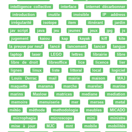
intelligence collective
interface
internet décarbonner
introduction
inutile
invisible
IP address
irrégularité
isotope
item
itinérant
jardin
jav script
java
jeu
jeunes
jeux
jpg
js
jugement
kaiou
kap
kayak
kiff
kite
la preuve par neuf
lancé
lancement
lancer
langue
laptop
laser
LEGO
lettres
librairie
libre
libre de droit
libreoffice
lice
licence
lier
lignes
linux
liste
littoral
local
logiciel
Louis Derrac
mail
mairie
maison
MAJ
maquette
marama
marche
marelac
marine
marins
Maslow
matrices
mediane
mediation
memoire
menuiserie
mer
mersea
metal
météo
méthode
methodologie
meubles
MICADO
microphagie
microscope
mini
ministre
mise à jour
MJC
mnt
mobile
mobilités