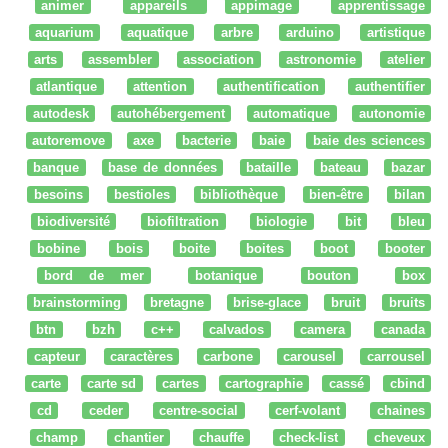
animer
appareils
appimage
apprentissage
aquarium
aquatique
arbre
arduino
artistique
arts
assembler
association
astronomie
atelier
atlantique
attention
authentification
authentifier
autodesk
autohébergement
automatique
autonomie
autoremove
axe
bacterie
baie
baie des sciences
banque
base de données
bataille
bateau
bazar
besoins
bestioles
bibliothèque
bien-être
bilan
biodiversité
biofiltration
biologie
bit
bleu
bobine
bois
boite
boites
boot
booter
bord de mer
botanique
bouton
box
brainstorming
bretagne
brise-glace
bruit
bruits
btn
bzh
c++
calvados
camera
canada
capteur
caractères
carbone
carousel
carrousel
carte
carte sd
cartes
cartographie
cassé
cbind
cd
ceder
centre-social
cerf-volant
chaines
champ
chantier
chauffe
check-list
cheveux