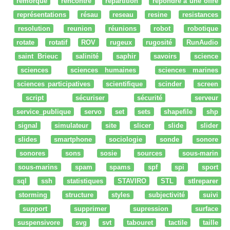
remorque
rencontre
répartition
répondre à une offre
représentations
résau
reseau
resine
resistances
resolution
reunion
réunions
robot
robotique
rotate
rotatif
ROV
rugeux
rugosité
RunAudio
saint Brieuc
salinité
saphir
savoirs
science
sciences
sciences humaines
sciences marines
sciences participatives
scientifique
scinder
screen
script
sécuriser
sécurité
serveur
service_publique
servo
set
sets
shapefile
shp
signal
simulateur
site
slicer
slide
slider
slides
smartphone
sociologie
sonde
sonore
sonores
sons
sosie
sources
sous-marin
sous-marins
spam
spams
spf
spi
sport
sql
ssh
statistiques
STAVIRO
STL
stlreparer
storming
structure
styles
subjectivité
suivi
support
supprimer
supression
surface
suspensivore
svg
svt
tabouret
tactile
taille