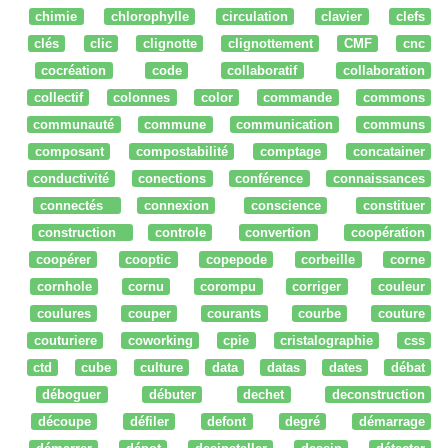
chimie
chlorophylle
circulation
clavier
clefs
clés
clic
clignotte
clignottement
CMF
cnc
cocréation
code
collaboratif
collaboration
collectif
colonnes
color
commande
commons
communauté
commune
communication
communs
composant
compostabilité
comptage
concatainer
conductivité
conections
conférence
connaissances
connectés
connexion
conscience
constituer
construction
controle
convertion
coopération
coopérer
cooptic
copepode
corbeille
corne
cornhole
cornu
corompu
corriger
couleur
coulures
couper
courants
courbe
couture
couturiere
coworking
cpie
cristalographie
css
ctd
cube
culture
data
datas
dates
débat
déboguer
débuter
dechet
deconstruction
découpe
défiler
defont
degré
démarrage