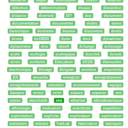
démarrer
dépot
desinstaller
dessin
détecter
détection
détermination
disque
dissection
distance
diversité
DIY
doc
document
documentation
documenter
dodoc
dome
Dominique
dormants
dossier
draisienne
droits
drone
ds18B20
dune
dure
dynamiser
dynamisme
e/os
ebook
échange
echouage
ecole
ecologie
ecologique
écorché
écoute
ecran
ecritures
Education
EEDD
éfaroucher
electronique
élevage
éloigner
emotion
empreinte
EN
encoche
energizer
enregistrement
enregistrements
entretien
environnement
equipe
équipes
erreur
error
espace
especes
ess
estran
etancheité
etat
ethernet
ethnobotanique
ethnologie
evaluation
exactitude
expédition
explicitation
explicite
explorateur
exploration
extraction
extraire
FabLab
fabrication
fabriquer