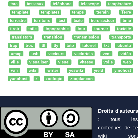
tara
tasseaux
téléphone
telescope
température
template
templates
temps
terrain
Terre
terrestre
territoire
test
texte
tiers-secteur
time
tiroir
toile
topographie
tour
tourner
toxicité
transistors
transition
transmission
transports
trap
troc
ttf
tty
tuto
tutoriel
txt
ubuntu
umap
usb
vecteurs
vectoriels
vent
vidéo
ville
visualiser
visuel
vitesse
voile
web
wifi
wiki
writer
yeswiki
yield
yinohost
yunohost
z
zoologie
zooplancon
Droits d'auteurs
:
tous les
contenues de ce
wiki sont