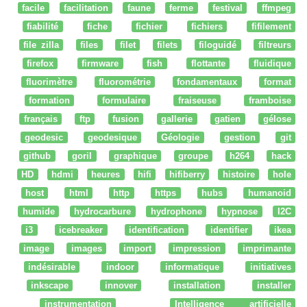
facile
facilitation
faune
ferme
festival
ffmpeg
fiabilité
fiche
fichier
fichiers
fifilement
file zilla
files
filet
filets
filoguidé
filtreurs
firefox
firmware
fish
flottante
fluidique
fluorimètre
fluorométrie
fondamentaux
format
formation
formulaire
fraiseuse
framboise
français
ftp
fusion
gallerie
gatien
gélose
geodesic
geodesique
Géologie
gestion
git
github
goril
graphique
groupe
h264
hack
HD
hdmi
heures
hifi
hifiberry
histoire
hole
host
html
http
https
hubs
humanoid
humide
hydrocarbure
hydrophone
hypnose
I2C
i3
icebreaker
identification
identifier
ikea
image
images
import
impression
imprimante
indésirable
indoor
informatique
initiatives
inkscape
innover
installation
installer
instrumentation
Intelligence artificielle