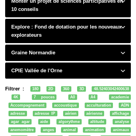
Monter un projet de sciences participatives en
10 conseils
Explore : Fond de dotation pour les nouveaux
explorateurs
Graine Normandie
CPIE Vallée de l'Orne
Filtrer :
180
2D
360
3D
48.52403042400638
4K
7 pouces
A0
A4
academie
Accompagnement
accoustique
acculturation
ADN
adresse
adresse IP
aérien
aérienne
affichage
agar agar
aide
algorythme
altitude
analyse
anemomètre
anges
animal
animation
animaux