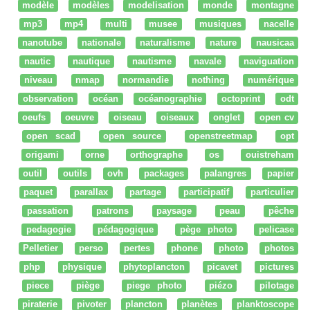
modèle
modèles
modelisation
monde
montagne
mp3
mp4
multi
musee
musiques
nacelle
nanotube
nationale
naturalisme
nature
nausicaa
nautic
nautique
nautisme
navale
naviguation
niveau
nmap
normandie
nothing
numérique
observation
océan
océanographie
octoprint
odt
oeufs
oeuvre
oiseau
oiseaux
onglet
open cv
open scad
open source
openstreetmap
opt
origami
orne
orthographe
os
ouistreham
outil
outils
ovh
packages
palangres
papier
paquet
parallax
partage
participatif
particulier
passation
patrons
paysage
peau
pêche
pedagogie
pédagogique
pège photo
pelicase
Pelletier
perso
pertes
phone
photo
photos
php
physique
phytoplancton
picavet
pictures
piece
piège
piege photo
piézo
pilotage
piraterie
pivoter
plancton
planètes
planktoscope