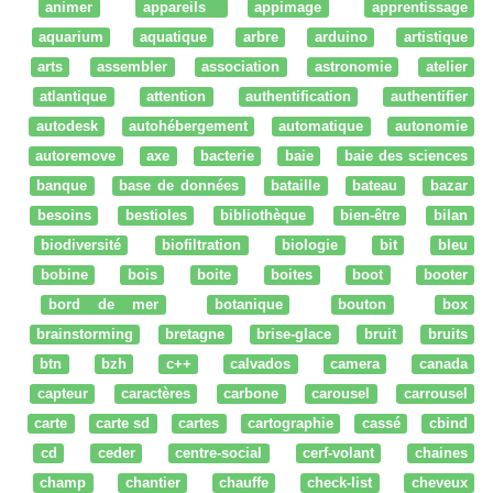
animer
appareils
appimage
apprentissage
aquarium
aquatique
arbre
arduino
artistique
arts
assembler
association
astronomie
atelier
atlantique
attention
authentification
authentifier
autodesk
autohébergement
automatique
autonomie
autoremove
axe
bacterie
baie
baie des sciences
banque
base de données
bataille
bateau
bazar
besoins
bestioles
bibliothèque
bien-être
bilan
biodiversité
biofiltration
biologie
bit
bleu
bobine
bois
boite
boites
boot
booter
bord de mer
botanique
bouton
box
brainstorming
bretagne
brise-glace
bruit
bruits
btn
bzh
c++
calvados
camera
canada
capteur
caractères
carbone
carousel
carrousel
carte
carte sd
cartes
cartographie
cassé
cbind
cd
ceder
centre-social
cerf-volant
chaines
champ
chantier
chauffe
check-list
cheveux