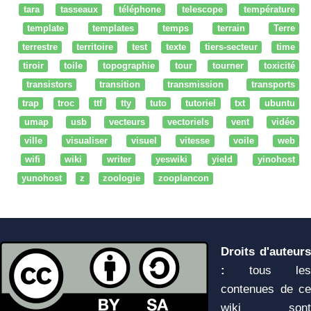
tara
tasseaux
téléphone
telescope
température
template
templates
temps
terrain
Terre
terrestre
territoire
test
texte
tiers-secteur
time
tiroir
toile
topographie
tour
tourner
toxicité
transistors
transition
transmission
transports
trap
troc
ttf
tty
tuto
tutoriel
txt
ubuntu
umap
usb
vecteurs
vectoriels
vent
vidéo
ville
visualiser
visuel
vitesse
voile
web
wifi
wiki
writer
yeswiki
yield
yinohost
yunohost
z
zoologie
zooplancon
Droits d'auteurs
:
tous les
contenues de ce
wiki sont