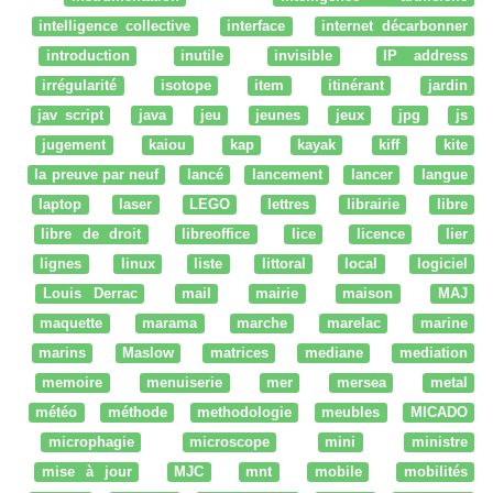
intelligence collective
interface
internet décarbonner
introduction
inutile
invisible
IP address
irrégularité
isotope
item
itinérant
jardin
jav script
java
jeu
jeunes
jeux
jpg
js
jugement
kaiou
kap
kayak
kiff
kite
la preuve par neuf
lancé
lancement
lancer
langue
laptop
laser
LEGO
lettres
librairie
libre
libre de droit
libreoffice
lice
licence
lier
lignes
linux
liste
littoral
local
logiciel
Louis Derrac
mail
mairie
maison
MAJ
maquette
marama
marche
marelac
marine
marins
Maslow
matrices
mediane
mediation
memoire
menuiserie
mer
mersea
metal
météo
méthode
methodologie
meubles
MICADO
microphagie
microscope
mini
ministre
mise à jour
MJC
mnt
mobile
mobilités