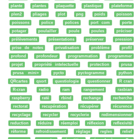
plante
plantes
plaquette
plastique
plateforme
plen2
pliages
plot
png
poids
poisson
poissons
police
polices
port com
porte
potager
poulailler
poule
poules
préciser
prélèvements
présentations
préserver
pression
prise de notes
privatisation
problème
profil
profond
profondeur
programmation
programmer
projet
propriété intelectuelle
protection
prusa
prusa mini+
pycto
pyctogramme
python
QRcartes
qsort
questiologie
questionner
R cran
R-cran
radio
ram
rangement
rasbian
raspberry
raté
rbind
rechange
recherche
rectorat
recupération
récupérer
récurence
recyclage
recycler
recyclerie
redimensionner
reduction
réduire
réemploi
réflexion
reflexivité
réforme
refroidissement
réglage
regles
relief