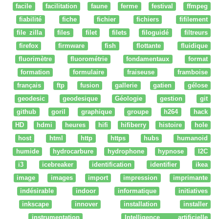
facile
facilitation
faune
ferme
festival
ffmpeg
fiabilité
fiche
fichier
fichiers
fifilement
file zilla
files
filet
filets
filoguidé
filtreurs
firefox
firmware
fish
flottante
fluidique
fluorimètre
fluorométrie
fondamentaux
format
formation
formulaire
fraiseuse
framboise
français
ftp
fusion
gallerie
gatien
gélose
geodesic
geodesique
Géologie
gestion
git
github
goril
graphique
groupe
h264
hack
HD
hdmi
heures
hifi
hifiberry
histoire
hole
host
html
http
https
hubs
humanoid
humide
hydrocarbure
hydrophone
hypnose
I2C
i3
icebreaker
identification
identifier
ikea
image
images
import
impression
imprimante
indésirable
indoor
informatique
initiatives
inkscape
innover
installation
installer
instrumentation
Intelligence artificielle