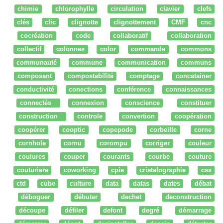
chimie
chlorophylle
circulation
clavier
clefs
clés
clic
clignotte
clignottement
CMF
cnc
cocréation
code
collaboratif
collaboration
collectif
colonnes
color
commande
commons
communauté
commune
communication
communs
composant
compostabilité
comptage
concatainer
conductivité
conections
conférence
connaissances
connectés
connexion
conscience
constituer
construction
controle
convertion
coopération
coopérer
cooptic
copepode
corbeille
corne
cornhole
cornu
corompu
corriger
couleur
coulures
couper
courants
courbe
couture
couturiere
coworking
cpie
cristalographie
css
ctd
cube
culture
data
datas
dates
débat
déboguer
débuter
dechet
deconstruction
découpe
défiler
defont
degré
démarrage