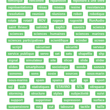
remorque
rencontre
répartition
répondre à une offre
représentations
résau
reseau
resine
resistances
resolution
reunion
réunions
robot
robotique
rotate
rotatif
ROV
rugeux
rugosité
RunAudio
saint Brieuc
salinité
saphir
savoirs
science
sciences
sciences humaines
sciences marines
sciences participatives
scientifique
scinder
screen
script
sécuriser
sécurité
serveur
service_publique
servo
set
sets
shapefile
shp
signal
simulateur
site
slicer
slide
slider
slides
smartphone
sociologie
sonde
sonore
sonores
sons
sosie
sources
sous-marin
sous-marins
spam
spams
spf
spi
sport
sql
ssh
statistiques
STAVIRO
STL
stlreparer
storming
structure
styles
subjectivité
suivi
support
supprimer
supression
surface
suspensivore
svg
svt
tabouret
tactile
taille