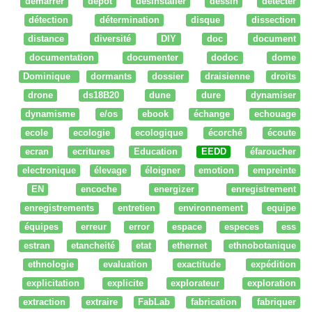
démarrer
dépot
desinstaller
dessin
détecter
détection
détermination
disque
dissection
distance
diversité
DIY
doc
document
documentation
documenter
dodoc
dome
Dominique
dormants
dossier
draisienne
droits
drone
ds18B20
dune
dure
dynamiser
dynamisme
e/os
ebook
échange
echouage
ecole
ecologie
ecologique
écorché
écoute
ecran
ecritures
Education
EEDD
éfaroucher
electronique
élevage
éloigner
emotion
empreinte
EN
encoche
energizer
enregistrement
enregistrements
entretien
environnement
equipe
équipes
erreur
error
espace
especes
ess
estran
etancheité
etat
ethernet
ethnobotanique
ethnologie
evaluation
exactitude
expédition
explicitation
explicite
explorateur
exploration
extraction
extraire
FabLab
fabrication
fabriquer