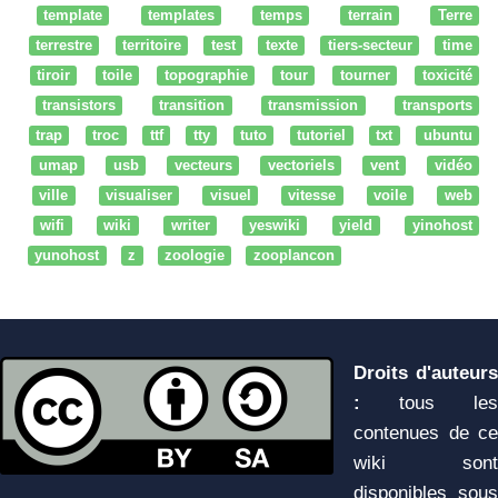
template
templates
temps
terrain
Terre
terrestre
territoire
test
texte
tiers-secteur
time
tiroir
toile
topographie
tour
tourner
toxicité
transistors
transition
transmission
transports
trap
troc
ttf
tty
tuto
tutoriel
txt
ubuntu
umap
usb
vecteurs
vectoriels
vent
vidéo
ville
visualiser
visuel
vitesse
voile
web
wifi
wiki
writer
yeswiki
yield
yinohost
yunohost
z
zoologie
zooplancon
Droits d'auteurs
:
tous les
contenues de ce
wiki sont
disponibles sous