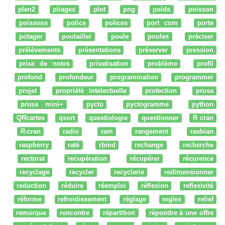
plen2
pliages
plot
png
poids
poisson
poissons
police
polices
port com
porte
potager
poulailler
poule
poules
préciser
prélèvements
présentations
préserver
pression
prise de notes
privatisation
problème
profil
profond
profondeur
programmation
programmer
projet
propriété intelectuelle
protection
prusa
prusa mini+
pycto
pyctogramme
python
QRcartes
qsort
questiologie
questionner
R cran
R-cran
radio
ram
rangement
rasbian
raspberry
raté
rbind
rechange
recherche
rectorat
recupération
récupérer
récurence
recyclage
recycler
recyclerie
redimensionner
reduction
réduire
réemploi
réflexion
reflexivité
réforme
refroidissement
réglage
regles
relief
remorque
rencontre
répartition
répondre à une offre