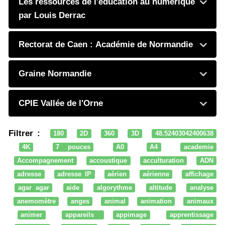
Les ressources de l'éducation au numérique
par Louis Derrac
Rectorat de Caen : Académie de Normandie
Graine Normandie
CPIE Vallée de l'Orne
Filtrer :
180
2D
360
3D
48.52403042400638
4K
7 pouces
A0
A4
academie
Accompagnement
accoustique
acculturation
ADN
adresse
adresse IP
aérien
aérienne
affichage
agar agar
aide
algorythme
altitude
analyse
anemomètre
anges
animal
animation
animaux
animer
appareils
appimage
apprentissage