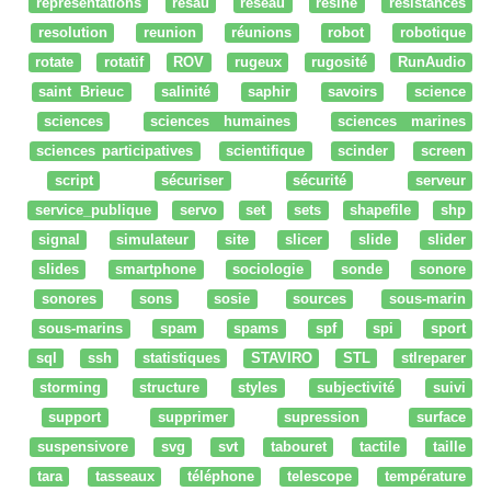
représentations
résau
reseau
resine
resistances
resolution
reunion
réunions
robot
robotique
rotate
rotatif
ROV
rugeux
rugosité
RunAudio
saint Brieuc
salinité
saphir
savoirs
science
sciences
sciences humaines
sciences marines
sciences participatives
scientifique
scinder
screen
script
sécuriser
sécurité
serveur
service_publique
servo
set
sets
shapefile
shp
signal
simulateur
site
slicer
slide
slider
slides
smartphone
sociologie
sonde
sonore
sonores
sons
sosie
sources
sous-marin
sous-marins
spam
spams
spf
spi
sport
sql
ssh
statistiques
STAVIRO
STL
stlreparer
storming
structure
styles
subjectivité
suivi
support
supprimer
supression
surface
suspensivore
svg
svt
tabouret
tactile
taille
tara
tasseaux
téléphone
telescope
température