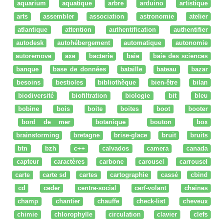
aquarium
aquatique
arbre
arduino
artistique
arts
assembler
association
astronomie
atelier
atlantique
attention
authentification
authentifier
autodesk
autohébergement
automatique
autonomie
autoremove
axe
bacterie
baie
baie des sciences
banque
base de données
bataille
bateau
bazar
besoins
bestioles
bibliothèque
bien-être
bilan
biodiversité
biofiltration
biologie
bit
bleu
bobine
bois
boite
boites
boot
booter
bord de mer
botanique
bouton
box
brainstorming
bretagne
brise-glace
bruit
bruits
btn
bzh
c++
calvados
camera
canada
capteur
caractères
carbone
carousel
carrousel
carte
carte sd
cartes
cartographie
cassé
cbind
cd
ceder
centre-social
cerf-volant
chaines
champ
chantier
chauffe
check-list
cheveux
chimie
chlorophylle
circulation
clavier
clefs