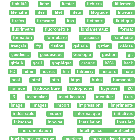
fiabilité
fiche
fichier
fichiers
fifilement
file zilla
files
filet
filets
filoguidé
filtreurs
firefox
firmware
fish
flottante
fluidique
fluorimètre
fluorométrie
fondamentaux
format
formation
formulaire
fraiseuse
framboise
français
ftp
fusion
gallerie
gatien
gélose
geodesic
geodesique
Géologie
gestion
git
github
goril
graphique
groupe
h264
hack
HD
hdmi
heures
hifi
hifiberry
histoire
hole
host
html
http
https
hubs
humanoid
humide
hydrocarbure
hydrophone
hypnose
I2C
i3
icebreaker
identification
identifier
ikea
image
images
import
impression
imprimante
indésirable
indoor
informatique
initiatives
inkscape
innover
installation
installer
instrumentation
Intelligence artificielle
intelligence collective
interface
internet décarbonner