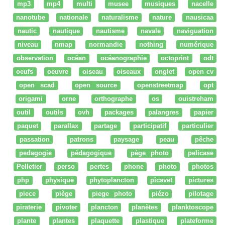
mp3
mp4
multi
musee
musiques
nacelle
nanotube
nationale
naturalisme
nature
nausicaa
nautic
nautique
nautisme
navale
naviguation
niveau
nmap
normandie
nothing
numérique
observation
océan
océanographie
octoprint
odt
oeufs
oeuvre
oiseau
oiseaux
onglet
open cv
open scad
open source
openstreetmap
opt
origami
orne
orthographe
os
ouistreham
outil
outils
ovh
packages
palangres
papier
paquet
parallax
partage
participatif
particulier
passation
patrons
paysage
peau
pêche
pedagogie
pédagogique
pège photo
pelicase
Pelletier
perso
pertes
phone
photo
photos
php
physique
phytoplancton
picavet
pictures
piece
piège
piege photo
piézo
pilotage
piraterie
pivoter
plancton
planètes
planktoscope
plante
plantes
plaquette
plastique
plateforme