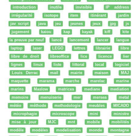
introduction
inutile
invisible
IP address
irrégularité
isotope
item
itinérant
jardin
jav script
java
jeu
jeunes
jeux
jpg
js
jugement
kaiou
kap
kayak
kiff
kite
la preuve par neuf
lancé
lancement
lancer
langue
laptop
laser
LEGO
lettres
librairie
libre
libre de droit
libreoffice
lice
licence
lier
lignes
linux
liste
littoral
local
logiciel
Louis Derrac
mail
mairie
maison
MAJ
maquette
marama
marche
marelac
marine
marins
Maslow
matrices
mediane
mediation
memoire
menuiserie
mer
mersea
metal
météo
méthode
methodologie
meubles
MICADO
microphagie
microscope
mini
ministre
mise à jour
MJC
mnt
mobile
mobilités
modèle
modèles
modelisation
monde
montagne