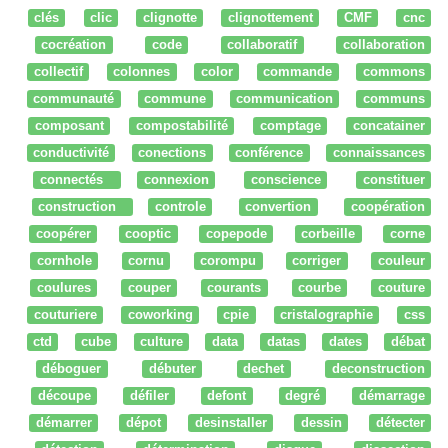
clés
clic
clignotte
clignottement
CMF
cnc
cocréation
code
collaboratif
collaboration
collectif
colonnes
color
commande
commons
communauté
commune
communication
communs
composant
compostabilité
comptage
concatainer
conductivité
conections
conférence
connaissances
connectés
connexion
conscience
constituer
construction
controle
convertion
coopération
coopérer
cooptic
copepode
corbeille
corne
cornhole
cornu
corompu
corriger
couleur
coulures
couper
courants
courbe
couture
couturiere
coworking
cpie
cristalographie
css
ctd
cube
culture
data
datas
dates
débat
déboguer
débuter
dechet
deconstruction
découpe
défiler
defont
degré
démarrage
démarrer
dépot
desinstaller
dessin
détecter