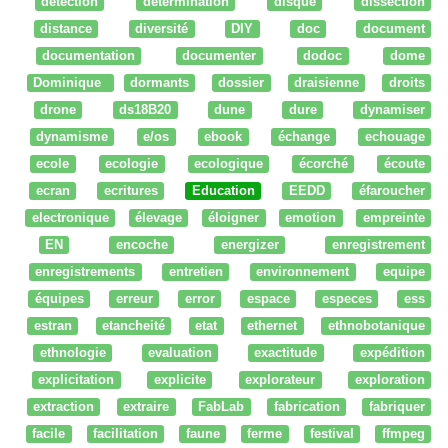
détection
détermination
disque
dissection
distance
diversité
DIY
doc
document
documentation
documenter
dodoc
dome
Dominique
dormants
dossier
draisienne
droits
drone
ds18B20
dune
dure
dynamiser
dynamisme
e/os
ebook
échange
echouage
ecole
ecologie
ecologique
écorché
écoute
ecran
ecritures
Education
EEDD
éfaroucher
electronique
élevage
éloigner
emotion
empreinte
EN
encoche
energizer
enregistrement
enregistrements
entretien
environnement
equipe
équipes
erreur
error
espace
especes
ess
estran
etancheité
etat
ethernet
ethnobotanique
ethnologie
evaluation
exactitude
expédition
explicitation
explicite
explorateur
exploration
extraction
extraire
FabLab
fabrication
fabriquer
facile
facilitation
faune
ferme
festival
ffmpeg