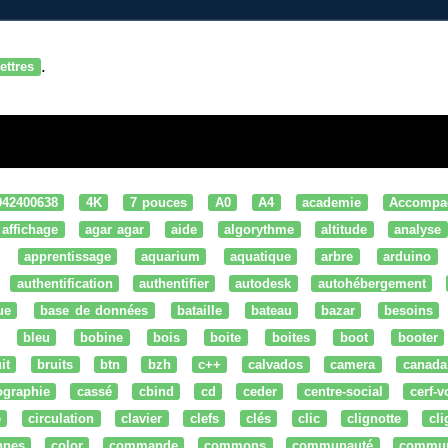
.
lettres
042400638
4K
7 pouces
A0
A4
academie
Accompa
affichage
agar agar
aide
algorythme
altitude
analyse
apprentissage
aquarium
aquatique
arbre
arduino
authentification
authentifier
autodesk
autohébergement
ue
base de données
bataille
bateau
bazar
besoins
bleu
bobine
bois
boite
boites
boot
booter
it
bruits
btn
bzh
c++
calvados
camera
canada
ographie
cassé
cbind
cd
ceder
centre-social
cerf-v
e
circulation
clavier
clefs
clés
clic
clignotte
cl
nnes
color
commande
commons
communauté
commu