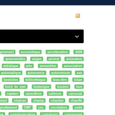
gnement
accoustique
acculturation
ADN
anemomètre
anges
animal
animation
artistique
arts
assembler
association
automatique
autonomie
autoremove
axe
bestioles
bibliothèque
bien-être
bilan
bord de mer
botanique
bouton
box
capteur
caractères
carbone
carousel
olant
chaines
champ
chantier
chauffe
ignottement
CMF
cnc
cocréation
code
ne
communication
communs
composant