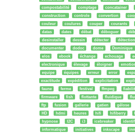
compostabilité
comptage
concatainer
construction
controle
convertion
coo
couleur
coulures
couper
courants
datas
dates
débat
déboguer
déb
desinstaller
dessin
détecter
détection
documenter
dodoc
dome
Dominique
e/os
ebook
échange
echouage
e
electronique
élevage
éloigner
emotio
equipe
équipes
erreur
error
esp
exactitude
expédition
explicitation
expli
faune
ferme
festival
ffmpeg
fiabili
firmware
fish
flottante
fluidique
fl
ftp
fusion
gallerie
gatien
gélose
HD
hdmi
heures
hifi
hifiberry
hypnose
I2C
i3
icebreaker
identi
informatique
initiatives
inkscape
in