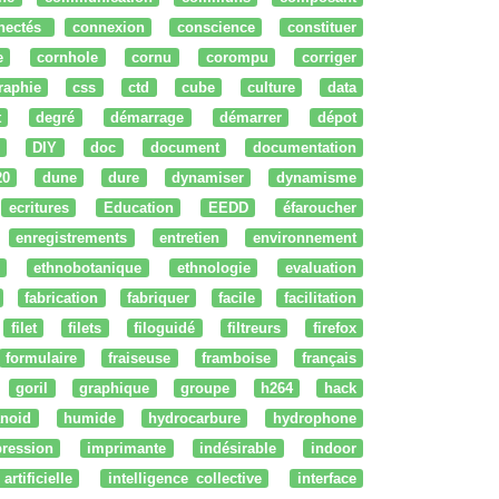
nectés
connexion
conscience
constituer
e
cornhole
cornu
corompu
corriger
raphie
css
ctd
cube
culture
data
t
degré
démarrage
démarrer
dépot
DIY
doc
document
documentation
20
dune
dure
dynamiser
dynamisme
ecritures
Education
EEDD
éfaroucher
enregistrements
entretien
environnement
ethnobotanique
ethnologie
evaluation
fabrication
fabriquer
facile
facilitation
filet
filets
filoguidé
filtreurs
firefox
formulaire
fraiseuse
framboise
français
goril
graphique
groupe
h264
hack
noid
humide
hydrocarbure
hydrophone
ression
imprimante
indésirable
indoor
artificielle
intelligence collective
interface