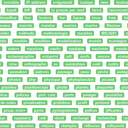
invisible
IP address
irrégularité
isotope
item
itinéra
kayak
kiff
kite
la preuve par neuf
lancé
lancement
libreoffice
lice
licence
lier
lignes
linux
liste
li
arama
marche
marelac
marine
marins
Maslow
météo
méthode
methodologie
meubles
MICADO
m
ités
modèle
modèles
modelisation
monde
montagne
e
nature
nausicaa
nautic
nautique
nautisme
navale
océanographie
octoprint
odt
oeufs
oeuvre
oisea
i
orne
orthographe
os
ouistreham
outil
outils
o
r
passation
patrons
paysage
peau
pêche
pedag
o
photos
php
physique
phytoplancton
picavet
pic
planètes
planktoscope
plante
plantes
plaquette
pla
lice
polices
port com
porte
potager
poulailler
 de notes
privatisation
problème
profil
profond
profo
prusa mini+
pycto
pyctogramme
python
QRcartes
ian
raspberry
raté
rbind
rechange
recherche
re
onner
reduction
réduire
réemploi
réflexion
reflexivité