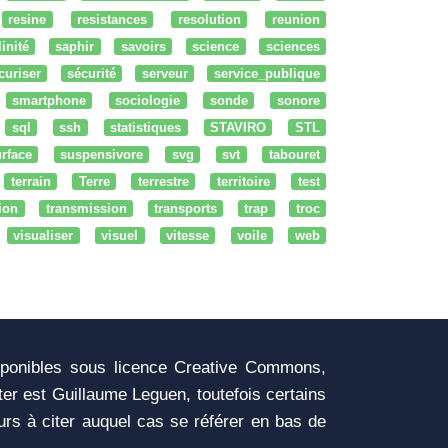
resine
resistances
resolution
reunion
linité
saphir
savoirs
science
sciences
curiser
sécurité
serveur
service_publique
smartphone
sociologie
sonde
sonore
sql
ssh
statistiques
STAVIRO
STL
rface
suspensivore
svg
svt
tabouret
terrain
Terre
terrestre
territoire
test
tion
transmission
transports
trap
troc
visualiser
visuel
vitesse
voile
web
sponibles sous licence Creative Commons,
iter est Guillaume Leguen, toutefois certains
urs à citer auquel cas se référer en bas de