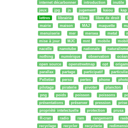
internet décarbonner
introduction
inutile
jeux
jpg
js
jugement
kaiou
kap
lettres
librairie
libre
libre de droit
mairie
maison
MAJ
maquette
m
menuiserie
mer
mersea
metal
mise à jour
MJC
mnt
mobile
mobil
nacelle
nanotube
nationale
naturalism
nothing
numérique
observation
océan
open source
openstreetmap
opt
origam
parallax
partage
participatif
particulie
Pelletier
perso
pertes
phone
phot
pilotage
piraterie
pivoter
plancton
png
poids
poisson
poissons
po
présentations
préserver
pression
prise
propriété intelectuelle
protection
prusa
R-cran
radio
ram
rangement
rasb
recyclage
recycler
recyclerie
redimensi