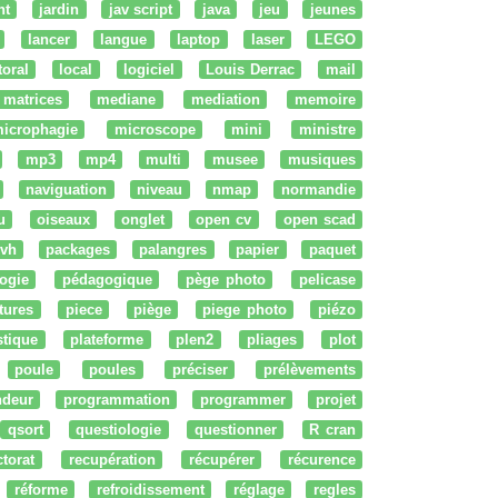
nt
jardin
jav script
java
jeu
jeunes
lancer
langue
laptop
laser
LEGO
ttoral
local
logiciel
Louis Derrac
mail
matrices
mediane
mediation
memoire
icrophagie
microscope
mini
ministre
mp3
mp4
multi
musee
musiques
naviguation
niveau
nmap
normandie
u
oiseaux
onglet
open cv
open scad
vh
packages
palangres
papier
paquet
ogie
pédagogique
pège photo
pelicase
tures
piece
piège
piege photo
piézo
stique
plateforme
plen2
pliages
plot
poule
poules
préciser
prélèvements
ndeur
programmation
programmer
projet
qsort
questiologie
questionner
R cran
ctorat
recupération
récupérer
récurence
réforme
refroidissement
réglage
regles