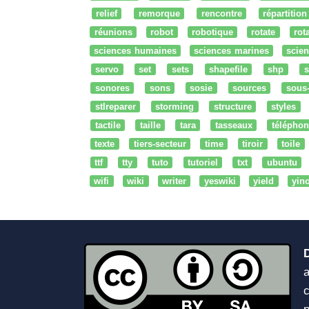
relief
remorque
rencontre
répartition
réunions
robot
robotique
rotate
rota
sciences humaines
sciences marines
scien
servo
set
sets
shapefile
shp
s
sonores
sons
sosie
sources
sous
stlreparer
storming
structure
styles
tactile
taille
tara
tasseaux
téléphon
texte
tiers-secteur
time
tiroir
toile
ttf
tty
tuto
tutoriel
txt
ubuntu
wifi
wiki
writer
yeswiki
yield
yin
a
c