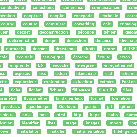
conductivité
conections
conférence
connaissances
con
pération
coopérer
cooptic
copepode
corbeille
corn
courbe
couture
couturiere
coworking
cpie
cristalog
uter
dechet
deconstruction
découpe
défiler
defon
détermination
disque
dissection
distance
diversité
dormants
dossier
draisienne
droits
drone
ds18B
cole
ecologie
ecologique
écorché
écoute
ecran
n
empreinte
EN
encoche
energizer
enregistrement
ace
especes
ess
estran
etancheité
etat
ethernet
cite
explorateur
exploration
extraction
extraire
FabLab
té
fiche
fichier
fichiers
fifilement
file zilla
files
uorimètre
fluorométrie
fondamentaux
format
formation
geodesic
geodesique
Géologie
gestion
git
github
histoire
hole
host
html
http
https
hubs
huma
fication
identifier
ikea
image
images
import
imp
nover
installation
installer
instrumentation
Intelligence 