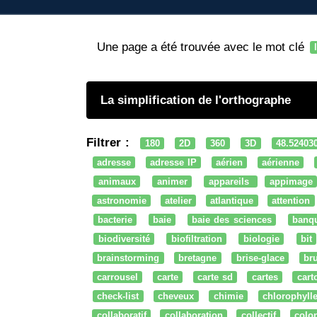
Une page a été trouvée avec le mot clé
La simplification de l'orthographe
Filtrer :
180
2D
360
3D
48.52403
adresse
adresse IP
aérien
aérienne
animaux
animer
appareils
appimage
astronomie
atelier
atlantique
attention
bacterie
baie
baie des sciences
banq
biodiversité
biofiltration
biologie
bit
brainstorming
bretagne
brise-glace
bru
carrousel
carte
carte sd
cartes
cart
check-list
cheveux
chimie
chlorophyll
collaboratif
collaboration
collectif
colo