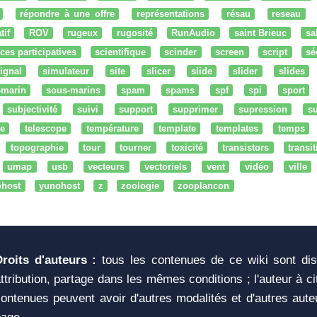
répondre à une offre
représentations
résau
reseau
tif
ROV
rugeux
rugosité
RunAudio
saint Brieuc
sa
ces participatives
scientifique
scinder
screen
script
sé
ignal
simulateur
site
slicer
slide
slider
slides
-marin
sous-marins
spam
spams
spf
spi
sport
subjectivité
suivi
support
supprimer
supression
su
e
telescope
température
template
templates
temps
topographie
tour
tourner
toxicité
transistors
transi
umap
usb
vecteurs
vectoriels
vent
vidéo
ville
ohost
yunohost
z
zoologie
zooplancon
Droits d'auteurs :
tous les contenues de ce wiki sont di
ttribution, partage dans les mêmes conditions ; l'auteur à c
ontenues peuvent avoir d'autres modalités et d'autres aute