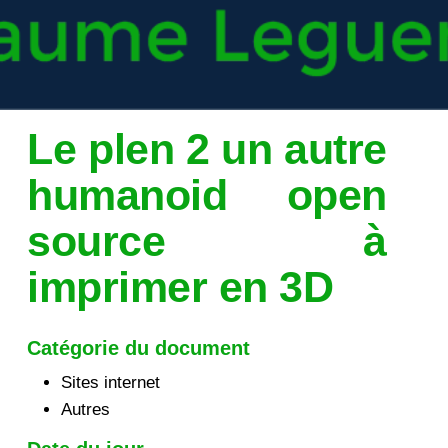
Le plen 2 un autre
humanoid open
source à
imprimer en 3D
Catégorie du document
Sites internet
Autres