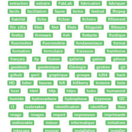
extraction
extraire
FabLab
fabrication
fabriquer
facile
facilitation
faune
ferme
festival
ffmpeg
fiabilité
fiche
fichier
fichiers
fifilement
file zilla
files
filet
filets
filoguidé
filtreurs
firefox
firmware
fish
flottante
fluidique
fluorimètre
fluorométrie
fondamentaux
format
formation
formulaire
fraiseuse
framboise
français
ftp
fusion
gallerie
gatien
gélose
geodesic
geodesique
Géologie
gestion
git
github
goril
graphique
groupe
h264
hack
HD
hdmi
heures
hifi
hifiberry
histoire
hole
host
html
http
https
hubs
humanoid
humide
hydrocarbure
hydrophone
hypnose
I2C
i3
icebreaker
identification
identifier
ikea
image
images
import
impression
imprimante
indésirable
indoor
informatique
initiatives
inkscape
innover
installation
installer