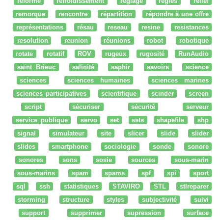
réforme
refroidissement
réglage
regles
relief
remorque
rencontre
répartition
répondre à une offre
représentations
résau
reseau
resine
resistances
resolution
reunion
réunions
robot
robotique
rotate
rotatif
ROV
rugeux
rugosité
RunAudio
saint Brieuc
salinité
saphir
savoirs
science
sciences
sciences humaines
sciences marines
sciences participatives
scientifique
scinder
screen
script
sécuriser
sécurité
serveur
service_publique
servo
set
sets
shapefile
shp
signal
simulateur
site
slicer
slide
slider
slides
smartphone
sociologie
sonde
sonore
sonores
sons
sosie
sources
sous-marin
sous-marins
spam
spams
spf
spi
sport
sql
ssh
statistiques
STAVIRO
STL
stlreparer
storming
structure
styles
subjectivité
suivi
support
supprimer
supression
surface