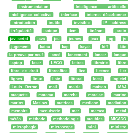
instrumentation
Intelligence artificielle
intelligence collective
interface
internet décarbonner
introduction
inutile
invisible
IP address
irrégularité
isotope
item
itinérant
jardin
jav script
java
jeu
jeunes
jeux
jpg
js
jugement
kaiou
kap
kayak
kiff
kite
la preuve par neuf
lancé
lancement
lancer
langue
laptop
laser
LEGO
lettres
librairie
libre
libre de droit
libreoffice
lice
licence
lier
lignes
linux
liste
littoral
local
logiciel
Louis Derrac
mail
mairie
maison
MAJ
maquette
marama
marche
marelac
marine
marins
Maslow
matrices
mediane
mediation
memoire
menuiserie
mer
mersea
metal
météo
méthode
methodologie
meubles
MICADO
microphagie
microscope
mini
ministre