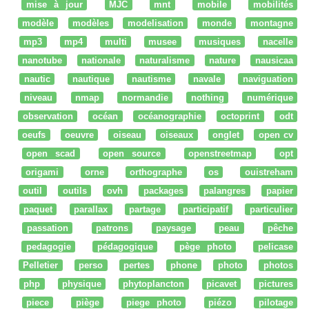
mise à jour
MJC
mnt
mobile
mobilités
modèle
modèles
modelisation
monde
montagne
mp3
mp4
multi
musee
musiques
nacelle
nanotube
nationale
naturalisme
nature
nausicaa
nautic
nautique
nautisme
navale
naviguation
niveau
nmap
normandie
nothing
numérique
observation
océan
océanographie
octoprint
odt
oeufs
oeuvre
oiseau
oiseaux
onglet
open cv
open scad
open source
openstreetmap
opt
origami
orne
orthographe
os
ouistreham
outil
outils
ovh
packages
palangres
papier
paquet
parallax
partage
participatif
particulier
passation
patrons
paysage
peau
pêche
pedagogie
pédagogique
pège photo
pelicase
Pelletier
perso
pertes
phone
photo
photos
php
physique
phytoplancton
picavet
pictures
piece
piège
piege photo
piézo
pilotage