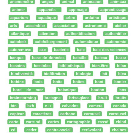
anemomètre
anges
animal
animation
animaux
animer
appareils
appimage
apprentissage
aquarium
aquatique
arbre
arduino
artistique
arts
assembler
association
astronomie
atelier
atlantique
attention
authentification
authentifier
autodesk
autohébergement
automatique
autonomie
autoremove
axe
bacterie
baie
baie des sciences
banque
base de données
bataille
bateau
bazar
besoins
bestioles
bibliothèque
bien-être
bilan
biodiversité
biofiltration
biologie
bit
bleu
bobine
bois
boite
boites
boot
booter
bord de mer
botanique
bouton
box
brainstorming
bretagne
brise-glace
bruit
bruits
btn
bzh
c++
calvados
camera
canada
capteur
caractères
carbone
carousel
carrousel
carte
carte sd
cartes
cartographie
cassé
cbind
cd
ceder
centre-social
cerf-volant
chaines