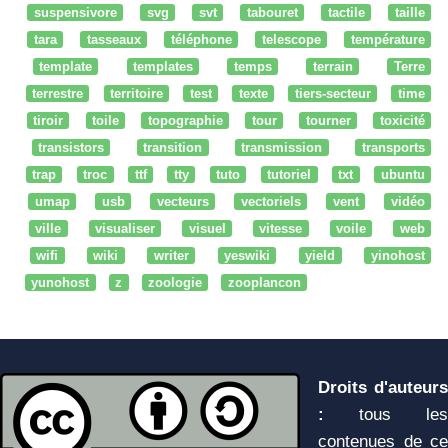
suspensivore
svg
svt
tabouret
tactile
taille
tara
tasseaux
téléphone
telescope
température
template
templates
temps
terrain
Terre
terrestre
territoire
test
texte
tiers-secteur
time
tiroir
toile
topographie
tour
tourner
toxicité
transistors
transition
transmission
transports
trap
troc
ttf
tty
tuto
tutoriel
txt
ubuntu
umap
usb
vecteurs
vectoriels
vent
vidéo
ville
visualiser
visuel
vitesse
voile
web
wifi
wiki
writer
yeswiki
yield
yinohost
yunohost
z
zoologie
zooplancon
Droits d'auteurs
:
tous les
contenues de ce