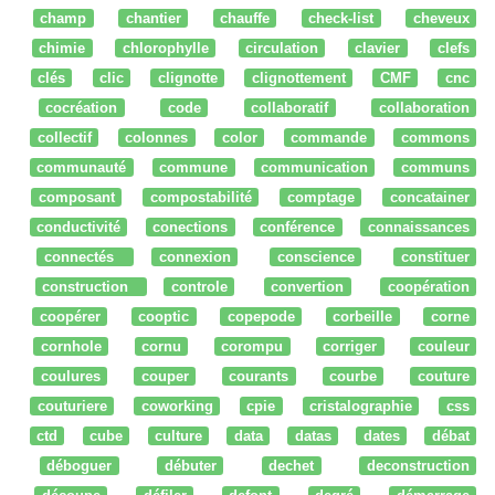
champ
chantier
chauffe
check-list
cheveux
chimie
chlorophylle
circulation
clavier
clefs
clés
clic
clignotte
clignottement
CMF
cnc
cocréation
code
collaboratif
collaboration
collectif
colonnes
color
commande
commons
communauté
commune
communication
communs
composant
compostabilité
comptage
concatainer
conductivité
conections
conférence
connaissances
connectés
connexion
conscience
constituer
construction
controle
convertion
coopération
coopérer
cooptic
copepode
corbeille
corne
cornhole
cornu
corompu
corriger
couleur
coulures
couper
courants
courbe
couture
couturiere
coworking
cpie
cristalographie
css
ctd
cube
culture
data
datas
dates
débat
déboguer
débuter
dechet
deconstruction