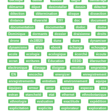
découpe
défiler
defont
degré
démarrage
démarrer
dépot
desinstaller
dessin
détecter
détection
détermination
disque
dissection
distance
diversité
DIY
doc
document
documentation
documenter
dodoc
dome
Dominique
dormants
dossier
draisienne
droits
drone
ds18B20
dune
dure
dynamiser
dynamisme
e/os
ebook
échange
echouage
ecole
ecologie
ecologique
écorché
écoute
ecran
ecritures
Education
EEDD
éfaroucher
electronique
élevage
éloigner
emotion
empreinte
EN
encoche
energizer
enregistrement
enregistrements
entretien
environnement
equipe
équipes
erreur
error
espace
especes
ess
estran
etancheité
etat
ethernet
ethnobotanique
ethnologie
evaluation
exactitude
expédition
explicitation
explicite
explorateur
exploration