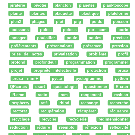
piraterie
pivoter
plancton
planètes
planktoscope
plante
plantes
plaquette
plastique
plateforme
plen2
pliages
plot
png
poids
poisson
poissons
police
polices
port com
porte
potager
poulailler
poule
poules
préciser
prélèvements
présentations
préserver
pression
prise de notes
privatisation
problème
profil
profond
profondeur
programmation
programmer
projet
propriété intelectuelle
protection
prusa
prusa mini+
pycto
pyctogramme
python
QRcartes
qsort
questiologie
questionner
R cran
R-cran
radio
ram
rangement
rasbian
raspberry
raté
rbind
rechange
recherche
rectorat
recupération
récupérer
récurence
recyclage
recycler
recyclerie
redimensionner
reduction
réduire
réemploi
réflexion
reflexivité