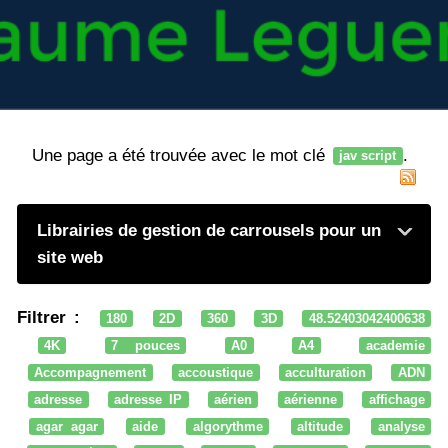
Une page a été trouvée avec le mot clé
.
jav script
Librairies de gestion de carrousels pour un
site web
Filtrer :
180
2D
360
3D
48.52403042400638
4K
7 pouces
A0
A4
academie
Accompagnement
accoustique
acculturation
ADN
adresse
adresse IP
aérien
aérienne
affichage
agar agar
aide
algorythme
altitude
analyse