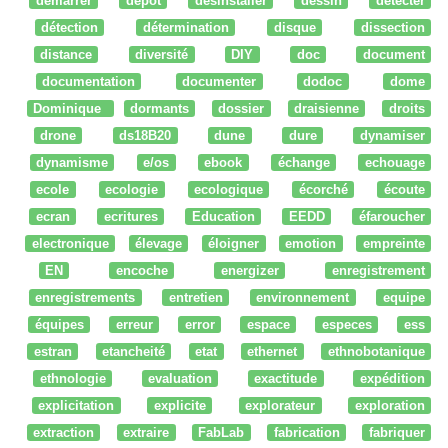
démarrer
dépot
desinstaller
dessin
détecter
détection
détermination
disque
dissection
distance
diversité
DIY
doc
document
documentation
documenter
dodoc
dome
Dominique
dormants
dossier
draisienne
droits
drone
ds18B20
dune
dure
dynamiser
dynamisme
e/os
ebook
échange
echouage
ecole
ecologie
ecologique
écorché
écoute
ecran
ecritures
Education
EEDD
éfaroucher
electronique
élevage
éloigner
emotion
empreinte
EN
encoche
energizer
enregistrement
enregistrements
entretien
environnement
equipe
équipes
erreur
error
espace
especes
ess
estran
etancheité
etat
ethernet
ethnobotanique
ethnologie
evaluation
exactitude
expédition
explicitation
explicite
explorateur
exploration
extraction
extraire
FabLab
fabrication
fabriquer