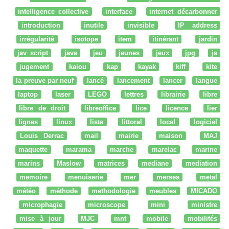
intelligence collective
interface
internet décarbonner
introduction
inutile
invisible
IP address
irrégularité
isotope
item
itinérant
jardin
jav script
java
jeu
jeunes
jeux
jpg
js
jugement
kaiou
kap
kayak
kiff
kite
la preuve par neuf
lancé
lancement
lancer
langue
laptop
laser
LEGO
lettres
librairie
libre
libre de droit
libreoffice
lice
licence
lier
lignes
linux
liste
littoral
local
logiciel
Louis Derrac
mail
mairie
maison
MAJ
maquette
marama
marche
marelac
marine
marins
Maslow
matrices
mediane
mediation
memoire
menuiserie
mer
mersea
metal
météo
méthode
methodologie
meubles
MICADO
microphagie
microscope
mini
ministre
mise à jour
MJC
mnt
mobile
mobilités