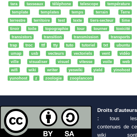
tara
tasseaux
téléphone
telescope
température
template
templates
temps
terrain
Terre
terrestre
territoire
test
texte
tiers-secteur
time
tiroir
toile
topographie
tour
tourner
toxicité
transistors
transition
transmission
transports
trap
troc
ttf
tty
tuto
tutoriel
txt
ubuntu
umap
usb
vecteurs
vectoriels
vent
vidéo
ville
visualiser
visuel
vitesse
voile
web
wifi
wiki
writer
yeswiki
yield
yinohost
yunohost
z
zoologie
zooplancon
Droits d'auteurs
:
tous les
contenues de ce
wiki sont