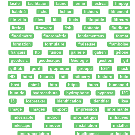
facile
facilitation
faune
ferme
festival
ffmpeg
fiabilité
fiche
fichier
fichiers
fifilement
file zilla
files
filet
filets
filoguidé
filtreurs
firefox
firmware
fish
flottante
fluidique
fluorimètre
fluorométrie
fondamentaux
format
formation
formulaire
fraiseuse
framboise
français
ftp
fusion
gallerie
gatien
gélose
geodesic
geodesique
Géologie
gestion
git
github
goril
graphique
groupe
h264
hack
HD
hdmi
heures
hifi
hifiberry
histoire
hole
host
html
http
https
hubs
humanoid
humide
hydrocarbure
hydrophone
hypnose
I2C
i3
icebreaker
identification
identifier
ikea
image
images
import
impression
imprimante
indésirable
indoor
informatique
initiatives
inkscape
innover
installation
installer
instrumentation
Intelligence artificielle