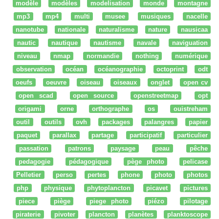
modèle
modèles
modelisation
monde
montagne
mp3
mp4
multi
musee
musiques
nacelle
nanotube
nationale
naturalisme
nature
nausicaa
nautic
nautique
nautisme
navale
naviguation
niveau
nmap
normandie
nothing
numérique
observation
océan
océanographie
octoprint
odt
oeufs
oeuvre
oiseau
oiseaux
onglet
open cv
open scad
open source
openstreetmap
opt
origami
orne
orthographe
os
ouistreham
outil
outils
ovh
packages
palangres
papier
paquet
parallax
partage
participatif
particulier
passation
patrons
paysage
peau
pêche
pedagogie
pédagogique
pège photo
pelicase
Pelletier
perso
pertes
phone
photo
photos
php
physique
phytoplancton
picavet
pictures
piece
piège
piege photo
piézo
pilotage
piraterie
pivoter
plancton
planètes
planktoscope