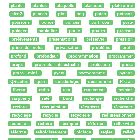
plante
plantes
plaquette
plastique
plateforme
plen2
pliages
plot
png
poids
poisson
poissons
police
polices
port com
porte
potager
poulailler
poule
poules
préciser
prélèvements
présentations
préserver
pression
prise de notes
privatisation
problème
profil
profond
profondeur
programmation
programmer
projet
propriété intelectuelle
protection
prusa
prusa mini+
pycto
pyctogramme
python
QRcartes
qsort
questiologie
questionner
R cran
R-cran
radio
ram
rangement
rasbian
raspberry
raté
rbind
rechange
recherche
rectorat
recupération
récupérer
récurence
recyclage
recycler
recyclerie
redimensionner
reduction
réduire
réemploi
réflexion
reflexivité
réforme
refroidissement
réglage
regles
relief