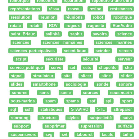
remorque
rencontre
répartition
répondre à une offre
représentations
résau
reseau
resine
resistances
resolution
reunion
réunions
robot
robotique
rotate
rotatif
ROV
rugeux
rugosité
RunAudio
saint Brieuc
salinité
saphir
savoirs
science
sciences
sciences humaines
sciences marines
sciences participatives
scientifique
scinder
screen
script
sécuriser
sécurité
serveur
service_publique
servo
set
sets
shapefile
shp
signal
simulateur
site
slicer
slide
slider
slides
smartphone
sociologie
sonde
sonore
sonores
sons
sosie
sources
sous-marin
sous-marins
spam
spams
spf
spi
sport
sql
ssh
statistiques
STAVIRO
STL
stlreparer
storming
structure
styles
subjectivité
suivi
support
supprimer
supression
surface
suspensivore
svg
svt
tabouret
tactile
taille