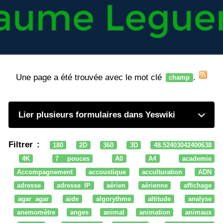
Une page a été trouvée avec le mot clé
.
champ
Lier plusieurs formulaires dans Yeswiki
Filtrer :
180
2D
360
3D
48.52403042400638
4K
7 pouces
A0
A4
academie
Accompagnement
accoustique
acculturation
ADN
adresse
adresse IP
aérien
aérienne
affichage
agar agar
aide
algorythme
altitude
analyse
anemomètre
anges
animal
animation
animaux