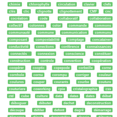
chimie
chlorophylle
circulation
clavier
clefs
clés
clic
clignotte
clignottement
CMF
cnc
cocréation
code
collaboratif
collaboration
collectif
colonnes
color
commande
commons
communauté
commune
communication
communs
composant
compostabilité
comptage
concatainer
conductivité
conections
conférence
connaissances
connectés
connexion
conscience
constituer
construction
controle
convertion
coopération
coopérer
cooptic
copepode
corbeille
corne
cornhole
cornu
corompu
corriger
couleur
coulures
couper
courants
courbe
couture
couturiere
coworking
cpie
cristalographie
css
ctd
cube
culture
data
datas
dates
débat
déboguer
débuter
dechet
deconstruction
découpe
défiler
defont
degré
démarrage