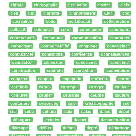
chimie
chlorophylle
circulation
clavier
clefs
clés
clic
clignotte
clignottement
CMF
cnc
cocréation
code
collaboratif
collaboration
collectif
colonnes
color
commande
commons
communauté
commune
communication
communs
composant
compostabilité
comptage
concatainer
conductivité
conections
conférence
connaissances
connectés
connexion
conscience
constituer
construction
controle
convertion
coopération
coopérer
cooptic
copepode
corbeille
corne
cornhole
cornu
corompu
corriger
couleur
coulures
couper
courants
courbe
couture
couturiere
coworking
cpie
cristalographie
css
ctd
cube
culture
data
datas
dates
débat
déboguer
débuter
dechet
deconstruction
découpe
défiler
defont
degré
démarrage