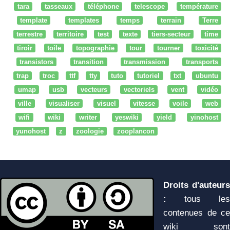
tara
tasseaux
téléphone
telescope
température
template
templates
temps
terrain
Terre
terrestre
territoire
test
texte
tiers-secteur
time
tiroir
toile
topographie
tour
tourner
toxicité
transistors
transition
transmission
transports
trap
troc
ttf
tty
tuto
tutoriel
txt
ubuntu
umap
usb
vecteurs
vectoriels
vent
vidéo
ville
visualiser
visuel
vitesse
voile
web
wifi
wiki
writer
yeswiki
yield
yinohost
yunohost
z
zoologie
zooplancon
Droits d'auteurs
:
tous les
contenues de ce
wiki sont