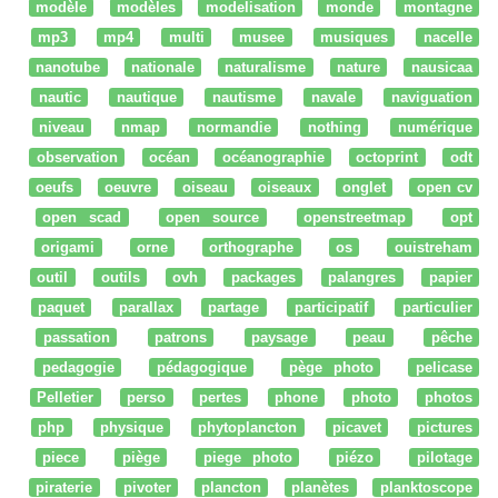
modèle
modèles
modelisation
monde
montagne
mp3
mp4
multi
musee
musiques
nacelle
nanotube
nationale
naturalisme
nature
nausicaa
nautic
nautique
nautisme
navale
naviguation
niveau
nmap
normandie
nothing
numérique
observation
océan
océanographie
octoprint
odt
oeufs
oeuvre
oiseau
oiseaux
onglet
open cv
open scad
open source
openstreetmap
opt
origami
orne
orthographe
os
ouistreham
outil
outils
ovh
packages
palangres
papier
paquet
parallax
partage
participatif
particulier
passation
patrons
paysage
peau
pêche
pedagogie
pédagogique
pège photo
pelicase
Pelletier
perso
pertes
phone
photo
photos
php
physique
phytoplancton
picavet
pictures
piece
piège
piege photo
piézo
pilotage
piraterie
pivoter
plancton
planètes
planktoscope