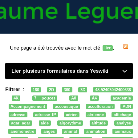
Une page a été trouvée avec le mot clé
.
lier
Lier plusieurs formulaires dans Yeswiki
Filtrer :
180
2D
360
3D
48.52403042400638
4K
7 pouces
A0
A4
academie
Accompagnement
accoustique
acculturation
ADN
adresse
adresse IP
aérien
aérienne
affichage
agar agar
aide
algorythme
altitude
analyse
anemomètre
anges
animal
animation
animaux