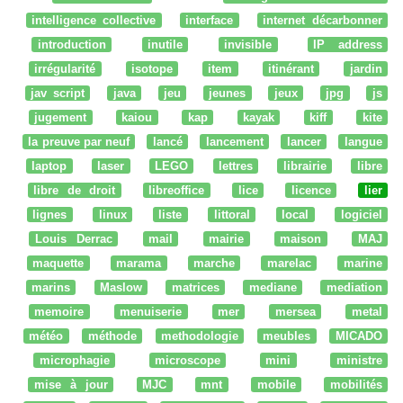
intelligence collective
interface
internet décarbonner
introduction
inutile
invisible
IP address
irrégularité
isotope
item
itinérant
jardin
jav script
java
jeu
jeunes
jeux
jpg
js
jugement
kaiou
kap
kayak
kiff
kite
la preuve par neuf
lancé
lancement
lancer
langue
laptop
laser
LEGO
lettres
librairie
libre
libre de droit
libreoffice
lice
licence
lier
lignes
linux
liste
littoral
local
logiciel
Louis Derrac
mail
mairie
maison
MAJ
maquette
marama
marche
marelac
marine
marins
Maslow
matrices
mediane
mediation
memoire
menuiserie
mer
mersea
metal
météo
méthode
methodologie
meubles
MICADO
microphagie
microscope
mini
ministre
mise à jour
MJC
mnt
mobile
mobilités