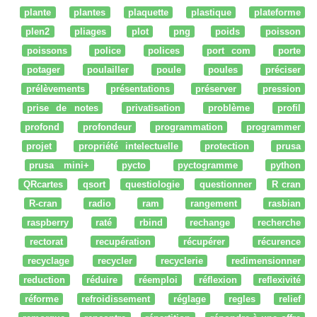
plante
plantes
plaquette
plastique
plateforme
plen2
pliages
plot
png
poids
poisson
poissons
police
polices
port com
porte
potager
poulailler
poule
poules
préciser
prélèvements
présentations
préserver
pression
prise de notes
privatisation
problème
profil
profond
profondeur
programmation
programmer
projet
propriété intelectuelle
protection
prusa
prusa mini+
pycto
pyctogramme
python
QRcartes
qsort
questiologie
questionner
R cran
R-cran
radio
ram
rangement
rasbian
raspberry
raté
rbind
rechange
recherche
rectorat
recupération
récupérer
récurence
recyclage
recycler
recyclerie
redimensionner
reduction
réduire
réemploi
réflexion
reflexivité
réforme
refroidissement
réglage
regles
relief