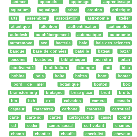
animer
appareils
appimage
apprentissage
aquarium
aquatique
arbre
arduino
artistique
arts
assembler
association
astronomie
atelier
atlantique
attention
authentification
authentifier
autodesk
autohébergement
automatique
autonomie
autoremove
axe
bacterie
baie
baie des sciences
banque
base de données
bataille
bateau
bazar
besoins
bestioles
bibliothèque
bien-être
bilan
biodiversité
biofiltration
biologie
bit
bleu
bobine
bois
boite
boites
boot
booter
bord de mer
botanique
bouton
box
brainstorming
bretagne
brise-glace
bruit
bruits
btn
bzh
c++
calvados
camera
canada
capteur
caractères
carbone
carousel
carrousel
carte
carte sd
cartes
cartographie
cassé
cbind
cd
ceder
centre-social
cerf-volant
chaines
champ
chantier
chauffe
check-list
cheveux