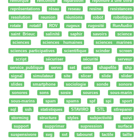
remorque
rencontre
répartition
répondre à une offre
représentations
résau
reseau
resine
resistances
resolution
reunion
réunions
robot
robotique
rotate
rotatif
ROV
rugeux
rugosité
RunAudio
saint Brieuc
salinité
saphir
savoirs
science
sciences
sciences humaines
sciences marines
sciences participatives
scientifique
scinder
screen
script
sécuriser
sécurité
serveur
service_publique
servo
set
sets
shapefile
shp
signal
simulateur
site
slicer
slide
slider
slides
smartphone
sociologie
sonde
sonore
sonores
sons
sosie
sources
sous-marin
sous-marins
spam
spams
spf
spi
sport
sql
ssh
statistiques
STAVIRO
STL
stlreparer
storming
structure
styles
subjectivité
suivi
support
supprimer
supression
surface
suspensivore
svg
svt
tabouret
tactile
taille