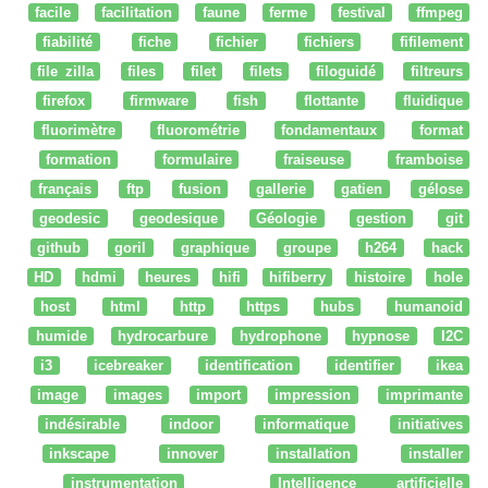
facile
facilitation
faune
ferme
festival
ffmpeg
fiabilité
fiche
fichier
fichiers
fifilement
file zilla
files
filet
filets
filoguidé
filtreurs
firefox
firmware
fish
flottante
fluidique
fluorimètre
fluorométrie
fondamentaux
format
formation
formulaire
fraiseuse
framboise
français
ftp
fusion
gallerie
gatien
gélose
geodesic
geodesique
Géologie
gestion
git
github
goril
graphique
groupe
h264
hack
HD
hdmi
heures
hifi
hifiberry
histoire
hole
host
html
http
https
hubs
humanoid
humide
hydrocarbure
hydrophone
hypnose
I2C
i3
icebreaker
identification
identifier
ikea
image
images
import
impression
imprimante
indésirable
indoor
informatique
initiatives
inkscape
innover
installation
installer
instrumentation
Intelligence artificielle