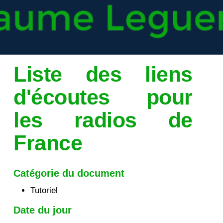
Liste des liens
d'écoutes pour
les radios de
France
Catégorie du document
Tutoriel
Date du jour