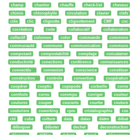
champ
chantier
chauffe
check-list
cheveux
chimie
chlorophylle
circulation
clavier
clefs
clés
clic
clignotte
clignottement
CMF
cnc
cocréation
code
collaboratif
collaboration
collectif
colonnes
color
commande
commons
communauté
commune
communication
communs
composant
compostabilité
comptage
concatainer
conductivité
conections
conférence
connaissances
connectés
connexion
conscience
constituer
construction
controle
convertion
coopération
coopérer
cooptic
copepode
corbeille
corne
cornhole
cornu
corompu
corriger
couleur
coulures
couper
courants
courbe
couture
couturiere
coworking
cpie
cristalographie
css
ctd
cube
culture
data
datas
dates
débat
déboguer
débuter
dechet
deconstruction