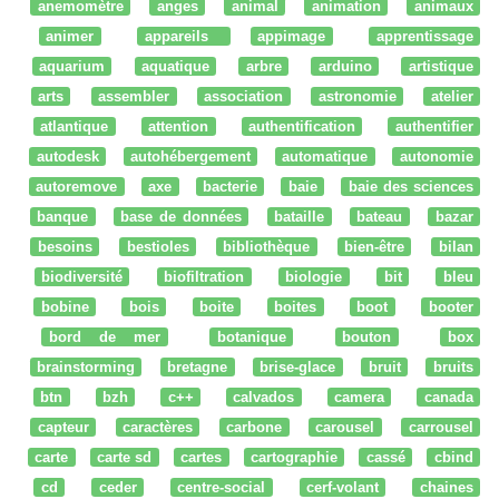
anemomètre
anges
animal
animation
animaux
animer
appareils
appimage
apprentissage
aquarium
aquatique
arbre
arduino
artistique
arts
assembler
association
astronomie
atelier
atlantique
attention
authentification
authentifier
autodesk
autohébergement
automatique
autonomie
autoremove
axe
bacterie
baie
baie des sciences
banque
base de données
bataille
bateau
bazar
besoins
bestioles
bibliothèque
bien-être
bilan
biodiversité
biofiltration
biologie
bit
bleu
bobine
bois
boite
boites
boot
booter
bord de mer
botanique
bouton
box
brainstorming
bretagne
brise-glace
bruit
bruits
btn
bzh
c++
calvados
camera
canada
capteur
caractères
carbone
carousel
carrousel
carte
carte sd
cartes
cartographie
cassé
cbind
cd
ceder
centre-social
cerf-volant
chaines