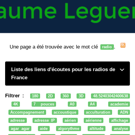
Une page a été trouvée avec le mot clé
.
radio
Liste des liens d'écoutes pour les radios de
France
Filtrer :
180
2D
360
3D
48.52403042400638
4K
7 pouces
A0
A4
academie
Accompagnement
accoustique
acculturation
ADN
adresse
adresse IP
aérien
aérienne
affichage
agar agar
aide
algorythme
altitude
analyse