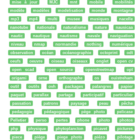
mise à jour
MJC
mnt
mobile
mobilités
modèle
modèles
modelisation
monde
montagne
mp3
mp4
multi
musee
musiques
nacelle
nanotube
nationale
naturalisme
nature
nausicaa
nautic
nautique
nautisme
navale
naviguation
niveau
nmap
normandie
nothing
numérique
observation
océan
océanographie
octoprint
odt
oeufs
oeuvre
oiseau
oiseaux
onglet
open cv
open scad
open source
openstreetmap
opt
origami
orne
orthographe
os
ouistreham
outil
outils
ovh
packages
palangres
papier
paquet
parallax
partage
participatif
particulier
passation
patrons
paysage
peau
pêche
pedagogie
pédagogique
pège photo
pelicase
Pelletier
perso
pertes
phone
photo
photos
php
physique
phytoplancton
picavet
pictures
piece
piège
piege photo
piézo
pilotage