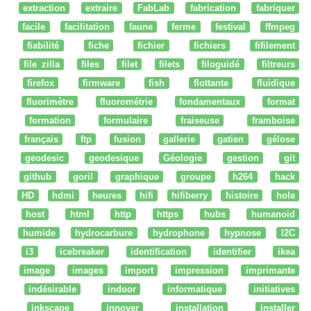
extraction
extraire
FabLab
fabrication
fabriquer
facile
facilitation
faune
ferme
festival
ffmpeg
fiabilité
fiche
fichier
fichiers
fifilement
file zilla
files
filet
filets
filoguidé
filtreurs
firefox
firmware
fish
flottante
fluidique
fluorimètre
fluorométrie
fondamentaux
format
formation
formulaire
fraiseuse
framboise
français
ftp
fusion
gallerie
gatien
gélose
geodesic
geodesique
Géologie
gestion
git
github
goril
graphique
groupe
h264
hack
HD
hdmi
heures
hifi
hifiberry
histoire
hole
host
html
http
https
hubs
humanoid
humide
hydrocarbure
hydrophone
hypnose
I2C
i3
icebreaker
identification
identifier
ikea
image
images
import
impression
imprimante
indésirable
indoor
informatique
initiatives
inkscape
innover
installation
installer