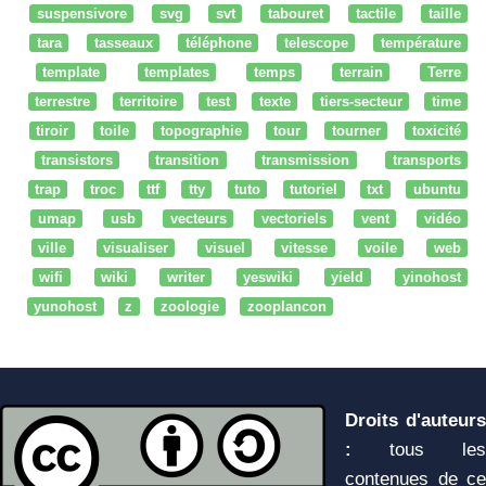
suspensivore
svg
svt
tabouret
tactile
taille
tara
tasseaux
téléphone
telescope
température
template
templates
temps
terrain
Terre
terrestre
territoire
test
texte
tiers-secteur
time
tiroir
toile
topographie
tour
tourner
toxicité
transistors
transition
transmission
transports
trap
troc
ttf
tty
tuto
tutoriel
txt
ubuntu
umap
usb
vecteurs
vectoriels
vent
vidéo
ville
visualiser
visuel
vitesse
voile
web
wifi
wiki
writer
yeswiki
yield
yinohost
yunohost
z
zoologie
zooplancon
Droits d'auteurs
:
tous les
contenues de ce