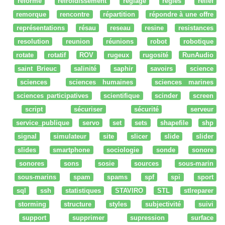
réforme
refroidissement
réglage
regles
relief
remorque
rencontre
répartition
répondre à une offre
représentations
résau
reseau
resine
resistances
resolution
reunion
réunions
robot
robotique
rotate
rotatif
ROV
rugeux
rugosité
RunAudio
saint Brieuc
salinité
saphir
savoirs
science
sciences
sciences humaines
sciences marines
sciences participatives
scientifique
scinder
screen
script
sécuriser
sécurité
serveur
service_publique
servo
set
sets
shapefile
shp
signal
simulateur
site
slicer
slide
slider
slides
smartphone
sociologie
sonde
sonore
sonores
sons
sosie
sources
sous-marin
sous-marins
spam
spams
spf
spi
sport
sql
ssh
statistiques
STAVIRO
STL
stlreparer
storming
structure
styles
subjectivité
suivi
support
supprimer
supression
surface