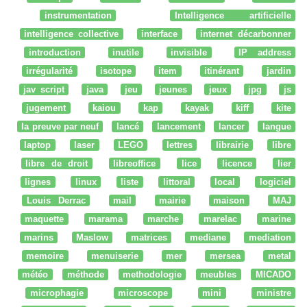
instrumentation
Intelligence artificielle
intelligence collective
interface
internet décarbonner
introduction
inutile
invisible
IP address
irrégularité
isotope
item
itinérant
jardin
jav script
java
jeu
jeunes
jeux
jpg
js
jugement
kaiou
kap
kayak
kiff
kite
la preuve par neuf
lancé
lancement
lancer
langue
laptop
laser
LEGO
lettres
librairie
libre
libre de droit
libreoffice
lice
licence
lier
lignes
linux
liste
littoral
local
logiciel
Louis Derrac
mail
mairie
maison
MAJ
maquette
marama
marche
marelac
marine
marins
Maslow
matrices
mediane
mediation
memoire
menuiserie
mer
mersea
metal
météo
méthode
methodologie
meubles
MICADO
microphagie
microscope
mini
ministre