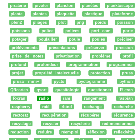
piraterie
pivoter
plancton
planètes
planktoscope
plante
plantes
plaquette
plastique
plateforme
plen2
pliages
plot
png
poids
poisson
poissons
police
polices
port com
porte
potager
poulailler
poule
poules
préciser
prélèvements
présentations
préserver
pression
prise de notes
privatisation
problème
profil
profond
profondeur
programmation
programmer
projet
propriété intelectuelle
protection
prusa
prusa mini+
pycto
pyctogramme
python
QRcartes
qsort
questiologie
questionner
R cran
R-cran
radio
ram
rangement
rasbian
raspberry
raté
rbind
rechange
recherche
rectorat
recupération
récupérer
récurence
recyclage
recycler
recyclerie
redimensionner
reduction
réduire
réemploi
réflexion
reflexivité