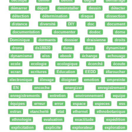
découpe
défiler
defont
degré
démarrage
démarrer
dépot
desinstaller
dessin
détecter
détection
détermination
disque
dissection
distance
diversité
DIY
doc
document
documentation
documenter
dodoc
dome
Dominique
dormants
dossier
draisienne
droits
drone
ds18B20
dune
dure
dynamiser
dynamisme
e/os
ebook
échange
echouage
ecole
ecologie
ecologique
écorché
écoute
ecran
ecritures
Education
EEDD
éfaroucher
electronique
élevage
éloigner
emotion
empreinte
EN
encoche
energizer
enregistrement
enregistrements
entretien
environnement
equipe
équipes
erreur
error
espace
especes
ess
estran
etancheité
etat
ethernet
ethnobotanique
ethnologie
evaluation
exactitude
expédition
explicitation
explicite
explorateur
exploration