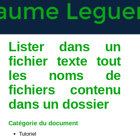
Lister dans un
fichier texte tout
les noms de
fichiers contenu
dans un dossier
Catégorie du document
Tutoriel