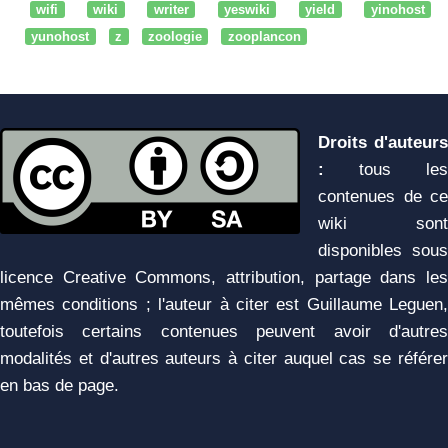
wifi
wiki
writer
yeswiki
yield
yinohost
yunohost
z
zoologie
zooplancon
Droits d'auteurs
:
tous les
contenues de ce
wiki sont
disponibles sous
licence Creative Commons, attribution, partage dans les
mêmes conditions ; l'auteur à citer est Guillaume Leguen,
toutefois certains contenues peuvent avoir d'autres
modalités et d'autres auteurs à citer auquel cas se référer
en bas de page.