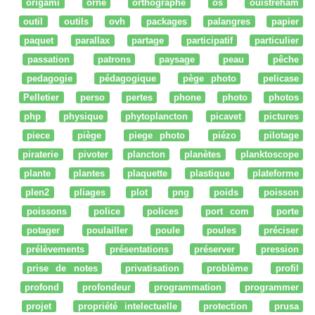
origami
orne
orthographe
os
ouistreham
outil
outils
ovh
packages
palangres
papier
paquet
parallax
partage
participatif
particulier
passation
patrons
paysage
peau
pêche
pedagogie
pédagogique
pège photo
pelicase
Pelletier
perso
pertes
phone
photo
photos
php
physique
phytoplancton
picavet
pictures
piece
piège
piege photo
piézo
pilotage
piraterie
pivoter
plancton
planètes
planktoscope
plante
plantes
plaquette
plastique
plateforme
plen2
pliages
plot
png
poids
poisson
poissons
police
polices
port com
porte
potager
poulailler
poule
poules
préciser
prélèvements
présentations
préserver
pression
prise de notes
privatisation
problème
profil
profond
profondeur
programmation
programmer
projet
propriété intelectuelle
protection
prusa