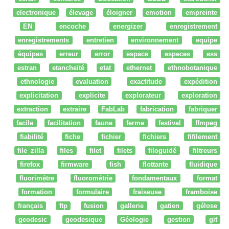
electronique
élevage
éloigner
emotion
empreinte
EN
encoche
energizer
enregistrement
enregistrements
entretien
environnement
equipe
équipes
erreur
error
espace
especes
ess
estran
etancheité
etat
ethernet
ethnobotanique
ethnologie
evaluation
exactitude
expédition
explicitation
explicite
explorateur
exploration
extraction
extraire
FabLab
fabrication
fabriquer
facile
facilitation
faune
ferme
festival
ffmpeg
fiabilité
fiche
fichier
fichiers
fifilement
file zilla
files
filet
filets
filoguidé
filtreurs
firefox
firmware
fish
flottante
fluidique
fluorimètre
fluorométrie
fondamentaux
format
formation
formulaire
fraiseuse
framboise
français
ftp
fusion
gallerie
gatien
gélose
geodesic
geodesique
Géologie
gestion
git