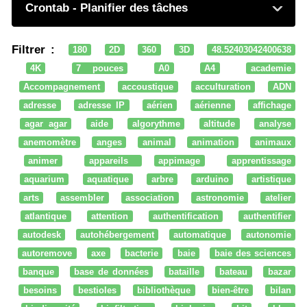
Crontab - Planifier des tâches
Filtrer :
180
2D
360
3D
48.52403042400638
4K
7 pouces
A0
A4
academie
Accompagnement
accoustique
acculturation
ADN
adresse
adresse IP
aérien
aérienne
affichage
agar agar
aide
algorythme
altitude
analyse
anemomètre
anges
animal
animation
animaux
animer
appareils
appimage
apprentissage
aquarium
aquatique
arbre
arduino
artistique
arts
assembler
association
astronomie
atelier
atlantique
attention
authentification
authentifier
autodesk
autohébergement
automatique
autonomie
autoremove
axe
bacterie
baie
baie des sciences
banque
base de données
bataille
bateau
bazar
besoins
bestioles
bibliothèque
bien-être
bilan