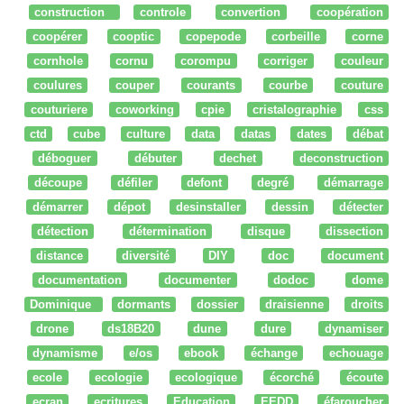
construction
controle
convertion
coopération
coopérer
cooptic
copepode
corbeille
corne
cornhole
cornu
corompu
corriger
couleur
coulures
couper
courants
courbe
couture
couturiere
coworking
cpie
cristalographie
css
ctd
cube
culture
data
datas
dates
débat
déboguer
débuter
dechet
deconstruction
découpe
défiler
defont
degré
démarrage
démarrer
dépot
desinstaller
dessin
détecter
détection
détermination
disque
dissection
distance
diversité
DIY
doc
document
documentation
documenter
dodoc
dome
Dominique
dormants
dossier
draisienne
droits
drone
ds18B20
dune
dure
dynamiser
dynamisme
e/os
ebook
échange
echouage
ecole
ecologie
ecologique
écorché
écoute
ecran
ecritures
Education
EEDD
éfaroucher