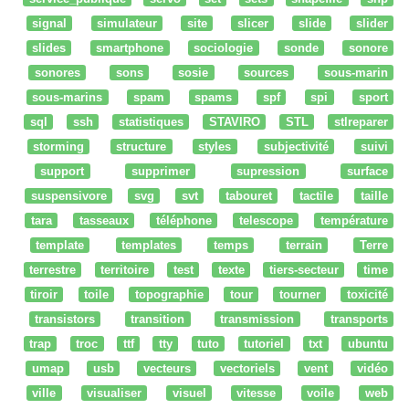
signal
simulateur
site
slicer
slide
slider
slides
smartphone
sociologie
sonde
sonore
sonores
sons
sosie
sources
sous-marin
sous-marins
spam
spams
spf
spi
sport
sql
ssh
statistiques
STAVIRO
STL
stlreparer
storming
structure
styles
subjectivité
suivi
support
supprimer
supression
surface
suspensivore
svg
svt
tabouret
tactile
taille
tara
tasseaux
téléphone
telescope
température
template
templates
temps
terrain
Terre
terrestre
territoire
test
texte
tiers-secteur
time
tiroir
toile
topographie
tour
tourner
toxicité
transistors
transition
transmission
transports
trap
troc
ttf
tty
tuto
tutoriel
txt
ubuntu
umap
usb
vecteurs
vectoriels
vent
vidéo
ville
visualiser
visuel
vitesse
voile
web