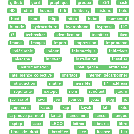
github
goril
graphique
groupe
h264
hack
HD
hdmi
heures
hifi
hifiberry
histoire
hole
host
html
http
https
hubs
humanoid
humide
hydrocarbure
hydrophone
hypnose
I2C
i3
icebreaker
identification
identifier
ikea
image
images
import
impression
imprimante
indésirable
indoor
informatique
initiatives
inkscape
innover
installation
installer
instrumentation
Intelligence artificielle
intelligence collective
interface
internet décarbonner
introduction
inutile
invisible
IP address
irrégularité
isotope
item
itinérant
jardin
jav script
java
jeu
jeunes
jeux
jpg
js
jugement
kaiou
kap
kayak
kiff
kite
la preuve par neuf
lancé
lancement
lancer
langue
laptop
laser
LEGO
lettres
librairie
libre
libre de droit
libreoffice
lice
licence
lier