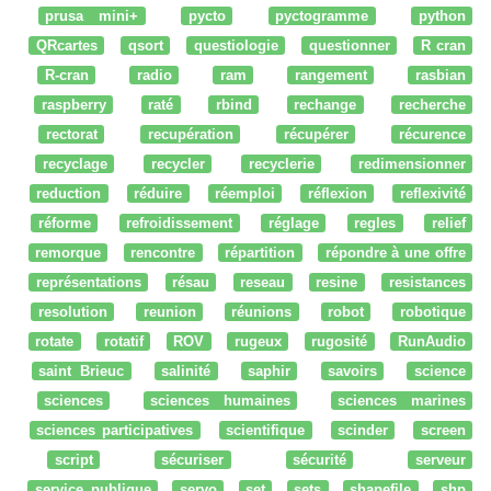
prusa mini+
pycto
pyctogramme
python
QRcartes
qsort
questiologie
questionner
R cran
R-cran
radio
ram
rangement
rasbian
raspberry
raté
rbind
rechange
recherche
rectorat
recupération
récupérer
récurence
recyclage
recycler
recyclerie
redimensionner
reduction
réduire
réemploi
réflexion
reflexivité
réforme
refroidissement
réglage
regles
relief
remorque
rencontre
répartition
répondre à une offre
représentations
résau
reseau
resine
resistances
resolution
reunion
réunions
robot
robotique
rotate
rotatif
ROV
rugeux
rugosité
RunAudio
saint Brieuc
salinité
saphir
savoirs
science
sciences
sciences humaines
sciences marines
sciences participatives
scientifique
scinder
screen
script
sécuriser
sécurité
serveur
service_publique
servo
set
sets
shapefile
shp