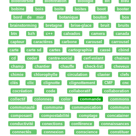
biodiversité
biofiltration
biologie
bit
bleu
bobine
bois
boite
boites
boot
booter
bord de mer
botanique
bouton
box
brainstorming
bretagne
brise-glace
bruit
bruits
btn
bzh
c++
calvados
camera
canada
capteur
caractères
carbone
carousel
carrousel
carte
carte sd
cartes
cartographie
cassé
cbind
cd
ceder
centre-social
cerf-volant
chaines
champ
chantier
chauffe
check-list
cheveux
chimie
chlorophylle
circulation
clavier
clefs
clés
clic
clignotte
clignottement
CMF
cnc
cocréation
code
collaboratif
collaboration
collectif
colonnes
color
commande
commons
communauté
commune
communication
communs
composant
compostabilité
comptage
concatainer
conductivité
conections
conférence
connaissances
connectés
connexion
conscience
constituer