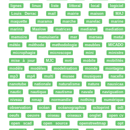
lignes
linux
liste
littoral
local
logiciel
Louis Derrac
mail
mairie
maison
MAJ
maquette
marama
marche
marelac
marine
marins
Maslow
matrices
mediane
mediation
memoire
menuiserie
mer
mersea
metal
météo
méthode
methodologie
meubles
MICADO
microphagie
microscope
mini
ministre
mise à jour
MJC
mnt
mobile
mobilités
modèle
modèles
modelisation
monde
montagne
mp3
mp4
multi
musee
musiques
nacelle
nanotube
nationale
naturalisme
nature
nausicaa
nautic
nautique
nautisme
navale
naviguation
niveau
nmap
normandie
nothing
numérique
observation
océan
océanographie
octoprint
odt
oeufs
oeuvre
oiseau
oiseaux
onglet
open cv
open scad
open source
openstreetmap
opt