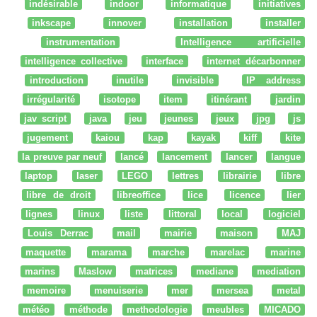
indésirable
indoor
informatique
initiatives
inkscape
innover
installation
installer
instrumentation
Intelligence artificielle
intelligence collective
interface
internet décarbonner
introduction
inutile
invisible
IP address
irrégularité
isotope
item
itinérant
jardin
jav script
java
jeu
jeunes
jeux
jpg
js
jugement
kaiou
kap
kayak
kiff
kite
la preuve par neuf
lancé
lancement
lancer
langue
laptop
laser
LEGO
lettres
librairie
libre
libre de droit
libreoffice
lice
licence
lier
lignes
linux
liste
littoral
local
logiciel
Louis Derrac
mail
mairie
maison
MAJ
maquette
marama
marche
marelac
marine
marins
Maslow
matrices
mediane
mediation
memoire
menuiserie
mer
mersea
metal
météo
méthode
methodologie
meubles
MICADO