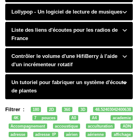
Lollypop - Un logiciel de lecture de musiques
Liste des liens d'écoutes pour les radios de
France
Contrôler le volume d'une HifiBerry à l'aide
d'un incrémenteur rotatif
Un tutoriel pour fabriquer un système d'écoute
de plantes
Filtrer :
180
2D
360
3D
48.52403042400638
4K
7 pouces
A0
A4
academie
Accompagnement
accoustique
acculturation
ADN
adresse
adresse IP
aérien
aérienne
affichage