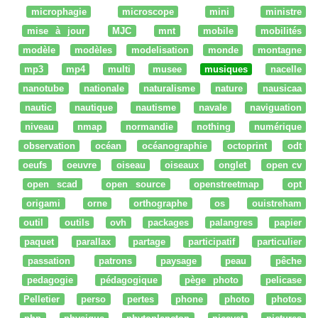
microphagie
microscope
mini
ministre
mise à jour
MJC
mnt
mobile
mobilités
modèle
modèles
modelisation
monde
montagne
mp3
mp4
multi
musee
musiques
nacelle
nanotube
nationale
naturalisme
nature
nausicaa
nautic
nautique
nautisme
navale
naviguation
niveau
nmap
normandie
nothing
numérique
observation
océan
océanographie
octoprint
odt
oeufs
oeuvre
oiseau
oiseaux
onglet
open cv
open scad
open source
openstreetmap
opt
origami
orne
orthographe
os
ouistreham
outil
outils
ovh
packages
palangres
papier
paquet
parallax
partage
participatif
particulier
passation
patrons
paysage
peau
pêche
pedagogie
pédagogique
pège photo
pelicase
Pelletier
perso
pertes
phone
photo
photos