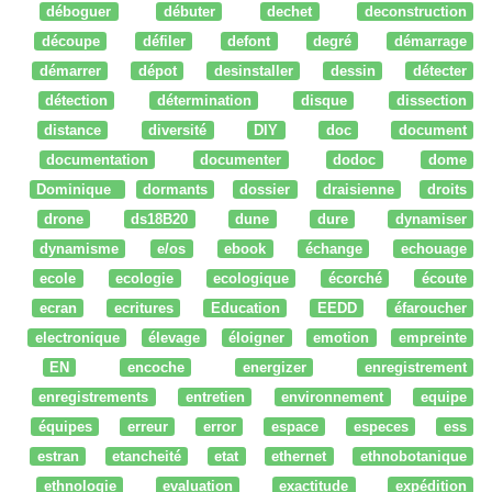
déboguer
débuter
dechet
deconstruction
découpe
défiler
defont
degré
démarrage
démarrer
dépot
desinstaller
dessin
détecter
détection
détermination
disque
dissection
distance
diversité
DIY
doc
document
documentation
documenter
dodoc
dome
Dominique
dormants
dossier
draisienne
droits
drone
ds18B20
dune
dure
dynamiser
dynamisme
e/os
ebook
échange
echouage
ecole
ecologie
ecologique
écorché
écoute
ecran
ecritures
Education
EEDD
éfaroucher
electronique
élevage
éloigner
emotion
empreinte
EN
encoche
energizer
enregistrement
enregistrements
entretien
environnement
equipe
équipes
erreur
error
espace
especes
ess
estran
etancheité
etat
ethernet
ethnobotanique
ethnologie
evaluation
exactitude
expédition