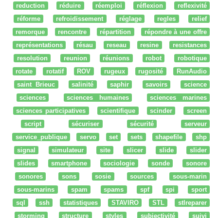
reduction
réduire
réemploi
réflexion
reflexivité
réforme
refroidissement
réglage
regles
relief
remorque
rencontre
répartition
répondre à une offre
représentations
résau
reseau
resine
resistances
resolution
reunion
réunions
robot
robotique
rotate
rotatif
ROV
rugeux
rugosité
RunAudio
saint Brieuc
salinité
saphir
savoirs
science
sciences
sciences humaines
sciences marines
sciences participatives
scientifique
scinder
screen
script
sécuriser
sécurité
serveur
service_publique
servo
set
sets
shapefile
shp
signal
simulateur
site
slicer
slide
slider
slides
smartphone
sociologie
sonde
sonore
sonores
sons
sosie
sources
sous-marin
sous-marins
spam
spams
spf
spi
sport
sql
ssh
statistiques
STAVIRO
STL
stlreparer
storming
structure
styles
subjectivité
suivi