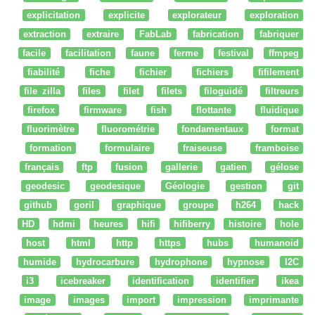
explicitation
explicite
explorateur
exploration
extraction
extraire
FabLab
fabrication
fabriquer
facile
facilitation
faune
ferme
festival
ffmpeg
fiabilité
fiche
fichier
fichiers
fifilement
file zilla
files
filet
filets
filoguidé
filtreurs
firefox
firmware
fish
flottante
fluidique
fluorimètre
fluorométrie
fondamentaux
format
formation
formulaire
fraiseuse
framboise
français
ftp
fusion
gallerie
gatien
gélose
geodesic
geodesique
Géologie
gestion
git
github
goril
graphique
groupe
h264
hack
HD
hdmi
heures
hifi
hifiberry
histoire
hole
host
html
http
https
hubs
humanoid
humide
hydrocarbure
hydrophone
hypnose
I2C
i3
icebreaker
identification
identifier
ikea
image
images
import
impression
imprimante