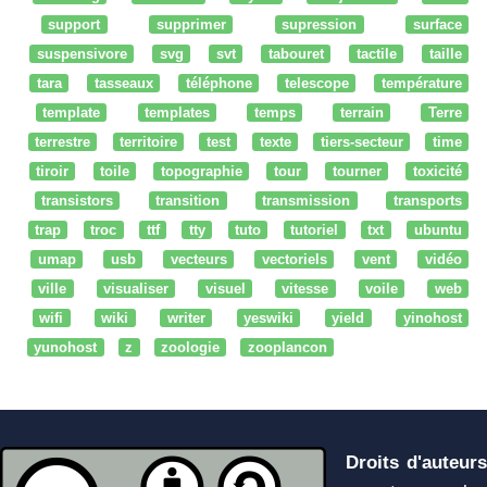
support
supprimer
supression
surface
suspensivore
svg
svt
tabouret
tactile
taille
tara
tasseaux
téléphone
telescope
température
template
templates
temps
terrain
Terre
terrestre
territoire
test
texte
tiers-secteur
time
tiroir
toile
topographie
tour
tourner
toxicité
transistors
transition
transmission
transports
trap
troc
ttf
tty
tuto
tutoriel
txt
ubuntu
umap
usb
vecteurs
vectoriels
vent
vidéo
ville
visualiser
visuel
vitesse
voile
web
wifi
wiki
writer
yeswiki
yield
yinohost
yunohost
z
zoologie
zooplancon
Droits d'auteurs