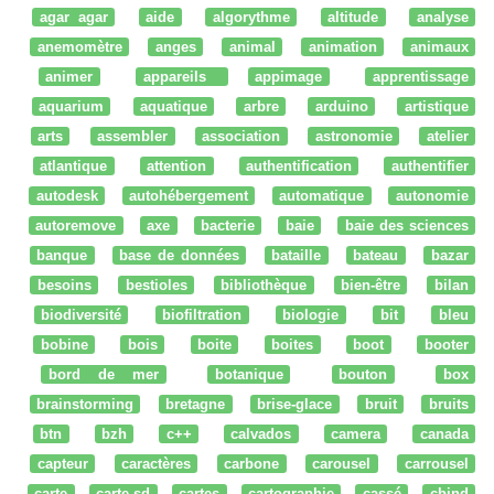
agar agar
aide
algorythme
altitude
analyse
anemomètre
anges
animal
animation
animaux
animer
appareils
appimage
apprentissage
aquarium
aquatique
arbre
arduino
artistique
arts
assembler
association
astronomie
atelier
atlantique
attention
authentification
authentifier
autodesk
autohébergement
automatique
autonomie
autoremove
axe
bacterie
baie
baie des sciences
banque
base de données
bataille
bateau
bazar
besoins
bestioles
bibliothèque
bien-être
bilan
biodiversité
biofiltration
biologie
bit
bleu
bobine
bois
boite
boites
boot
booter
bord de mer
botanique
bouton
box
brainstorming
bretagne
brise-glace
bruit
bruits
btn
bzh
c++
calvados
camera
canada
capteur
caractères
carbone
carousel
carrousel
carte
carte sd
cartes
cartographie
cassé
cbind