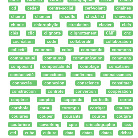
cd
ceder
centre-social
cerf-volant
chaines
champ
chantier
chauffe
check-list
cheveux
chimie
chlorophylle
circulation
clavier
clefs
clés
clic
clignotte
clignottement
CMF
cnc
cocréation
code
collaboratif
collaboration
collectif
colonnes
color
commande
commons
communauté
commune
communication
communs
composant
compostabilité
comptage
concatainer
conductivité
conections
conférence
connaissances
connectés
connexion
conscience
constituer
construction
controle
convertion
coopération
coopérer
cooptic
copepode
corbeille
corne
cornhole
cornu
corompu
corriger
couleur
coulures
couper
courants
courbe
couture
couturiere
coworking
cpie
cristalographie
css
ctd
cube
culture
data
datas
dates
débat