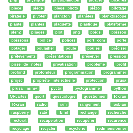
php
physique
phytoplancton
picavet
pictures
piece
piège
piege photo
piézo
pilotage
piraterie
pivoter
plancton
planètes
planktoscope
plante
plantes
plaquette
plastique
plateforme
plen2
pliages
plot
png
poids
poisson
poissons
police
polices
port com
porte
potager
poulailler
poule
poules
préciser
prélèvements
présentations
préserver
pression
prise de notes
privatisation
problème
profil
profond
profondeur
programmation
programmer
projet
propriété intelectuelle
protection
prusa
prusa mini+
pycto
pyctogramme
python
QRcartes
qsort
questiologie
questionner
R cran
R-cran
radio
ram
rangement
rasbian
raspberry
raté
rbind
rechange
recherche
rectorat
recupération
récupérer
récurence
recyclage
recycler
recyclerie
redimensionner