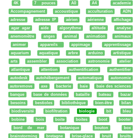
4K
7 pouces
A0
A4
academie
Accompagnement
accoustique
acculturation
ADN
adresse
adresse IP
aérien
aérienne
affichage
agar agar
aide
algorythme
altitude
analyse
anemomètre
anges
animal
animation
animaux
animer
appareils
appimage
apprentissage
aquarium
aquatique
arbre
arduino
artistique
arts
assembler
association
astronomie
atelier
atlantique
attention
authentification
authentifier
autodesk
autohébergement
automatique
autonomie
autoremove
axe
bacterie
baie
baie des sciences
banque
base de données
bataille
bateau
bazar
besoins
bestioles
bibliothèque
bien-être
bilan
biodiversité
biofiltration
biologie
bit
bleu
bobine
bois
boite
boites
boot
booter
bord de mer
botanique
bouton
box
brainstorming
bretagne
brise-glace
bruit
bruits