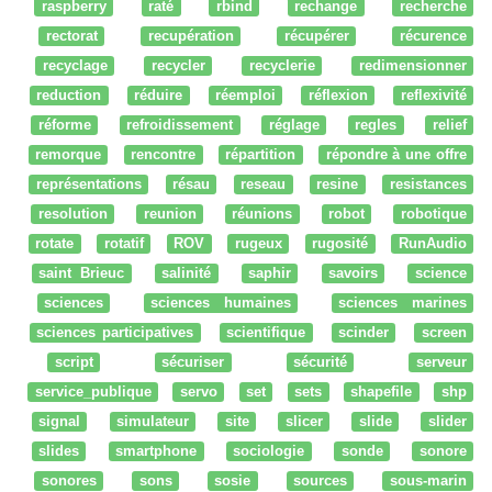
raspberry
raté
rbind
rechange
recherche
rectorat
recupération
récupérer
récurence
recyclage
recycler
recyclerie
redimensionner
reduction
réduire
réemploi
réflexion
reflexivité
réforme
refroidissement
réglage
regles
relief
remorque
rencontre
répartition
répondre à une offre
représentations
résau
reseau
resine
resistances
resolution
reunion
réunions
robot
robotique
rotate
rotatif
ROV
rugeux
rugosité
RunAudio
saint Brieuc
salinité
saphir
savoirs
science
sciences
sciences humaines
sciences marines
sciences participatives
scientifique
scinder
screen
script
sécuriser
sécurité
serveur
service_publique
servo
set
sets
shapefile
shp
signal
simulateur
site
slicer
slide
slider
slides
smartphone
sociologie
sonde
sonore
sonores
sons
sosie
sources
sous-marin