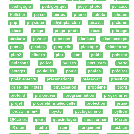
pedagogie
pédagogique
pège photo
pelicase
Pelletier
perso
pertes
phone
photo
photos
php
physique
phytoplancton
picavet
pictures
piece
piège
piege photo
piézo
pilotage
piraterie
pivoter
plancton
planètes
planktoscope
plante
plantes
plaquette
plastique
plateforme
plen2
pliages
plot
png
poids
poisson
poissons
police
polices
port com
porte
potager
poulailler
poule
poules
préciser
prélèvements
présentations
préserver
pression
prise de notes
privatisation
problème
profil
profond
profondeur
programmation
programmer
projet
propriété intelectuelle
protection
prusa
prusa mini+
pycto
pyctogramme
python
QRcartes
qsort
questiologie
questionner
R cran
R-cran
radio
ram
rangement
rasbian