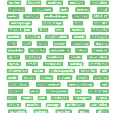
marins
Maslow
matrices
mediane
mediation
memoire
menuiserie
mer
mersea
metal
météo
méthode
methodologie
meubles
MICADO
microphagie
microscope
mini
ministre
mise à jour
MJC
mnt
mobile
mobilités
modèle
modèles
modelisation
monde
montagne
mp3
mp4
multi
musee
musiques
nacelle
nanotube
nationale
naturalisme
nature
nausicaa
nautic
nautique
nautisme
navale
naviguation
niveau
nmap
normandie
nothing
numérique
observation
océan
océanographie
octoprint
odt
oeufs
oeuvre
oiseau
oiseaux
onglet
open cv
open scad
open source
openstreetmap
opt
origami
orne
orthographe
os
ouistreham
outil
outils
ovh
packages
palangres
papier
paquet
parallax
partage
participatif
particulier
passation
patrons
paysage
peau
pêche