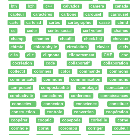
btn
bzh
c++
calvados
camera
canada
capteur
caractères
carbone
carousel
carrousel
carte
carte sd
cartes
cartographie
cassé
cbind
cd
ceder
centre-social
cerf-volant
chaines
champ
chantier
chauffe
check-list
cheveux
chimie
chlorophylle
circulation
clavier
clefs
clés
clic
clignotte
clignottement
CMF
cnc
cocréation
code
collaboratif
collaboration
collectif
colonnes
color
commande
commons
communauté
commune
communication
communs
composant
compostabilité
comptage
concatainer
conductivité
conections
conférence
connaissances
connectés
connexion
conscience
constituer
construction
controle
convertion
coopération
coopérer
cooptic
copepode
corbeille
corne
cornhole
cornu
corompu
corriger
couleur