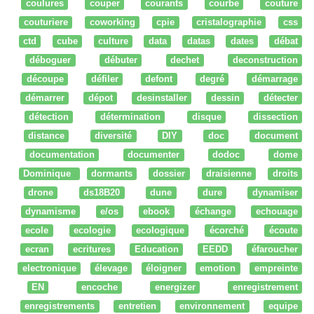
coulures
couper
courants
courbe
couture
couturiere
coworking
cpie
cristalographie
css
ctd
cube
culture
data
datas
dates
débat
déboguer
débuter
dechet
deconstruction
découpe
défiler
defont
degré
démarrage
démarrer
dépot
desinstaller
dessin
détecter
détection
détermination
disque
dissection
distance
diversité
DIY
doc
document
documentation
documenter
dodoc
dome
Dominique
dormants
dossier
draisienne
droits
drone
ds18B20
dune
dure
dynamiser
dynamisme
e/os
ebook
échange
echouage
ecole
ecologie
ecologique
écorché
écoute
ecran
ecritures
Education
EEDD
éfaroucher
electronique
élevage
éloigner
emotion
empreinte
EN
encoche
energizer
enregistrement
enregistrements
entretien
environnement
equipe