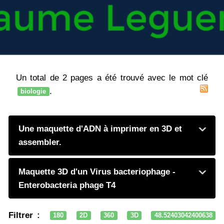
Un total de 2 pages a été trouvé avec le mot clé
.
biologie
Une maquette d'ADN à imprimer en 3D et
assembler.
Maquette 3D d'un Virus bacteriophage -
Enterobacteria phage T4
Filtrer :
180
2D
360
3D
48.52403042400638