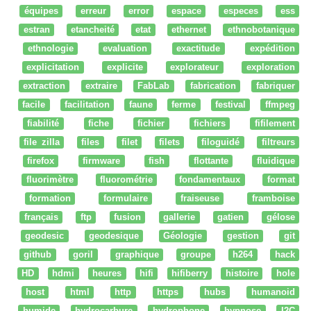
équipes
erreur
error
espace
especes
ess
estran
etancheité
etat
ethernet
ethnobotanique
ethnologie
evaluation
exactitude
expédition
explicitation
explicite
explorateur
exploration
extraction
extraire
FabLab
fabrication
fabriquer
facile
facilitation
faune
ferme
festival
ffmpeg
fiabilité
fiche
fichier
fichiers
fifilement
file zilla
files
filet
filets
filoguidé
filtreurs
firefox
firmware
fish
flottante
fluidique
fluorimètre
fluorométrie
fondamentaux
format
formation
formulaire
fraiseuse
framboise
français
ftp
fusion
gallerie
gatien
gélose
geodesic
geodesique
Géologie
gestion
git
github
goril
graphique
groupe
h264
hack
HD
hdmi
heures
hifi
hifiberry
histoire
hole
host
html
http
https
hubs
humanoid
humide
hydrocarbure
hydrophone
hypnose
I2C