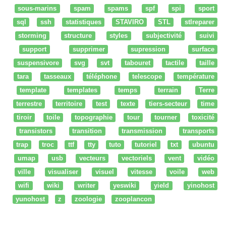
sous-marins
spam
spams
spf
spi
sport
sql
ssh
statistiques
STAVIRO
STL
stlreparer
storming
structure
styles
subjectivité
suivi
support
supprimer
supression
surface
suspensivore
svg
svt
tabouret
tactile
taille
tara
tasseaux
téléphone
telescope
température
template
templates
temps
terrain
Terre
terrestre
territoire
test
texte
tiers-secteur
time
tiroir
toile
topographie
tour
tourner
toxicité
transistors
transition
transmission
transports
trap
troc
ttf
tty
tuto
tutoriel
txt
ubuntu
umap
usb
vecteurs
vectoriels
vent
vidéo
ville
visualiser
visuel
vitesse
voile
web
wifi
wiki
writer
yeswiki
yield
yinohost
yunohost
z
zoologie
zooplancon