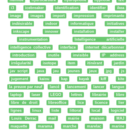
i3
icebreaker
identification
identifier
ikea
image
images
import
impression
imprimante
indésirable
indoor
informatique
initiatives
inkscape
innover
installation
installer
instrumentation
Intelligence artificielle
intelligence collective
interface
internet décarbonner
introduction
inutile
invisible
IP address
irrégularité
isotope
item
itinérant
jardin
jav script
java
jeu
jeunes
jeux
jpg
js
jugement
kaiou
kap
kayak
kiff
kite
la preuve par neuf
lancé
lancement
lancer
langue
laptop
laser
LEGO
lettres
librairie
libre
libre de droit
libreoffice
lice
licence
lier
lignes
linux
liste
littoral
local
logiciel
Louis Derrac
mail
mairie
maison
MAJ
maquette
marama
marche
marelac
marine