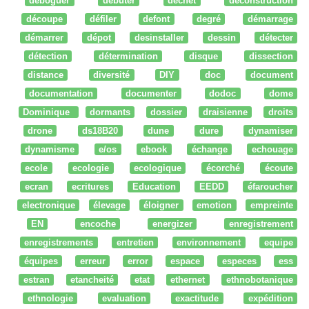
déboguer
débuter
dechet
deconstruction
découpe
défiler
defont
degré
démarrage
démarrer
dépot
desinstaller
dessin
détecter
détection
détermination
disque
dissection
distance
diversité
DIY
doc
document
documentation
documenter
dodoc
dome
Dominique
dormants
dossier
draisienne
droits
drone
ds18B20
dune
dure
dynamiser
dynamisme
e/os
ebook
échange
echouage
ecole
ecologie
ecologique
écorché
écoute
ecran
ecritures
Education
EEDD
éfaroucher
electronique
élevage
éloigner
emotion
empreinte
EN
encoche
energizer
enregistrement
enregistrements
entretien
environnement
equipe
équipes
erreur
error
espace
especes
ess
estran
etancheité
etat
ethernet
ethnobotanique
ethnologie
evaluation
exactitude
expédition