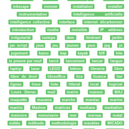
inkscape
innover
installation
installer
instrumentation
Intelligence artificielle
intelligence collective
interface
internet décarbonner
introduction
inutile
invisible
IP address
irrégularité
isotope
item
itinérant
jardin
jav script
java
jeu
jeunes
jeux
jpg
js
jugement
kaiou
kap
kayak
kiff
kite
la preuve par neuf
lancé
lancement
lancer
langue
laptop
laser
LEGO
lettres
librairie
libre
libre de droit
libreoffice
lice
licence
lier
lignes
linux
liste
littoral
local
logiciel
Louis Derrac
mail
mairie
maison
MAJ
maquette
marama
marche
marelac
marine
marins
Maslow
matrices
mediane
mediation
memoire
menuiserie
mer
mersea
metal
météo
méthode
methodologie
meubles
MICADO