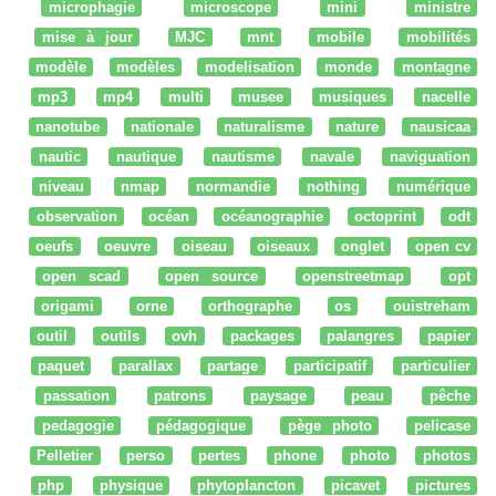
microphagie
microscope
mini
ministre
mise à jour
MJC
mnt
mobile
mobilités
modèle
modèles
modelisation
monde
montagne
mp3
mp4
multi
musee
musiques
nacelle
nanotube
nationale
naturalisme
nature
nausicaa
nautic
nautique
nautisme
navale
naviguation
niveau
nmap
normandie
nothing
numérique
observation
océan
océanographie
octoprint
odt
oeufs
oeuvre
oiseau
oiseaux
onglet
open cv
open scad
open source
openstreetmap
opt
origami
orne
orthographe
os
ouistreham
outil
outils
ovh
packages
palangres
papier
paquet
parallax
partage
participatif
particulier
passation
patrons
paysage
peau
pêche
pedagogie
pédagogique
pège photo
pelicase
Pelletier
perso
pertes
phone
photo
photos
php
physique
phytoplancton
picavet
pictures