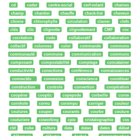
cd
ceder
centre-social
cerf-volant
chaines
champ
chantier
chauffe
check-list
cheveux
chimie
chlorophylle
circulation
clavier
clefs
clés
clic
clignotte
clignottement
CMF
cnc
cocréation
code
collaboratif
collaboration
collectif
colonnes
color
commande
commons
communauté
commune
communication
communs
composant
compostabilité
comptage
concatainer
conductivité
conections
conférence
connaissances
connectés
connexion
conscience
constituer
construction
controle
convertion
coopération
coopérer
cooptic
copepode
corbeille
corne
cornhole
cornu
corompu
corriger
couleur
coulures
couper
courants
courbe
couture
couturiere
coworking
cpie
cristalographie
css
ctd
cube
culture
data
datas
dates
débat