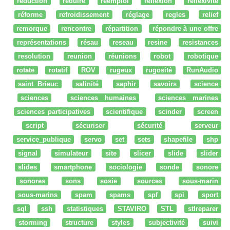
reduction
réduire
réemploi
réflexion
reflexivité
réforme
refroidissement
réglage
regles
relief
remorque
rencontre
répartition
répondre à une offre
représentations
résau
reseau
resine
resistances
resolution
reunion
réunions
robot
robotique
rotate
rotatif
ROV
rugeux
rugosité
RunAudio
saint Brieuc
salinité
saphir
savoirs
science
sciences
sciences humaines
sciences marines
sciences participatives
scientifique
scinder
screen
script
sécuriser
sécurité
serveur
service_publique
servo
set
sets
shapefile
shp
signal
simulateur
site
slicer
slide
slider
slides
smartphone
sociologie
sonde
sonore
sonores
sons
sosie
sources
sous-marin
sous-marins
spam
spams
spf
spi
sport
sql
ssh
statistiques
STAVIRO
STL
stlreparer
storming
structure
styles
subjectivité
suivi