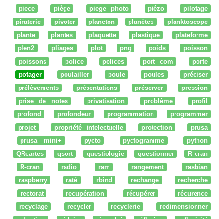
piece
piège
piege photo
piézo
pilotage
piraterie
pivoter
plancton
planètes
planktoscope
plante
plantes
plaquette
plastique
plateforme
plen2
pliages
plot
png
poids
poisson
poissons
police
polices
port com
porte
potager
poulailler
poule
poules
préciser
prélèvements
présentations
préserver
pression
prise de notes
privatisation
problème
profil
profond
profondeur
programmation
programmer
projet
propriété intelectuelle
protection
prusa
prusa mini+
pycto
pyctogramme
python
QRcartes
qsort
questiologie
questionner
R cran
R-cran
radio
ram
rangement
rasbian
raspberry
raté
rbind
rechange
recherche
rectorat
recupération
récupérer
récurence
recyclage
recycler
recyclerie
redimensionner