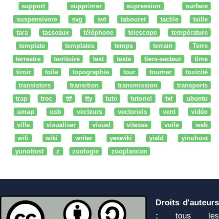
support
supprimer
supression
surface
suspensivore
svg
svt
tabouret
tactile
taille
tara
tasseaux
téléphone
telescope
température
template
templates
temps
terrain
Terre
terrestre
territoire
test
texte
tiers-secteur
time
tiroir
toile
topographie
tour
tourner
toxicité
transistors
transition
transmission
transports
trap
troc
ttf
tty
tuto
tutoriel
txt
ubuntu
umap
usb
vecteurs
vectoriels
vent
vidéo
ville
visualiser
visuel
vitesse
voile
web
wifi
wiki
writer
yeswiki
yield
yinohost
yunohost
z
zoologie
zooplancon
Droits d'auteurs
:
tous les