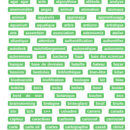
agar agar
aide
algorythme
altitude
analyse
anemomètre
anges
animal
animation
animaux
animer
appareils
appimage
apprentissage
aquarium
aquatique
arbre
arduino
artistique
arts
assembler
association
astronomie
atelier
atlantique
attention
authentification
authentifier
autodesk
autohébergement
automatique
autonomie
autoremove
axe
bacterie
baie
baie des sciences
banque
base de données
bataille
bateau
bazar
besoins
bestioles
bibliothèque
bien-être
bilan
biodiversité
biofiltration
biologie
bit
bleu
bobine
bois
boite
boites
boot
booter
bord de mer
botanique
bouton
box
brainstorming
bretagne
brise-glace
bruit
bruits
btn
bzh
c++
calvados
camera
canada
capteur
caractères
carbone
carousel
carrousel
carte
carte sd
cartes
cartographie
cassé
cbind