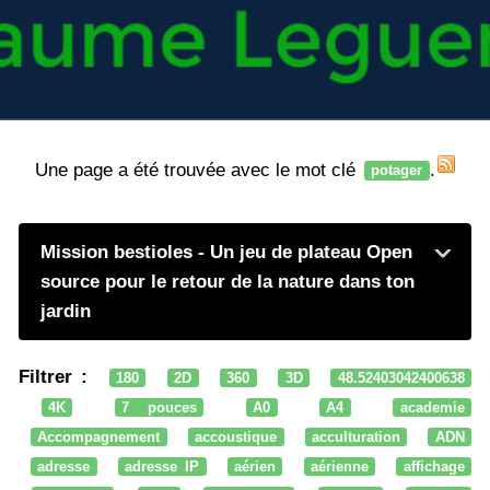
Une page a été trouvée avec le mot clé
.
potager
Mission bestioles - Un jeu de plateau Open
source pour le retour de la nature dans ton
jardin
Filtrer :
180
2D
360
3D
48.52403042400638
4K
7 pouces
A0
A4
academie
Accompagnement
accoustique
acculturation
ADN
adresse
adresse IP
aérien
aérienne
affichage