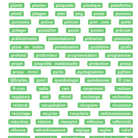
plante
plantes
plaquette
plastique
plateforme
plen2
pliages
plot
png
poids
poisson
poissons
police
polices
port com
porte
potager
poulailler
poule
poules
préciser
prélèvements
présentations
préserver
pression
prise de notes
privatisation
problème
profil
profond
profondeur
programmation
programmer
projet
propriété intelectuelle
protection
prusa
prusa mini+
pycto
pyctogramme
python
QRcartes
qsort
questiologie
questionner
R cran
R-cran
radio
ram
rangement
rasbian
raspberry
raté
rbind
rechange
recherche
rectorat
recupération
récupérer
récurence
recyclage
recycler
recyclerie
redimensionner
reduction
réduire
réemploi
réflexion
reflexivité
réforme
refroidissement
réglage
regles
relief