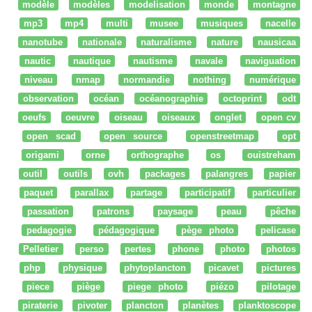
modèle
modèles
modelisation
monde
montagne
mp3
mp4
multi
musee
musiques
nacelle
nanotube
nationale
naturalisme
nature
nausicaa
nautic
nautique
nautisme
navale
naviguation
niveau
nmap
normandie
nothing
numérique
observation
océan
océanographie
octoprint
odt
oeufs
oeuvre
oiseau
oiseaux
onglet
open cv
open scad
open source
openstreetmap
opt
origami
orne
orthographe
os
ouistreham
outil
outils
ovh
packages
palangres
papier
paquet
parallax
partage
participatif
particulier
passation
patrons
paysage
peau
pêche
pedagogie
pédagogique
pège photo
pelicase
Pelletier
perso
pertes
phone
photo
photos
php
physique
phytoplancton
picavet
pictures
piece
piège
piege photo
piézo
pilotage
piraterie
pivoter
plancton
planètes
planktoscope