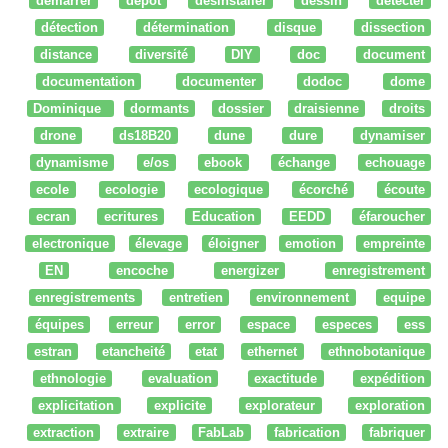
démarrer
dépot
desinstaller
dessin
détecter
détection
détermination
disque
dissection
distance
diversité
DIY
doc
document
documentation
documenter
dodoc
dome
Dominique
dormants
dossier
draisienne
droits
drone
ds18B20
dune
dure
dynamiser
dynamisme
e/os
ebook
échange
echouage
ecole
ecologie
ecologique
écorché
écoute
ecran
ecritures
Education
EEDD
éfaroucher
electronique
élevage
éloigner
emotion
empreinte
EN
encoche
energizer
enregistrement
enregistrements
entretien
environnement
equipe
équipes
erreur
error
espace
especes
ess
estran
etancheité
etat
ethernet
ethnobotanique
ethnologie
evaluation
exactitude
expédition
explicitation
explicite
explorateur
exploration
extraction
extraire
FabLab
fabrication
fabriquer