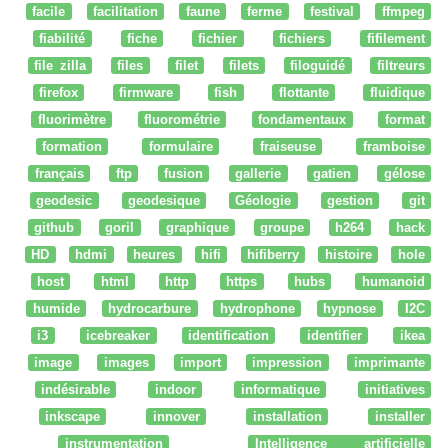
facile
facilitation
faune
ferme
festival
ffmpeg
fiabilité
fiche
fichier
fichiers
fifilement
file zilla
files
filet
filets
filoguidé
filtreurs
firefox
firmware
fish
flottante
fluidique
fluorimètre
fluorométrie
fondamentaux
format
formation
formulaire
fraiseuse
framboise
français
ftp
fusion
gallerie
gatien
gélose
geodesic
geodesique
Géologie
gestion
git
github
goril
graphique
groupe
h264
hack
HD
hdmi
heures
hifi
hifiberry
histoire
hole
host
html
http
https
hubs
humanoid
humide
hydrocarbure
hydrophone
hypnose
I2C
i3
icebreaker
identification
identifier
ikea
image
images
import
impression
imprimante
indésirable
indoor
informatique
initiatives
inkscape
innover
installation
installer
instrumentation
Intelligence artificielle