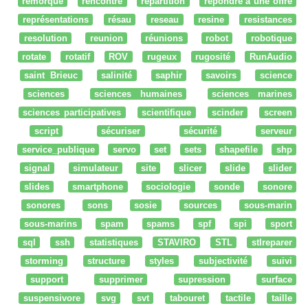
remorque
rencontre
répartition
répondre à une offre
représentations
résau
reseau
resine
resistances
resolution
reunion
réunions
robot
robotique
rotate
rotatif
ROV
rugeux
rugosité
RunAudio
saint Brieuc
salinité
saphir
savoirs
science
sciences
sciences humaines
sciences marines
sciences participatives
scientifique
scinder
screen
script
sécuriser
sécurité
serveur
service_publique
servo
set
sets
shapefile
shp
signal
simulateur
site
slicer
slide
slider
slides
smartphone
sociologie
sonde
sonore
sonores
sons
sosie
sources
sous-marin
sous-marins
spam
spams
spf
spi
sport
sql
ssh
statistiques
STAVIRO
STL
stlreparer
storming
structure
styles
subjectivité
suivi
support
supprimer
supression
surface
suspensivore
svg
svt
tabouret
tactile
taille