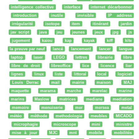
intelligence collective
interface
internet décarbonner
introduction
inutile
invisible
IP address
irrégularité
isotope
item
itinérant
jardin
jav script
java
jeu
jeunes
jeux
jpg
js
jugement
kaiou
kap
kayak
kiff
kite
la preuve par neuf
lancé
lancement
lancer
langue
laptop
laser
LEGO
lettres
librairie
libre
libre de droit
libreoffice
lice
licence
lier
lignes
linux
liste
littoral
local
logiciel
Louis Derrac
mail
mairie
maison
MAJ
maquette
marama
marche
marelac
marine
marins
Maslow
matrices
mediane
mediation
memoire
menuiserie
mer
mersea
metal
météo
méthode
methodologie
meubles
MICADO
microphagie
microscope
mini
ministre
mise à jour
MJC
mnt
mobile
mobilités