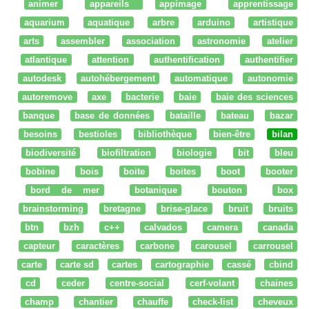
animer
appareils
appimage
apprentissage
aquarium
aquatique
arbre
arduino
artistique
arts
assembler
association
astronomie
atelier
atlantique
attention
authentification
authentifier
autodesk
autohébergement
automatique
autonomie
autoremove
axe
bacterie
baie
baie des sciences
banque
base de données
bataille
bateau
bazar
besoins
bestioles
bibliothèque
bien-être
bilan
biodiversité
biofiltration
biologie
bit
bleu
bobine
bois
boite
boites
boot
booter
bord de mer
botanique
bouton
box
brainstorming
bretagne
brise-glace
bruit
bruits
btn
bzh
c++
calvados
camera
canada
capteur
caractères
carbone
carousel
carrousel
carte
carte sd
cartes
cartographie
cassé
cbind
cd
ceder
centre-social
cerf-volant
chaines
champ
chantier
chauffe
check-list
cheveux