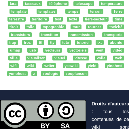
tara
tasseaux
téléphone
telescope
température
template
templates
temps
terrain
Terre
terrestre
territoire
test
texte
tiers-secteur
time
tiroir
toile
topographie
tour
tourner
toxicité
transistors
transition
transmission
transports
trap
troc
ttf
tty
tuto
tutoriel
txt
ubuntu
umap
usb
vecteurs
vectoriels
vent
vidéo
ville
visualiser
visuel
vitesse
voile
web
wifi
wiki
writer
yeswiki
yield
yinohost
yunohost
z
zoologie
zooplancon
Droits d'auteurs
:
tous les
contenues de ce
wiki sont