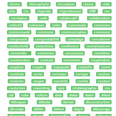
chimie
chlorophylle
circulation
clavier
clefs
clés
clic
clignotte
clignottement
CMF
cnc
cocréation
code
collaboratif
collaboration
collectif
colonnes
color
commande
commons
communauté
commune
communication
communs
composant
compostabilité
comptage
concatainer
conductivité
conections
conférence
connaissances
connectés
connexion
conscience
constituer
construction
controle
convertion
coopération
coopérer
cooptic
copepode
corbeille
corne
cornhole
cornu
corompu
corriger
couleur
coulures
couper
courants
courbe
couture
couturiere
coworking
cpie
cristalographie
css
ctd
cube
culture
data
datas
dates
débat
déboguer
débuter
dechet
deconstruction
découpe
défiler
defont
degré
démarrage