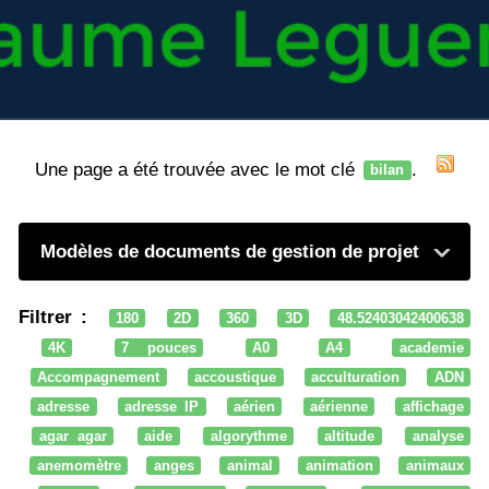
Une page a été trouvée avec le mot clé
.
bilan
Modèles de documents de gestion de projet
Filtrer :
180
2D
360
3D
48.52403042400638
4K
7 pouces
A0
A4
academie
Accompagnement
accoustique
acculturation
ADN
adresse
adresse IP
aérien
aérienne
affichage
agar agar
aide
algorythme
altitude
analyse
anemomètre
anges
animal
animation
animaux