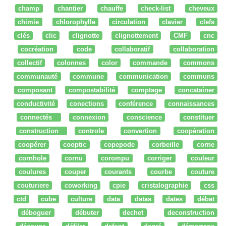
champ
chantier
chauffe
check-list
cheveux
chimie
chlorophylle
circulation
clavier
clefs
clés
clic
clignotte
clignottement
CMF
cnc
cocréation
code
collaboratif
collaboration
collectif
colonnes
color
commande
commons
communauté
commune
communication
communs
composant
compostabilité
comptage
concatainer
conductivité
conections
conférence
connaissances
connectés
connexion
conscience
constituer
construction
controle
convertion
coopération
coopérer
cooptic
copepode
corbeille
corne
cornhole
cornu
corompu
corriger
couleur
coulures
couper
courants
courbe
couture
couturiere
coworking
cpie
cristalographie
css
ctd
cube
culture
data
datas
dates
débat
déboguer
débuter
dechet
deconstruction