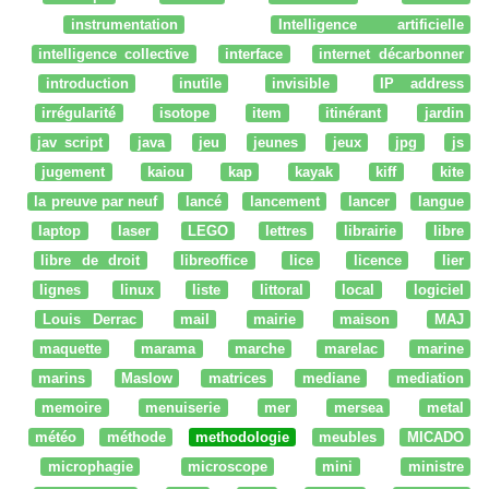
instrumentation
Intelligence artificielle
intelligence collective
interface
internet décarbonner
introduction
inutile
invisible
IP address
irrégularité
isotope
item
itinérant
jardin
jav script
java
jeu
jeunes
jeux
jpg
js
jugement
kaiou
kap
kayak
kiff
kite
la preuve par neuf
lancé
lancement
lancer
langue
laptop
laser
LEGO
lettres
librairie
libre
libre de droit
libreoffice
lice
licence
lier
lignes
linux
liste
littoral
local
logiciel
Louis Derrac
mail
mairie
maison
MAJ
maquette
marama
marche
marelac
marine
marins
Maslow
matrices
mediane
mediation
memoire
menuiserie
mer
mersea
metal
météo
méthode
methodologie
meubles
MICADO
microphagie
microscope
mini
ministre