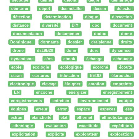
découpe
défiler
defont
degré
démarrage
démarrer
dépot
desinstaller
dessin
détecter
détection
détermination
disque
dissection
distance
diversité
DIY
doc
document
documentation
documenter
dodoc
dome
Dominique
dormants
dossier
draisienne
droits
drone
ds18B20
dune
dure
dynamiser
dynamisme
e/os
ebook
échange
echouage
ecole
ecologie
ecologique
écorché
écoute
ecran
ecritures
Education
EEDD
éfaroucher
electronique
élevage
éloigner
emotion
empreinte
EN
encoche
energizer
enregistrement
enregistrements
entretien
environnement
equipe
équipes
erreur
error
espace
especes
ess
estran
etancheité
etat
ethernet
ethnobotanique
ethnologie
evaluation
exactitude
expédition
explicitation
explicite
explorateur
exploration