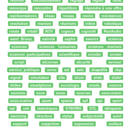
réforme
refroidissement
réglage
regles
relief
remorque
rencontre
répartition
répondre à une offre
représentations
résau
reseau
resine
resistances
resolution
reunion
réunions
robot
robotique
rotate
rotatif
ROV
rugeux
rugosité
RunAudio
saint Brieuc
salinité
saphir
savoirs
science
sciences
sciences humaines
sciences marines
sciences participatives
scientifique
scinder
screen
script
sécuriser
sécurité
serveur
service_publique
servo
set
sets
shapefile
shp
signal
simulateur
site
slicer
slide
slider
slides
smartphone
sociologie
sonde
sonore
sonores
sons
sosie
sources
sous-marin
sous-marins
spam
spams
spf
spi
sport
sql
ssh
statistiques
STAVIRO
STL
stlreparer
storming
structure
styles
subjectivité
suivi
support
supprimer
supression
surface