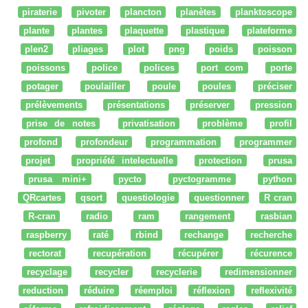
piraterie
pivoter
plancton
planètes
planktoscope
plante
plantes
plaquette
plastique
plateforme
plen2
pliages
plot
png
poids
poisson
poissons
police
polices
port com
porte
potager
poulailler
poule
poules
préciser
prélèvements
présentations
préserver
pression
prise de notes
privatisation
problème
profil
profond
profondeur
programmation
programmer
projet
propriété intelectuelle
protection
prusa
prusa mini+
pycto
pyctogramme
python
QRcartes
qsort
questiologie
questionner
R cran
R-cran
radio
ram
rangement
rasbian
raspberry
raté
rbind
rechange
recherche
rectorat
recupération
récupérer
récurence
recyclage
recycler
recyclerie
redimensionner
reduction
réduire
réemploi
réflexion
reflexivité