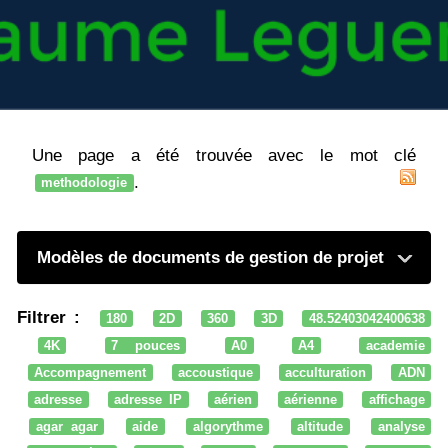
Une page a été trouvée avec le mot clé
.
methodologie
Modèles de documents de gestion de projet
Filtrer :
180
2D
360
3D
48.52403042400638
4K
7 pouces
A0
A4
academie
Accompagnement
accoustique
acculturation
ADN
adresse
adresse IP
aérien
aérienne
affichage
agar agar
aide
algorythme
altitude
analyse