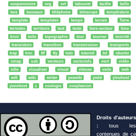
suspensivore
svg
svt
tabouret
tactile
taille
tara
tasseaux
téléphone
telescope
température
template
templates
temps
terrain
Terre
terrestre
territoire
test
texte
tiers-secteur
time
tiroir
toile
topographie
tour
tourner
toxicité
transistors
transition
transmission
transports
trap
troc
ttf
tty
tuto
tutoriel
txt
ubuntu
umap
usb
vecteurs
vectoriels
vent
vidéo
ville
visualiser
visuel
vitesse
voile
web
wifi
wiki
writer
yeswiki
yield
yinohost
yunohost
z
zoologie
zooplancon
Droits d'auteurs
:
tous les
contenues de ce