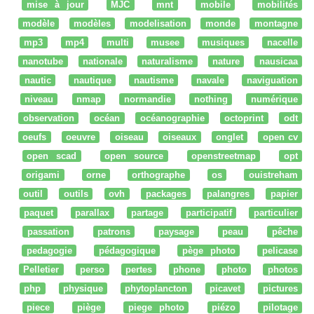
mise à jour
MJC
mnt
mobile
mobilités
modèle
modèles
modelisation
monde
montagne
mp3
mp4
multi
musee
musiques
nacelle
nanotube
nationale
naturalisme
nature
nausicaa
nautic
nautique
nautisme
navale
naviguation
niveau
nmap
normandie
nothing
numérique
observation
océan
océanographie
octoprint
odt
oeufs
oeuvre
oiseau
oiseaux
onglet
open cv
open scad
open source
openstreetmap
opt
origami
orne
orthographe
os
ouistreham
outil
outils
ovh
packages
palangres
papier
paquet
parallax
partage
participatif
particulier
passation
patrons
paysage
peau
pêche
pedagogie
pédagogique
pège photo
pelicase
Pelletier
perso
pertes
phone
photo
photos
php
physique
phytoplancton
picavet
pictures
piece
piège
piege photo
piézo
pilotage