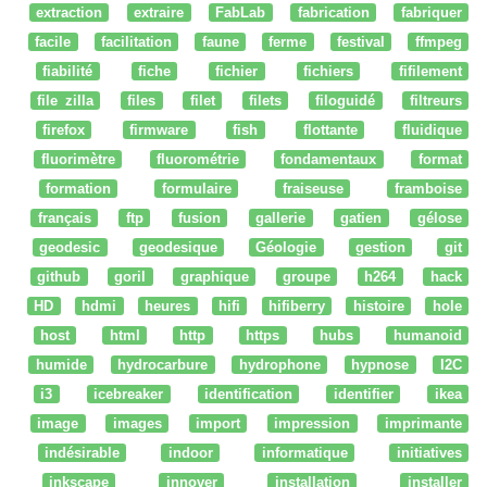
extraction
extraire
FabLab
fabrication
fabriquer
facile
facilitation
faune
ferme
festival
ffmpeg
fiabilité
fiche
fichier
fichiers
fifilement
file zilla
files
filet
filets
filoguidé
filtreurs
firefox
firmware
fish
flottante
fluidique
fluorimètre
fluorométrie
fondamentaux
format
formation
formulaire
fraiseuse
framboise
français
ftp
fusion
gallerie
gatien
gélose
geodesic
geodesique
Géologie
gestion
git
github
goril
graphique
groupe
h264
hack
HD
hdmi
heures
hifi
hifiberry
histoire
hole
host
html
http
https
hubs
humanoid
humide
hydrocarbure
hydrophone
hypnose
I2C
i3
icebreaker
identification
identifier
ikea
image
images
import
impression
imprimante
indésirable
indoor
informatique
initiatives
inkscape
innover
installation
installer