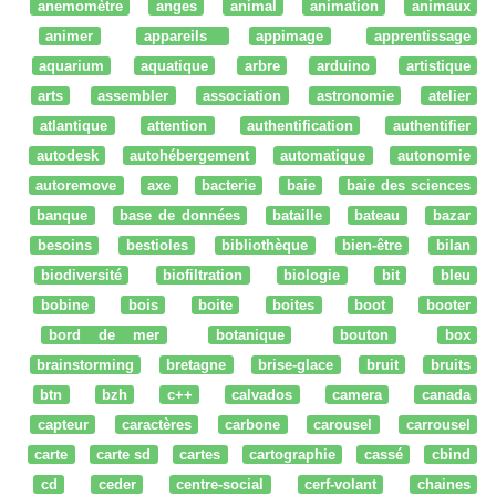
anemomètre
anges
animal
animation
animaux
animer
appareils
appimage
apprentissage
aquarium
aquatique
arbre
arduino
artistique
arts
assembler
association
astronomie
atelier
atlantique
attention
authentification
authentifier
autodesk
autohébergement
automatique
autonomie
autoremove
axe
bacterie
baie
baie des sciences
banque
base de données
bataille
bateau
bazar
besoins
bestioles
bibliothèque
bien-être
bilan
biodiversité
biofiltration
biologie
bit
bleu
bobine
bois
boite
boites
boot
booter
bord de mer
botanique
bouton
box
brainstorming
bretagne
brise-glace
bruit
bruits
btn
bzh
c++
calvados
camera
canada
capteur
caractères
carbone
carousel
carrousel
carte
carte sd
cartes
cartographie
cassé
cbind
cd
ceder
centre-social
cerf-volant
chaines