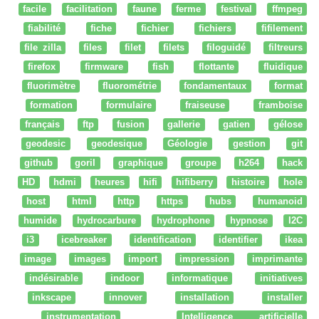
facile
facilitation
faune
ferme
festival
ffmpeg
fiabilité
fiche
fichier
fichiers
fifilement
file zilla
files
filet
filets
filoguidé
filtreurs
firefox
firmware
fish
flottante
fluidique
fluorimètre
fluorométrie
fondamentaux
format
formation
formulaire
fraiseuse
framboise
français
ftp
fusion
gallerie
gatien
gélose
geodesic
geodesique
Géologie
gestion
git
github
goril
graphique
groupe
h264
hack
HD
hdmi
heures
hifi
hifiberry
histoire
hole
host
html
http
https
hubs
humanoid
humide
hydrocarbure
hydrophone
hypnose
I2C
i3
icebreaker
identification
identifier
ikea
image
images
import
impression
imprimante
indésirable
indoor
informatique
initiatives
inkscape
innover
installation
installer
instrumentation
Intelligence artificielle