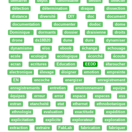
démarrer
dépot
desinstaller
dessin
détecter
détection
détermination
disque
dissection
distance
diversité
DIY
doc
document
documentation
documenter
dodoc
dome
Dominique
dormants
dossier
draisienne
droits
drone
ds18B20
dune
dure
dynamiser
dynamisme
e/os
ebook
échange
echouage
ecole
ecologie
ecologique
écorché
écoute
ecran
ecritures
Education
EEDD
éfaroucher
electronique
élevage
éloigner
emotion
empreinte
EN
encoche
energizer
enregistrement
enregistrements
entretien
environnement
equipe
équipes
erreur
error
espace
especes
ess
estran
etancheité
etat
ethernet
ethnobotanique
ethnologie
evaluation
exactitude
expédition
explicitation
explicite
explorateur
exploration
extraction
extraire
FabLab
fabrication
fabriquer