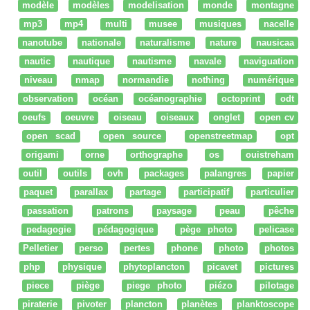
modèle
modèles
modelisation
monde
montagne
mp3
mp4
multi
musee
musiques
nacelle
nanotube
nationale
naturalisme
nature
nausicaa
nautic
nautique
nautisme
navale
naviguation
niveau
nmap
normandie
nothing
numérique
observation
océan
océanographie
octoprint
odt
oeufs
oeuvre
oiseau
oiseaux
onglet
open cv
open scad
open source
openstreetmap
opt
origami
orne
orthographe
os
ouistreham
outil
outils
ovh
packages
palangres
papier
paquet
parallax
partage
participatif
particulier
passation
patrons
paysage
peau
pêche
pedagogie
pédagogique
pège photo
pelicase
Pelletier
perso
pertes
phone
photo
photos
php
physique
phytoplancton
picavet
pictures
piece
piège
piege photo
piézo
pilotage
piraterie
pivoter
plancton
planètes
planktoscope