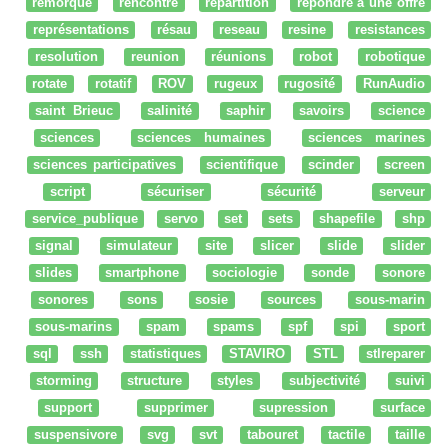
remorque
rencontre
répartition
répondre à une offre
représentations
résau
reseau
resine
resistances
resolution
reunion
réunions
robot
robotique
rotate
rotatif
ROV
rugeux
rugosité
RunAudio
saint Brieuc
salinité
saphir
savoirs
science
sciences
sciences humaines
sciences marines
sciences participatives
scientifique
scinder
screen
script
sécuriser
sécurité
serveur
service_publique
servo
set
sets
shapefile
shp
signal
simulateur
site
slicer
slide
slider
slides
smartphone
sociologie
sonde
sonore
sonores
sons
sosie
sources
sous-marin
sous-marins
spam
spams
spf
spi
sport
sql
ssh
statistiques
STAVIRO
STL
stlreparer
storming
structure
styles
subjectivité
suivi
support
supprimer
supression
surface
suspensivore
svg
svt
tabouret
tactile
taille