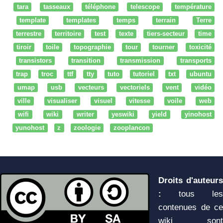
tara
tasseaux
téléphone
telescope
température
template
templates
temps
terrain
Terre
terrestre
territoire
test
texte
tiers-secteur
time
tiroir
toile
topographie
tour
tourner
toxicité
transistors
transition
transmission
transports
trap
troc
ttf
tty
tuto
tutoriel
txt
ubuntu
umap
usb
vecteurs
vectoriels
vent
vidéo
ville
visualiser
visuel
vitesse
voile
web
wifi
wiki
writer
yeswiki
yield
yinohost
yunohost
z
zoologie
zooplancon
Droits d'auteurs
:
tous les
contenues de ce
wiki sont