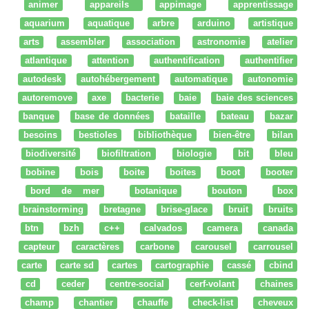
animer
appareils
appimage
apprentissage
aquarium
aquatique
arbre
arduino
artistique
arts
assembler
association
astronomie
atelier
atlantique
attention
authentification
authentifier
autodesk
autohébergement
automatique
autonomie
autoremove
axe
bacterie
baie
baie des sciences
banque
base de données
bataille
bateau
bazar
besoins
bestioles
bibliothèque
bien-être
bilan
biodiversité
biofiltration
biologie
bit
bleu
bobine
bois
boite
boites
boot
booter
bord de mer
botanique
bouton
box
brainstorming
bretagne
brise-glace
bruit
bruits
btn
bzh
c++
calvados
camera
canada
capteur
caractères
carbone
carousel
carrousel
carte
carte sd
cartes
cartographie
cassé
cbind
cd
ceder
centre-social
cerf-volant
chaines
champ
chantier
chauffe
check-list
cheveux