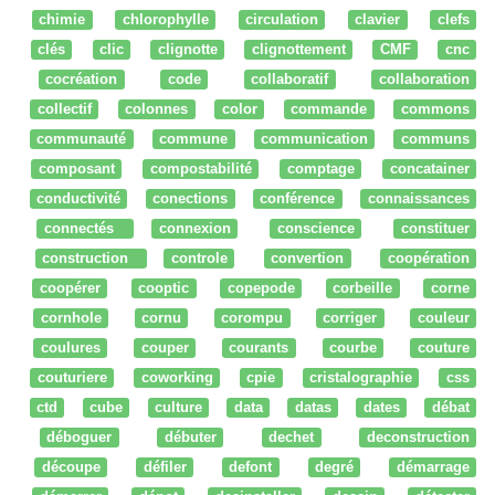
chimie
chlorophylle
circulation
clavier
clefs
clés
clic
clignotte
clignottement
CMF
cnc
cocréation
code
collaboratif
collaboration
collectif
colonnes
color
commande
commons
communauté
commune
communication
communs
composant
compostabilité
comptage
concatainer
conductivité
conections
conférence
connaissances
connectés
connexion
conscience
constituer
construction
controle
convertion
coopération
coopérer
cooptic
copepode
corbeille
corne
cornhole
cornu
corompu
corriger
couleur
coulures
couper
courants
courbe
couture
couturiere
coworking
cpie
cristalographie
css
ctd
cube
culture
data
datas
dates
débat
déboguer
débuter
dechet
deconstruction
découpe
défiler
defont
degré
démarrage