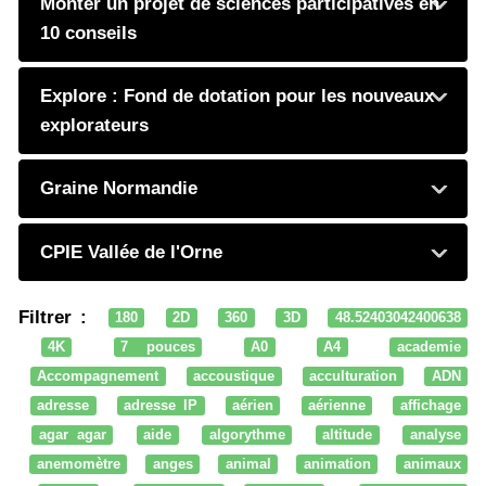
Monter un projet de sciences participatives en
10 conseils
Explore : Fond de dotation pour les nouveaux
explorateurs
Graine Normandie
CPIE Vallée de l'Orne
Filtrer :
180
2D
360
3D
48.52403042400638
4K
7 pouces
A0
A4
academie
Accompagnement
accoustique
acculturation
ADN
adresse
adresse IP
aérien
aérienne
affichage
agar agar
aide
algorythme
altitude
analyse
anemomètre
anges
animal
animation
animaux