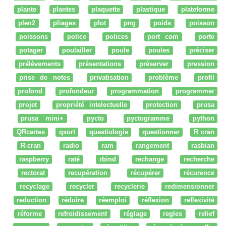
plante
plantes
plaquette
plastique
plateforme
plen2
pliages
plot
png
poids
poisson
poissons
police
polices
port com
porte
potager
poulailler
poule
poules
préciser
prélèvements
présentations
préserver
pression
prise de notes
privatisation
problème
profil
profond
profondeur
programmation
programmer
projet
propriété intelectuelle
protection
prusa
prusa mini+
pycto
pyctogramme
python
QRcartes
qsort
questiologie
questionner
R cran
R-cran
radio
ram
rangement
rasbian
raspberry
raté
rbind
rechange
recherche
rectorat
recupération
récupérer
récurence
recyclage
recycler
recyclerie
redimensionner
reduction
réduire
réemploi
réflexion
reflexivité
réforme
refroidissement
réglage
regles
relief