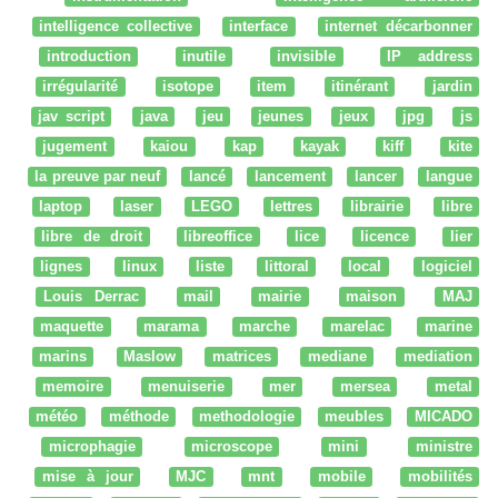
intelligence collective
interface
internet décarbonner
introduction
inutile
invisible
IP address
irrégularité
isotope
item
itinérant
jardin
jav script
java
jeu
jeunes
jeux
jpg
js
jugement
kaiou
kap
kayak
kiff
kite
la preuve par neuf
lancé
lancement
lancer
langue
laptop
laser
LEGO
lettres
librairie
libre
libre de droit
libreoffice
lice
licence
lier
lignes
linux
liste
littoral
local
logiciel
Louis Derrac
mail
mairie
maison
MAJ
maquette
marama
marche
marelac
marine
marins
Maslow
matrices
mediane
mediation
memoire
menuiserie
mer
mersea
metal
météo
méthode
methodologie
meubles
MICADO
microphagie
microscope
mini
ministre
mise à jour
MJC
mnt
mobile
mobilités