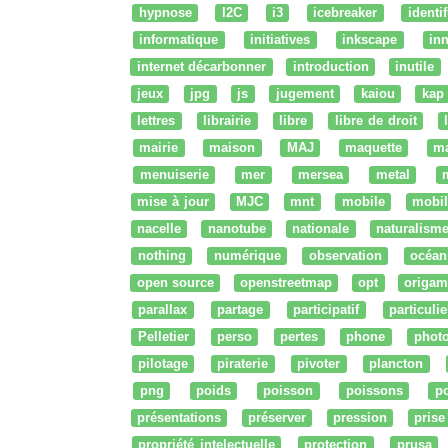
hypnose
I2C
i3
icebreaker
identi
informatique
initiatives
inkscape
in
internet décarbonner
introduction
inutile
jeux
jpg
js
jugement
kaiou
kap
lettres
librairie
libre
libre de droit
mairie
maison
MAJ
maquette
m
menuiserie
mer
mersea
metal
mise à jour
MJC
mnt
mobile
mobil
nacelle
nanotube
nationale
naturalism
nothing
numérique
observation
océan
open source
openstreetmap
opt
origam
parallax
partage
participatif
particulie
Pelletier
perso
pertes
phone
phot
pilotage
piraterie
pivoter
plancton
png
poids
poisson
poissons
po
présentations
préserver
pression
prise
propriété intelectuelle
protection
prusa