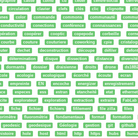
ographie
cassé
cbind
cd
ceder
centre-social
cerf-v
e
circulation
clavier
clefs
clés
clic
clignotte
cl
nnes
color
commande
commons
communauté
commu
conductivité
conections
conférence
connaissances
con
pération
coopérer
cooptic
copepode
corbeille
corn
courbe
couture
couturiere
coworking
cpie
cristalog
uter
dechet
deconstruction
découpe
défiler
defon
détermination
disque
dissection
distance
diversité
dormants
dossier
draisienne
droits
drone
ds18B
cole
ecologie
ecologique
écorché
écoute
ecran
n
empreinte
EN
encoche
energizer
enregistrement
ace
especes
ess
estran
etancheité
etat
ethernet
cite
explorateur
exploration
extraction
extraire
FabLab
té
fiche
fichier
fichiers
fifilement
file zilla
files
uorimètre
fluorométrie
fondamentaux
format
formation
geodesic
geodesique
Géologie
gestion
git
github
histoire
hole
host
html
http
https
hubs
huma