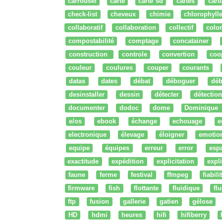
carrousel
carte
carte sd
cartes
cart
check-list
cheveux
chimie
chlorophyll
collaboratif
collaboration
collectif
colo
compostabilité
comptage
concatainer
construction
controle
convertion
coo
couleur
coulures
couper
courants
datas
dates
débat
déboguer
déb
desinstaller
dessin
détecter
détection
documenter
dodoc
dome
Dominique
e/os
ebook
échange
echouage
e
electronique
élevage
éloigner
emotio
equipe
équipes
erreur
error
esp
exactitude
expédition
explicitation
expli
faune
ferme
festival
ffmpeg
fiabili
firmware
fish
flottante
fluidique
fl
ftp
fusion
gallerie
gatien
gélose
HD
hdmi
heures
hifi
hifiberry