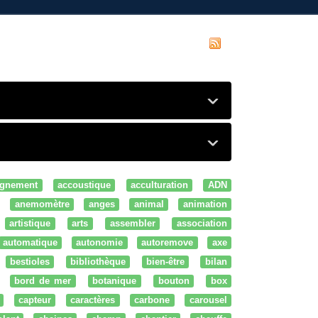
gnement
accoustique
acculturation
ADN
anemomètre
anges
animal
animation
artistique
arts
assembler
association
automatique
autonomie
autoremove
axe
bestioles
bibliothèque
bien-être
bilan
bord de mer
botanique
bouton
box
capteur
caractères
carbone
carousel