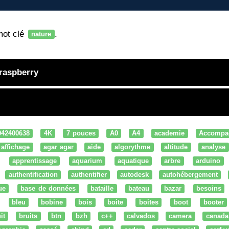
mot clé
.
nature
 raspberry
042400638
4K
7 pouces
A0
A4
academie
Accompa
affichage
agar agar
aide
algorythme
altitude
analyse
apprentissage
aquarium
aquatique
arbre
arduino
authentification
authentifier
autodesk
autohébergement
ue
base de données
bataille
bateau
bazar
besoins
bleu
bobine
bois
boite
boites
boot
booter
it
bruits
btn
bzh
c++
calvados
camera
canada