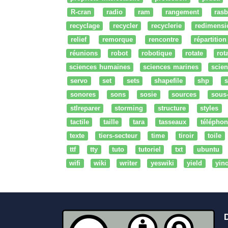
R-cran
radio
ram
rangement
rasb
recyclage
recycler
recyclerie
redimensi
relief
remorque
rencontre
répartition
réunions
robot
robotique
rotate
rota
sciences humaines
sciences marines
scien
servo
set
sets
shapefile
shp
s
sonores
sons
sosie
sources
sous
stlreparer
storming
structure
styles
tactile
taille
tara
tasseaux
téléphon
texte
tiers-secteur
time
tiroir
toile
ttf
tty
tuto
tutoriel
txt
ubuntu
wifi
wiki
writer
yeswiki
yield
yin