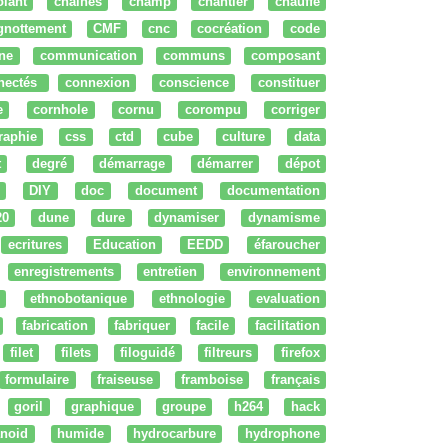
olant
chaines
champ
chantier
chauffe
ignottement
CMF
cnc
cocréation
code
ne
communication
communs
composant
nectés
connexion
conscience
constituer
e
cornhole
cornu
corompu
corriger
raphie
css
ctd
cube
culture
data
t
degré
démarrage
démarrer
dépot
DIY
doc
document
documentation
20
dune
dure
dynamiser
dynamisme
ecritures
Education
EEDD
éfaroucher
enregistrements
entretien
environnement
ethnobotanique
ethnologie
evaluation
fabrication
fabriquer
facile
facilitation
filet
filets
filoguidé
filtreurs
firefox
formulaire
fraiseuse
framboise
français
goril
graphique
groupe
h264
hack
noid
humide
hydrocarbure
hydrophone