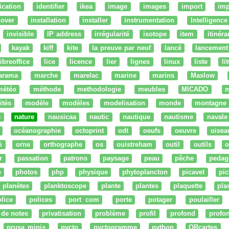
fication
identifier
ikea
image
images
import
imp
nover
installation
installer
instrumentation
Intelligence 
invisible
IP address
irrégularité
isotope
item
itinéra
kayak
kiff
kite
la preuve par neuf
lancé
lancement
libreoffice
lice
licence
lier
lignes
linux
liste
li
arama
marche
marelac
marine
marins
Maslow
météo
méthode
methodologie
meubles
MICADO
m
ités
modèle
modèles
modelisation
monde
montagne
e
nature
nausicaa
nautic
nautique
nautisme
navale
océanographie
octoprint
odt
oeufs
oeuvre
oisea
i
orne
orthographe
os
ouistreham
outil
outils
o
r
passation
patrons
paysage
peau
pêche
pedag
o
photos
php
physique
phytoplancton
picavet
pic
planètes
planktoscope
plante
plantes
plaquette
pla
lice
polices
port com
porte
potager
poulailler
 de notes
privatisation
problème
profil
profond
profo
prusa mini+
pycto
pyctogramme
python
QRcartes