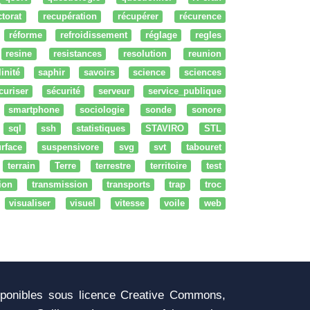
ctorat
recupération
récupérer
récurence
réforme
refroidissement
réglage
regles
resine
resistances
resolution
reunion
linité
saphir
savoirs
science
sciences
curiser
sécurité
serveur
service_publique
smartphone
sociologie
sonde
sonore
sql
ssh
statistiques
STAVIRO
STL
rface
suspensivore
svg
svt
tabouret
terrain
Terre
terrestre
territoire
test
tion
transmission
transports
trap
troc
visualiser
visuel
vitesse
voile
web
sponibles sous licence Creative Commons,