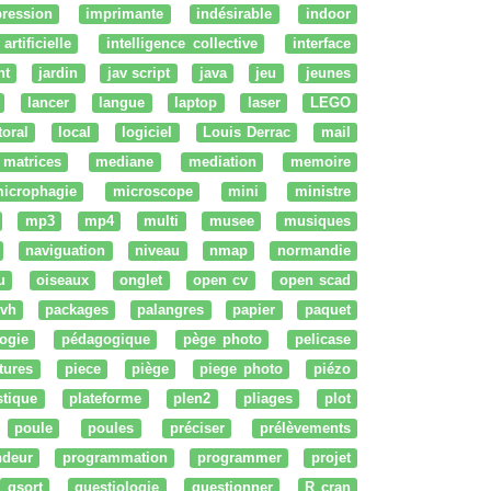
ression
imprimante
indésirable
indoor
artificielle
intelligence collective
interface
nt
jardin
jav script
java
jeu
jeunes
lancer
langue
laptop
laser
LEGO
ttoral
local
logiciel
Louis Derrac
mail
matrices
mediane
mediation
memoire
icrophagie
microscope
mini
ministre
mp3
mp4
multi
musee
musiques
naviguation
niveau
nmap
normandie
u
oiseaux
onglet
open cv
open scad
vh
packages
palangres
papier
paquet
ogie
pédagogique
pège photo
pelicase
tures
piece
piège
piege photo
piézo
stique
plateforme
plen2
pliages
plot
poule
poules
préciser
prélèvements
ndeur
programmation
programmer
projet
qsort
questiologie
questionner
R cran