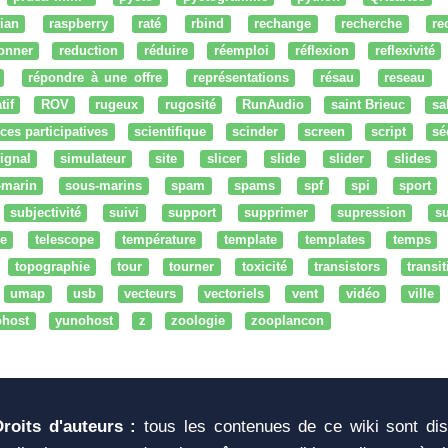
ian
raspberry
raté
rbind
rechange
recherche
re
onner
reduction
réduire
réemploi
réflexion
reflexivité
répondre à une offre
représentations
résau
reseau
tif
ROV
rugeux
rugosité
RunAudio
saint Brieuc
sa
ces participatives
scientifique
scinder
screen
script
sé
ignal
simulateur
site
slicer
slide
slider
slides
-marin
sous-marins
spam
spams
spf
spi
sport
subjectivité
suivi
support
supprimer
supression
su
e
telescope
température
template
templates
temps
topographie
tour
tourner
toxicité
transistors
transi
umap
usb
vecteurs
vectoriels
vent
vidéo
ville
ohost
yunohost
z
zoologie
zooplancon
Droits d'auteurs :
tous les contenues de ce wiki sont di