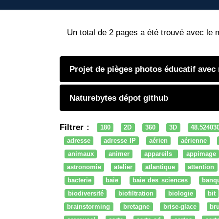
Un total de 2 pages a été trouvé avec le 
Projet de pièges photos éducatif avec
Naturebytes dépot github
Filtrer :
180
2D
360
3D
48.52403
adresse
adresse IP
aérien
aérienne
animaux
animer
appareils
appimage
astronomie
atelier
atlantique
attention
bacterie
baie
baie des sciences
banq
biodiversité
biofiltration
biologie
bit
brainstorming
bretagne
brise-glace
bru