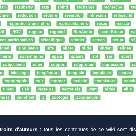
ian
raspberry
raté
rbind
rechange
recherche
re
onner
reduction
réduire
réemploi
réflexion
reflexivité
répondre à une offre
représentations
résau
reseau
tif
ROV
rugeux
rugosité
RunAudio
saint Brieuc
sa
ces participatives
scientifique
scinder
screen
script
sé
ignal
simulateur
site
slicer
slide
slider
slides
-marin
sous-marins
spam
spams
spf
spi
sport
subjectivité
suivi
support
supprimer
supression
su
e
telescope
température
template
templates
temps
topographie
tour
tourner
toxicité
transistors
transi
umap
usb
vecteurs
vectoriels
vent
vidéo
ville
ohost
yunohost
z
zoologie
zooplancon
Droits d'auteurs :
tous les contenues de ce wiki sont di