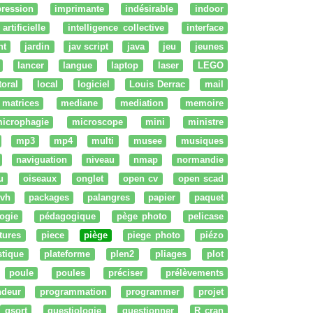
ression
imprimante
indésirable
indoor
artificielle
intelligence collective
interface
nt
jardin
jav script
java
jeu
jeunes
lancer
langue
laptop
laser
LEGO
ttoral
local
logiciel
Louis Derrac
mail
matrices
mediane
mediation
memoire
icrophagie
microscope
mini
ministre
mp3
mp4
multi
musee
musiques
naviguation
niveau
nmap
normandie
u
oiseaux
onglet
open cv
open scad
vh
packages
palangres
papier
paquet
ogie
pédagogique
pège photo
pelicase
tures
piece
piège
piege photo
piézo
stique
plateforme
plen2
pliages
plot
poule
poules
préciser
prélèvements
ndeur
programmation
programmer
projet
qsort
questiologie
questionner
R cran