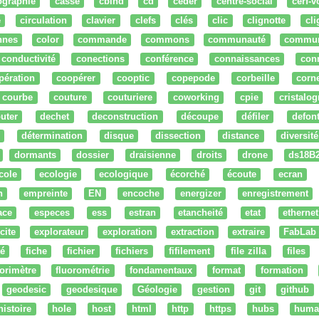
ographie
cassé
cbind
cd
ceder
centre-social
cerf-v
e
circulation
clavier
clefs
clés
clic
clignotte
cl
nnes
color
commande
commons
communauté
commu
conductivité
conections
conférence
connaissances
con
pération
coopérer
cooptic
copepode
corbeille
corn
courbe
couture
couturiere
coworking
cpie
cristalog
uter
dechet
deconstruction
découpe
défiler
defon
détermination
disque
dissection
distance
diversité
dormants
dossier
draisienne
droits
drone
ds18B
cole
ecologie
ecologique
écorché
écoute
ecran
n
empreinte
EN
encoche
energizer
enregistrement
ace
especes
ess
estran
etancheité
etat
ethernet
cite
explorateur
exploration
extraction
extraire
FabLab
té
fiche
fichier
fichiers
fifilement
file zilla
files
uorimètre
fluorométrie
fondamentaux
format
formation
geodesic
geodesique
Géologie
gestion
git
github
histoire
hole
host
html
http
https
hubs
huma