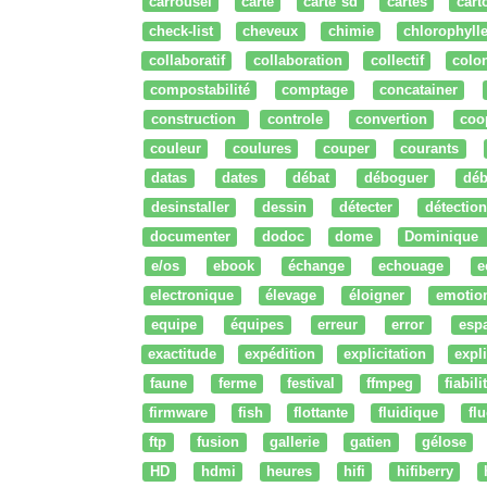
carrousel
carte
carte sd
cartes
cart
check-list
cheveux
chimie
chlorophyll
collaboratif
collaboration
collectif
colo
compostabilité
comptage
concatainer
construction
controle
convertion
coo
couleur
coulures
couper
courants
datas
dates
débat
déboguer
déb
desinstaller
dessin
détecter
détection
documenter
dodoc
dome
Dominique
e/os
ebook
échange
echouage
e
electronique
élevage
éloigner
emotio
equipe
équipes
erreur
error
esp
exactitude
expédition
explicitation
expli
faune
ferme
festival
ffmpeg
fiabili
firmware
fish
flottante
fluidique
fl
ftp
fusion
gallerie
gatien
gélose
HD
hdmi
heures
hifi
hifiberry