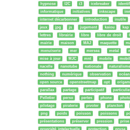
hypnose
I2C
i3
icebreaker
identi
informatique
initiatives
inkscape
in
internet décarbonner
introduction
inutile
jeux
jpg
js
jugement
kaiou
kap
lettres
librairie
libre
libre de droit
mairie
maison
MAJ
maquette
m
menuiserie
mer
mersea
metal
mise à jour
MJC
mnt
mobile
mobil
nacelle
nanotube
nationale
naturalism
nothing
numérique
observation
océan
open source
openstreetmap
opt
origam
parallax
partage
participatif
particulie
Pelletier
perso
pertes
phone
phot
pilotage
piraterie
pivoter
plancton
png
poids
poisson
poissons
po
présentations
préserver
pression
prise
propriété intelectuelle
protection
prusa