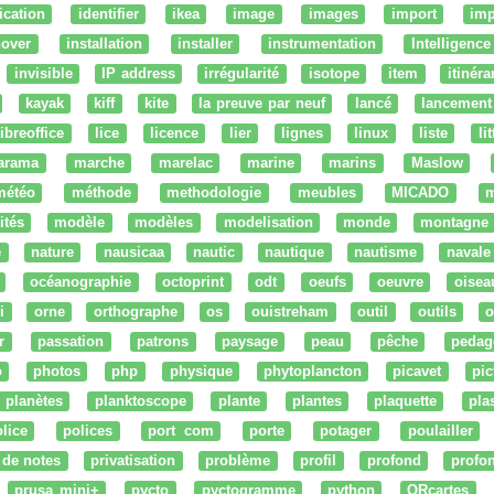
fication
identifier
ikea
image
images
import
imp
nover
installation
installer
instrumentation
Intelligence 
invisible
IP address
irrégularité
isotope
item
itinéra
kayak
kiff
kite
la preuve par neuf
lancé
lancement
libreoffice
lice
licence
lier
lignes
linux
liste
li
arama
marche
marelac
marine
marins
Maslow
météo
méthode
methodologie
meubles
MICADO
m
ités
modèle
modèles
modelisation
monde
montagne
e
nature
nausicaa
nautic
nautique
nautisme
navale
océanographie
octoprint
odt
oeufs
oeuvre
oisea
i
orne
orthographe
os
ouistreham
outil
outils
o
r
passation
patrons
paysage
peau
pêche
pedag
o
photos
php
physique
phytoplancton
picavet
pic
planètes
planktoscope
plante
plantes
plaquette
pla
lice
polices
port com
porte
potager
poulailler
 de notes
privatisation
problème
profil
profond
profo
prusa mini+
pycto
pyctogramme
python
QRcartes