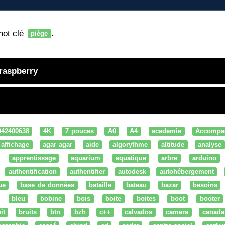
mot clé
.
piège
 raspberry
042400638
4K
7 pouces
A0
A4
academie
Accompa
affichage
agar agar
aide
algorythme
altitude
analyse
apprentissage
aquarium
aquatique
arbre
arduino
authentification
authentifier
autodesk
autohébergement
ue
base de données
bataille
bateau
bazar
besoins
bleu
bobine
bois
boite
boites
boot
booter
it
bruits
btn
bzh
c++
calvados
camera
canada