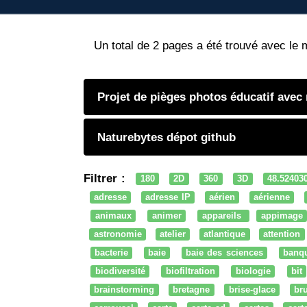
Un total de 2 pages a été trouvé avec le 
Projet de pièges photos éducatif avec
Naturebytes dépot github
Filtrer :
180
2D
360
3D
48.52403
adresse
adresse IP
aérien
aérienne
animaux
animer
appareils
appimage
astronomie
atelier
atlantique
attention
bacterie
baie
baie des sciences
banq
biodiversité
biofiltration
biologie
bit
brainstorming
bretagne
brise-glace
bru