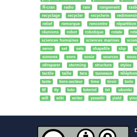
R-cran
radio
ram
rangement
rasb
recyclage
recycler
recyclerie
redimensi
relief
remorque
rencontre
répartition
réunions
robot
robotique
rotate
rota
sciences humaines
sciences marines
scien
servo
set
sets
shapefile
shp
s
sonores
sons
sosie
sources
sous
stlreparer
storming
structure
styles
tactile
taille
tara
tasseaux
téléphon
texte
tiers-secteur
time
tiroir
toile
ttf
tty
tuto
tutoriel
txt
ubuntu
wifi
wiki
writer
yeswiki
yield
yin