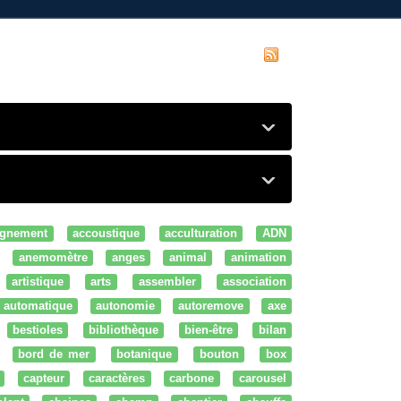
gnement
accoustique
acculturation
ADN
anemomètre
anges
animal
animation
artistique
arts
assembler
association
automatique
autonomie
autoremove
axe
bestioles
bibliothèque
bien-être
bilan
bord de mer
botanique
bouton
box
capteur
caractères
carbone
carousel