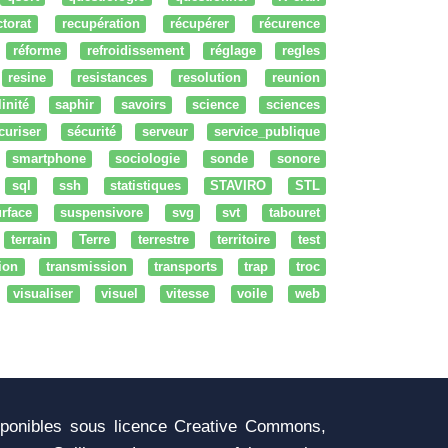
ctorat
recupération
récupérer
récurence
réforme
refroidissement
réglage
regles
resine
resistances
resolution
reunion
linité
saphir
savoirs
science
sciences
curiser
sécurité
serveur
service_publique
smartphone
sociologie
sonde
sonore
sql
ssh
statistiques
STAVIRO
STL
rface
suspensivore
svg
svt
tabouret
terrain
Terre
terrestre
territoire
test
tion
transmission
transports
trap
troc
visualiser
visuel
vitesse
voile
web
sponibles sous licence Creative Commons,