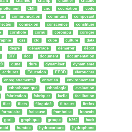
olant
chaines
champ
chantier
chauffe
ignottement
CMF
cnc
cocréation
code
ne
communication
communs
composant
nectés
connexion
conscience
constituer
e
cornhole
cornu
corompu
corriger
raphie
css
ctd
cube
culture
data
t
degré
démarrage
démarrer
dépot
DIY
doc
document
documentation
20
dune
dure
dynamiser
dynamisme
ecritures
Education
EEDD
éfaroucher
enregistrements
entretien
environnement
ethnobotanique
ethnologie
evaluation
fabrication
fabriquer
facile
facilitation
filet
filets
filoguidé
filtreurs
firefox
formulaire
fraiseuse
framboise
français
goril
graphique
groupe
h264
hack
noid
humide
hydrocarbure
hydrophone