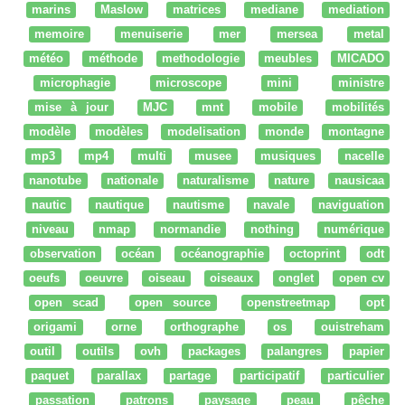
marins
Maslow
matrices
mediane
mediation
memoire
menuiserie
mer
mersea
metal
météo
méthode
methodologie
meubles
MICADO
microphagie
microscope
mini
ministre
mise à jour
MJC
mnt
mobile
mobilités
modèle
modèles
modelisation
monde
montagne
mp3
mp4
multi
musee
musiques
nacelle
nanotube
nationale
naturalisme
nature
nausicaa
nautic
nautique
nautisme
navale
naviguation
niveau
nmap
normandie
nothing
numérique
observation
océan
océanographie
octoprint
odt
oeufs
oeuvre
oiseau
oiseaux
onglet
open cv
open scad
open source
openstreetmap
opt
origami
orne
orthographe
os
ouistreham
outil
outils
ovh
packages
palangres
papier
paquet
parallax
partage
participatif
particulier
passation
patrons
paysage
peau
pêche