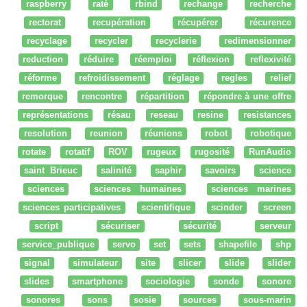
raspberry
raté
rbind
rechange
recherche
rectorat
recupération
récupérer
récurence
recyclage
recycler
recyclerie
redimensionner
reduction
réduire
réemploi
réflexion
reflexivité
réforme
refroidissement
réglage
regles
relief
remorque
rencontre
répartition
répondre à une offre
représentations
résau
reseau
resine
resistances
resolution
reunion
réunions
robot
robotique
rotate
rotatif
ROV
rugeux
rugosité
RunAudio
saint Brieuc
salinité
saphir
savoirs
science
sciences
sciences humaines
sciences marines
sciences participatives
scientifique
scinder
screen
script
sécuriser
sécurité
serveur
service_publique
servo
set
sets
shapefile
shp
signal
simulateur
site
slicer
slide
slider
slides
smartphone
sociologie
sonde
sonore
sonores
sons
sosie
sources
sous-marin