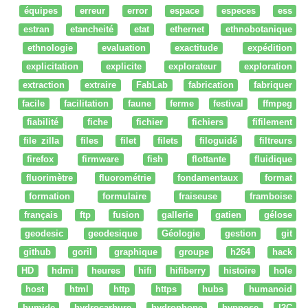
équipes
erreur
error
espace
especes
ess
estran
etancheité
etat
ethernet
ethnobotanique
ethnologie
evaluation
exactitude
expédition
explicitation
explicite
explorateur
exploration
extraction
extraire
FabLab
fabrication
fabriquer
facile
facilitation
faune
ferme
festival
ffmpeg
fiabilité
fiche
fichier
fichiers
fifilement
file zilla
files
filet
filets
filoguidé
filtreurs
firefox
firmware
fish
flottante
fluidique
fluorimètre
fluorométrie
fondamentaux
format
formation
formulaire
fraiseuse
framboise
français
ftp
fusion
gallerie
gatien
gélose
geodesic
geodesique
Géologie
gestion
git
github
goril
graphique
groupe
h264
hack
HD
hdmi
heures
hifi
hifiberry
histoire
hole
host
html
http
https
hubs
humanoid
humide
hydrocarbure
hydrophone
hypnose
I2C