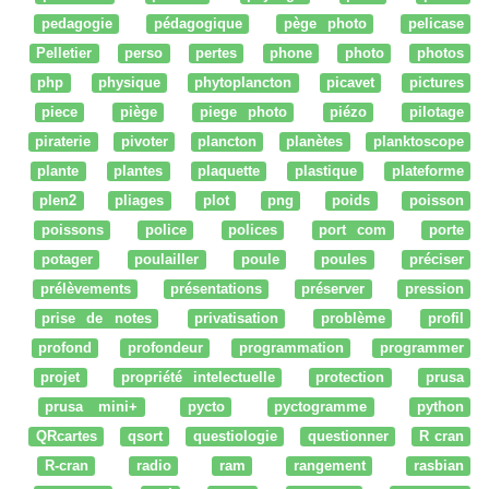
pedagogie
pédagogique
pège photo
pelicase
Pelletier
perso
pertes
phone
photo
photos
php
physique
phytoplancton
picavet
pictures
piece
piège
piege photo
piézo
pilotage
piraterie
pivoter
plancton
planètes
planktoscope
plante
plantes
plaquette
plastique
plateforme
plen2
pliages
plot
png
poids
poisson
poissons
police
polices
port com
porte
potager
poulailler
poule
poules
préciser
prélèvements
présentations
préserver
pression
prise de notes
privatisation
problème
profil
profond
profondeur
programmation
programmer
projet
propriété intelectuelle
protection
prusa
prusa mini+
pycto
pyctogramme
python
QRcartes
qsort
questiologie
questionner
R cran
R-cran
radio
ram
rangement
rasbian