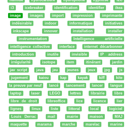
i3
icebreaker
identification
identifier
ikea
image
images
import
impression
imprimante
indésirable
indoor
informatique
initiatives
inkscape
innover
installation
installer
instrumentation
Intelligence artificielle
intelligence collective
interface
internet décarbonner
introduction
inutile
invisible
IP address
irrégularité
isotope
item
itinérant
jardin
jav script
java
jeu
jeunes
jeux
jpg
js
jugement
kaiou
kap
kayak
kiff
kite
la preuve par neuf
lancé
lancement
lancer
langue
laptop
laser
LEGO
lettres
librairie
libre
libre de droit
libreoffice
lice
licence
lier
lignes
linux
liste
littoral
local
logiciel
Louis Derrac
mail
mairie
maison
MAJ
maquette
marama
marche
marelac
marine