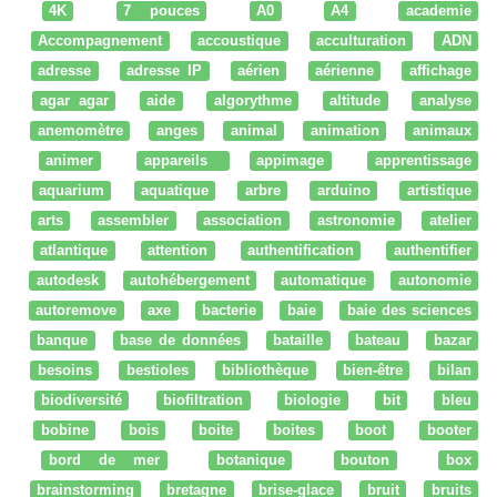
4K
7 pouces
A0
A4
academie
Accompagnement
accoustique
acculturation
ADN
adresse
adresse IP
aérien
aérienne
affichage
agar agar
aide
algorythme
altitude
analyse
anemomètre
anges
animal
animation
animaux
animer
appareils
appimage
apprentissage
aquarium
aquatique
arbre
arduino
artistique
arts
assembler
association
astronomie
atelier
atlantique
attention
authentification
authentifier
autodesk
autohébergement
automatique
autonomie
autoremove
axe
bacterie
baie
baie des sciences
banque
base de données
bataille
bateau
bazar
besoins
bestioles
bibliothèque
bien-être
bilan
biodiversité
biofiltration
biologie
bit
bleu
bobine
bois
boite
boites
boot
booter
bord de mer
botanique
bouton
box
brainstorming
bretagne
brise-glace
bruit
bruits