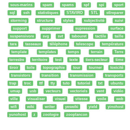
sous-marins
spam
spams
spf
spi
sport
sql
ssh
statistiques
STAVIRO
STL
stlreparer
storming
structure
styles
subjectivité
suivi
support
supprimer
supression
surface
suspensivore
svg
svt
tabouret
tactile
taille
tara
tasseaux
téléphone
telescope
température
template
templates
temps
terrain
Terre
terrestre
territoire
test
texte
tiers-secteur
time
tiroir
toile
topographie
tour
tourner
toxicité
transistors
transition
transmission
transports
trap
troc
ttf
tty
tuto
tutoriel
txt
ubuntu
umap
usb
vecteurs
vectoriels
vent
vidéo
ville
visualiser
visuel
vitesse
voile
web
wifi
wiki
writer
yeswiki
yield
yinohost
yunohost
z
zoologie
zooplancon