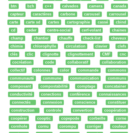
btn
bzh
c++
calvados
camera
canada
capteur
caractères
carbone
carousel
carrousel
carte
carte sd
cartes
cartographie
cassé
cbind
cd
ceder
centre-social
cerf-volant
chaines
champ
chantier
chauffe
check-list
cheveux
chimie
chlorophylle
circulation
clavier
clefs
clés
clic
clignotte
clignottement
CMF
cnc
cocréation
code
collaboratif
collaboration
collectif
colonnes
color
commande
commons
communauté
commune
communication
communs
composant
compostabilité
comptage
concatainer
conductivité
conections
conférence
connaissances
connectés
connexion
conscience
constituer
construction
controle
convertion
coopération
coopérer
cooptic
copepode
corbeille
corne
cornhole
cornu
corompu
corriger
couleur