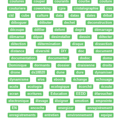
coulures
couper
courants
courbe
couture
couturiere
coworking
cpie
cristalographie
css
ctd
cube
culture
data
datas
dates
débat
déboguer
débuter
dechet
deconstruction
découpe
défiler
defont
degré
démarrage
démarrer
dépot
desinstaller
dessin
détecter
détection
détermination
disque
dissection
distance
diversité
DIY
doc
document
documentation
documenter
dodoc
dome
Dominique
dormants
dossier
draisienne
droits
drone
ds18B20
dune
dure
dynamiser
dynamisme
e/os
ebook
échange
echouage
ecole
ecologie
ecologique
écorché
écoute
ecran
ecritures
Education
EEDD
éfaroucher
electronique
élevage
éloigner
emotion
empreinte
EN
encoche
energizer
enregistrement
enregistrements
entretien
environnement
equipe