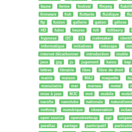
faune
ferme
festival
ffmpeg
fiabili
firmware
fish
flottante
fluidique
fl
ftp
fusion
gallerie
gatien
gélose
HD
hdmi
heures
hifi
hifiberry
hypnose
I2C
i3
icebreaker
identi
informatique
initiatives
inkscape
in
internet décarbonner
introduction
inutile
jeux
jpg
js
jugement
kaiou
kap
lettres
librairie
libre
libre de droit
mairie
maison
MAJ
maquette
m
menuiserie
mer
mersea
metal
mise à jour
MJC
mnt
mobile
mobil
nacelle
nanotube
nationale
naturalism
nothing
numérique
observation
océan
open source
openstreetmap
opt
origam
parallax
partage
participatif
particulie