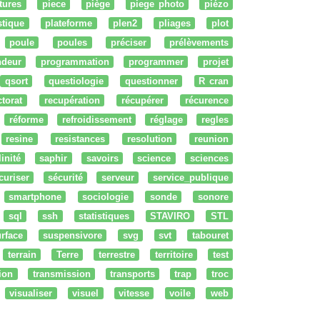
tures
piece
piège
piege photo
piézo
stique
plateforme
plen2
pliages
plot
poule
poules
préciser
prélèvements
ndeur
programmation
programmer
projet
qsort
questiologie
questionner
R cran
ctorat
recupération
récupérer
récurence
réforme
refroidissement
réglage
regles
resine
resistances
resolution
reunion
linité
saphir
savoirs
science
sciences
curiser
sécurité
serveur
service_publique
smartphone
sociologie
sonde
sonore
sql
ssh
statistiques
STAVIRO
STL
rface
suspensivore
svg
svt
tabouret
terrain
Terre
terrestre
territoire
test
tion
transmission
transports
trap
troc
visualiser
visuel
vitesse
voile
web