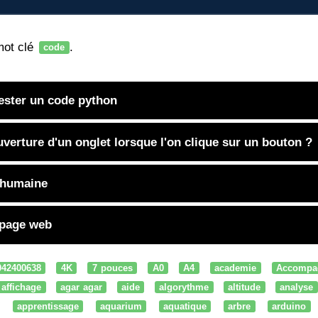
mot clé
.
code
tester un code python
verture d'un onglet lorsque l'on clique sur un bouton ?
 humaine
 page web
042400638
4K
7 pouces
A0
A4
academie
Accompa
affichage
agar agar
aide
algorythme
altitude
analyse
apprentissage
aquarium
aquatique
arbre
arduino