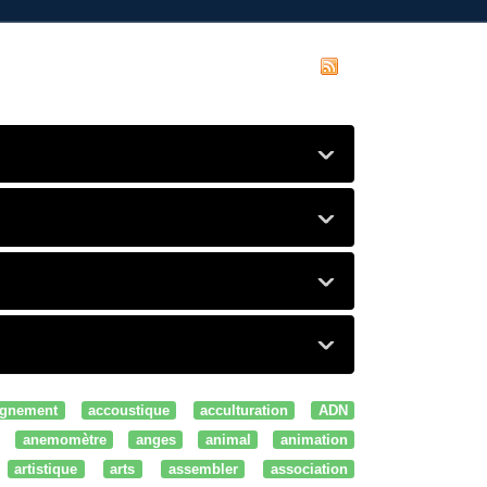
gnement
accoustique
acculturation
ADN
anemomètre
anges
animal
animation
artistique
arts
assembler
association