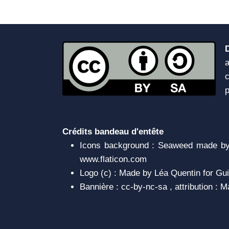
a
c
Crédits bandeau d'entête
Icons background : Seaweed made by 
www.flaticon.com
Logo (c) : Made by Léa Quentin for Gui
Bannière : cc-by-nc-sa , attribution :