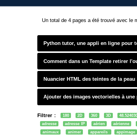
Un total de 4 pages a été trouvé avec le 
Python tutor, une appli en ligne pour 
Comment dans un Template retirer l'ou
Nuancier HTML des teintes de la peau
Ajouter des images vectorielles à une
Filtrer :
180
2D
360
3D
48.52403
adresse
adresse IP
aérien
aérienne
animaux
animer
appareils
appimage