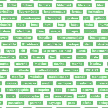
té
fiche
fichier
fichiers
fifilement
file zilla
files
uorimètre
fluorométrie
fondamentaux
format
formation
geodesic
geodesique
Géologie
gestion
git
github
histoire
hole
host
html
http
https
hubs
huma
fication
identifier
ikea
image
images
import
imp
nover
installation
installer
instrumentation
Intelligence 
invisible
IP address
irrégularité
isotope
item
itinéra
kayak
kiff
kite
la preuve par neuf
lancé
lancement
libreoffice
lice
licence
lier
lignes
linux
liste
li
arama
marche
marelac
marine
marins
Maslow
météo
méthode
methodologie
meubles
MICADO
m
ités
modèle
modèles
modelisation
monde
montagne
e
nature
nausicaa
nautic
nautique
nautisme
navale
océanographie
octoprint
odt
oeufs
oeuvre
oisea
i
orne
orthographe
os
ouistreham
outil
outils
o
r
passation
patrons
paysage
peau
pêche
pedag