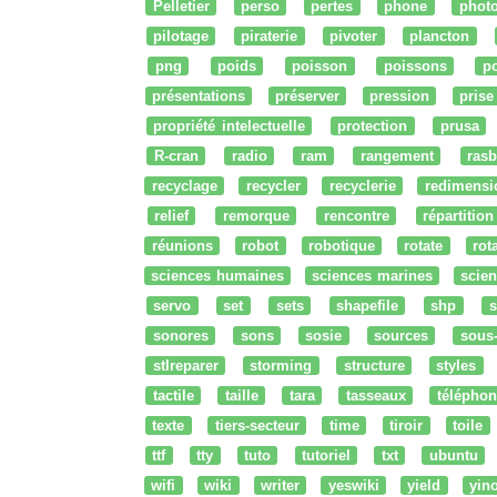
Pelletier
perso
pertes
phone
phot
pilotage
piraterie
pivoter
plancton
png
poids
poisson
poissons
po
présentations
préserver
pression
prise
propriété intelectuelle
protection
prusa
R-cran
radio
ram
rangement
rasb
recyclage
recycler
recyclerie
redimensi
relief
remorque
rencontre
répartition
réunions
robot
robotique
rotate
rota
sciences humaines
sciences marines
scien
servo
set
sets
shapefile
shp
s
sonores
sons
sosie
sources
sous
stlreparer
storming
structure
styles
tactile
taille
tara
tasseaux
téléphon
texte
tiers-secteur
time
tiroir
toile
ttf
tty
tuto
tutoriel
txt
ubuntu
wifi
wiki
writer
yeswiki
yield
yin