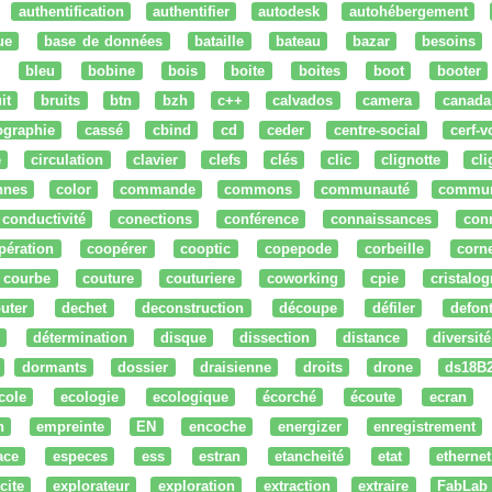
authentification
authentifier
autodesk
autohébergement
ue
base de données
bataille
bateau
bazar
besoins
bleu
bobine
bois
boite
boites
boot
booter
it
bruits
btn
bzh
c++
calvados
camera
canada
ographie
cassé
cbind
cd
ceder
centre-social
cerf-v
e
circulation
clavier
clefs
clés
clic
clignotte
cl
nnes
color
commande
commons
communauté
commu
conductivité
conections
conférence
connaissances
con
pération
coopérer
cooptic
copepode
corbeille
corn
courbe
couture
couturiere
coworking
cpie
cristalog
uter
dechet
deconstruction
découpe
défiler
defon
détermination
disque
dissection
distance
diversité
dormants
dossier
draisienne
droits
drone
ds18B
cole
ecologie
ecologique
écorché
écoute
ecran
n
empreinte
EN
encoche
energizer
enregistrement
ace
especes
ess
estran
etancheité
etat
ethernet
cite
explorateur
exploration
extraction
extraire
FabLab