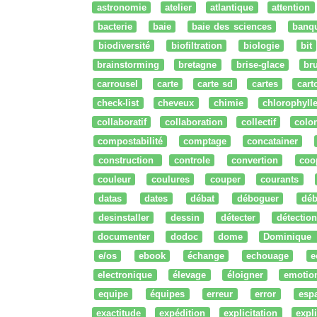
astronomie
atelier
atlantique
attention
bacterie
baie
baie des sciences
banq
biodiversité
biofiltration
biologie
bit
brainstorming
bretagne
brise-glace
bru
carrousel
carte
carte sd
cartes
cart
check-list
cheveux
chimie
chlorophyll
collaboratif
collaboration
collectif
colo
compostabilité
comptage
concatainer
construction
controle
convertion
coo
couleur
coulures
couper
courants
datas
dates
débat
déboguer
déb
desinstaller
dessin
détecter
détection
documenter
dodoc
dome
Dominique
e/os
ebook
échange
echouage
e
electronique
élevage
éloigner
emotio
equipe
équipes
erreur
error
esp
exactitude
expédition
explicitation
expli