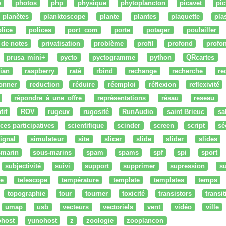
o
photos
php
physique
phytoplancton
picavet
pic
planètes
planktoscope
plante
plantes
plaquette
pla
lice
polices
port com
porte
potager
poulailler
 de notes
privatisation
problème
profil
profond
profo
prusa mini+
pycto
pyctogramme
python
QRcartes
ian
raspberry
raté
rbind
rechange
recherche
re
onner
reduction
réduire
réemploi
réflexion
reflexivité
répondre à une offre
représentations
résau
reseau
tif
ROV
rugeux
rugosité
RunAudio
saint Brieuc
sa
ces participatives
scientifique
scinder
screen
script
sé
ignal
simulateur
site
slicer
slide
slider
slides
-marin
sous-marins
spam
spams
spf
spi
sport
subjectivité
suivi
support
supprimer
supression
su
e
telescope
température
template
templates
temps
topographie
tour
tourner
toxicité
transistors
transi
umap
usb
vecteurs
vectoriels
vent
vidéo
ville
ohost
yunohost
z
zoologie
zooplancon