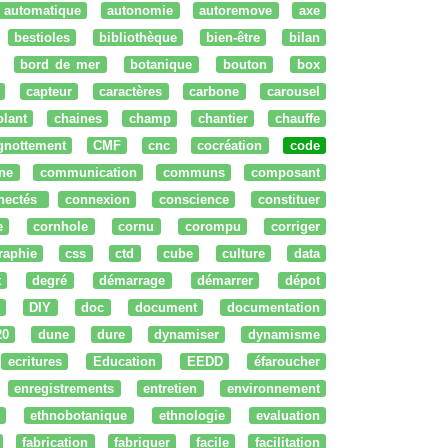
automatique
autonomie
autoremove
axe
bestioles
bibliothèque
bien-être
bilan
bord de mer
botanique
bouton
box
capteur
caractères
carbone
carousel
olant
chaines
champ
chantier
chauffe
ignottement
CMF
cnc
cocréation
code
ne
communication
communs
composant
nectés
connexion
conscience
constituer
e
cornhole
cornu
corompu
corriger
raphie
css
ctd
cube
culture
data
t
degré
démarrage
démarrer
dépot
DIY
doc
document
documentation
20
dune
dure
dynamiser
dynamisme
ecritures
Education
EEDD
éfaroucher
enregistrements
entretien
environnement
ethnobotanique
ethnologie
evaluation
fabrication
fabriquer
facile
facilitation