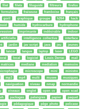
filet
filets
filoguidé
filtreurs
firefox
formulaire
fraiseuse
framboise
français
goril
graphique
groupe
h264
hack
noid
humide
hydrocarbure
hydrophone
ression
imprimante
indésirable
indoor
artificielle
intelligence collective
interface
nt
jardin
jav script
java
jeu
jeunes
lancer
langue
laptop
laser
LEGO
ttoral
local
logiciel
Louis Derrac
mail
matrices
mediane
mediation
memoire
icrophagie
microscope
mini
ministre
mp3
mp4
multi
musee
musiques
naviguation
niveau
nmap
normandie
u
oiseaux
onglet
open cv
open scad
vh
packages
palangres
papier
paquet
ogie
pédagogique
pège photo
pelicase