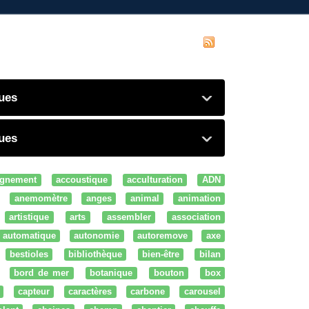
ques
ques
gnement
accoustique
acculturation
ADN
anemomètre
anges
animal
animation
artistique
arts
assembler
association
automatique
autonomie
autoremove
axe
bestioles
bibliothèque
bien-être
bilan
bord de mer
botanique
bouton
box
capteur
caractères
carbone
carousel