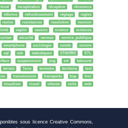
ctorat
recupération
récupérer
récurence
réforme
refroidissement
réglage
regles
resine
resistances
resolution
reunion
linité
saphir
savoirs
science
sciences
curiser
sécurité
serveur
service_publique
smartphone
sociologie
sonde
sonore
sql
ssh
statistiques
STAVIRO
STL
rface
suspensivore
svg
svt
tabouret
terrain
Terre
terrestre
territoire
test
tion
transmission
transports
trap
troc
visualiser
visuel
vitesse
voile
web
sponibles sous licence Creative Commons,