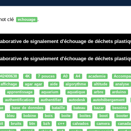
mot clé
.
echouage
llaborative de signalement d'échouage de déchets plasti
llaborative de signalement d'échouage de déchets plasti
042400638
4K
7 pouces
A0
A4
academie
Accompa
affichage
agar agar
aide
algorythme
altitude
analyse
apprentissage
aquarium
aquatique
arbre
arduino
authentification
authentifier
autodesk
autohébergement
ue
base de données
bataille
bateau
bazar
besoins
bleu
bobine
bois
boite
boites
boot
booter
it
bruits
btn
bzh
c++
calvados
camera
canada