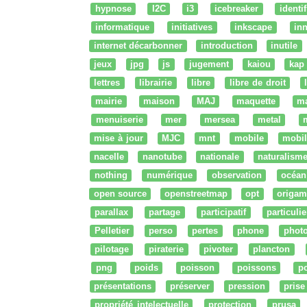
hypnose
I2C
i3
icebreaker
identi
informatique
initiatives
inkscape
in
internet décarbonner
introduction
inutile
jeux
jpg
js
jugement
kaiou
kap
lettres
librairie
libre
libre de droit
mairie
maison
MAJ
maquette
m
menuiserie
mer
mersea
metal
mise à jour
MJC
mnt
mobile
mobil
nacelle
nanotube
nationale
naturalism
nothing
numérique
observation
océan
open source
openstreetmap
opt
origam
parallax
partage
participatif
particulie
Pelletier
perso
pertes
phone
phot
pilotage
piraterie
pivoter
plancton
png
poids
poisson
poissons
po
présentations
préserver
pression
prise
propriété intelectuelle
protection
prusa