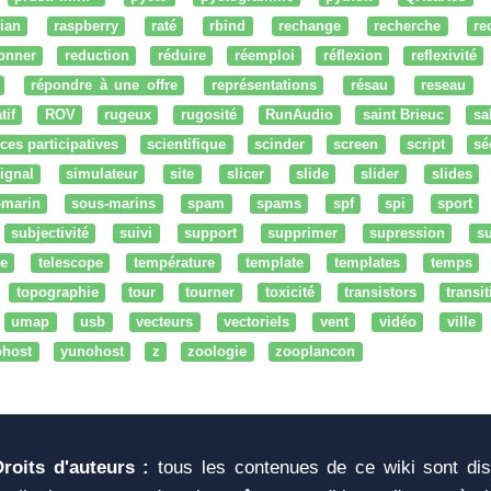
ian
raspberry
raté
rbind
rechange
recherche
re
onner
reduction
réduire
réemploi
réflexion
reflexivité
répondre à une offre
représentations
résau
reseau
tif
ROV
rugeux
rugosité
RunAudio
saint Brieuc
sa
ces participatives
scientifique
scinder
screen
script
sé
ignal
simulateur
site
slicer
slide
slider
slides
-marin
sous-marins
spam
spams
spf
spi
sport
subjectivité
suivi
support
supprimer
supression
su
e
telescope
température
template
templates
temps
topographie
tour
tourner
toxicité
transistors
transi
umap
usb
vecteurs
vectoriels
vent
vidéo
ville
ohost
yunohost
z
zoologie
zooplancon
Droits d'auteurs :
tous les contenues de ce wiki sont di