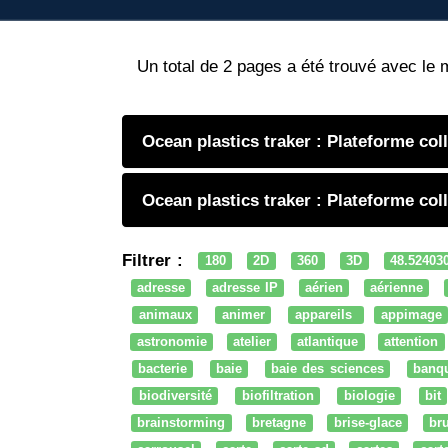
Un total de 2 pages a été trouvé avec le 
Ocean plastics traker : Plateforme co
Ocean plastics traker : Plateforme co
Filtrer :
180
2D
360
3D
48.52403
adresse
adresse IP
aérien
aérienne
animaux
animer
appareils
appimage
astronomie
atelier
atlantique
attention
bacterie
baie
baie des sciences
banq
biodiversité
biofiltration
biologie
bit
brainstorming
bretagne
brise-glace
bru