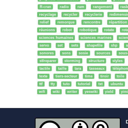
R-cran
radio
ram
rangement
rasb
recyclage
recycler
recyclerie
redimensi
relief
remorque
rencontre
répartition
réunions
robot
robotique
rotate
rota
sciences humaines
sciences marines
scien
servo
set
sets
shapefile
shp
s
sonores
sons
sosie
sources
sous
stlreparer
storming
structure
styles
tactile
taille
tara
tasseaux
téléphon
texte
tiers-secteur
time
tiroir
toile
ttf
tty
tuto
tutoriel
txt
ubuntu
wifi
wiki
writer
yeswiki
yield
yin