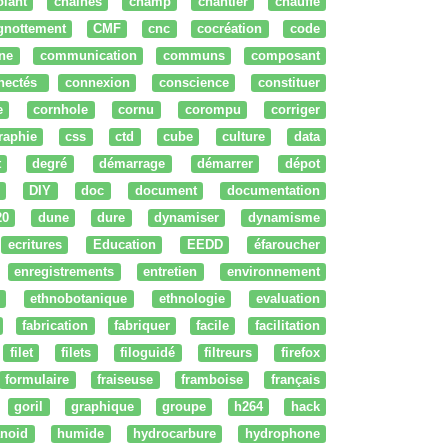
olant
chaines
champ
chantier
chauffe
ignottement
CMF
cnc
cocréation
code
ne
communication
communs
composant
nectés
connexion
conscience
constituer
e
cornhole
cornu
corompu
corriger
raphie
css
ctd
cube
culture
data
t
degré
démarrage
démarrer
dépot
DIY
doc
document
documentation
20
dune
dure
dynamiser
dynamisme
ecritures
Education
EEDD
éfaroucher
enregistrements
entretien
environnement
ethnobotanique
ethnologie
evaluation
fabrication
fabriquer
facile
facilitation
filet
filets
filoguidé
filtreurs
firefox
formulaire
fraiseuse
framboise
français
goril
graphique
groupe
h264
hack
noid
humide
hydrocarbure
hydrophone