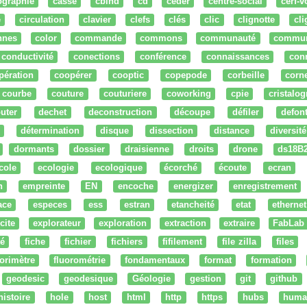
ographie
cassé
cbind
cd
ceder
centre-social
cerf-v
e
circulation
clavier
clefs
clés
clic
clignotte
cl
nnes
color
commande
commons
communauté
commu
conductivité
conections
conférence
connaissances
con
pération
coopérer
cooptic
copepode
corbeille
corn
courbe
couture
couturiere
coworking
cpie
cristalog
uter
dechet
deconstruction
découpe
défiler
defon
détermination
disque
dissection
distance
diversité
dormants
dossier
draisienne
droits
drone
ds18B
cole
ecologie
ecologique
écorché
écoute
ecran
n
empreinte
EN
encoche
energizer
enregistrement
ace
especes
ess
estran
etancheité
etat
ethernet
cite
explorateur
exploration
extraction
extraire
FabLab
té
fiche
fichier
fichiers
fifilement
file zilla
files
uorimètre
fluorométrie
fondamentaux
format
formation
geodesic
geodesique
Géologie
gestion
git
github
histoire
hole
host
html
http
https
hubs
huma