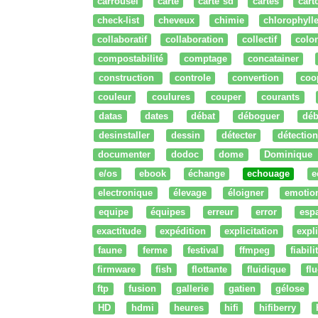
carrousel
carte
carte sd
cartes
cart
check-list
cheveux
chimie
chlorophyll
collaboratif
collaboration
collectif
colo
compostabilité
comptage
concatainer
construction
controle
convertion
coo
couleur
coulures
couper
courants
datas
dates
débat
déboguer
déb
desinstaller
dessin
détecter
détection
documenter
dodoc
dome
Dominique
e/os
ebook
échange
echouage
e
electronique
élevage
éloigner
emotio
equipe
équipes
erreur
error
esp
exactitude
expédition
explicitation
expli
faune
ferme
festival
ffmpeg
fiabili
firmware
fish
flottante
fluidique
fl
ftp
fusion
gallerie
gatien
gélose
HD
hdmi
heures
hifi
hifiberry