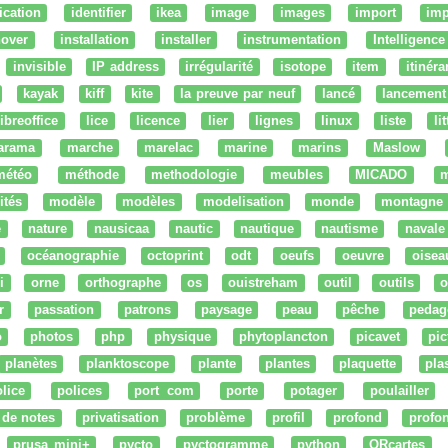
fication
identifier
ikea
image
images
import
imp
nover
installation
installer
instrumentation
Intelligence 
invisible
IP address
irrégularité
isotope
item
itinéra
kayak
kiff
kite
la preuve par neuf
lancé
lancement
libreoffice
lice
licence
lier
lignes
linux
liste
li
arama
marche
marelac
marine
marins
Maslow
météo
méthode
methodologie
meubles
MICADO
m
ités
modèle
modèles
modelisation
monde
montagne
e
nature
nausicaa
nautic
nautique
nautisme
navale
océanographie
octoprint
odt
oeufs
oeuvre
oisea
i
orne
orthographe
os
ouistreham
outil
outils
o
r
passation
patrons
paysage
peau
pêche
pedag
o
photos
php
physique
phytoplancton
picavet
pic
planètes
planktoscope
plante
plantes
plaquette
pla
lice
polices
port com
porte
potager
poulailler
 de notes
privatisation
problème
profil
profond
profo
prusa mini+
pycto
pyctogramme
python
QRcartes