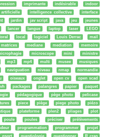
ression
imprimante
indésirable
indoor
artificielle
intelligence collective
interface
nt
jardin
jav script
java
jeu
jeunes
lancer
langue
laptop
laser
LEGO
ttoral
local
logiciel
Louis Derrac
mail
matrices
mediane
mediation
memoire
icrophagie
microscope
mini
ministre
mp3
mp4
multi
musee
musiques
naviguation
niveau
nmap
normandie
u
oiseaux
onglet
open cv
open scad
vh
packages
palangres
papier
paquet
ogie
pédagogique
pège photo
pelicase
tures
piece
piège
piege photo
piézo
stique
plateforme
plen2
pliages
plot
poule
poules
préciser
prélèvements
ndeur
programmation
programmer
projet
qsort
questiologie
questionner
R cran