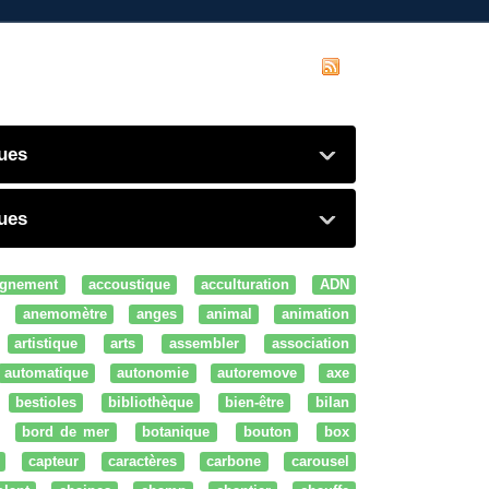
ques
ques
gnement
accoustique
acculturation
ADN
anemomètre
anges
animal
animation
artistique
arts
assembler
association
automatique
autonomie
autoremove
axe
bestioles
bibliothèque
bien-être
bilan
bord de mer
botanique
bouton
box
capteur
caractères
carbone
carousel