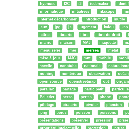
hypnose
I2C
i3
icebreaker
identi
informatique
initiatives
inkscape
in
internet décarbonner
introduction
inutile
jeux
jpg
js
jugement
kaiou
kap
lettres
librairie
libre
libre de droit
mairie
maison
MAJ
maquette
m
menuiserie
mer
mersea
metal
mise à jour
MJC
mnt
mobile
mobil
nacelle
nanotube
nationale
naturalism
nothing
numérique
observation
océan
open source
openstreetmap
opt
origam
parallax
partage
participatif
particulie
Pelletier
perso
pertes
phone
phot
pilotage
piraterie
pivoter
plancton
png
poids
poisson
poissons
po
présentations
préserver
pression
prise
propriété intelectuelle
protection
prusa