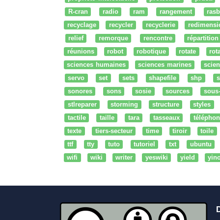
R-cran
radio
ram
rangement
rasb
recyclage
recycler
recyclerie
redimensi
relief
remorque
rencontre
répartition
réunions
robot
robotique
rotate
rota
sciences humaines
sciences marines
scien
servo
set
sets
shapefile
shp
s
sonores
sons
sosie
sources
sous
stlreparer
storming
structure
styles
tactile
taille
tara
tasseaux
téléphon
texte
tiers-secteur
time
tiroir
toile
ttf
tty
tuto
tutoriel
txt
ubuntu
wifi
wiki
writer
yeswiki
yield
yin