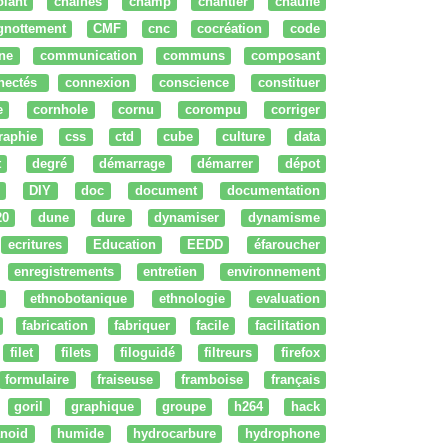
olant
chaines
champ
chantier
chauffe
ignottement
CMF
cnc
cocréation
code
ne
communication
communs
composant
nectés
connexion
conscience
constituer
e
cornhole
cornu
corompu
corriger
raphie
css
ctd
cube
culture
data
t
degré
démarrage
démarrer
dépot
DIY
doc
document
documentation
20
dune
dure
dynamiser
dynamisme
ecritures
Education
EEDD
éfaroucher
enregistrements
entretien
environnement
ethnobotanique
ethnologie
evaluation
fabrication
fabriquer
facile
facilitation
filet
filets
filoguidé
filtreurs
firefox
formulaire
fraiseuse
framboise
français
goril
graphique
groupe
h264
hack
noid
humide
hydrocarbure
hydrophone