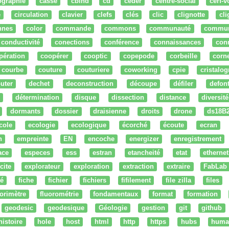
ographie
cassé
cbind
cd
ceder
centre-social
cerf-v
e
circulation
clavier
clefs
clés
clic
clignotte
cl
nnes
color
commande
commons
communauté
commu
conductivité
conections
conférence
connaissances
con
pération
coopérer
cooptic
copepode
corbeille
corn
courbe
couture
couturiere
coworking
cpie
cristalog
uter
dechet
deconstruction
découpe
défiler
defon
détermination
disque
dissection
distance
diversité
dormants
dossier
draisienne
droits
drone
ds18B
cole
ecologie
ecologique
écorché
écoute
ecran
n
empreinte
EN
encoche
energizer
enregistrement
ace
especes
ess
estran
etancheité
etat
ethernet
cite
explorateur
exploration
extraction
extraire
FabLab
té
fiche
fichier
fichiers
fifilement
file zilla
files
uorimètre
fluorométrie
fondamentaux
format
formation
geodesic
geodesique
Géologie
gestion
git
github
histoire
hole
host
html
http
https
hubs
huma