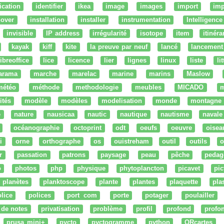
fication
identifier
ikea
image
images
import
imp
nover
installation
installer
instrumentation
Intelligence 
invisible
IP address
irrégularité
isotope
item
itinéra
kayak
kiff
kite
la preuve par neuf
lancé
lancement
libreoffice
lice
licence
lier
lignes
linux
liste
li
arama
marche
marelac
marine
marins
Maslow
météo
méthode
methodologie
meubles
MICADO
m
ités
modèle
modèles
modelisation
monde
montagne
e
nature
nausicaa
nautic
nautique
nautisme
navale
océanographie
octoprint
odt
oeufs
oeuvre
oisea
i
orne
orthographe
os
ouistreham
outil
outils
o
r
passation
patrons
paysage
peau
pêche
pedag
o
photos
php
physique
phytoplancton
picavet
pic
planètes
planktoscope
plante
plantes
plaquette
pla
lice
polices
port com
porte
potager
poulailler
 de notes
privatisation
problème
profil
profond
profo
prusa mini+
pycto
pyctogramme
python
QRcartes