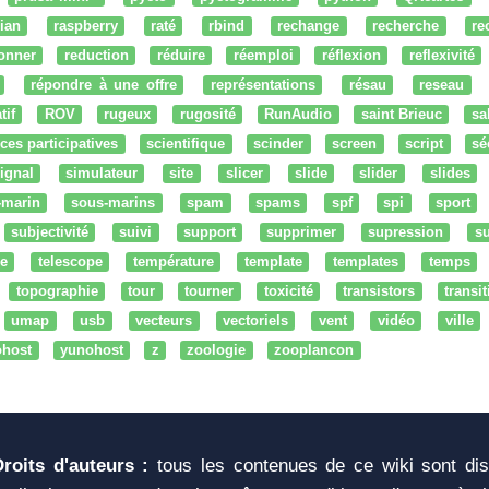
ian
raspberry
raté
rbind
rechange
recherche
re
onner
reduction
réduire
réemploi
réflexion
reflexivité
répondre à une offre
représentations
résau
reseau
tif
ROV
rugeux
rugosité
RunAudio
saint Brieuc
sa
ces participatives
scientifique
scinder
screen
script
sé
ignal
simulateur
site
slicer
slide
slider
slides
-marin
sous-marins
spam
spams
spf
spi
sport
subjectivité
suivi
support
supprimer
supression
su
e
telescope
température
template
templates
temps
topographie
tour
tourner
toxicité
transistors
transi
umap
usb
vecteurs
vectoriels
vent
vidéo
ville
ohost
yunohost
z
zoologie
zooplancon
Droits d'auteurs :
tous les contenues de ce wiki sont di