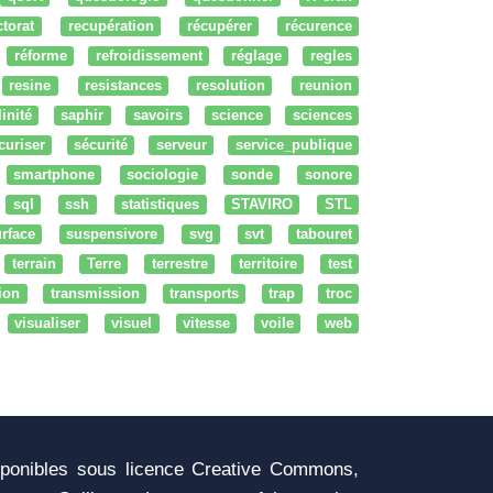
ctorat
recupération
récupérer
récurence
réforme
refroidissement
réglage
regles
resine
resistances
resolution
reunion
linité
saphir
savoirs
science
sciences
curiser
sécurité
serveur
service_publique
smartphone
sociologie
sonde
sonore
sql
ssh
statistiques
STAVIRO
STL
rface
suspensivore
svg
svt
tabouret
terrain
Terre
terrestre
territoire
test
tion
transmission
transports
trap
troc
visualiser
visuel
vitesse
voile
web
sponibles sous licence Creative Commons,