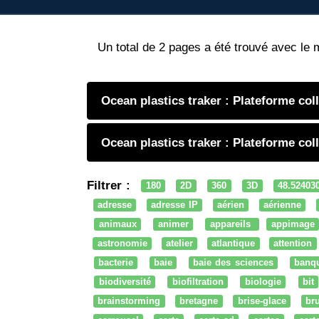
Un total de 2 pages a été trouvé avec le 
Ocean plastics traker : Plateforme co
Ocean plastics traker : Plateforme co
Filtrer :
180
2D
360
3D
48.52403
adresse
adresse IP
aérien
aérienne
animaux
animer
appareils
appimage
astronomie
atelier
atlantique
attention
bacterie
baie
baie des sciences
banq
biodiversité
biofiltration
biologie
bit
brainstorming
bretagne
brise-glace
bru