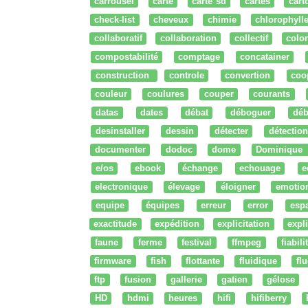
carrousel
carte
carte sd
cartes
cart
check-list
cheveux
chimie
chlorophyll
collaboratif
collaboration
collectif
colo
compostabilité
comptage
concatainer
construction
controle
convertion
coo
couleur
coulures
couper
courants
datas
dates
débat
déboguer
déb
desinstaller
dessin
détecter
détection
documenter
dodoc
dome
Dominique
e/os
ebook
échange
echouage
e
electronique
élevage
éloigner
emotio
equipe
équipes
erreur
error
esp
exactitude
expédition
explicitation
expli
faune
ferme
festival
ffmpeg
fiabili
firmware
fish
flottante
fluidique
fl
ftp
fusion
gallerie
gatien
gélose
HD
hdmi
heures
hifi
hifiberry