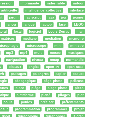
ression
imprimante
indésirable
indoor
artificielle
intelligence collective
interface
nt
jardin
jav script
java
jeu
jeunes
lancer
langue
laptop
laser
LEGO
ttoral
local
logiciel
Louis Derrac
mail
matrices
mediane
mediation
memoire
icrophagie
microscope
mini
ministre
mp3
mp4
multi
musee
musiques
naviguation
niveau
nmap
normandie
u
oiseaux
onglet
open cv
open scad
vh
packages
palangres
papier
paquet
ogie
pédagogique
pège photo
pelicase
tures
piece
piège
piege photo
piézo
stique
plateforme
plen2
pliages
plot
poule
poules
préciser
prélèvements
ndeur
programmation
programmer
projet
qsort
questiologie
questionner
R cran