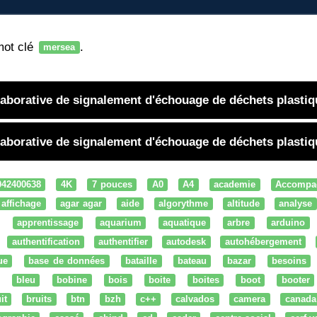
mot clé
.
mersea
llaborative de signalement d'échouage de déchets plasti
llaborative de signalement d'échouage de déchets plasti
042400638
4K
7 pouces
A0
A4
academie
Accompa
affichage
agar agar
aide
algorythme
altitude
analyse
apprentissage
aquarium
aquatique
arbre
arduino
authentification
authentifier
autodesk
autohébergement
ue
base de données
bataille
bateau
bazar
besoins
bleu
bobine
bois
boite
boites
boot
booter
it
bruits
btn
bzh
c++
calvados
camera
canada