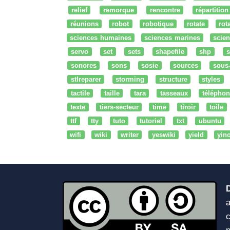
relief
remorque
rencontre
répartition
réunions
robot
robotique
rotate
rota
sciences humaines
sciences marines
scien
servo
set
sets
shapefile
shp
s
sonores
sons
sosie
sources
sous
stlreparer
storming
structure
styles
tactile
taille
tara
tasseaux
téléphon
texte
tiers-secteur
time
tiroir
toile
ttf
tty
tuto
tutoriel
txt
ubuntu
wifi
wiki
writer
yeswiki
yield
yin
a
c