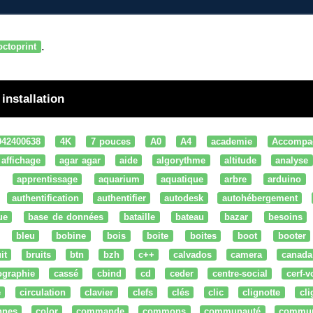
.
octoprint
installation
042400638
4K
7 pouces
A0
A4
academie
Accompa
affichage
agar agar
aide
algorythme
altitude
analyse
apprentissage
aquarium
aquatique
arbre
arduino
authentification
authentifier
autodesk
autohébergement
ue
base de données
bataille
bateau
bazar
besoins
bleu
bobine
bois
boite
boites
boot
booter
it
bruits
btn
bzh
c++
calvados
camera
canada
ographie
cassé
cbind
cd
ceder
centre-social
cerf-v
e
circulation
clavier
clefs
clés
clic
clignotte
cl
nnes
color
commande
commons
communauté
commu