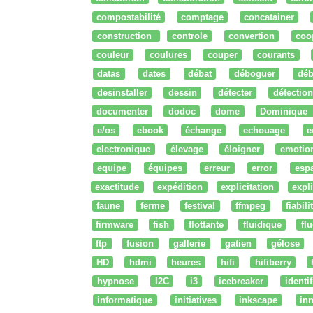
compostabilité
comptage
concatainer
construction
controle
convertion
coo
couleur
coulures
couper
courants
datas
dates
débat
déboguer
déb
desinstaller
dessin
détecter
détection
documenter
dodoc
dome
Dominique
e/os
ebook
échange
echouage
e
electronique
élevage
éloigner
emotio
equipe
équipes
erreur
error
esp
exactitude
expédition
explicitation
expli
faune
ferme
festival
ffmpeg
fiabili
firmware
fish
flottante
fluidique
fl
ftp
fusion
gallerie
gatien
gélose
HD
hdmi
heures
hifi
hifiberry
hypnose
I2C
i3
icebreaker
identi
informatique
initiatives
inkscape
in