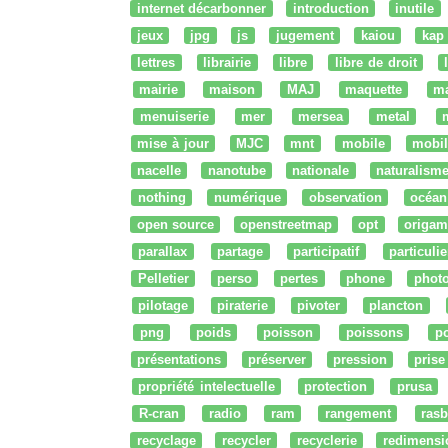
internet décarbonner
introduction
inutile
jeux
jpg
js
jugement
kaiou
kap
lettres
librairie
libre
libre de droit
mairie
maison
MAJ
maquette
m
menuiserie
mer
mersea
metal
mise à jour
MJC
mnt
mobile
mobil
nacelle
nanotube
nationale
naturalism
nothing
numérique
observation
océan
open source
openstreetmap
opt
origam
parallax
partage
participatif
particulie
Pelletier
perso
pertes
phone
phot
pilotage
piraterie
pivoter
plancton
png
poids
poisson
poissons
po
présentations
préserver
pression
prise
propriété intelectuelle
protection
prusa
R-cran
radio
ram
rangement
rasb
recyclage
recycler
recyclerie
redimensi