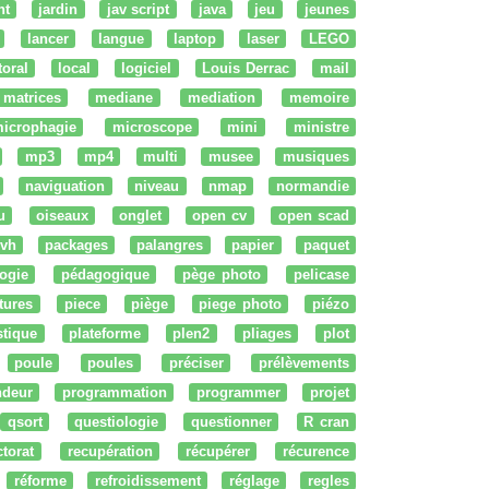
nt
jardin
jav script
java
jeu
jeunes
lancer
langue
laptop
laser
LEGO
ttoral
local
logiciel
Louis Derrac
mail
matrices
mediane
mediation
memoire
icrophagie
microscope
mini
ministre
mp3
mp4
multi
musee
musiques
naviguation
niveau
nmap
normandie
u
oiseaux
onglet
open cv
open scad
vh
packages
palangres
papier
paquet
ogie
pédagogique
pège photo
pelicase
tures
piece
piège
piege photo
piézo
stique
plateforme
plen2
pliages
plot
poule
poules
préciser
prélèvements
ndeur
programmation
programmer
projet
qsort
questiologie
questionner
R cran
ctorat
recupération
récupérer
récurence
réforme
refroidissement
réglage
regles