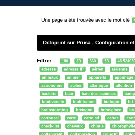
Une page a été trouvée avec le mot clé
Octoprint sur Prusa - Configuration et 
Filtrer :
180
2D
360
3D
48.52403
adresse
adresse IP
aérien
aérienne
animaux
animer
appareils
appimage
astronomie
atelier
atlantique
attention
bacterie
baie
baie des sciences
banq
biodiversité
biofiltration
biologie
bit
brainstorming
bretagne
brise-glace
bru
carrousel
carte
carte sd
cartes
cart
check-list
cheveux
chimie
chlorophyll
collaboratif
collaboration
collectif
colo