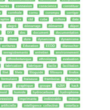
nectés
connexion
conscience
constituer
e
cornhole
cornu
corompu
corriger
raphie
css
ctd
cube
culture
data
t
degré
démarrage
démarrer
dépot
DIY
doc
document
documentation
20
dune
dure
dynamiser
dynamisme
ecritures
Education
EEDD
éfaroucher
enregistrements
entretien
environnement
ethnobotanique
ethnologie
evaluation
fabrication
fabriquer
facile
facilitation
filet
filets
filoguidé
filtreurs
firefox
formulaire
fraiseuse
framboise
français
goril
graphique
groupe
h264
hack
noid
humide
hydrocarbure
hydrophone
ression
imprimante
indésirable
indoor
artificielle
intelligence collective
interface