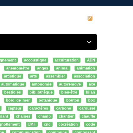
gnement
accoustique
acculturation
ADN
anemomètre
anges
animal
animation
artistique
arts
assembler
association
automatique
autonomie
autoremove
axe
bestioles
bibliothèque
bien-être
bilan
bord de mer
botanique
bouton
box
capteur
caractères
carbone
carousel
olant
chaines
champ
chantier
chauffe
ignottement
CMF
cnc
cocréation
code
ne
communication
communs
composant