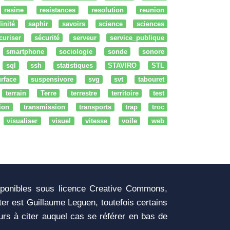
resine
resistances
resolution
reunion
linité
saphir
savoirs
science
sciences
curiser
sécurité
serveur
service_publique
smartphone
sociologie
sonde
sonore
sql
ssh
statistiques
STAVIRO
STL
rface
suspensivore
svg
svt
tabouret
terrain
Terre
terrestre
territoire
test
tion
transmission
transports
trap
troc
visualiser
visuel
vitesse
voile
web
sponibles sous licence Creative Commons,
iter est Guillaume Leguen, toutefois certains
urs à citer auquel cas se référer en bas de