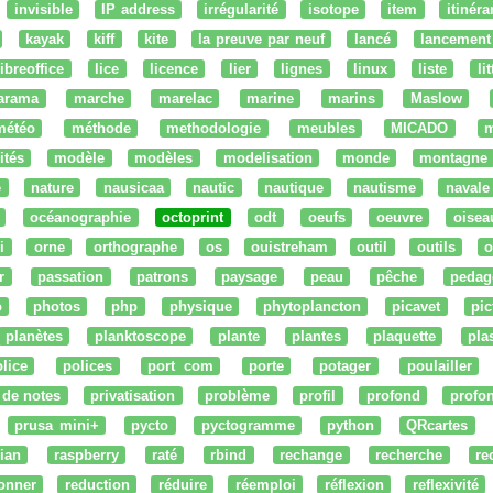
invisible
IP address
irrégularité
isotope
item
itinéra
kayak
kiff
kite
la preuve par neuf
lancé
lancement
libreoffice
lice
licence
lier
lignes
linux
liste
li
arama
marche
marelac
marine
marins
Maslow
météo
méthode
methodologie
meubles
MICADO
m
ités
modèle
modèles
modelisation
monde
montagne
e
nature
nausicaa
nautic
nautique
nautisme
navale
océanographie
octoprint
odt
oeufs
oeuvre
oisea
i
orne
orthographe
os
ouistreham
outil
outils
o
r
passation
patrons
paysage
peau
pêche
pedag
o
photos
php
physique
phytoplancton
picavet
pic
planètes
planktoscope
plante
plantes
plaquette
pla
lice
polices
port com
porte
potager
poulailler
 de notes
privatisation
problème
profil
profond
profo
prusa mini+
pycto
pyctogramme
python
QRcartes
ian
raspberry
raté
rbind
rechange
recherche
re
onner
reduction
réduire
réemploi
réflexion
reflexivité