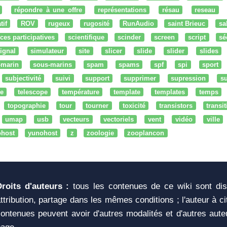
répondre à une offre
représentations
résau
reseau
tif
ROV
rugeux
rugosité
RunAudio
saint Brieuc
sa
ces participatives
scientifique
scinder
screen
script
sé
ignal
simulateur
site
slicer
slide
slider
slides
-marin
sous-marins
spam
spams
spf
spi
sport
subjectivité
suivi
support
supprimer
supression
su
e
telescope
température
template
templates
temps
topographie
tour
tourner
toxicité
transistors
transi
umap
usb
vecteurs
vectoriels
vent
vidéo
ville
ohost
yunohost
z
zoologie
zooplancon
Droits d'auteurs :
tous les contenues de ce wiki sont di
ttribution, partage dans les mêmes conditions ; l'auteur à c
ontenues peuvent avoir d'autres modalités et d'autres aute