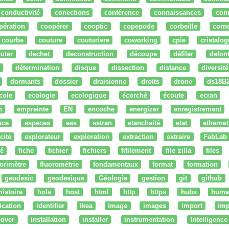
conductivité
conections
conférence
connaissances
con
pération
coopérer
cooptic
copepode
corbeille
corn
courbe
couture
couturiere
coworking
cpie
cristalog
uter
dechet
deconstruction
découpe
défiler
defon
détermination
disque
dissection
distance
diversité
dormants
dossier
draisienne
droits
drone
ds18B
cole
ecologie
ecologique
écorché
écoute
ecran
n
empreinte
EN
encoche
energizer
enregistrement
ace
especes
ess
estran
etancheité
etat
ethernet
cite
explorateur
exploration
extraction
extraire
FabLab
té
fiche
fichier
fichiers
fifilement
file zilla
files
uorimètre
fluorométrie
fondamentaux
format
formation
geodesic
geodesique
Géologie
gestion
git
github
histoire
hole
host
html
http
https
hubs
huma
fication
identifier
ikea
image
images
import
imp
nover
installation
installer
instrumentation
Intelligence 