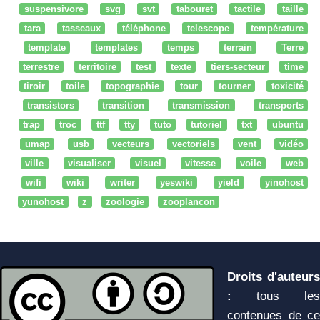
suspensivore
svg
svt
tabouret
tactile
taille
tara
tasseaux
téléphone
telescope
température
template
templates
temps
terrain
Terre
terrestre
territoire
test
texte
tiers-secteur
time
tiroir
toile
topographie
tour
tourner
toxicité
transistors
transition
transmission
transports
trap
troc
ttf
tty
tuto
tutoriel
txt
ubuntu
umap
usb
vecteurs
vectoriels
vent
vidéo
ville
visualiser
visuel
vitesse
voile
web
wifi
wiki
writer
yeswiki
yield
yinohost
yunohost
z
zoologie
zooplancon
Droits d'auteurs
:
tous les
contenues de ce