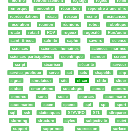
réforme
refroidissement
réglage
regles
relief
remorque
rencontre
répartition
répondre à une offre
représentations
résau
reseau
resine
resistances
resolution
reunion
réunions
robot
robotique
rotate
rotatif
ROV
rugeux
rugosité
RunAudio
saint Brieuc
salinité
saphir
savoirs
science
sciences
sciences humaines
sciences marines
sciences participatives
scientifique
scinder
screen
script
sécuriser
sécurité
serveur
service_publique
servo
set
sets
shapefile
shp
signal
simulateur
site
slicer
slide
slider
slides
smartphone
sociologie
sonde
sonore
sonores
sons
sosie
sources
sous-marin
sous-marins
spam
spams
spf
spi
sport
sql
ssh
statistiques
STAVIRO
STL
stlreparer
storming
structure
styles
subjectivité
suivi
support
supprimer
supression
surface