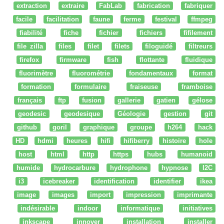
extraction
extraire
FabLab
fabrication
fabriquer
facile
facilitation
faune
ferme
festival
ffmpeg
fiabilité
fiche
fichier
fichiers
fifilement
file zilla
files
filet
filets
filoguidé
filtreurs
firefox
firmware
fish
flottante
fluidique
fluorimètre
fluorométrie
fondamentaux
format
formation
formulaire
fraiseuse
framboise
français
ftp
fusion
gallerie
gatien
gélose
geodesic
geodesique
Géologie
gestion
git
github
goril
graphique
groupe
h264
hack
HD
hdmi
heures
hifi
hifiberry
histoire
hole
host
html
http
https
hubs
humanoid
humide
hydrocarbure
hydrophone
hypnose
I2C
i3
icebreaker
identification
identifier
ikea
image
images
import
impression
imprimante
indésirable
indoor
informatique
initiatives
inkscape
innover
installation
installer