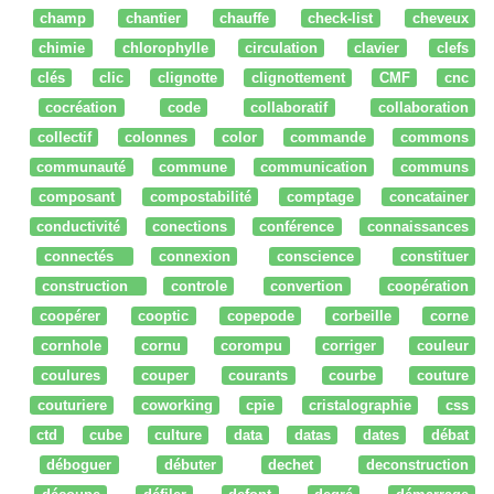
champ
chantier
chauffe
check-list
cheveux
chimie
chlorophylle
circulation
clavier
clefs
clés
clic
clignotte
clignottement
CMF
cnc
cocréation
code
collaboratif
collaboration
collectif
colonnes
color
commande
commons
communauté
commune
communication
communs
composant
compostabilité
comptage
concatainer
conductivité
conections
conférence
connaissances
connectés
connexion
conscience
constituer
construction
controle
convertion
coopération
coopérer
cooptic
copepode
corbeille
corne
cornhole
cornu
corompu
corriger
couleur
coulures
couper
courants
courbe
couture
couturiere
coworking
cpie
cristalographie
css
ctd
cube
culture
data
datas
dates
débat
déboguer
débuter
dechet
deconstruction