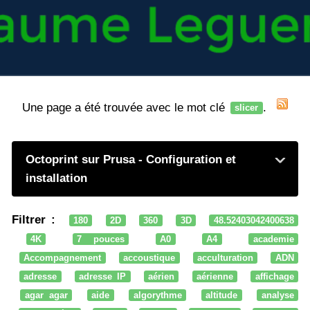
Une page a été trouvée avec le mot clé
.
slicer
Octoprint sur Prusa - Configuration et
installation
Filtrer :
180
2D
360
3D
48.52403042400638
4K
7 pouces
A0
A4
academie
Accompagnement
accoustique
acculturation
ADN
adresse
adresse IP
aérien
aérienne
affichage
agar agar
aide
algorythme
altitude
analyse