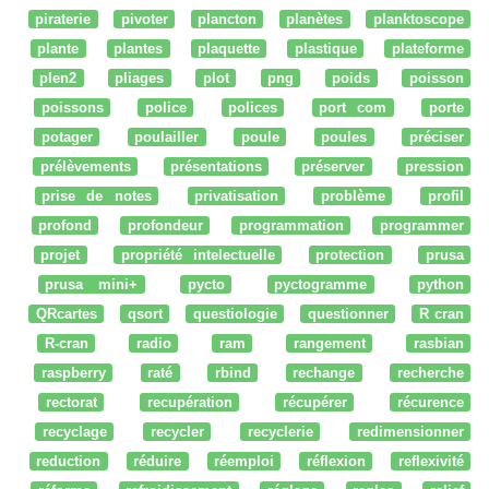
piraterie
pivoter
plancton
planètes
planktoscope
plante
plantes
plaquette
plastique
plateforme
plen2
pliages
plot
png
poids
poisson
poissons
police
polices
port com
porte
potager
poulailler
poule
poules
préciser
prélèvements
présentations
préserver
pression
prise de notes
privatisation
problème
profil
profond
profondeur
programmation
programmer
projet
propriété intelectuelle
protection
prusa
prusa mini+
pycto
pyctogramme
python
QRcartes
qsort
questiologie
questionner
R cran
R-cran
radio
ram
rangement
rasbian
raspberry
raté
rbind
rechange
recherche
rectorat
recupération
récupérer
récurence
recyclage
recycler
recyclerie
redimensionner
reduction
réduire
réemploi
réflexion
reflexivité