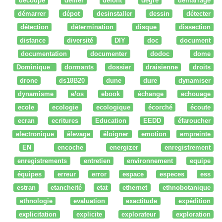
découpe
défiler
defont
degré
démarrage
démarrer
dépot
desinstaller
dessin
détecter
détection
détermination
disque
dissection
distance
diversité
DIY
doc
document
documentation
documenter
dodoc
dome
Dominique
dormants
dossier
draisienne
droits
drone
ds18B20
dune
dure
dynamiser
dynamisme
e/os
ebook
échange
echouage
ecole
ecologie
ecologique
écorché
écoute
ecran
ecritures
Education
EEDD
éfaroucher
electronique
élevage
éloigner
emotion
empreinte
EN
encoche
energizer
enregistrement
enregistrements
entretien
environnement
equipe
équipes
erreur
error
espace
especes
ess
estran
etancheité
etat
ethernet
ethnobotanique
ethnologie
evaluation
exactitude
expédition
explicitation
explicite
explorateur
exploration