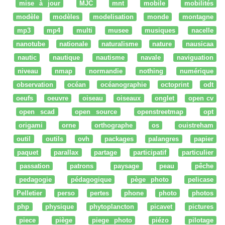
mise à jour
MJC
mnt
mobile
mobilités
modèle
modèles
modelisation
monde
montagne
mp3
mp4
multi
musee
musiques
nacelle
nanotube
nationale
naturalisme
nature
nausicaa
nautic
nautique
nautisme
navale
naviguation
niveau
nmap
normandie
nothing
numérique
observation
océan
océanographie
octoprint
odt
oeufs
oeuvre
oiseau
oiseaux
onglet
open cv
open scad
open source
openstreetmap
opt
origami
orne
orthographe
os
ouistreham
outil
outils
ovh
packages
palangres
papier
paquet
parallax
partage
participatif
particulier
passation
patrons
paysage
peau
pêche
pedagogie
pédagogique
pège photo
pelicase
Pelletier
perso
pertes
phone
photo
photos
php
physique
phytoplancton
picavet
pictures
piece
piège
piege photo
piézo
pilotage