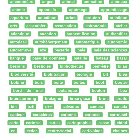
anemomètre
anges
animal
animation
animaux
animer
appareils
appimage
apprentissage
aquarium
aquatique
arbre
arduino
artistique
arts
assembler
association
astronomie
atelier
atlantique
attention
authentification
authentifier
autodesk
autohébergement
automatique
autonomie
autoremove
axe
bacterie
baie
baie des sciences
banque
base de données
bataille
bateau
bazar
besoins
bestioles
bibliothèque
bien-être
bilan
biodiversité
biofiltration
biologie
bit
bleu
bobine
bois
boite
boites
boot
booter
bord de mer
botanique
bouton
box
brainstorming
bretagne
brise-glace
bruit
bruits
btn
bzh
c++
calvados
camera
canada
capteur
caractères
carbone
carousel
carrousel
carte
carte sd
cartes
cartographie
cassé
cbind
cd
ceder
centre-social
cerf-volant
chaines