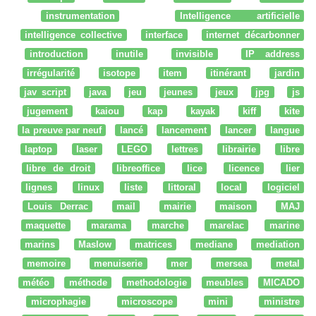
instrumentation
Intelligence artificielle
intelligence collective
interface
internet décarbonner
introduction
inutile
invisible
IP address
irrégularité
isotope
item
itinérant
jardin
jav script
java
jeu
jeunes
jeux
jpg
js
jugement
kaiou
kap
kayak
kiff
kite
la preuve par neuf
lancé
lancement
lancer
langue
laptop
laser
LEGO
lettres
librairie
libre
libre de droit
libreoffice
lice
licence
lier
lignes
linux
liste
littoral
local
logiciel
Louis Derrac
mail
mairie
maison
MAJ
maquette
marama
marche
marelac
marine
marins
Maslow
matrices
mediane
mediation
memoire
menuiserie
mer
mersea
metal
météo
méthode
methodologie
meubles
MICADO
microphagie
microscope
mini
ministre