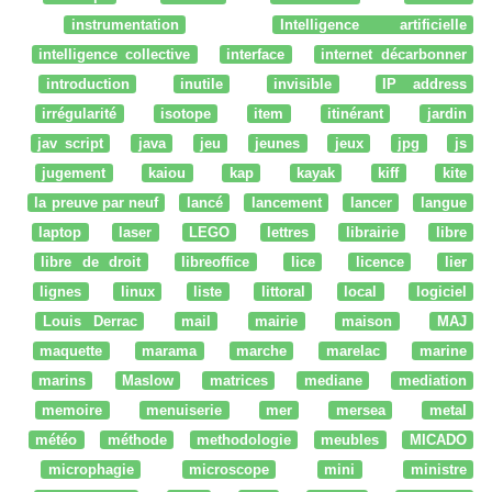
instrumentation
Intelligence artificielle
intelligence collective
interface
internet décarbonner
introduction
inutile
invisible
IP address
irrégularité
isotope
item
itinérant
jardin
jav script
java
jeu
jeunes
jeux
jpg
js
jugement
kaiou
kap
kayak
kiff
kite
la preuve par neuf
lancé
lancement
lancer
langue
laptop
laser
LEGO
lettres
librairie
libre
libre de droit
libreoffice
lice
licence
lier
lignes
linux
liste
littoral
local
logiciel
Louis Derrac
mail
mairie
maison
MAJ
maquette
marama
marche
marelac
marine
marins
Maslow
matrices
mediane
mediation
memoire
menuiserie
mer
mersea
metal
météo
méthode
methodologie
meubles
MICADO
microphagie
microscope
mini
ministre