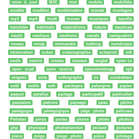
mise à jour
MJC
mnt
mobile
mobilités
modèle
modèles
modelisation
monde
montagne
mp3
mp4
multi
musee
musiques
nacelle
nanotube
nationale
naturalisme
nature
nausicaa
nautic
nautique
nautisme
navale
naviguation
niveau
nmap
normandie
nothing
numérique
observation
océan
océanographie
octoprint
odt
oeufs
oeuvre
oiseau
oiseaux
onglet
open cv
open scad
open source
openstreetmap
opt
origami
orne
orthographe
os
ouistreham
outil
outils
ovh
packages
palangres
papier
paquet
parallax
partage
participatif
particulier
passation
patrons
paysage
peau
pêche
pedagogie
pédagogique
pège photo
pelicase
Pelletier
perso
pertes
phone
photo
photos
php
physique
phytoplancton
picavet
pictures
piece
piège
piege photo
piézo
pilotage