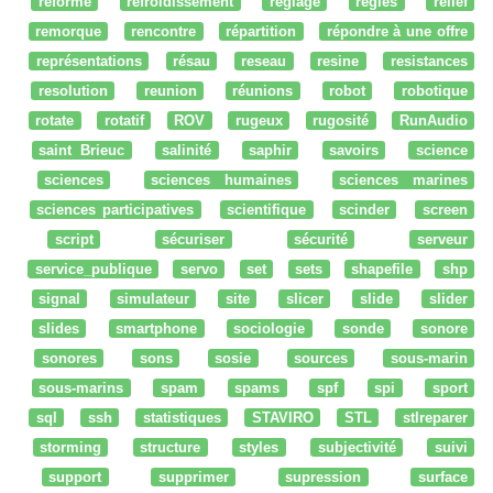
réforme
refroidissement
réglage
regles
relief
remorque
rencontre
répartition
répondre à une offre
représentations
résau
reseau
resine
resistances
resolution
reunion
réunions
robot
robotique
rotate
rotatif
ROV
rugeux
rugosité
RunAudio
saint Brieuc
salinité
saphir
savoirs
science
sciences
sciences humaines
sciences marines
sciences participatives
scientifique
scinder
screen
script
sécuriser
sécurité
serveur
service_publique
servo
set
sets
shapefile
shp
signal
simulateur
site
slicer
slide
slider
slides
smartphone
sociologie
sonde
sonore
sonores
sons
sosie
sources
sous-marin
sous-marins
spam
spams
spf
spi
sport
sql
ssh
statistiques
STAVIRO
STL
stlreparer
storming
structure
styles
subjectivité
suivi
support
supprimer
supression
surface