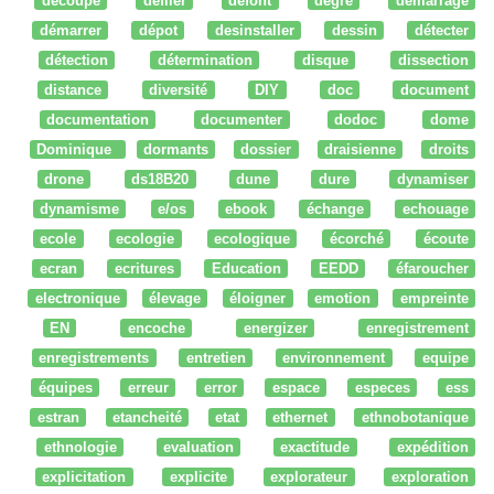
découpe
défiler
defont
degré
démarrage
démarrer
dépot
desinstaller
dessin
détecter
détection
détermination
disque
dissection
distance
diversité
DIY
doc
document
documentation
documenter
dodoc
dome
Dominique
dormants
dossier
draisienne
droits
drone
ds18B20
dune
dure
dynamiser
dynamisme
e/os
ebook
échange
echouage
ecole
ecologie
ecologique
écorché
écoute
ecran
ecritures
Education
EEDD
éfaroucher
electronique
élevage
éloigner
emotion
empreinte
EN
encoche
energizer
enregistrement
enregistrements
entretien
environnement
equipe
équipes
erreur
error
espace
especes
ess
estran
etancheité
etat
ethernet
ethnobotanique
ethnologie
evaluation
exactitude
expédition
explicitation
explicite
explorateur
exploration