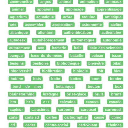
anemomètre
anges
animal
animation
animaux
animer
appareils
appimage
apprentissage
aquarium
aquatique
arbre
arduino
artistique
arts
assembler
association
astronomie
atelier
atlantique
attention
authentification
authentifier
autodesk
autohébergement
automatique
autonomie
autoremove
axe
bacterie
baie
baie des sciences
banque
base de données
bataille
bateau
bazar
besoins
bestioles
bibliothèque
bien-être
bilan
biodiversité
biofiltration
biologie
bit
bleu
bobine
bois
boite
boites
boot
booter
bord de mer
botanique
bouton
box
brainstorming
bretagne
brise-glace
bruit
bruits
btn
bzh
c++
calvados
camera
canada
capteur
caractères
carbone
carousel
carrousel
carte
carte sd
cartes
cartographie
cassé
cbind
cd
ceder
centre-social
cerf-volant
chaines