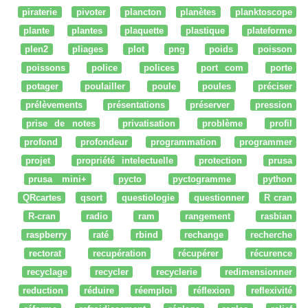
piraterie
pivoter
plancton
planètes
planktoscope
plante
plantes
plaquette
plastique
plateforme
plen2
pliages
plot
png
poids
poisson
poissons
police
polices
port com
porte
potager
poulailler
poule
poules
préciser
prélèvements
présentations
préserver
pression
prise de notes
privatisation
problème
profil
profond
profondeur
programmation
programmer
projet
propriété intelectuelle
protection
prusa
prusa mini+
pycto
pyctogramme
python
QRcartes
qsort
questiologie
questionner
R cran
R-cran
radio
ram
rangement
rasbian
raspberry
raté
rbind
rechange
recherche
rectorat
recupération
récupérer
récurence
recyclage
recycler
recyclerie
redimensionner
reduction
réduire
réemploi
réflexion
reflexivité