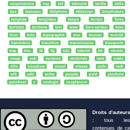
suspensivore
svg
svt
tabouret
tactile
taille
tara
tasseaux
téléphone
telescope
température
template
templates
temps
terrain
Terre
terrestre
territoire
test
texte
tiers-secteur
time
tiroir
toile
topographie
tour
tourner
toxicité
transistors
transition
transmission
transports
trap
troc
ttf
tty
tuto
tutoriel
txt
ubuntu
umap
usb
vecteurs
vectoriels
vent
vidéo
ville
visualiser
visuel
vitesse
voile
web
wifi
wiki
writer
yeswiki
yield
yinohost
yunohost
z
zoologie
zooplancon
Droits d'auteurs
:
tous les
contenues de ce