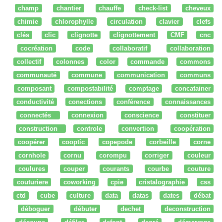
champ
chantier
chauffe
check-list
cheveux
chimie
chlorophylle
circulation
clavier
clefs
clés
clic
clignotte
clignottement
CMF
cnc
cocréation
code
collaboratif
collaboration
collectif
colonnes
color
commande
commons
communauté
commune
communication
communs
composant
compostabilité
comptage
concatainer
conductivité
conections
conférence
connaissances
connectés
connexion
conscience
constituer
construction
controle
convertion
coopération
coopérer
cooptic
copepode
corbeille
corne
cornhole
cornu
corompu
corriger
couleur
coulures
couper
courants
courbe
couture
couturiere
coworking
cpie
cristalographie
css
ctd
cube
culture
data
datas
dates
débat
déboguer
débuter
dechet
deconstruction