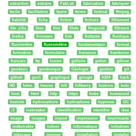
extraction
extraire
FabLab
fabrication
fabriquer
facile
facilitation
faune
ferme
festival
ffmpeg
fiabilité
fiche
fichier
fichiers
fifilement
file zilla
files
filet
filets
filoguidé
filtreurs
firefox
firmware
fish
flottante
fluidique
fluorimètre
fluorométrie
fondamentaux
format
formation
formulaire
fraiseuse
framboise
français
ftp
fusion
gallerie
gatien
gélose
geodesic
geodesique
Géologie
gestion
git
github
goril
graphique
groupe
h264
hack
HD
hdmi
heures
hifi
hifiberry
histoire
hole
host
html
http
https
hubs
humanoid
humide
hydrocarbure
hydrophone
hypnose
I2C
i3
icebreaker
identification
identifier
ikea
image
images
import
impression
imprimante
indésirable
indoor
informatique
initiatives
inkscape
innover
installation
installer