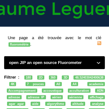
Une page a été trouvée avec le mot clé
.
fluorométrie
open JIP an open source Fluorometer
Filtrer :
180
2D
360
3D
48.52403042400638
4K
7 pouces
A0
A4
academie
Accompagnement
accoustique
acculturation
ADN
adresse
adresse IP
aérien
aérienne
affichage
agar agar
aide
algorythme
altitude
analyse