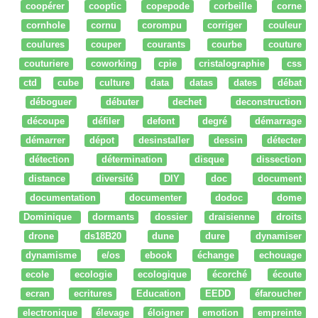
coopérer
cooptic
copepode
corbeille
corne
cornhole
cornu
corompu
corriger
couleur
coulures
couper
courants
courbe
couture
couturiere
coworking
cpie
cristalographie
css
ctd
cube
culture
data
datas
dates
débat
déboguer
débuter
dechet
deconstruction
découpe
défiler
defont
degré
démarrage
démarrer
dépot
desinstaller
dessin
détecter
détection
détermination
disque
dissection
distance
diversité
DIY
doc
document
documentation
documenter
dodoc
dome
Dominique
dormants
dossier
draisienne
droits
drone
ds18B20
dune
dure
dynamiser
dynamisme
e/os
ebook
échange
echouage
ecole
ecologie
ecologique
écorché
écoute
ecran
ecritures
Education
EEDD
éfaroucher
electronique
élevage
éloigner
emotion
empreinte