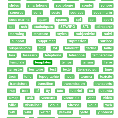
slides
smartphone
sociologie
sonde
sonore
sonores
sons
sosie
sources
sous-marin
sous-marins
spam
spams
spf
spi
sport
sql
ssh
statistiques
STAVIRO
STL
stlreparer
storming
structure
styles
subjectivité
suivi
support
supprimer
supression
surface
suspensivore
svg
svt
tabouret
tactile
taille
tara
tasseaux
téléphone
telescope
température
template
templates
temps
terrain
Terre
terrestre
territoire
test
texte
tiers-secteur
time
tiroir
toile
topographie
tour
tourner
toxicité
transistors
transition
transmission
transports
trap
troc
ttf
tty
tuto
tutoriel
txt
ubuntu
umap
usb
vecteurs
vectoriels
vent
vidéo
ville
visualiser
visuel
vitesse
voile
web
wifi
wiki
writer
yeswiki
yield
yinohost