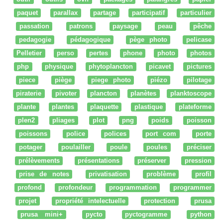
paquet
parallax
partage
participatif
particulier
passation
patrons
paysage
peau
pêche
pedagogie
pédagogique
pège photo
pelicase
Pelletier
perso
pertes
phone
photo
photos
php
physique
phytoplancton
picavet
pictures
piece
piège
piege photo
piézo
pilotage
piraterie
pivoter
plancton
planètes
planktoscope
plante
plantes
plaquette
plastique
plateforme
plen2
pliages
plot
png
poids
poisson
poissons
police
polices
port com
porte
potager
poulailler
poule
poules
préciser
prélèvements
présentations
préserver
pression
prise de notes
privatisation
problème
profil
profond
profondeur
programmation
programmer
projet
propriété intelectuelle
protection
prusa
prusa mini+
pycto
pyctogramme
python