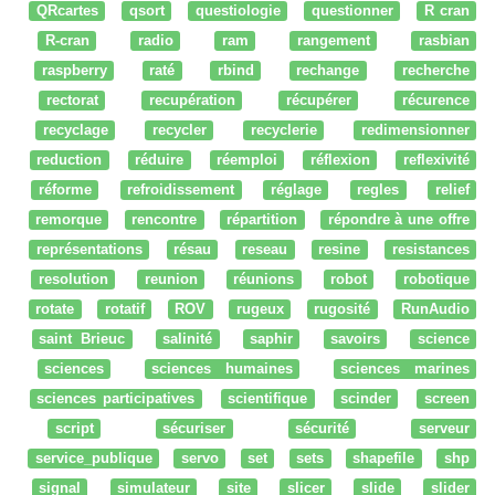
QRcartes
qsort
questiologie
questionner
R cran
R-cran
radio
ram
rangement
rasbian
raspberry
raté
rbind
rechange
recherche
rectorat
recupération
récupérer
récurence
recyclage
recycler
recyclerie
redimensionner
reduction
réduire
réemploi
réflexion
reflexivité
réforme
refroidissement
réglage
regles
relief
remorque
rencontre
répartition
répondre à une offre
représentations
résau
reseau
resine
resistances
resolution
reunion
réunions
robot
robotique
rotate
rotatif
ROV
rugeux
rugosité
RunAudio
saint Brieuc
salinité
saphir
savoirs
science
sciences
sciences humaines
sciences marines
sciences participatives
scientifique
scinder
screen
script
sécuriser
sécurité
serveur
service_publique
servo
set
sets
shapefile
shp
signal
simulateur
site
slicer
slide
slider