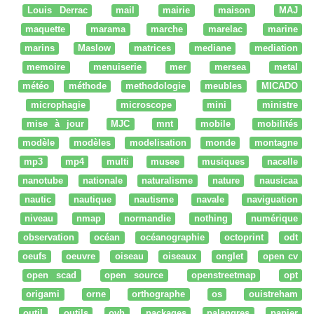
Louis Derrac
mail
mairie
maison
MAJ
maquette
marama
marche
marelac
marine
marins
Maslow
matrices
mediane
mediation
memoire
menuiserie
mer
mersea
metal
météo
méthode
methodologie
meubles
MICADO
microphagie
microscope
mini
ministre
mise à jour
MJC
mnt
mobile
mobilités
modèle
modèles
modelisation
monde
montagne
mp3
mp4
multi
musee
musiques
nacelle
nanotube
nationale
naturalisme
nature
nausicaa
nautic
nautique
nautisme
navale
naviguation
niveau
nmap
normandie
nothing
numérique
observation
océan
océanographie
octoprint
odt
oeufs
oeuvre
oiseau
oiseaux
onglet
open cv
open scad
open source
openstreetmap
opt
origami
orne
orthographe
os
ouistreham
outil
outils
ovh
packages
palangres
papier