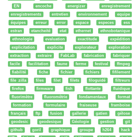
EN
encoche
energizer
enregistrement
enregistrements
entretien
environnement
equipe
équipes
erreur
error
espace
especes
ess
estran
etancheité
etat
ethernet
ethnobotanique
ethnologie
evaluation
exactitude
expédition
explicitation
explicite
explorateur
exploration
extraction
extraire
FabLab
fabrication
fabriquer
facile
facilitation
faune
ferme
festival
ffmpeg
fiabilité
fiche
fichier
fichiers
fifilement
file zilla
files
filet
filets
filoguidé
filtreurs
firefox
firmware
fish
flottante
fluidique
fluorimètre
fluorométrie
fondamentaux
format
formation
formulaire
fraiseuse
framboise
français
ftp
fusion
gallerie
gatien
gélose
geodesic
geodesique
Géologie
gestion
git
github
goril
graphique
groupe
h264
hack