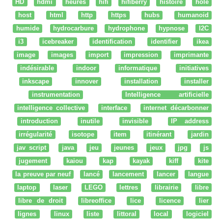
HD
hdmi
heures
hifi
hifiberry
histoire
hole
host
html
http
https
hubs
humanoid
humide
hydrocarbure
hydrophone
hypnose
I2C
i3
icebreaker
identification
identifier
ikea
image
images
import
impression
imprimante
indésirable
indoor
informatique
initiatives
inkscape
innover
installation
installer
instrumentation
Intelligence artificielle
intelligence collective
interface
internet décarbonner
introduction
inutile
invisible
IP address
irrégularité
isotope
item
itinérant
jardin
jav script
java
jeu
jeunes
jeux
jpg
js
jugement
kaiou
kap
kayak
kiff
kite
la preuve par neuf
lancé
lancement
lancer
langue
laptop
laser
LEGO
lettres
librairie
libre
libre de droit
libreoffice
lice
licence
lier
lignes
linux
liste
littoral
local
logiciel