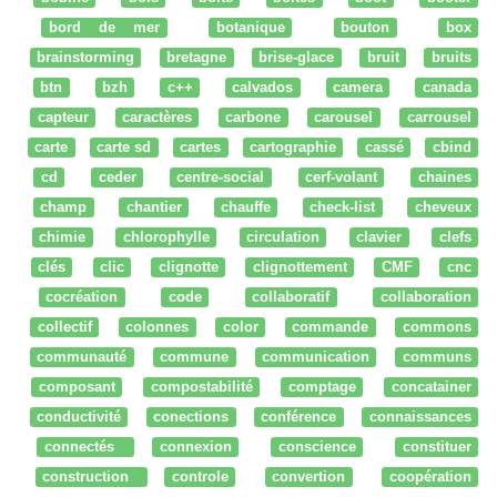
bord de mer
botanique
bouton
box
brainstorming
bretagne
brise-glace
bruit
bruits
btn
bzh
c++
calvados
camera
canada
capteur
caractères
carbone
carousel
carrousel
carte
carte sd
cartes
cartographie
cassé
cbind
cd
ceder
centre-social
cerf-volant
chaines
champ
chantier
chauffe
check-list
cheveux
chimie
chlorophylle
circulation
clavier
clefs
clés
clic
clignotte
clignottement
CMF
cnc
cocréation
code
collaboratif
collaboration
collectif
colonnes
color
commande
commons
communauté
commune
communication
communs
composant
compostabilité
comptage
concatainer
conductivité
conections
conférence
connaissances
connectés
connexion
conscience
constituer
construction
controle
convertion
coopération