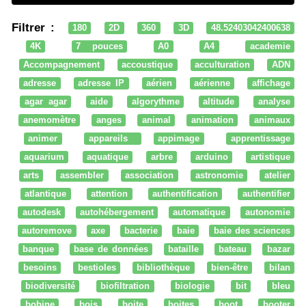
Filtrer :
180
2D
360
3D
48.52403042400638
4K
7 pouces
A0
A4
academie
Accompagnement
accoustique
acculturation
ADN
adresse
adresse IP
aérien
aérienne
affichage
agar agar
aide
algorythme
altitude
analyse
anemomètre
anges
animal
animation
animaux
animer
appareils
appimage
apprentissage
aquarium
aquatique
arbre
arduino
artistique
arts
assembler
association
astronomie
atelier
atlantique
attention
authentification
authentifier
autodesk
autohébergement
automatique
autonomie
autoremove
axe
bacterie
baie
baie des sciences
banque
base de données
bataille
bateau
bazar
besoins
bestioles
bibliothèque
bien-être
bilan
biodiversité
biofiltration
biologie
bit
bleu
bobine
bois
boite
boites
boot
booter