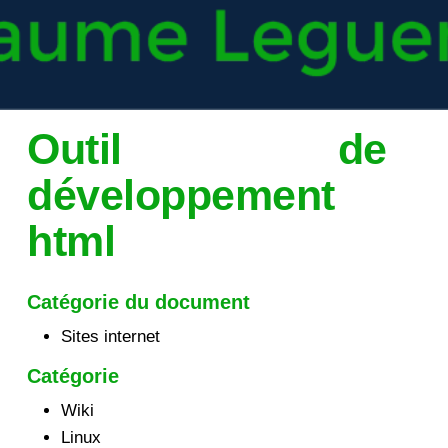
Outil de
développement
html
Catégorie du document
Sites internet
Catégorie
Wiki
Linux