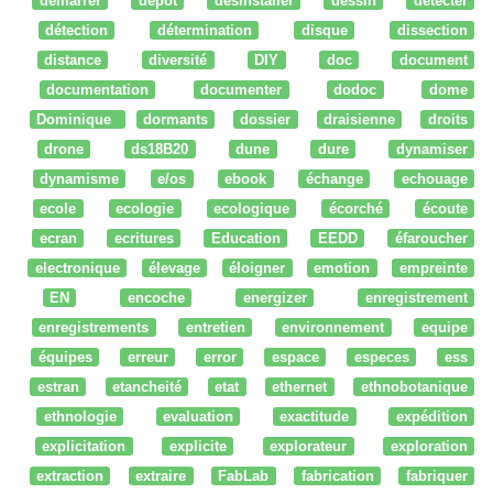
démarrer
dépot
desinstaller
dessin
détecter
détection
détermination
disque
dissection
distance
diversité
DIY
doc
document
documentation
documenter
dodoc
dome
Dominique
dormants
dossier
draisienne
droits
drone
ds18B20
dune
dure
dynamiser
dynamisme
e/os
ebook
échange
echouage
ecole
ecologie
ecologique
écorché
écoute
ecran
ecritures
Education
EEDD
éfaroucher
electronique
élevage
éloigner
emotion
empreinte
EN
encoche
energizer
enregistrement
enregistrements
entretien
environnement
equipe
équipes
erreur
error
espace
especes
ess
estran
etancheité
etat
ethernet
ethnobotanique
ethnologie
evaluation
exactitude
expédition
explicitation
explicite
explorateur
exploration
extraction
extraire
FabLab
fabrication
fabriquer