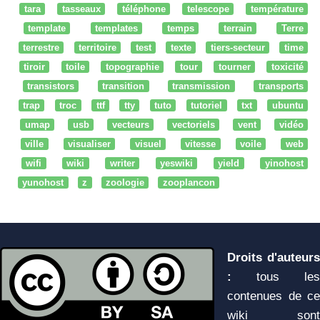
tara
tasseaux
téléphone
telescope
température
template
templates
temps
terrain
Terre
terrestre
territoire
test
texte
tiers-secteur
time
tiroir
toile
topographie
tour
tourner
toxicité
transistors
transition
transmission
transports
trap
troc
ttf
tty
tuto
tutoriel
txt
ubuntu
umap
usb
vecteurs
vectoriels
vent
vidéo
ville
visualiser
visuel
vitesse
voile
web
wifi
wiki
writer
yeswiki
yield
yinohost
yunohost
z
zoologie
zooplancon
Droits d'auteurs
:
tous les
contenues de ce
wiki sont