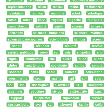
remorque
rencontre
répartition
répondre à une offre
représentations
résau
reseau
resine
resistances
resolution
reunion
réunions
robot
robotique
rotate
rotatif
ROV
rugeux
rugosité
RunAudio
saint Brieuc
salinité
saphir
savoirs
science
sciences
sciences humaines
sciences marines
sciences participatives
scientifique
scinder
screen
script
sécuriser
sécurité
serveur
service_publique
servo
set
sets
shapefile
shp
signal
simulateur
site
slicer
slide
slider
slides
smartphone
sociologie
sonde
sonore
sonores
sons
sosie
sources
sous-marin
sous-marins
spam
spams
spf
spi
sport
sql
ssh
statistiques
STAVIRO
STL
stlreparer
storming
structure
styles
subjectivité
suivi
support
supprimer
supression
surface
suspensivore
svg
svt
tabouret
tactile
taille