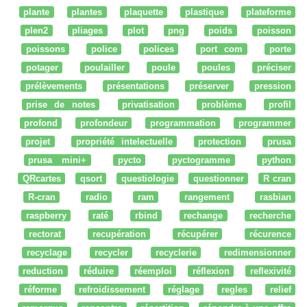
plante
plantes
plaquette
plastique
plateforme
plen2
pliages
plot
png
poids
poisson
poissons
police
polices
port com
porte
potager
poulailler
poule
poules
préciser
prélèvements
présentations
préserver
pression
prise de notes
privatisation
problème
profil
profond
profondeur
programmation
programmer
projet
propriété intelectuelle
protection
prusa
prusa mini+
pycto
pyctogramme
python
QRcartes
qsort
questiologie
questionner
R cran
R-cran
radio
ram
rangement
rasbian
raspberry
raté
rbind
rechange
recherche
rectorat
recupération
récupérer
récurence
recyclage
recycler
recyclerie
redimensionner
reduction
réduire
réemploi
réflexion
reflexivité
réforme
refroidissement
réglage
regles
relief