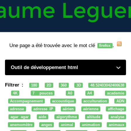
Une page a été trouvée avec le mot clé
.
firefox
Outil de développement html
Filtrer :
180
2D
360
3D
48.52403042400638
4K
7 pouces
A0
A4
academie
Accompagnement
accoustique
acculturation
ADN
adresse
adresse IP
aérien
aérienne
affichage
agar agar
aide
algorythme
altitude
analyse
anemomètre
anges
animal
animation
animaux