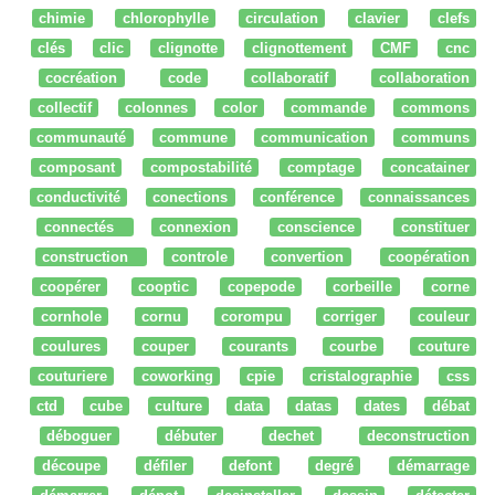
chimie
chlorophylle
circulation
clavier
clefs
clés
clic
clignotte
clignottement
CMF
cnc
cocréation
code
collaboratif
collaboration
collectif
colonnes
color
commande
commons
communauté
commune
communication
communs
composant
compostabilité
comptage
concatainer
conductivité
conections
conférence
connaissances
connectés
connexion
conscience
constituer
construction
controle
convertion
coopération
coopérer
cooptic
copepode
corbeille
corne
cornhole
cornu
corompu
corriger
couleur
coulures
couper
courants
courbe
couture
couturiere
coworking
cpie
cristalographie
css
ctd
cube
culture
data
datas
dates
débat
déboguer
débuter
dechet
deconstruction
découpe
défiler
defont
degré
démarrage