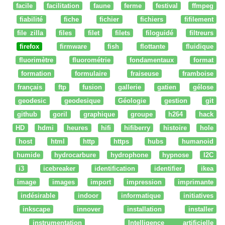
facile
facilitation
faune
ferme
festival
ffmpeg
fiabilité
fiche
fichier
fichiers
fifilement
file zilla
files
filet
filets
filoguidé
filtreurs
firefox
firmware
fish
flottante
fluidique
fluorimètre
fluorométrie
fondamentaux
format
formation
formulaire
fraiseuse
framboise
français
ftp
fusion
gallerie
gatien
gélose
geodesic
geodesique
Géologie
gestion
git
github
goril
graphique
groupe
h264
hack
HD
hdmi
heures
hifi
hifiberry
histoire
hole
host
html
http
https
hubs
humanoid
humide
hydrocarbure
hydrophone
hypnose
I2C
i3
icebreaker
identification
identifier
ikea
image
images
import
impression
imprimante
indésirable
indoor
informatique
initiatives
inkscape
innover
installation
installer
instrumentation
Intelligence artificielle