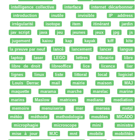
intelligence collective
interface
internet décarbonner
introduction
inutile
invisible
IP address
irrégularité
isotope
item
itinérant
jardin
jav script
java
jeu
jeunes
jeux
jpg
js
jugement
kaiou
kap
kayak
kiff
kite
la preuve par neuf
lancé
lancement
lancer
langue
laptop
laser
LEGO
lettres
librairie
libre
libre de droit
libreoffice
lice
licence
lier
lignes
linux
liste
littoral
local
logiciel
Louis Derrac
mail
mairie
maison
MAJ
maquette
marama
marche
marelac
marine
marins
Maslow
matrices
mediane
mediation
memoire
menuiserie
mer
mersea
metal
météo
méthode
methodologie
meubles
MICADO
microphagie
microscope
mini
ministre
mise à jour
MJC
mnt
mobile
mobilités