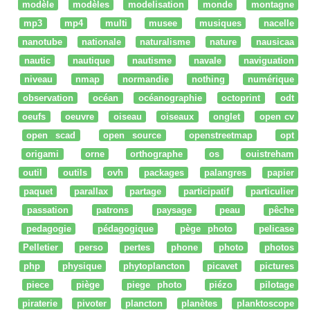
modèle
modèles
modelisation
monde
montagne
mp3
mp4
multi
musee
musiques
nacelle
nanotube
nationale
naturalisme
nature
nausicaa
nautic
nautique
nautisme
navale
naviguation
niveau
nmap
normandie
nothing
numérique
observation
océan
océanographie
octoprint
odt
oeufs
oeuvre
oiseau
oiseaux
onglet
open cv
open scad
open source
openstreetmap
opt
origami
orne
orthographe
os
ouistreham
outil
outils
ovh
packages
palangres
papier
paquet
parallax
partage
participatif
particulier
passation
patrons
paysage
peau
pêche
pedagogie
pédagogique
pège photo
pelicase
Pelletier
perso
pertes
phone
photo
photos
php
physique
phytoplancton
picavet
pictures
piece
piège
piege photo
piézo
pilotage
piraterie
pivoter
plancton
planètes
planktoscope