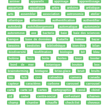
animer
appareils
appimage
apprentissage
aquarium
aquatique
arbre
arduino
artistique
arts
assembler
association
astronomie
atelier
atlantique
attention
authentification
authentifier
autodesk
autohébergement
automatique
autonomie
autoremove
axe
bacterie
baie
baie des sciences
banque
base de données
bataille
bateau
bazar
besoins
bestioles
bibliothèque
bien-être
bilan
biodiversité
biofiltration
biologie
bit
bleu
bobine
bois
boite
boites
boot
booter
bord de mer
botanique
bouton
box
brainstorming
bretagne
brise-glace
bruit
bruits
btn
bzh
c++
calvados
camera
canada
capteur
caractères
carbone
carousel
carrousel
carte
carte sd
cartes
cartographie
cassé
cbind
cd
ceder
centre-social
cerf-volant
chaines
champ
chantier
chauffe
check-list
cheveux