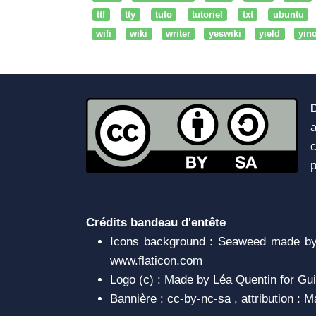
ttf
tty
tuto
tutoriel
txt
ubuntu
wifi
wiki
writer
yeswiki
yield
yin
a
c
Crédits bandeau d'entête
Icons background : Seaweed made by 
www.flaticon.com
Logo (c) : Made by Léa Quentin for Gui
Bannière : cc-by-nc-sa , attribution :