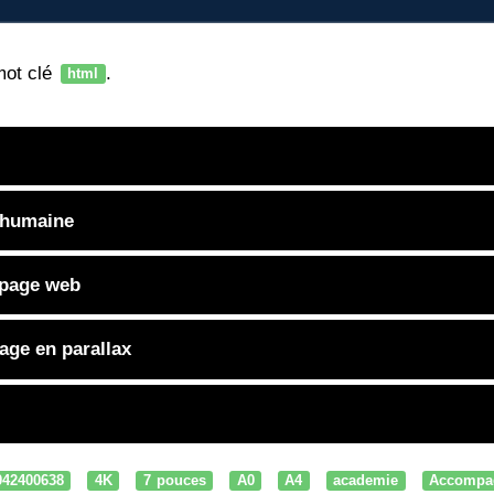
mot clé
.
html
 humaine
 page web
sage en parallax
042400638
4K
7 pouces
A0
A4
academie
Accompa