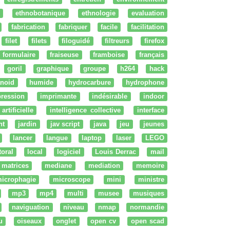
ethnobotanique
ethnologie
evaluation
fabrication
fabriquer
facile
facilitation
filet
filets
filoguidé
filtreurs
firefox
formulaire
fraiseuse
framboise
français
goril
graphique
groupe
h264
hack
noid
humide
hydrocarbure
hydrophone
ression
imprimante
indésirable
indoor
artificielle
intelligence collective
interface
nt
jardin
jav script
java
jeu
jeunes
lancer
langue
laptop
laser
LEGO
ttoral
local
logiciel
Louis Derrac
mail
matrices
mediane
mediation
memoire
icrophagie
microscope
mini
ministre
mp3
mp4
multi
musee
musiques
naviguation
niveau
nmap
normandie
u
oiseaux
onglet
open cv
open scad