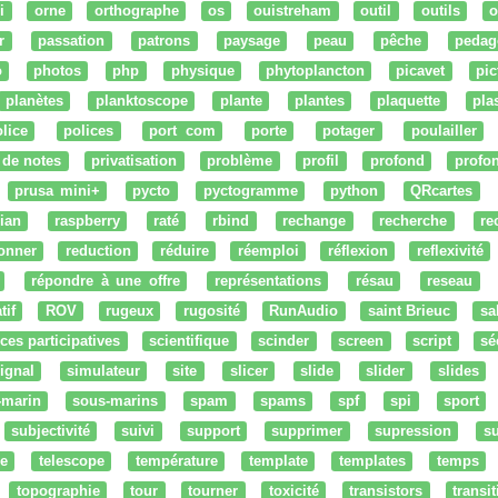
i
orne
orthographe
os
ouistreham
outil
outils
o
r
passation
patrons
paysage
peau
pêche
pedag
o
photos
php
physique
phytoplancton
picavet
pic
planètes
planktoscope
plante
plantes
plaquette
pla
lice
polices
port com
porte
potager
poulailler
 de notes
privatisation
problème
profil
profond
profo
prusa mini+
pycto
pyctogramme
python
QRcartes
ian
raspberry
raté
rbind
rechange
recherche
re
onner
reduction
réduire
réemploi
réflexion
reflexivité
répondre à une offre
représentations
résau
reseau
tif
ROV
rugeux
rugosité
RunAudio
saint Brieuc
sa
ces participatives
scientifique
scinder
screen
script
sé
ignal
simulateur
site
slicer
slide
slider
slides
-marin
sous-marins
spam
spams
spf
spi
sport
subjectivité
suivi
support
supprimer
supression
su
e
telescope
température
template
templates
temps
topographie
tour
tourner
toxicité
transistors
transi