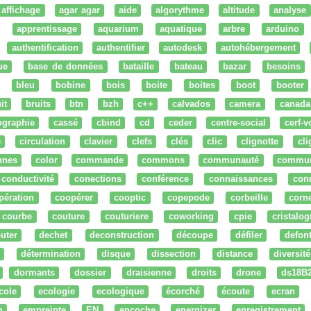
affichage
agar agar
aide
algorythme
altitude
analyse
apprentissage
aquarium
aquatique
arbre
arduino
authentification
authentifier
autodesk
autohébergement
ue
base de données
bataille
bateau
bazar
besoins
bleu
bobine
bois
boite
boites
boot
booter
it
bruits
btn
bzh
c++
calvados
camera
canada
ographie
cassé
cbind
cd
ceder
centre-social
cerf-v
e
circulation
clavier
clefs
clés
clic
clignotte
cl
nnes
color
commande
commons
communauté
commu
conductivité
conections
conférence
connaissances
con
pération
coopérer
cooptic
copepode
corbeille
corn
courbe
couture
couturiere
coworking
cpie
cristalog
uter
dechet
deconstruction
découpe
défiler
defon
détermination
disque
dissection
distance
diversité
dormants
dossier
draisienne
droits
drone
ds18B
cole
ecologie
ecologique
écorché
écoute
ecran
n
empreinte
EN
encoche
energizer
enregistrement