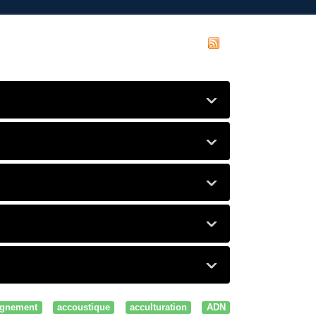
gnement
accoustique
acculturation
ADN