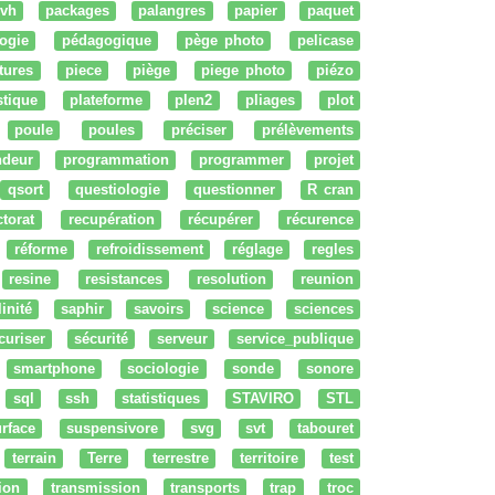
vh
packages
palangres
papier
paquet
ogie
pédagogique
pège photo
pelicase
tures
piece
piège
piege photo
piézo
stique
plateforme
plen2
pliages
plot
poule
poules
préciser
prélèvements
ndeur
programmation
programmer
projet
qsort
questiologie
questionner
R cran
ctorat
recupération
récupérer
récurence
réforme
refroidissement
réglage
regles
resine
resistances
resolution
reunion
linité
saphir
savoirs
science
sciences
curiser
sécurité
serveur
service_publique
smartphone
sociologie
sonde
sonore
sql
ssh
statistiques
STAVIRO
STL
rface
suspensivore
svg
svt
tabouret
terrain
Terre
terrestre
territoire
test
tion
transmission
transports
trap
troc