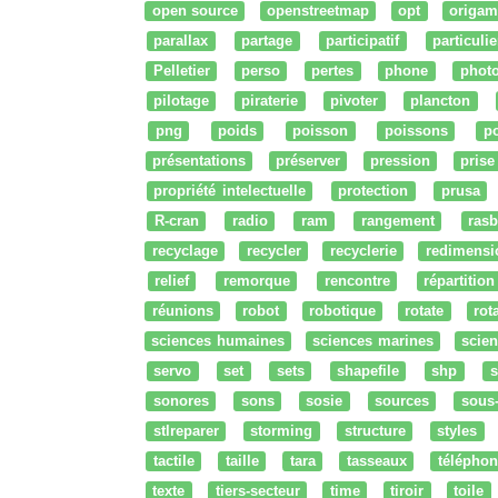
open source
openstreetmap
opt
origam
parallax
partage
participatif
particulie
Pelletier
perso
pertes
phone
phot
pilotage
piraterie
pivoter
plancton
png
poids
poisson
poissons
po
présentations
préserver
pression
prise
propriété intelectuelle
protection
prusa
R-cran
radio
ram
rangement
rasb
recyclage
recycler
recyclerie
redimensi
relief
remorque
rencontre
répartition
réunions
robot
robotique
rotate
rota
sciences humaines
sciences marines
scien
servo
set
sets
shapefile
shp
s
sonores
sons
sosie
sources
sous
stlreparer
storming
structure
styles
tactile
taille
tara
tasseaux
téléphon
texte
tiers-secteur
time
tiroir
toile