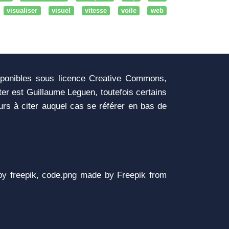
visualiser
visuel
vitesse
voile
web
sponibles sous licence Creative Commons,
iter est Guillaume Leguen, toutefois certains
urs à citer auquel cas se référer en bas de
y freepik, code.png made by Freepik from