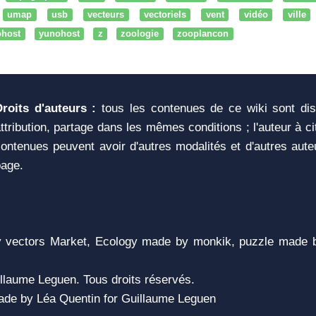
umap
usb
vecteurs
vectoriels
vent
vidéo
ville
ohost
yunohost
z
zoologie
zooplancon
Droits d'auteurs :
tous les contenues de ce wiki sont di
ttribution, partage dans les mêmes conditions ; l'auteur à c
ontenues peuvent avoir d'autres modalités et d'autres aute
page.
vectors Market, Ecology made by monkik, puzzle made b
llaume Leguen. Tous droits réservés.
 Made by Léa Quentin for Guillaume Leguen