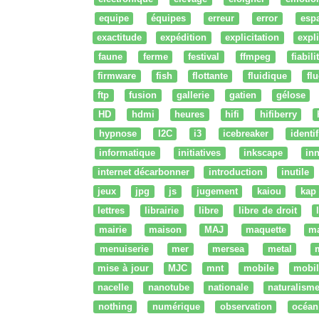
equipe
équipes
erreur
error
esp
exactitude
expédition
explicitation
expli
faune
ferme
festival
ffmpeg
fiabili
firmware
fish
flottante
fluidique
fl
ftp
fusion
gallerie
gatien
gélose
HD
hdmi
heures
hifi
hifiberry
hypnose
I2C
i3
icebreaker
identi
informatique
initiatives
inkscape
in
internet décarbonner
introduction
inutile
jeux
jpg
js
jugement
kaiou
kap
lettres
librairie
libre
libre de droit
mairie
maison
MAJ
maquette
m
menuiserie
mer
mersea
metal
mise à jour
MJC
mnt
mobile
mobil
nacelle
nanotube
nationale
naturalism
nothing
numérique
observation
océan