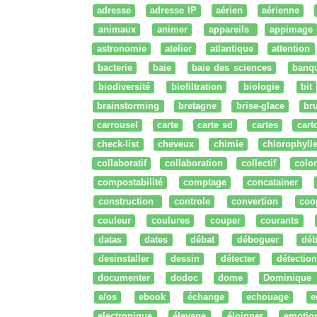
adresse
adresse IP
aérien
aérienne
animaux
animer
appareils
appimage
astronomie
atelier
atlantique
attention
bacterie
baie
baie des sciences
banq
biodiversité
biofiltration
biologie
bit
brainstorming
bretagne
brise-glace
bru
carrousel
carte
carte sd
cartes
cart
check-list
cheveux
chimie
chlorophyll
collaboratif
collaboration
collectif
colo
compostabilité
comptage
concatainer
construction
controle
convertion
coo
couleur
coulures
couper
courants
datas
dates
débat
déboguer
déb
desinstaller
dessin
détecter
détection
documenter
dodoc
dome
Dominique
e/os
ebook
échange
echouage
e
electronique
élevage
éloigner
emotio