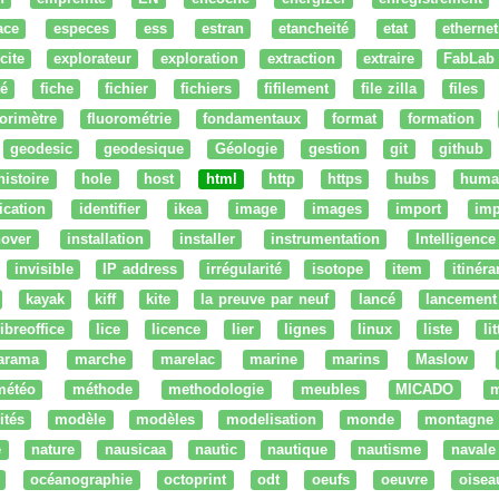
ace
especes
ess
estran
etancheité
etat
ethernet
cite
explorateur
exploration
extraction
extraire
FabLab
té
fiche
fichier
fichiers
fifilement
file zilla
files
uorimètre
fluorométrie
fondamentaux
format
formation
geodesic
geodesique
Géologie
gestion
git
github
histoire
hole
host
html
http
https
hubs
huma
fication
identifier
ikea
image
images
import
imp
nover
installation
installer
instrumentation
Intelligence 
invisible
IP address
irrégularité
isotope
item
itinéra
kayak
kiff
kite
la preuve par neuf
lancé
lancement
libreoffice
lice
licence
lier
lignes
linux
liste
li
arama
marche
marelac
marine
marins
Maslow
météo
méthode
methodologie
meubles
MICADO
m
ités
modèle
modèles
modelisation
monde
montagne
e
nature
nausicaa
nautic
nautique
nautisme
navale
océanographie
octoprint
odt
oeufs
oeuvre
oisea