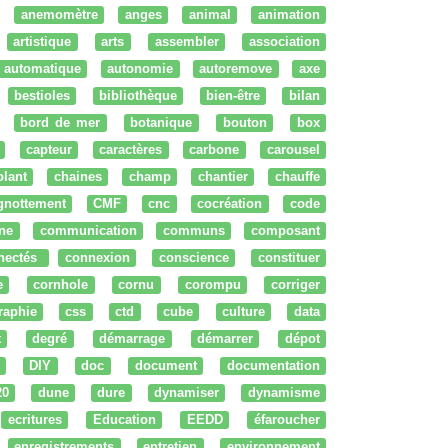
anemomètre
anges
animal
animation
artistique
arts
assembler
association
automatique
autonomie
autoremove
axe
bestioles
bibliothèque
bien-être
bilan
bord de mer
botanique
bouton
box
capteur
caractères
carbone
carousel
olant
chaines
champ
chantier
chauffe
ignottement
CMF
cnc
cocréation
code
ne
communication
communs
composant
nectés
connexion
conscience
constituer
e
cornhole
cornu
corompu
corriger
raphie
css
ctd
cube
culture
data
t
degré
démarrage
démarrer
dépot
DIY
doc
document
documentation
20
dune
dure
dynamiser
dynamisme
ecritures
Education
EEDD
éfaroucher
enregistrements
entretien
environnement