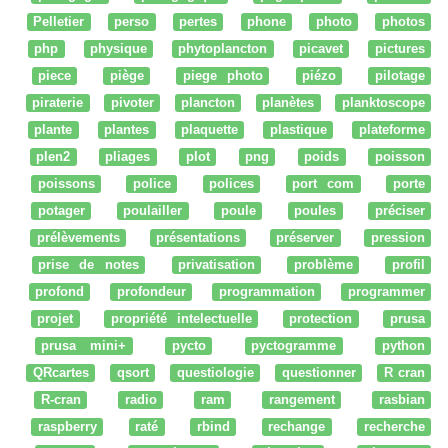
Pelletier
perso
pertes
phone
photo
photos
php
physique
phytoplancton
picavet
pictures
piece
piège
piege photo
piézo
pilotage
piraterie
pivoter
plancton
planètes
planktoscope
plante
plantes
plaquette
plastique
plateforme
plen2
pliages
plot
png
poids
poisson
poissons
police
polices
port com
porte
potager
poulailler
poule
poules
préciser
prélèvements
présentations
préserver
pression
prise de notes
privatisation
problème
profil
profond
profondeur
programmation
programmer
projet
propriété intelectuelle
protection
prusa
prusa mini+
pycto
pyctogramme
python
QRcartes
qsort
questiologie
questionner
R cran
R-cran
radio
ram
rangement
rasbian
raspberry
raté
rbind
rechange
recherche