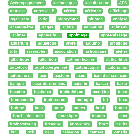
Accompagnement
accoustique
acculturation
ADN
adresse
adresse IP
aérien
aérienne
affichage
agar agar
aide
algorythme
altitude
analyse
anemomètre
anges
animal
animation
animaux
animer
appareils
appimage
apprentissage
aquarium
aquatique
arbre
arduino
artistique
arts
assembler
association
astronomie
atelier
atlantique
attention
authentification
authentifier
autodesk
autohébergement
automatique
autonomie
autoremove
axe
bacterie
baie
baie des sciences
banque
base de données
bataille
bateau
bazar
besoins
bestioles
bibliothèque
bien-être
bilan
biodiversité
biofiltration
biologie
bit
bleu
bobine
bois
boite
boites
boot
booter
bord de mer
botanique
bouton
box
brainstorming
bretagne
brise-glace
bruit
bruits
btn
bzh
c++
calvados
camera
canada