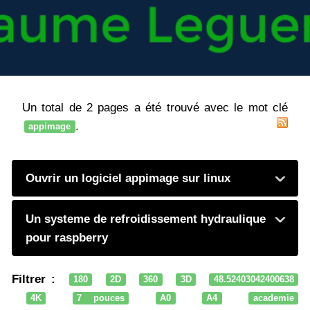
Un total de 2 pages a été trouvé avec le mot clé
.
appimage
Ouvrir un logiciel appimage sur linux
Un systeme de refroidissement hydraulique
pour raspberry
Filtrer :
180
2D
360
3D
48.52403042400638
4K
7 pouces
A0
A4
academie