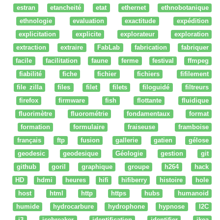
estran
etancheité
etat
ethernet
ethnobotanique
ethnologie
evaluation
exactitude
expédition
explicitation
explicite
explorateur
exploration
extraction
extraire
FabLab
fabrication
fabriquer
facile
facilitation
faune
ferme
festival
ffmpeg
fiabilité
fiche
fichier
fichiers
fifilement
file zilla
files
filet
filets
filoguidé
filtreurs
firefox
firmware
fish
flottante
fluidique
fluorimètre
fluorométrie
fondamentaux
format
formation
formulaire
fraiseuse
framboise
français
ftp
fusion
gallerie
gatien
gélose
geodesic
geodesique
Géologie
gestion
git
github
goril
graphique
groupe
h264
hack
HD
hdmi
heures
hifi
hifiberry
histoire
hole
host
html
http
https
hubs
humanoid
humide
hydrocarbure
hydrophone
hypnose
I2C
i3
icebreaker
identification
identifier
ikea