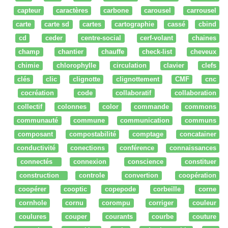
capteur
caractères
carbone
carousel
carrousel
carte
carte sd
cartes
cartographie
cassé
cbind
cd
ceder
centre-social
cerf-volant
chaines
champ
chantier
chauffe
check-list
cheveux
chimie
chlorophylle
circulation
clavier
clefs
clés
clic
clignotte
clignottement
CMF
cnc
cocréation
code
collaboratif
collaboration
collectif
colonnes
color
commande
commons
communauté
commune
communication
communs
composant
compostabilité
comptage
concatainer
conductivité
conections
conférence
connaissances
connectés
connexion
conscience
constituer
construction
controle
convertion
coopération
coopérer
cooptic
copepode
corbeille
corne
cornhole
cornu
corompu
corriger
couleur
coulures
couper
courants
courbe
couture