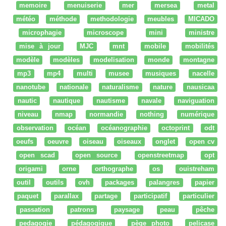
memoire
menuiserie
mer
mersea
metal
météo
méthode
methodologie
meubles
MICADO
microphagie
microscope
mini
ministre
mise à jour
MJC
mnt
mobile
mobilités
modèle
modèles
modelisation
monde
montagne
mp3
mp4
multi
musee
musiques
nacelle
nanotube
nationale
naturalisme
nature
nausicaa
nautic
nautique
nautisme
navale
naviguation
niveau
nmap
normandie
nothing
numérique
observation
océan
océanographie
octoprint
odt
oeufs
oeuvre
oiseau
oiseaux
onglet
open cv
open scad
open source
openstreetmap
opt
origami
orne
orthographe
os
ouistreham
outil
outils
ovh
packages
palangres
papier
paquet
parallax
partage
participatif
particulier
passation
patrons
paysage
peau
pêche
pedagogie
pédagogique
pège photo
pelicase