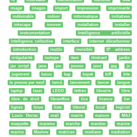
image
images
import
impression
imprimante
indésirable
indoor
informatique
initiatives
inkscape
innover
installation
installer
instrumentation
Intelligence artificielle
intelligence collective
interface
internet décarbonner
introduction
inutile
invisible
IP address
irrégularité
isotope
item
itinérant
jardin
jav script
java
jeu
jeunes
jeux
jpg
js
jugement
kaiou
kap
kayak
kiff
kite
la preuve par neuf
lancé
lancement
lancer
langue
laptop
laser
LEGO
lettres
librairie
libre
libre de droit
libreoffice
lice
licence
lier
lignes
linux
liste
littoral
local
logiciel
Louis Derrac
mail
mairie
maison
MAJ
maquette
marama
marche
marelac
marine
marins
Maslow
matrices
mediane
mediation