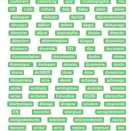
couturiere
coworking
cpie
cristalographie
css
ctd
cube
culture
data
datas
dates
débat
déboguer
débuter
dechet
deconstruction
découpe
défiler
defont
degré
démarrage
démarrer
dépot
desinstaller
dessin
détecter
détection
détermination
disque
dissection
distance
diversité
DIY
doc
document
documentation
documenter
dodoc
dome
Dominique
dormants
dossier
draisienne
droits
drone
ds18B20
dune
dure
dynamiser
dynamisme
e/os
ebook
échange
echouage
ecole
ecologie
ecologique
écorché
écoute
ecran
ecritures
Education
EEDD
éfaroucher
electronique
élevage
éloigner
emotion
empreinte
EN
encoche
energizer
enregistrement
enregistrements
entretien
environnement
equipe
équipes
erreur
error
espace
especes
ess