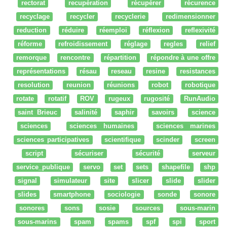
rectorat
recupération
récupérer
récurence
recyclage
recycler
recyclerie
redimensionner
reduction
réduire
réemploi
réflexion
reflexivité
réforme
refroidissement
réglage
regles
relief
remorque
rencontre
répartition
répondre à une offre
représentations
résau
reseau
resine
resistances
resolution
reunion
réunions
robot
robotique
rotate
rotatif
ROV
rugeux
rugosité
RunAudio
saint Brieuc
salinité
saphir
savoirs
science
sciences
sciences humaines
sciences marines
sciences participatives
scientifique
scinder
screen
script
sécuriser
sécurité
serveur
service_publique
servo
set
sets
shapefile
shp
signal
simulateur
site
slicer
slide
slider
slides
smartphone
sociologie
sonde
sonore
sonores
sons
sosie
sources
sous-marin
sous-marins
spam
spams
spf
spi
sport