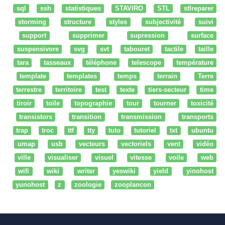
sql
ssh
statistiques
STAVIRO
STL
stlreparer
storming
structure
styles
subjectivité
suivi
support
supprimer
supression
surface
suspensivore
svg
svt
tabouret
tactile
taille
tara
tasseaux
téléphone
telescope
température
template
templates
temps
terrain
Terre
terrestre
territoire
test
texte
tiers-secteur
time
tiroir
toile
topographie
tour
tourner
toxicité
transistors
transition
transmission
transports
trap
troc
ttf
tty
tuto
tutoriel
txt
ubuntu
umap
usb
vecteurs
vectoriels
vent
vidéo
ville
visualiser
visuel
vitesse
voile
web
wifi
wiki
writer
yeswiki
yield
yinohost
yunohost
z
zoologie
zooplancon