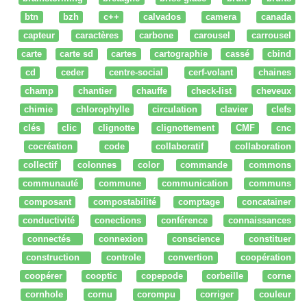
btn
bzh
c++
calvados
camera
canada
capteur
caractères
carbone
carousel
carrousel
carte
carte sd
cartes
cartographie
cassé
cbind
cd
ceder
centre-social
cerf-volant
chaines
champ
chantier
chauffe
check-list
cheveux
chimie
chlorophylle
circulation
clavier
clefs
clés
clic
clignotte
clignottement
CMF
cnc
cocréation
code
collaboratif
collaboration
collectif
colonnes
color
commande
commons
communauté
commune
communication
communs
composant
compostabilité
comptage
concatainer
conductivité
conections
conférence
connaissances
connectés
connexion
conscience
constituer
construction
controle
convertion
coopération
coopérer
cooptic
copepode
corbeille
corne
cornhole
cornu
corompu
corriger
couleur