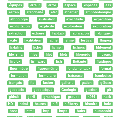
équipes
erreur
error
espace
especes
ess
estran
etancheité
etat
ethernet
ethnobotanique
ethnologie
evaluation
exactitude
expédition
explicitation
explicite
explorateur
exploration
extraction
extraire
FabLab
fabrication
fabriquer
facile
facilitation
faune
ferme
festival
ffmpeg
fiabilité
fiche
fichier
fichiers
fifilement
file zilla
files
filet
filets
filoguidé
filtreurs
firefox
firmware
fish
flottante
fluidique
fluorimètre
fluorométrie
fondamentaux
format
formation
formulaire
fraiseuse
framboise
français
ftp
fusion
gallerie
gatien
gélose
geodesic
geodesique
Géologie
gestion
git
github
goril
graphique
groupe
h264
hack
HD
hdmi
heures
hifi
hifiberry
histoire
hole
host
html
http
https
hubs
humanoid