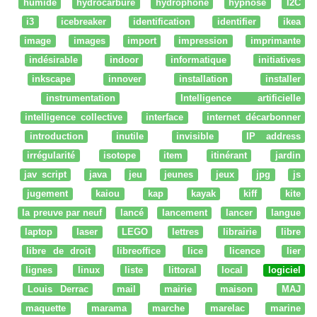
humide
hydrocarbure
hydrophone
hypnose
I2C
i3
icebreaker
identification
identifier
ikea
image
images
import
impression
imprimante
indésirable
indoor
informatique
initiatives
inkscape
innover
installation
installer
instrumentation
Intelligence artificielle
intelligence collective
interface
internet décarbonner
introduction
inutile
invisible
IP address
irrégularité
isotope
item
itinérant
jardin
jav script
java
jeu
jeunes
jeux
jpg
js
jugement
kaiou
kap
kayak
kiff
kite
la preuve par neuf
lancé
lancement
lancer
langue
laptop
laser
LEGO
lettres
librairie
libre
libre de droit
libreoffice
lice
licence
lier
lignes
linux
liste
littoral
local
logiciel
Louis Derrac
mail
mairie
maison
MAJ
maquette
marama
marche
marelac
marine