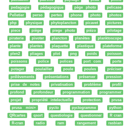
pedagogie
pédagogique
pège photo
pelicase
Pelletier
perso
pertes
phone
photo
photos
php
physique
phytoplancton
picavet
pictures
piece
piège
piege photo
piézo
pilotage
piraterie
pivoter
plancton
planètes
planktoscope
plante
plantes
plaquette
plastique
plateforme
plen2
pliages
plot
png
poids
poisson
poissons
police
polices
port com
porte
potager
poulailler
poule
poules
préciser
prélèvements
présentations
préserver
pression
prise de notes
privatisation
problème
profil
profond
profondeur
programmation
programmer
projet
propriété intelectuelle
protection
prusa
prusa mini+
pycto
pyctogramme
python
QRcartes
qsort
questiologie
questionner
R cran
R-cran
radio
ram
rangement
rasbian