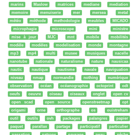
marins
Maslow
matrices
mediane
mediation
memoire
menuiserie
mer
mersea
metal
météo
méthode
methodologie
meubles
MICADO
microphagie
microscope
mini
ministre
mise à jour
MJC
mnt
mobile
mobilités
modèle
modèles
modelisation
monde
montagne
mp3
mp4
multi
musee
musiques
nacelle
nanotube
nationale
naturalisme
nature
nausicaa
nautic
nautique
nautisme
navale
naviguation
niveau
nmap
normandie
nothing
numérique
observation
océan
océanographie
octoprint
odt
oeufs
oeuvre
oiseau
oiseaux
onglet
open cv
open scad
open source
openstreetmap
opt
origami
orne
orthographe
os
ouistreham
outil
outils
ovh
packages
palangres
papier
paquet
parallax
partage
participatif
particulier
passation
patrons
paysage
peau
pêche