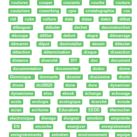
coulures
couper
courants
courbe
couture
couturiere
coworking
cpie
cristalographie
css
ctd
cube
culture
data
datas
dates
débat
déboguer
débuter
dechet
deconstruction
découpe
défiler
defont
degré
démarrage
démarrer
dépot
desinstaller
dessin
détecter
détection
détermination
disque
dissection
distance
diversité
DIY
doc
document
documentation
documenter
dodoc
dome
Dominique
dormants
dossier
draisienne
droits
drone
ds18B20
dune
dure
dynamiser
dynamisme
e/os
ebook
échange
echouage
ecole
ecologie
ecologique
écorché
écoute
ecran
ecritures
Education
EEDD
éfaroucher
electronique
élevage
éloigner
emotion
empreinte
EN
encoche
energizer
enregistrement
enregistrements
entretien
environnement
equipe