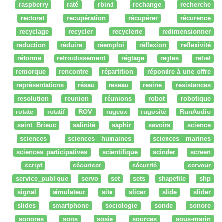
raspberry
raté
rbind
rechange
recherche
rectorat
recupération
récupérer
récurence
recyclage
recycler
recyclerie
redimensionner
reduction
réduire
réemploi
réflexion
reflexivité
réforme
refroidissement
réglage
regles
relief
remorque
rencontre
répartition
répondre à une offre
représentations
résau
reseau
resine
resistances
resolution
reunion
réunions
robot
robotique
rotate
rotatif
ROV
rugeux
rugosité
RunAudio
saint Brieuc
salinité
saphir
savoirs
science
sciences
sciences humaines
sciences marines
sciences participatives
scientifique
scinder
screen
script
sécuriser
sécurité
serveur
service_publique
servo
set
sets
shapefile
shp
signal
simulateur
site
slicer
slide
slider
slides
smartphone
sociologie
sonde
sonore
sonores
sons
sosie
sources
sous-marin