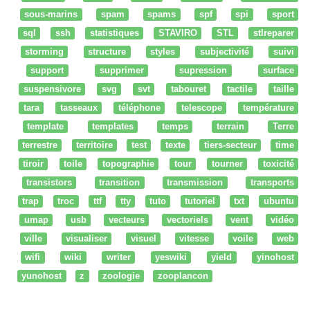
sous-marins
spam
spams
spf
spi
sport
sql
ssh
statistiques
STAVIRO
STL
stlreparer
storming
structure
styles
subjectivité
suivi
support
supprimer
supression
surface
suspensivore
svg
svt
tabouret
tactile
taille
tara
tasseaux
téléphone
telescope
température
template
templates
temps
terrain
Terre
terrestre
territoire
test
texte
tiers-secteur
time
tiroir
toile
topographie
tour
tourner
toxicité
transistors
transition
transmission
transports
trap
troc
ttf
tty
tuto
tutoriel
txt
ubuntu
umap
usb
vecteurs
vectoriels
vent
vidéo
ville
visualiser
visuel
vitesse
voile
web
wifi
wiki
writer
yeswiki
yield
yinohost
yunohost
z
zoologie
zooplancon