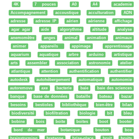
4K
7 pouces
A0
A4
academie
Accompagnement
accoustique
acculturation
ADN
adresse
adresse IP
aérien
aérienne
affichage
agar agar
aide
algorythme
altitude
analyse
anemomètre
anges
animal
animation
animaux
animer
appareils
appimage
apprentissage
aquarium
aquatique
arbre
arduino
artistique
arts
assembler
association
astronomie
atelier
atlantique
attention
authentification
authentifier
autodesk
autohébergement
automatique
autonomie
autoremove
axe
bacterie
baie
baie des sciences
banque
base de données
bataille
bateau
bazar
besoins
bestioles
bibliothèque
bien-être
bilan
biodiversité
biofiltration
biologie
bit
bleu
bobine
bois
boite
boites
boot
booter
bord de mer
botanique
bouton
box
brainstorming
bretagne
brise-glace
bruit
bruits