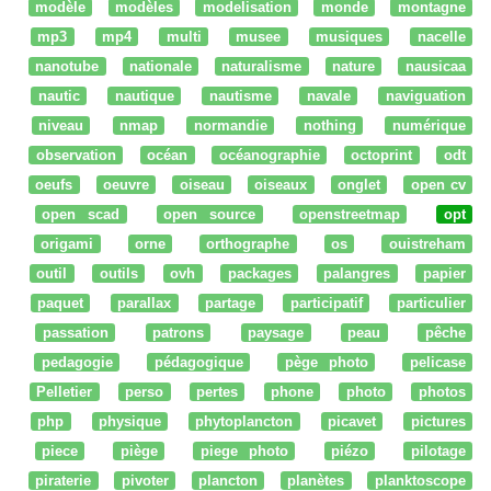
modèle
modèles
modelisation
monde
montagne
mp3
mp4
multi
musee
musiques
nacelle
nanotube
nationale
naturalisme
nature
nausicaa
nautic
nautique
nautisme
navale
naviguation
niveau
nmap
normandie
nothing
numérique
observation
océan
océanographie
octoprint
odt
oeufs
oeuvre
oiseau
oiseaux
onglet
open cv
open scad
open source
openstreetmap
opt
origami
orne
orthographe
os
ouistreham
outil
outils
ovh
packages
palangres
papier
paquet
parallax
partage
participatif
particulier
passation
patrons
paysage
peau
pêche
pedagogie
pédagogique
pège photo
pelicase
Pelletier
perso
pertes
phone
photo
photos
php
physique
phytoplancton
picavet
pictures
piece
piège
piege photo
piézo
pilotage
piraterie
pivoter
plancton
planètes
planktoscope