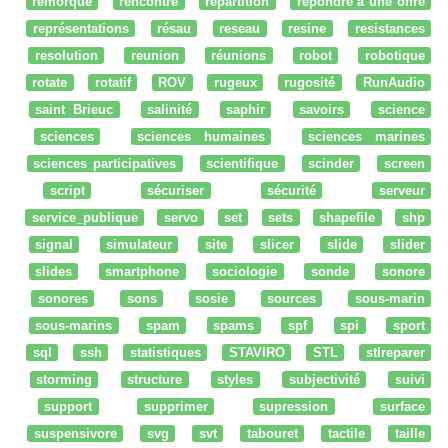
remorque
rencontre
répartition
répondre à une offre
représentations
résau
reseau
resine
resistances
resolution
reunion
réunions
robot
robotique
rotate
rotatif
ROV
rugeux
rugosité
RunAudio
saint Brieuc
salinité
saphir
savoirs
science
sciences
sciences humaines
sciences marines
sciences participatives
scientifique
scinder
screen
script
sécuriser
sécurité
serveur
service_publique
servo
set
sets
shapefile
shp
signal
simulateur
site
slicer
slide
slider
slides
smartphone
sociologie
sonde
sonore
sonores
sons
sosie
sources
sous-marin
sous-marins
spam
spams
spf
spi
sport
sql
ssh
statistiques
STAVIRO
STL
stlreparer
storming
structure
styles
subjectivité
suivi
support
supprimer
supression
surface
suspensivore
svg
svt
tabouret
tactile
taille