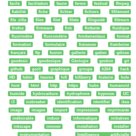
facile
facilitation
faune
ferme
festival
ffmpeg
fiabilité
fiche
fichier
fichiers
fifilement
file zilla
files
filet
filets
filoguidé
filtreurs
firefox
firmware
fish
flottante
fluidique
fluorimètre
fluorométrie
fondamentaux
format
formation
formulaire
fraiseuse
framboise
français
ftp
fusion
gallerie
gatien
gélose
geodesic
geodesique
Géologie
gestion
git
github
goril
graphique
groupe
h264
hack
HD
hdmi
heures
hifi
hifiberry
histoire
hole
host
html
http
https
hubs
humanoid
humide
hydrocarbure
hydrophone
hypnose
I2C
i3
icebreaker
identification
identifier
ikea
image
images
import
impression
imprimante
indésirable
indoor
informatique
initiatives
inkscape
innover
installation
installer
instrumentation
Intelligence artificielle