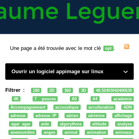
Une page a été trouvée avec le mot clé
.
opt
Ouvrir un logiciel appimage sur linux
Filtrer :
180
2D
360
3D
48.52403042400638
4K
7 pouces
A0
A4
academie
Accompagnement
accoustique
acculturation
ADN
adresse
adresse IP
aérien
aérienne
affichage
agar agar
aide
algorythme
altitude
analyse
anemomètre
anges
animal
animation
animaux