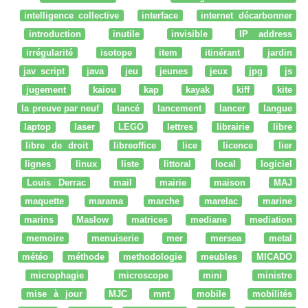
intelligence collective
interface
internet décarbonner
introduction
inutile
invisible
IP address
irrégularité
isotope
item
itinérant
jardin
jav script
java
jeu
jeunes
jeux
jpg
js
jugement
kaiou
kap
kayak
kiff
kite
la preuve par neuf
lancé
lancement
lancer
langue
laptop
laser
LEGO
lettres
librairie
libre
libre de droit
libreoffice
lice
licence
lier
lignes
linux
liste
littoral
local
logiciel
Louis Derrac
mail
mairie
maison
MAJ
maquette
marama
marche
marelac
marine
marins
Maslow
matrices
mediane
mediation
memoire
menuiserie
mer
mersea
metal
météo
méthode
methodologie
meubles
MICADO
microphagie
microscope
mini
ministre
mise à jour
MJC
mnt
mobile
mobilités