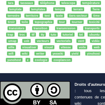
tara
tasseaux
téléphone
telescope
température
template
templates
temps
terrain
Terre
terrestre
territoire
test
texte
tiers-secteur
time
tiroir
toile
topographie
tour
tourner
toxicité
transistors
transition
transmission
transports
trap
troc
ttf
tty
tuto
tutoriel
txt
ubuntu
umap
usb
vecteurs
vectoriels
vent
vidéo
ville
visualiser
visuel
vitesse
voile
web
wifi
wiki
writer
yeswiki
yield
yinohost
yunohost
z
zoologie
zooplancon
Droits d'auteurs
:
tous les
contenues de ce
wiki sont