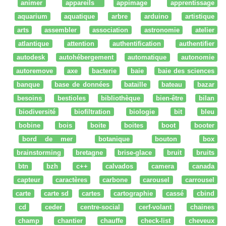
animer
appareils
appimage
apprentissage
aquarium
aquatique
arbre
arduino
artistique
arts
assembler
association
astronomie
atelier
atlantique
attention
authentification
authentifier
autodesk
autohébergement
automatique
autonomie
autoremove
axe
bacterie
baie
baie des sciences
banque
base de données
bataille
bateau
bazar
besoins
bestioles
bibliothèque
bien-être
bilan
biodiversité
biofiltration
biologie
bit
bleu
bobine
bois
boite
boites
boot
booter
bord de mer
botanique
bouton
box
brainstorming
bretagne
brise-glace
bruit
bruits
btn
bzh
c++
calvados
camera
canada
capteur
caractères
carbone
carousel
carrousel
carte
carte sd
cartes
cartographie
cassé
cbind
cd
ceder
centre-social
cerf-volant
chaines
champ
chantier
chauffe
check-list
cheveux