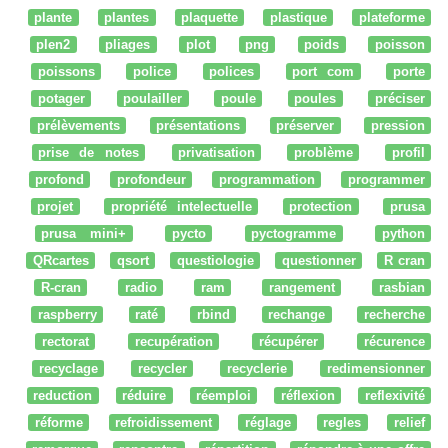
plante
plantes
plaquette
plastique
plateforme
plen2
pliages
plot
png
poids
poisson
poissons
police
polices
port com
porte
potager
poulailler
poule
poules
préciser
prélèvements
présentations
préserver
pression
prise de notes
privatisation
problème
profil
profond
profondeur
programmation
programmer
projet
propriété intelectuelle
protection
prusa
prusa mini+
pycto
pyctogramme
python
QRcartes
qsort
questiologie
questionner
R cran
R-cran
radio
ram
rangement
rasbian
raspberry
raté
rbind
rechange
recherche
rectorat
recupération
récupérer
récurence
recyclage
recycler
recyclerie
redimensionner
reduction
réduire
réemploi
réflexion
reflexivité
réforme
refroidissement
réglage
regles
relief