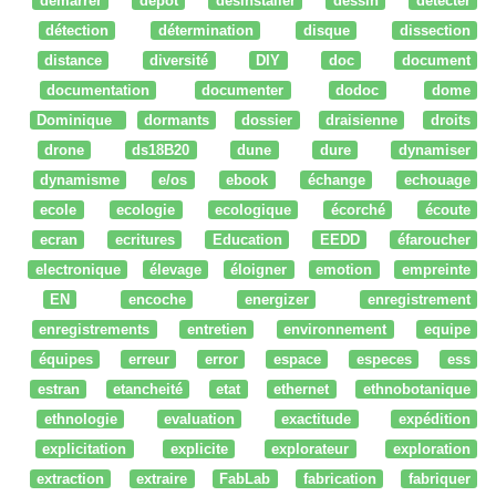
démarrer
dépot
desinstaller
dessin
détecter
détection
détermination
disque
dissection
distance
diversité
DIY
doc
document
documentation
documenter
dodoc
dome
Dominique
dormants
dossier
draisienne
droits
drone
ds18B20
dune
dure
dynamiser
dynamisme
e/os
ebook
échange
echouage
ecole
ecologie
ecologique
écorché
écoute
ecran
ecritures
Education
EEDD
éfaroucher
electronique
élevage
éloigner
emotion
empreinte
EN
encoche
energizer
enregistrement
enregistrements
entretien
environnement
equipe
équipes
erreur
error
espace
especes
ess
estran
etancheité
etat
ethernet
ethnobotanique
ethnologie
evaluation
exactitude
expédition
explicitation
explicite
explorateur
exploration
extraction
extraire
FabLab
fabrication
fabriquer