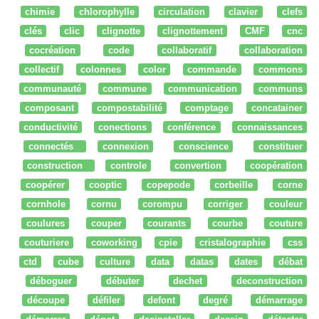
chimie
chlorophylle
circulation
clavier
clefs
clés
clic
clignotte
clignottement
CMF
cnc
cocréation
code
collaboratif
collaboration
collectif
colonnes
color
commande
commons
communauté
commune
communication
communs
composant
compostabilité
comptage
concatainer
conductivité
conections
conférence
connaissances
connectés
connexion
conscience
constituer
construction
controle
convertion
coopération
coopérer
cooptic
copepode
corbeille
corne
cornhole
cornu
corompu
corriger
couleur
coulures
couper
courants
courbe
couture
couturiere
coworking
cpie
cristalographie
css
ctd
cube
culture
data
datas
dates
débat
déboguer
débuter
dechet
deconstruction
découpe
défiler
defont
degré
démarrage