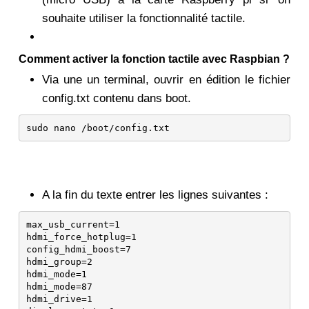
souhaite utiliser la fonctionnalité tactile.
Comment activer la fonction tactile avec Raspbian ?
Via une un terminal, ouvrir en édition le fichier
config.txt contenu dans boot.
sudo nano /boot/config.txt
A la fin du texte entrer les lignes suivantes :
max_usb_current=1

hdmi_force_hotplug=1

config_hdmi_boost=7

hdmi_group=2

hdmi_mode=1

hdmi_mode=87

hdmi_drive=1
