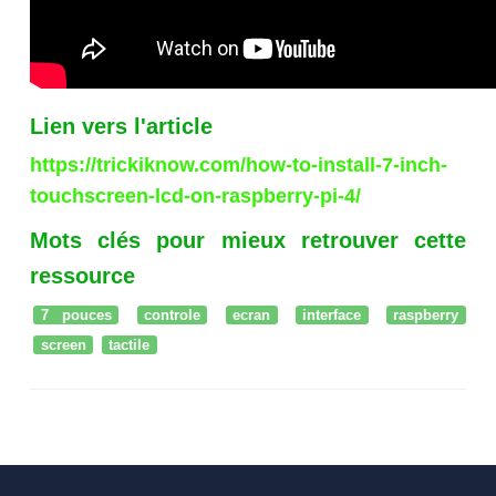
Lien vers l'article
https://trickiknow.com/how-to-install-7-inch-
touchscreen-lcd-on-raspberry-pi-4/
Mots clés pour mieux retrouver cette
ressource
7 pouces
controle
ecran
interface
raspberry
screen
tactile