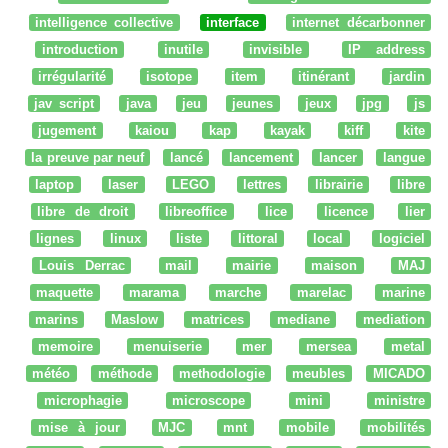
intelligence collective
interface
internet décarbonner
introduction
inutile
invisible
IP address
irrégularité
isotope
item
itinérant
jardin
jav script
java
jeu
jeunes
jeux
jpg
js
jugement
kaiou
kap
kayak
kiff
kite
la preuve par neuf
lancé
lancement
lancer
langue
laptop
laser
LEGO
lettres
librairie
libre
libre de droit
libreoffice
lice
licence
lier
lignes
linux
liste
littoral
local
logiciel
Louis Derrac
mail
mairie
maison
MAJ
maquette
marama
marche
marelac
marine
marins
Maslow
matrices
mediane
mediation
memoire
menuiserie
mer
mersea
metal
météo
méthode
methodologie
meubles
MICADO
microphagie
microscope
mini
ministre
mise à jour
MJC
mnt
mobile
mobilités