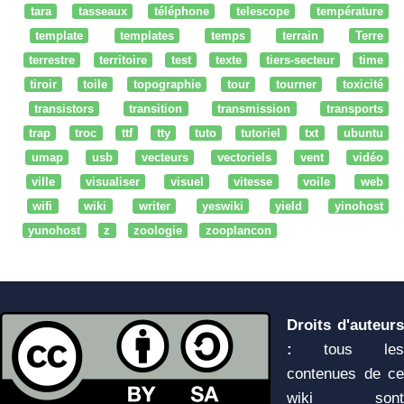
tara
tasseaux
téléphone
telescope
température
template
templates
temps
terrain
Terre
terrestre
territoire
test
texte
tiers-secteur
time
tiroir
toile
topographie
tour
tourner
toxicité
transistors
transition
transmission
transports
trap
troc
ttf
tty
tuto
tutoriel
txt
ubuntu
umap
usb
vecteurs
vectoriels
vent
vidéo
ville
visualiser
visuel
vitesse
voile
web
wifi
wiki
writer
yeswiki
yield
yinohost
yunohost
z
zoologie
zooplancon
Droits d'auteurs
:
tous les
contenues de ce
wiki sont