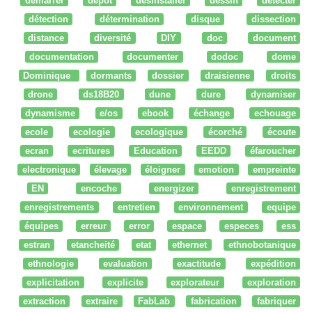
démarrer
dépot
desinstaller
dessin
détecter
détection
détermination
disque
dissection
distance
diversité
DIY
doc
document
documentation
documenter
dodoc
dome
Dominique
dormants
dossier
draisienne
droits
drone
ds18B20
dune
dure
dynamiser
dynamisme
e/os
ebook
échange
echouage
ecole
ecologie
ecologique
écorché
écoute
ecran
ecritures
Education
EEDD
éfaroucher
electronique
élevage
éloigner
emotion
empreinte
EN
encoche
energizer
enregistrement
enregistrements
entretien
environnement
equipe
équipes
erreur
error
espace
especes
ess
estran
etancheité
etat
ethernet
ethnobotanique
ethnologie
evaluation
exactitude
expédition
explicitation
explicite
explorateur
exploration
extraction
extraire
FabLab
fabrication
fabriquer