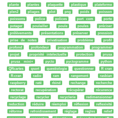
plante
plantes
plaquette
plastique
plateforme
plen2
pliages
plot
png
poids
poisson
poissons
police
polices
port com
porte
potager
poulailler
poule
poules
préciser
prélèvements
présentations
préserver
pression
prise de notes
privatisation
problème
profil
profond
profondeur
programmation
programmer
projet
propriété intelectuelle
protection
prusa
prusa mini+
pycto
pyctogramme
python
QRcartes
qsort
questiologie
questionner
R cran
R-cran
radio
ram
rangement
rasbian
raspberry
raté
rbind
rechange
recherche
rectorat
recupération
récupérer
récurence
recyclage
recycler
recyclerie
redimensionner
reduction
réduire
réemploi
réflexion
reflexivité
réforme
refroidissement
réglage
regles
relief