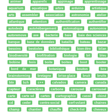
animer
appareils
appimage
apprentissage
aquarium
aquatique
arbre
arduino
artistique
arts
assembler
association
astronomie
atelier
atlantique
attention
authentification
authentifier
autodesk
autohébergement
automatique
autonomie
autoremove
axe
bacterie
baie
baie des sciences
banque
base de données
bataille
bateau
bazar
besoins
bestioles
bibliothèque
bien-être
bilan
biodiversité
biofiltration
biologie
bit
bleu
bobine
bois
boite
boites
boot
booter
bord de mer
botanique
bouton
box
brainstorming
bretagne
brise-glace
bruit
bruits
btn
bzh
c++
calvados
camera
canada
capteur
caractères
carbone
carousel
carrousel
carte
carte sd
cartes
cartographie
cassé
cbind
cd
ceder
centre-social
cerf-volant
chaines
champ
chantier
chauffe
check-list
cheveux