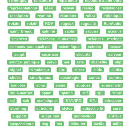
remorque
rencontre
répartition
répondre à une offre
représentations
résau
reseau
resine
resistances
resolution
reunion
réunions
robot
robotique
rotate
rotatif
ROV
rugeux
rugosité
RunAudio
saint Brieuc
salinité
saphir
savoirs
science
sciences
sciences humaines
sciences marines
sciences participatives
scientifique
scinder
screen
script
sécuriser
sécurité
serveur
service_publique
servo
set
sets
shapefile
shp
signal
simulateur
site
slicer
slide
slider
slides
smartphone
sociologie
sonde
sonore
sonores
sons
sosie
sources
sous-marin
sous-marins
spam
spams
spf
spi
sport
sql
ssh
statistiques
STAVIRO
STL
stlreparer
storming
structure
styles
subjectivité
suivi
support
supprimer
supression
surface
suspensivore
svg
svt
tabouret
tactile
taille