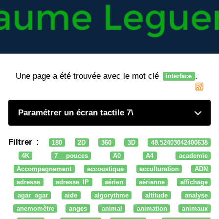
Une page a été trouvée avec le mot clé
.
interface
Paramétrer un écran tactile 7\
Filtrer :
180
2D
360
3D
48.52403042400638
4K
7 pouces
A0
A4
academie
Accompagnement
accoustique
acculturation
ADN
adresse
adresse IP
aérien
aérienne
affichage
agar agar
aide
algorythme
altitude
analyse
anemomètre
anges
animal
animation
animaux