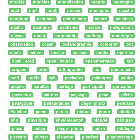
modèle
modèles
modelisation
monde
montagne
mp3
mp4
multi
musee
musiques
nacelle
nanotube
nationale
naturalisme
nature
nausicaa
nautic
nautique
nautisme
navale
naviguation
niveau
nmap
normandie
nothing
numérique
observation
océan
océanographie
octoprint
odt
oeufs
oeuvre
oiseau
oiseaux
onglet
open cv
open scad
open source
openstreetmap
opt
origami
orne
orthographe
os
ouistreham
outil
outils
ovh
packages
palangres
papier
paquet
parallax
partage
participatif
particulier
passation
patrons
paysage
peau
pêche
pedagogie
pédagogique
pège photo
pelicase
Pelletier
perso
pertes
phone
photo
photos
php
physique
phytoplancton
picavet
pictures
piece
piège
piege photo
piézo
pilotage
piraterie
pivoter
plancton
planètes
planktoscope