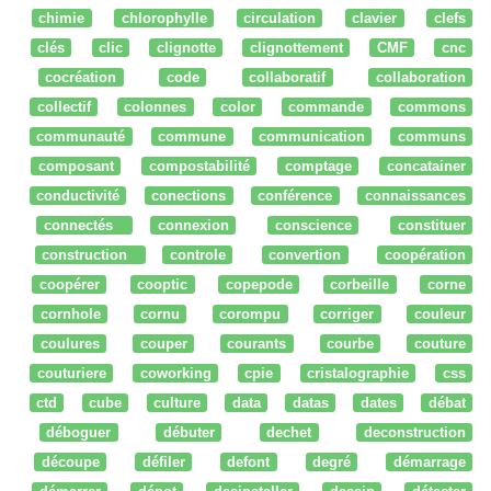
chimie
chlorophylle
circulation
clavier
clefs
clés
clic
clignotte
clignottement
CMF
cnc
cocréation
code
collaboratif
collaboration
collectif
colonnes
color
commande
commons
communauté
commune
communication
communs
composant
compostabilité
comptage
concatainer
conductivité
conections
conférence
connaissances
connectés
connexion
conscience
constituer
construction
controle
convertion
coopération
coopérer
cooptic
copepode
corbeille
corne
cornhole
cornu
corompu
corriger
couleur
coulures
couper
courants
courbe
couture
couturiere
coworking
cpie
cristalographie
css
ctd
cube
culture
data
datas
dates
débat
déboguer
débuter
dechet
deconstruction
découpe
défiler
defont
degré
démarrage