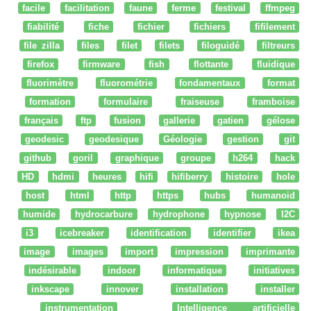
facile
facilitation
faune
ferme
festival
ffmpeg
fiabilité
fiche
fichier
fichiers
fifilement
file zilla
files
filet
filets
filoguidé
filtreurs
firefox
firmware
fish
flottante
fluidique
fluorimètre
fluorométrie
fondamentaux
format
formation
formulaire
fraiseuse
framboise
français
ftp
fusion
gallerie
gatien
gélose
geodesic
geodesique
Géologie
gestion
git
github
goril
graphique
groupe
h264
hack
HD
hdmi
heures
hifi
hifiberry
histoire
hole
host
html
http
https
hubs
humanoid
humide
hydrocarbure
hydrophone
hypnose
I2C
i3
icebreaker
identification
identifier
ikea
image
images
import
impression
imprimante
indésirable
indoor
informatique
initiatives
inkscape
innover
installation
installer
instrumentation
Intelligence artificielle