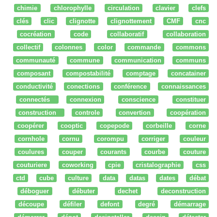
chimie
chlorophylle
circulation
clavier
clefs
clés
clic
clignotte
clignottement
CMF
cnc
cocréation
code
collaboratif
collaboration
collectif
colonnes
color
commande
commons
communauté
commune
communication
communs
composant
compostabilité
comptage
concatainer
conductivité
conections
conférence
connaissances
connectés
connexion
conscience
constituer
construction
controle
convertion
coopération
coopérer
cooptic
copepode
corbeille
corne
cornhole
cornu
corompu
corriger
couleur
coulures
couper
courants
courbe
couture
couturiere
coworking
cpie
cristalographie
css
ctd
cube
culture
data
datas
dates
débat
déboguer
débuter
dechet
deconstruction
découpe
défiler
defont
degré
démarrage