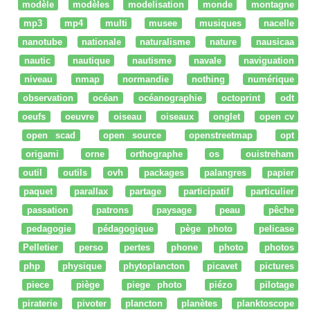
modèle
modèles
modelisation
monde
montagne
mp3
mp4
multi
musee
musiques
nacelle
nanotube
nationale
naturalisme
nature
nausicaa
nautic
nautique
nautisme
navale
naviguation
niveau
nmap
normandie
nothing
numérique
observation
océan
océanographie
octoprint
odt
oeufs
oeuvre
oiseau
oiseaux
onglet
open cv
open scad
open source
openstreetmap
opt
origami
orne
orthographe
os
ouistreham
outil
outils
ovh
packages
palangres
papier
paquet
parallax
partage
participatif
particulier
passation
patrons
paysage
peau
pêche
pedagogie
pédagogique
pège photo
pelicase
Pelletier
perso
pertes
phone
photo
photos
php
physique
phytoplancton
picavet
pictures
piece
piège
piege photo
piézo
pilotage
piraterie
pivoter
plancton
planètes
planktoscope