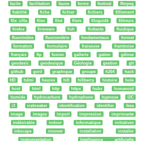
facile
facilitation
faune
ferme
festival
ffmpeg
fiabilité
fiche
fichier
fichiers
fifilement
file zilla
files
filet
filets
filoguidé
filtreurs
firefox
firmware
fish
flottante
fluidique
fluorimètre
fluorométrie
fondamentaux
format
formation
formulaire
fraiseuse
framboise
français
ftp
fusion
gallerie
gatien
gélose
geodesic
geodesique
Géologie
gestion
git
github
goril
graphique
groupe
h264
hack
HD
hdmi
heures
hifi
hifiberry
histoire
hole
host
html
http
https
hubs
humanoid
humide
hydrocarbure
hydrophone
hypnose
I2C
i3
icebreaker
identification
identifier
ikea
image
images
import
impression
imprimante
indésirable
indoor
informatique
initiatives
inkscape
innover
installation
installer
instrumentation
Intelligence artificielle