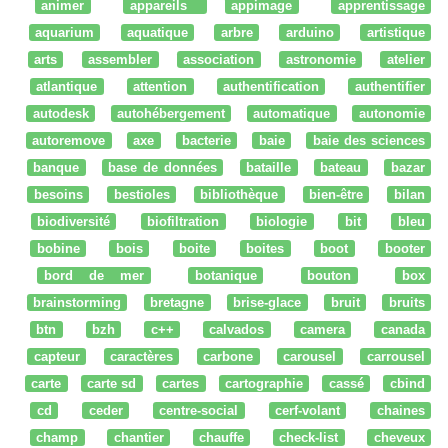
animer
appareils
appimage
apprentissage
aquarium
aquatique
arbre
arduino
artistique
arts
assembler
association
astronomie
atelier
atlantique
attention
authentification
authentifier
autodesk
autohébergement
automatique
autonomie
autoremove
axe
bacterie
baie
baie des sciences
banque
base de données
bataille
bateau
bazar
besoins
bestioles
bibliothèque
bien-être
bilan
biodiversité
biofiltration
biologie
bit
bleu
bobine
bois
boite
boites
boot
booter
bord de mer
botanique
bouton
box
brainstorming
bretagne
brise-glace
bruit
bruits
btn
bzh
c++
calvados
camera
canada
capteur
caractères
carbone
carousel
carrousel
carte
carte sd
cartes
cartographie
cassé
cbind
cd
ceder
centre-social
cerf-volant
chaines
champ
chantier
chauffe
check-list
cheveux