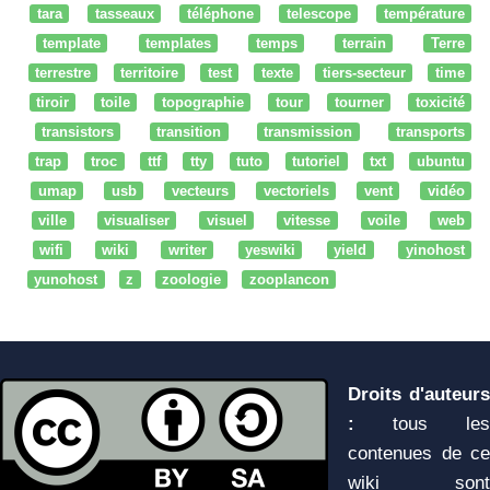
tara
tasseaux
téléphone
telescope
température
template
templates
temps
terrain
Terre
terrestre
territoire
test
texte
tiers-secteur
time
tiroir
toile
topographie
tour
tourner
toxicité
transistors
transition
transmission
transports
trap
troc
ttf
tty
tuto
tutoriel
txt
ubuntu
umap
usb
vecteurs
vectoriels
vent
vidéo
ville
visualiser
visuel
vitesse
voile
web
wifi
wiki
writer
yeswiki
yield
yinohost
yunohost
z
zoologie
zooplancon
Droits d'auteurs
:
tous les
contenues de ce
wiki sont