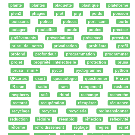
plante
plantes
plaquette
plastique
plateforme
plen2
pliages
plot
png
poids
poisson
poissons
police
polices
port com
porte
potager
poulailler
poule
poules
préciser
prélèvements
présentations
préserver
pression
prise de notes
privatisation
problème
profil
profond
profondeur
programmation
programmer
projet
propriété intelectuelle
protection
prusa
prusa mini+
pycto
pyctogramme
python
QRcartes
qsort
questiologie
questionner
R cran
R-cran
radio
ram
rangement
rasbian
raspberry
raté
rbind
rechange
recherche
rectorat
recupération
récupérer
récurence
recyclage
recycler
recyclerie
redimensionner
reduction
réduire
réemploi
réflexion
reflexivité
réforme
refroidissement
réglage
regles
relief