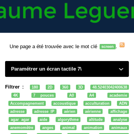
Une page a été trouvée avec le mot clé
.
screen
Paramétrer un écran tactile 7\
Filtrer :
180
2D
360
3D
48.52403042400638
4K
7 pouces
A0
A4
academie
Accompagnement
accoustique
acculturation
ADN
adresse
adresse IP
aérien
aérienne
affichage
agar agar
aide
algorythme
altitude
analyse
anemomètre
anges
animal
animation
animaux