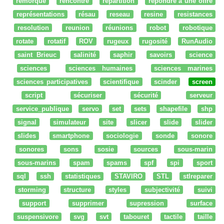
remorque
rencontre
répartition
répondre à une offre
représentations
résau
reseau
resine
resistances
resolution
reunion
réunions
robot
robotique
rotate
rotatif
ROV
rugeux
rugosité
RunAudio
saint Brieuc
salinité
saphir
savoirs
science
sciences
sciences humaines
sciences marines
sciences participatives
scientifique
scinder
screen
script
sécuriser
sécurité
serveur
service_publique
servo
set
sets
shapefile
shp
signal
simulateur
site
slicer
slide
slider
slides
smartphone
sociologie
sonde
sonore
sonores
sons
sosie
sources
sous-marin
sous-marins
spam
spams
spf
spi
sport
sql
ssh
statistiques
STAVIRO
STL
stlreparer
storming
structure
styles
subjectivité
suivi
support
supprimer
supression
surface
suspensivore
svg
svt
tabouret
tactile
taille