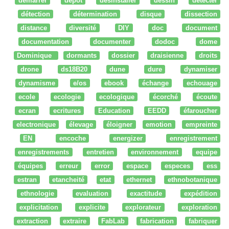
démarrer
dépot
desinstaller
dessin
détecter
détection
détermination
disque
dissection
distance
diversité
DIY
doc
document
documentation
documenter
dodoc
dome
Dominique
dormants
dossier
draisienne
droits
drone
ds18B20
dune
dure
dynamiser
dynamisme
e/os
ebook
échange
echouage
ecole
ecologie
ecologique
écorché
écoute
ecran
ecritures
Education
EEDD
éfaroucher
electronique
élevage
éloigner
emotion
empreinte
EN
encoche
energizer
enregistrement
enregistrements
entretien
environnement
equipe
équipes
erreur
error
espace
especes
ess
estran
etancheité
etat
ethernet
ethnobotanique
ethnologie
evaluation
exactitude
expédition
explicitation
explicite
explorateur
exploration
extraction
extraire
FabLab
fabrication
fabriquer