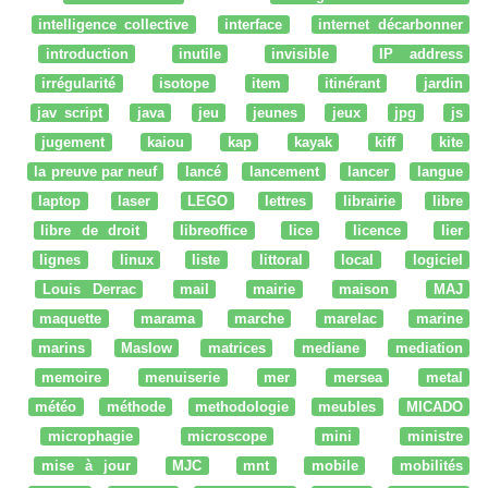
intelligence collective
interface
internet décarbonner
introduction
inutile
invisible
IP address
irrégularité
isotope
item
itinérant
jardin
jav script
java
jeu
jeunes
jeux
jpg
js
jugement
kaiou
kap
kayak
kiff
kite
la preuve par neuf
lancé
lancement
lancer
langue
laptop
laser
LEGO
lettres
librairie
libre
libre de droit
libreoffice
lice
licence
lier
lignes
linux
liste
littoral
local
logiciel
Louis Derrac
mail
mairie
maison
MAJ
maquette
marama
marche
marelac
marine
marins
Maslow
matrices
mediane
mediation
memoire
menuiserie
mer
mersea
metal
météo
méthode
methodologie
meubles
MICADO
microphagie
microscope
mini
ministre
mise à jour
MJC
mnt
mobile
mobilités